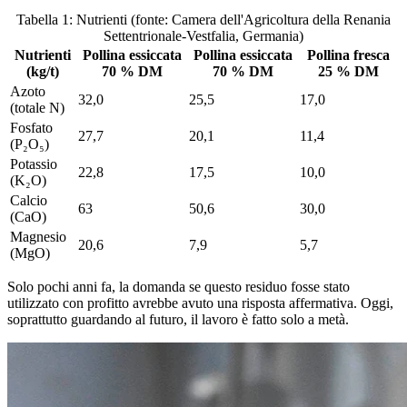
Tabella 1: Nutrienti (fonte: Camera dell'Agricoltura della Renania
Settentrionale-Vestfalia, Germania)
Nutrienti
Pollina essiccata
Pollina essiccata
Pollina fresca
(kg/t)
70 % DM
70 % DM
25 % DM
Azoto
32,0
25,5
17,0
(totale N)
Fosfato
27,7
20,1
11,4
(P₂O₅)
Potassio
22,8
17,5
10,0
(K₂O)
Calcio
63
50,6
30,0
(CaO)
Magnesio
20,6
7,9
5,7
(MgO)
Solo pochi anni fa, la domanda se questo residuo fosse stato
utilizzato con profitto avrebbe avuto una risposta affermativa. Oggi,
soprattutto guardando al futuro, il lavoro è fatto solo a metà.