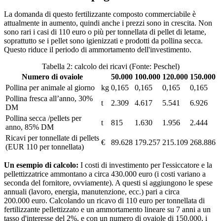
La domanda di questo fertilizzante composto commerciabile è
attualmente in aumento, quindi anche i prezzi sono in crescita. Non
sono rari i casi di 110 euro o più per tonnellata di pellet di letame,
soprattutto se i pellet sono igienizzati e prodotti da pollina secca.
Questo riduce il periodo di ammortamento dell'investimento.
Tabella 2: calcolo dei ricavi (Fonte: Peschel)
Numero di ovaiole
50.000
100.000
120.000
150.000
Pollina per animale al giorno
kg
0,165
0,165
0,165
0,165
Pollina fresca all’anno, 30%
t
2.309
4.617
5.541
6.926
DM
Pollina secca /pellets per
t
815
1.630
1.956
2.444
anno, 85% DM
Ricavi per tonnellate di pellets
€
89.628
179.257
215.109
268.886
(EUR 110 per tonnellata)
Un esempio di calcolo:
I costi di investimento per l'essiccatore e la
pellettizzatrice ammontano a circa 430.000 euro (i costi variano a
seconda del fornitore, ovviamente). A questi si aggiungono le spese
annuali (lavoro, energia, manutenzione, ecc.) pari a circa
200.000 euro. Calcolando un ricavo di 110 euro per tonnellata di
fertilizzante pellettizzato e un ammortamento lineare su 7 anni a un
tasso d'interesse del 2%, e con un numero di ovaiole di 150.000, i