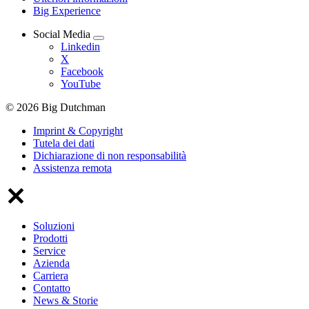
Big Experience
Social Media
Linkedin
X
Facebook
YouTube
© 2026 Big Dutchman
Imprint & Copyright
Tutela dei dati
Dichiarazione di non responsabilità
Assistenza remota
Soluzioni
Prodotti
Service
Azienda
Carriera
Contatto
News & Storie