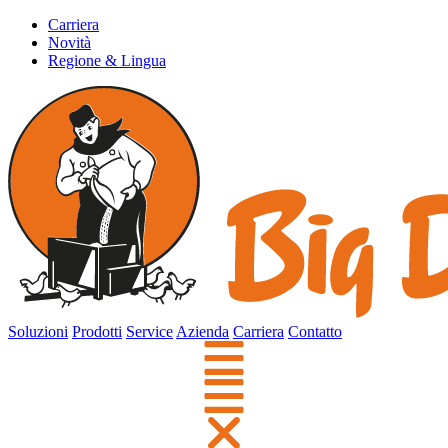
Carriera
Novità
Regione & Lingua
Soluzioni
Prodotti
Service
Azienda
Carriera
Contatto