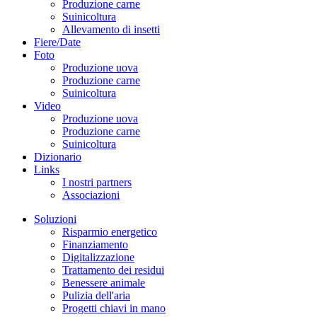
Produzione carne
Suinicoltura
Allevamento di insetti
Fiere/Date
Foto
Produzione uova
Produzione carne
Suinicoltura
Video
Produzione uova
Produzione carne
Suinicoltura
Dizionario
Links
I nostri partners
Associazioni
Soluzioni
Risparmio energetico
Finanziamento
Digitalizzazione
Trattamento dei residui
Benessere animale
Pulizia dell'aria
Progetti chiavi in mano