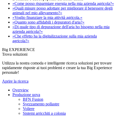
»Come posso risparmiare energia nella mia azienda agricola?«
»Quali misure posso adottare per migliorare il benessere degli
animali nel mio allevamento?«
»Voglio finanziare la mia attività agricola.«
»Quanto sono affidabili i depuratori d'aria?«
»Di quale tipo di depurazione dell'aria ho bisogno nella mia
azienda agricola?«
»Che effetto ha la digitalizzazione sulla mia azienda
agricola?«
Big EXPERIENCE
Trova soluzioni
Utilizza la nostra comoda e intelligente ricerca soluzioni per trovare
rapidamente risposte ai tuoi problemi e creare la tua Big Experience
personale!
Aprire la ricerca
Overview
Produzione uova
BFN Fusion
Svezzamento pollastre
Voliere
Sistemi arricchiti a colonia