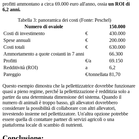
profitti ammontano a circa 69.000 euro all'anno, ossia
un ROI di
6,2 anni.
Tabella 3: panoramica dei costi (Fonte: Peschel)
Numero di ovaiole
150.000
Costi di investimento
€
430.000
Spese annuali
€
200.000
Costi totali
€
630.000
Ammortamento a quote costanti in 7 anni
66.300
Profitti
€/a
69.150
Redditività (ROI)
a
6,2
Pareggio
€/tonnellata
81,70
Questo esempio dimostra che la pellettizzatrice dovrebbe funzionare
quasi a pieno regime, perché la pellettizzazione è redditizia solo a
partire da una determinata dimensione del sistema. Quando il
numero di animali è troppo basso, gli allevatori dovrebbero
considerare la possibilità di collaborare con altri allevatori,
investendo insieme nel pellettizzatore. Un'altra opzione potrebbe
essere quella di contattare partner di servizi agricoli o una
piattaforma locale di scambio di nutrienti.
Conclusione: