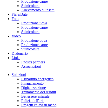
Produzione carne
Suinicoltura
Allevamento di insetti
Fiere/Date
Foto
Produzione uova
Produzione carne
Suinicoltura
Video
Produzione uova
Produzione carne
Suinicoltura
Dizionario
Links
I nostri partners
Associazioni
Soluzioni
Risparmio energetico
Finanziamento
Digitalizzazione
Trattamento dei residui
Benessere animale
Pulizia dell'aria
Progetti chiavi in mano