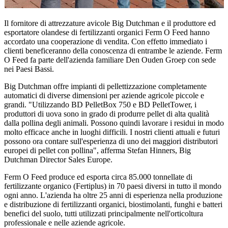
Il fornitore di attrezzature avicole Big Dutchman e il produttore ed
esportatore olandese di fertilizzanti organici Ferm O Feed hanno
accordato una cooperazione di vendita. Con effetto immediato i
clienti beneficeranno della conoscenza di entrambe le aziende. Ferm
O Feed fa parte dell'azienda familiare Den Ouden Groep con sede
nei Paesi Bassi.
Big Dutchman offre impianti di pellettizzazione completamente
automatici di diverse dimensioni per aziende agricole piccole e
grandi. "Utilizzando BD PelletBox 750 e BD PelletTower, i
produttori di uova sono in grado di produrre pellet di alta qualità
dalla pollina degli animali. Possono quindi lavorare i residui in modo
molto efficace anche in luoghi difficili. I nostri clienti attuali e futuri
possono ora contare sull'esperienza di uno dei maggiori distributori
europei di pellet con pollina", afferma Stefan Hinners, Big
Dutchman Director Sales Europe.
Ferm O Feed produce ed esporta circa 85.000 tonnellate di
fertilizzante organico (Fertiplus) in 70 paesi diversi in tutto il mondo
ogni anno. L'azienda ha oltre 25 anni di esperienza nella produzione
e distribuzione di fertilizzanti organici, biostimolanti, funghi e batteri
benefici del suolo, tutti utilizzati principalmente nell'orticoltura
professionale e nelle aziende agricole.