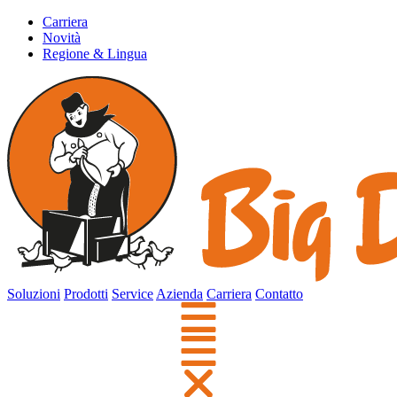
Carriera
Novità
Regione & Lingua
Soluzioni
Prodotti
Service
Azienda
Carriera
Contatto