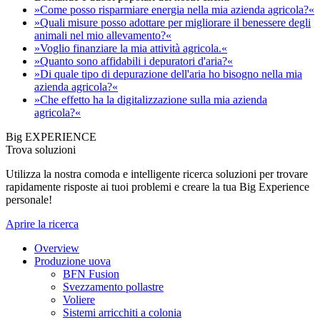
»Come posso risparmiare energia nella mia azienda agricola?«
»Quali misure posso adottare per migliorare il benessere degli
animali nel mio allevamento?«
»Voglio finanziare la mia attività agricola.«
»Quanto sono affidabili i depuratori d'aria?«
»Di quale tipo di depurazione dell'aria ho bisogno nella mia
azienda agricola?«
»Che effetto ha la digitalizzazione sulla mia azienda
agricola?«
Big EXPERIENCE
Trova soluzioni
Utilizza la nostra comoda e intelligente ricerca soluzioni per trovare
rapidamente risposte ai tuoi problemi e creare la tua Big Experience
personale!
Aprire la ricerca
Overview
Produzione uova
BFN Fusion
Svezzamento pollastre
Voliere
Sistemi arricchiti a colonia