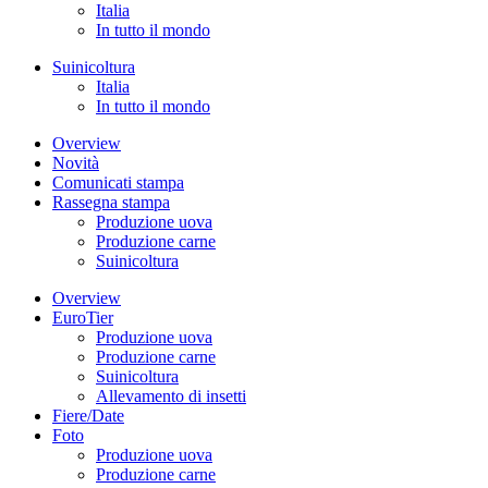
Italia
In tutto il mondo
Suinicoltura
Italia
In tutto il mondo
Overview
Novità
Comunicati stampa
Rassegna stampa
Produzione uova
Produzione carne
Suinicoltura
Overview
EuroTier
Produzione uova
Produzione carne
Suinicoltura
Allevamento di insetti
Fiere/Date
Foto
Produzione uova
Produzione carne