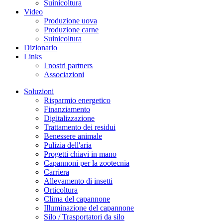
Suinicoltura
Video
Produzione uova
Produzione carne
Suinicoltura
Dizionario
Links
I nostri partners
Associazioni
Soluzioni
Risparmio energetico
Finanziamento
Digitalizzazione
Trattamento dei residui
Benessere animale
Pulizia dell'aria
Progetti chiavi in mano
Capannoni per la zootecnia
Carriera
Allevamento di insetti
Orticoltura
Clima del capannone
Illuminazione del capannone
Silo / Trasportatori da silo