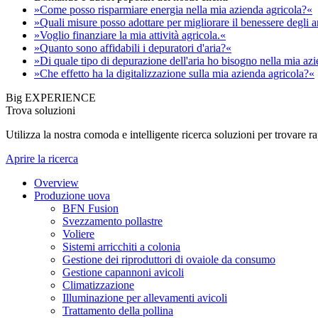
»Come posso risparmiare energia nella mia azienda agricola?«
»Quali misure posso adottare per migliorare il benessere degli 
»Voglio finanziare la mia attività agricola.«
»Quanto sono affidabili i depuratori d'aria?«
»Di quale tipo di depurazione dell'aria ho bisogno nella mia az
»Che effetto ha la digitalizzazione sulla mia azienda agricola?«
Big EXPERIENCE
Trova soluzioni
Utilizza la nostra comoda e intelligente ricerca soluzioni per trovare 
Aprire la ricerca
Overview
Produzione uova
BFN Fusion
Svezzamento pollastre
Voliere
Sistemi arricchiti a colonia
Gestione dei riproduttori di ovaiole da consumo
Gestione capannoni avicoli
Climatizzazione
Illuminazione per allevamenti avicoli
Trattamento della pollina