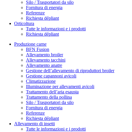
Silo / Trasportatori da silo
Fornitura di energia
Referenze
Richiesta dépliant
Orticoltura
Tutte le informazioni e i prodotti
Richiesta dépliant
Produzione carne
BFN Fusion
Allevamento broiler
Allevamento tacchini
Allevamento anatre
Gestione dell’allevamento di riproduttori broiler
Gestione capannoni avicoli
Climatizzazione
Illuminazione per allevamenti avicoli
Trattamento dell’aria esausta
Trattamento della pollina
Silo / Trasportatori da silo
Fornitura di energia
Referenze
Richiesta dépliant
Allevamento di insetti
Tutte le informazioni e i prodotti