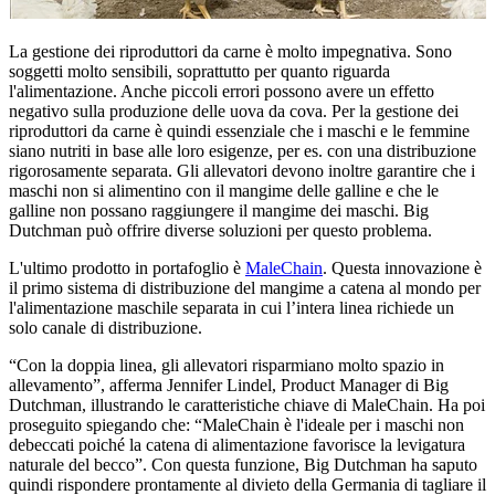
La gestione dei riproduttori da carne è molto impegnativa. Sono
soggetti molto sensibili, soprattutto per quanto riguarda
l'alimentazione. Anche piccoli errori possono avere un effetto
negativo sulla produzione delle uova da cova. Per la gestione dei
riproduttori da carne è quindi essenziale che i maschi e le femmine
siano nutriti in base alle loro esigenze, per es. con una distribuzione
rigorosamente separata. Gli allevatori devono inoltre garantire che i
maschi non si alimentino con il mangime delle galline e che le
galline non possano raggiungere il mangime dei maschi. Big
Dutchman può offrire diverse soluzioni per questo problema.
L'ultimo prodotto in portafoglio è
MaleChain
. Questa innovazione è
il primo sistema di distribuzione del mangime a catena al mondo per
l'alimentazione maschile separata in cui l’intera linea richiede un
solo canale di distribuzione.
“Con la doppia linea, gli allevatori risparmiano molto spazio in
allevamento”, afferma Jennifer Lindel, Product Manager di Big
Dutchman, illustrando le caratteristiche chiave di MaleChain. Ha poi
proseguito spiegando che: “MaleChain è l'ideale per i maschi non
debeccati poiché la catena di alimentazione favorisce la levigatura
naturale del becco”. Con questa funzione, Big Dutchman ha saputo
quindi rispondere prontamente al divieto della Germania di tagliare il