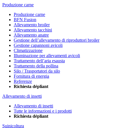
Produzione carne
Produzione carne
BFN Fusion
Allevamento broiler
Allevamento tacchini
Allevamento anatre
Gestione dell’allevamento di riproduttori broiler
Gestione capannoni avicoli
Climatizzazione
Illuminazione per allevamenti avicoli
Trattamento dell’aria esausta
Trattamento della pollina
Silo / Trasportatori da silo
Fornitura di energia
Referenze
Richiesta dépliant
Allevamento di insetti
Allevamento di insetti
Tutte le informazioni e i prodotti
Richiesta dépliant
Suinicoltura