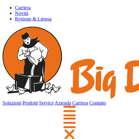
Carriera
Novità
Regione & Lingua
Soluzioni
Prodotti
Service
Azienda
Carriera
Contatto