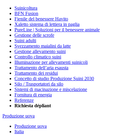
Suinicoltura
BFN Fusion
Fienile del benessere Havito
Xaletto sistema di lettiera in paglia
PureLine | Soluzioni per il benessere animale
Gestione delle scrofe
Suini adulti
Svezzamento maialini da latte
Gestione allevamento suini
Controllo climatico suini
Illuminazione per allevamenti suinicoli
Trattamento dell’aria esausta
Trattamento dei residui
Concetto di studio Produzione Suini 2030
Silo / Trasportatori da silo
Sistemi di macinazione e miscelazione
Fornitura di energia
Referenze
Richiesta dépliant
Produzione uova
Produzione uova
Italia