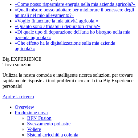
»Come posso risparmiare energia nella mia azienda agricola?«
»Quali misure posso adottare per migliorare il benessere degli
animali nel mio allevamento?«
»Voglio finanziare la mia attività agricola.«
»Quanto sono affidabili i depuratori d'aria?«
»Di quale tipo di depurazione dell'aria ho bisogno nella mia
azienda agricola?«
»Che effetto ha la digitalizzazione sulla mia azienda
agricola?«
Big EXPERIENCE
Trova soluzioni
Utilizza la nostra comoda e intelligente ricerca soluzioni per trovare
rapidamente risposte ai tuoi problemi e creare la tua Big Experience
personale!
Aprire la ricerca
Overview
Produzione uova
BFN Fusion
Svezzamento pollastre
Voliere
Sistemi arricchiti a colonia