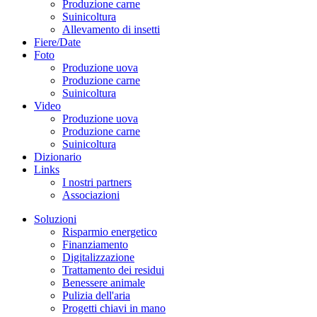
Produzione carne
Suinicoltura
Allevamento di insetti
Fiere/Date
Foto
Produzione uova
Produzione carne
Suinicoltura
Video
Produzione uova
Produzione carne
Suinicoltura
Dizionario
Links
I nostri partners
Associazioni
Soluzioni
Risparmio energetico
Finanziamento
Digitalizzazione
Trattamento dei residui
Benessere animale
Pulizia dell'aria
Progetti chiavi in mano