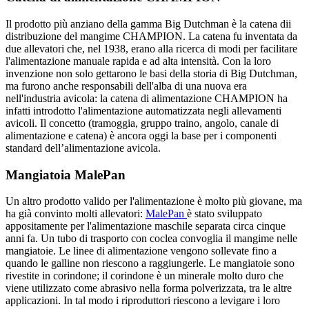
Il prodotto più anziano della gamma Big Dutchman è la catena dii
distribuzione del mangime CHAMPION. La catena fu inventata da
due allevatori che, nel 1938, erano alla ricerca di modi per facilitare
l'alimentazione manuale rapida e ad alta intensità. Con la loro
invenzione non solo gettarono le basi della storia di Big Dutchman,
ma furono anche responsabili dell'alba di una nuova era
nell'industria avicola: la catena di alimentazione CHAMPION ha
infatti introdotto l'alimentazione automatizzata negli allevamenti
avicoli. Il concetto (tramoggia, gruppo traino, angolo, canale di
alimentazione e catena) è ancora oggi la base per i componenti
standard dell’alimentazione avicola.
Mangiatoia MalePan
Un altro prodotto valido per l'alimentazione è molto più giovane, ma
ha già convinto molti allevatori:
MalePan
è stato sviluppato
appositamente per l'alimentazione maschile separata circa cinque
anni fa. Un tubo di trasporto con coclea convoglia il mangime nelle
mangiatoie. Le linee di alimentazione vengono sollevate fino a
quando le galline non riescono a raggiungerle. Le mangiatoie sono
rivestite in corindone; il corindone è un minerale molto duro che
viene utilizzato come abrasivo nella forma polverizzata, tra le altre
applicazioni. In tal modo i riproduttori riescono a levigare i loro