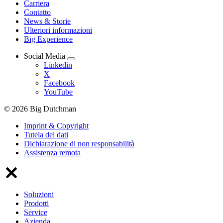
Carriera
Contatto
News & Storie
Ulteriori informazioni
Big Experience
Social Media
Linkedin
X
Facebook
YouTube
© 2026 Big Dutchman
Imprint & Copyright
Tutela dei dati
Dichiarazione di non responsabilità
Assistenza remota
Soluzioni
Prodotti
Service
Azienda