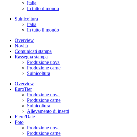
Italia
In tutto il mondo
Suinicoltura
Italia
In tutto il mondo
Overview
Novità
Comunicati stampa
Rassegna stampa
Produzione uova
Produzione carne
Suinicoltura
Overview
EuroTier
Produzione uova
Produzione carne
Suinicoltura
Allevamento di insetti
Fiere/Date
Foto
Produzione uova
Produzione carne