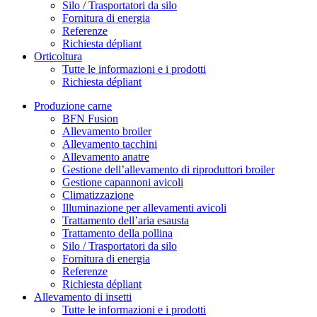
Silo / Trasportatori da silo
Fornitura di energia
Referenze
Richiesta dépliant
Orticoltura
Tutte le informazioni e i prodotti
Richiesta dépliant
Produzione carne
BFN Fusion
Allevamento broiler
Allevamento tacchini
Allevamento anatre
Gestione dell’allevamento di riproduttori broiler
Gestione capannoni avicoli
Climatizzazione
Illuminazione per allevamenti avicoli
Trattamento dell’aria esausta
Trattamento della pollina
Silo / Trasportatori da silo
Fornitura di energia
Referenze
Richiesta dépliant
Allevamento di insetti
Tutte le informazioni e i prodotti