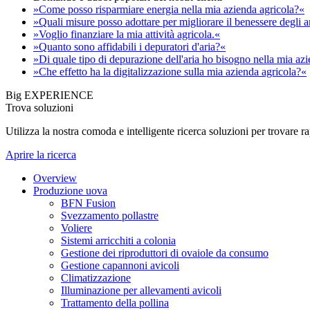
»Come posso risparmiare energia nella mia azienda agricola?«
»Quali misure posso adottare per migliorare il benessere degli 
»Voglio finanziare la mia attività agricola.«
»Quanto sono affidabili i depuratori d'aria?«
»Di quale tipo di depurazione dell'aria ho bisogno nella mia az
»Che effetto ha la digitalizzazione sulla mia azienda agricola?«
Big EXPERIENCE
Trova soluzioni
Utilizza la nostra comoda e intelligente ricerca soluzioni per trovare 
Aprire la ricerca
Overview
Produzione uova
BFN Fusion
Svezzamento pollastre
Voliere
Sistemi arricchiti a colonia
Gestione dei riproduttori di ovaiole da consumo
Gestione capannoni avicoli
Climatizzazione
Illuminazione per allevamenti avicoli
Trattamento della pollina