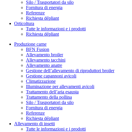
Silo / Trasportatori da silo
Fornitura di energia
Referenze
Richiesta dépliant
Orticoltura
Tutte le informazioni e i prodotti
Richiesta dépliant
Produzione carne
BFN Fusion
Allevamento broiler
Allevamento tacchini
Allevamento anatre
Gestione dell’allevamento di riproduttori broiler
Gestione capannoni avicoli
Climatizzazione
Illuminazione per allevamenti avicoli
Trattamento dell’aria esausta
Trattamento della pollina
Silo / Trasportatori da silo
Fornitura di energia
Referenze
Richiesta dépliant
Allevamento di insetti
Tutte le informazioni e i prodotti