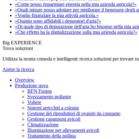
»Come posso risparmiare energia nella mia azienda agricola?«
»Quali misure posso adottare per migliorare il benessere degli 
»Voglio finanziare la mia attività agricola.«
»Quanto sono affidabili i depuratori d'aria?«
»Di quale tipo di depurazione dell'aria ho bisogno nella mia az
»Che effetto ha la digitalizzazione sulla mia azienda agricola?«
Big EXPERIENCE
Trova soluzioni
Utilizza la nostra comoda e intelligente ricerca soluzioni per trovare 
Aprire la ricerca
Overview
Produzione uova
BFN Fusion
Svezzamento pollastre
Voliere
Sistemi arricchiti a colonia
Gestione dei riproduttori di ovaiole da consumo
Gestione capannoni avicoli
Climatizzazione
Illuminazione per allevamenti avicoli
Trattamento della pollina