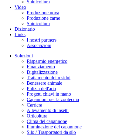
Suinicoltura
Video
Produzione uova
Produzione carne
Suinicoltura
Dizionario
Links
I nostri partners
Associazioni
Soluzioni
Risparmio energetico
Finanziamento
Digitalizzazione
Trattamento dei residui
Benessere animale
Pulizia dell'aria
Progetti chiavi in mano
Capannoni per la zootecnia
Carriera
Allevamento di insetti
Orticoltura
Clima del capannone
Illuminazione del capannone
Silo / Trasportatori da silo