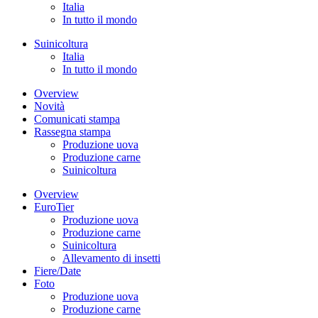
Italia
In tutto il mondo
Suinicoltura
Italia
In tutto il mondo
Overview
Novità
Comunicati stampa
Rassegna stampa
Produzione uova
Produzione carne
Suinicoltura
Overview
EuroTier
Produzione uova
Produzione carne
Suinicoltura
Allevamento di insetti
Fiere/Date
Foto
Produzione uova
Produzione carne