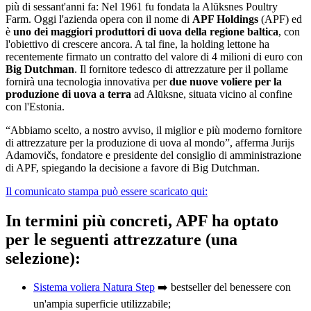
più di sessant'anni fa: Nel 1961 fu fondata la Alūksnes Poultry
Farm. Oggi l'azienda opera con il nome di
APF Holdings
(APF) ed
è
uno dei maggiori produttori di uova della regione baltica
, con
l'obiettivo di crescere ancora. A tal fine, la holding lettone ha
recentemente firmato un contratto del valore di 4 milioni di euro con
Big Dutchman
. Il fornitore tedesco di attrezzature per il pollame
fornirà una tecnologia innovativa per
due nuove voliere per la
produzione di uova a terra
ad Alūksne, situata vicino al confine
con l'Estonia.
“Abbiamo scelto, a nostro avviso, il miglior e più moderno fornitore
di attrezzature per la produzione di uova al mondo”, afferma Jurijs
Adamovičs, fondatore e presidente del consiglio di amministrazione
di APF, spiegando la decisione a favore di Big Dutchman.
Il comunicato stampa può essere scaricato qui:
In termini più concreti, APF ha optato
per le seguenti attrezzature (una
selezione):
Sistema voliera Natura Step
➡️ bestseller del benessere con
un'ampia superficie utilizzabile;