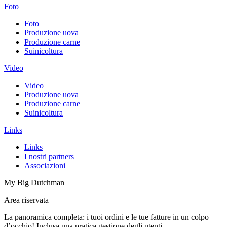
Foto
Foto
Produzione uova
Produzione carne
Suinicoltura
Video
Video
Produzione uova
Produzione carne
Suinicoltura
Links
Links
I nostri partners
Associazioni
My Big Dutchman
Area riservata
La panoramica completa: i tuoi ordini e le tue fatture in un colpo
d’occhio! Inclusa una pratica gestione degli utenti.