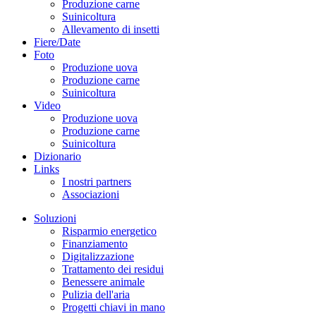
Produzione carne
Suinicoltura
Allevamento di insetti
Fiere/Date
Foto
Produzione uova
Produzione carne
Suinicoltura
Video
Produzione uova
Produzione carne
Suinicoltura
Dizionario
Links
I nostri partners
Associazioni
Soluzioni
Risparmio energetico
Finanziamento
Digitalizzazione
Trattamento dei residui
Benessere animale
Pulizia dell'aria
Progetti chiavi in mano