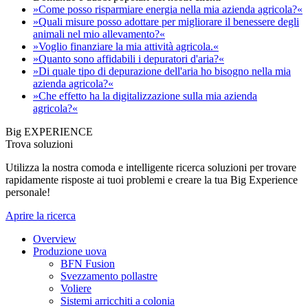
»Come posso risparmiare energia nella mia azienda agricola?«
»Quali misure posso adottare per migliorare il benessere degli
animali nel mio allevamento?«
»Voglio finanziare la mia attività agricola.«
»Quanto sono affidabili i depuratori d'aria?«
»Di quale tipo di depurazione dell'aria ho bisogno nella mia
azienda agricola?«
»Che effetto ha la digitalizzazione sulla mia azienda
agricola?«
Big EXPERIENCE
Trova soluzioni
Utilizza la nostra comoda e intelligente ricerca soluzioni per trovare
rapidamente risposte ai tuoi problemi e creare la tua Big Experience
personale!
Aprire la ricerca
Overview
Produzione uova
BFN Fusion
Svezzamento pollastre
Voliere
Sistemi arricchiti a colonia