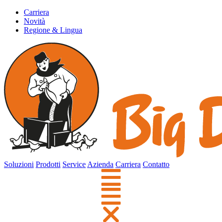
Carriera
Novità
Regione & Lingua
Soluzioni
Prodotti
Service
Azienda
Carriera
Contatto