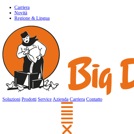
Carriera
Novità
Regione & Lingua
Soluzioni
Prodotti
Service
Azienda
Carriera
Contatto