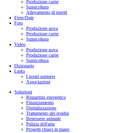
Produzione carne
Suinicoltura
Allevamento di insetti
Fiere/Date
Foto
Produzione uova
Produzione carne
Suinicoltura
Video
Produzione uova
Produzione carne
Suinicoltura
Dizionario
Links
I nostri partners
Associazioni
Soluzioni
Risparmio energetico
Finanziamento
Digitalizzazione
Trattamento dei residui
Benessere animale
Pulizia dell'aria
Progetti chiavi in mano