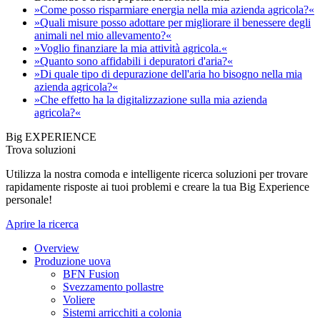
»Come posso risparmiare energia nella mia azienda agricola?«
»Quali misure posso adottare per migliorare il benessere degli
animali nel mio allevamento?«
»Voglio finanziare la mia attività agricola.«
»Quanto sono affidabili i depuratori d'aria?«
»Di quale tipo di depurazione dell'aria ho bisogno nella mia
azienda agricola?«
»Che effetto ha la digitalizzazione sulla mia azienda
agricola?«
Big EXPERIENCE
Trova soluzioni
Utilizza la nostra comoda e intelligente ricerca soluzioni per trovare
rapidamente risposte ai tuoi problemi e creare la tua Big Experience
personale!
Aprire la ricerca
Overview
Produzione uova
BFN Fusion
Svezzamento pollastre
Voliere
Sistemi arricchiti a colonia