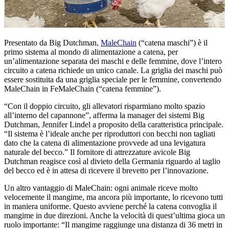
Presentato da Big Dutchman,
MaleChain
(“catena maschi”) è il
primo sistema al mondo di alimentazione a catena, per
un’alimentazione separata dei maschi e delle femmine, dove l’intero
circuito a catena richiede un unico canale. La griglia dei maschi può
essere sostituita da una griglia speciale per le femmine, convertendo
MaleChain in FeMaleChain (“catena femmine”).
“Con il doppio circuito, gli allevatori risparmiano molto spazio
all’interno del capannone”, afferma la manager dei sistemi Big
Dutchman, Jennifer Lindel a proposito della caratteristica principale.
“Il sistema è l’ideale anche per riproduttori con becchi non tagliati
dato che la catena di alimentazione provvede ad una levigatura
naturale del becco.” Il fornitore di attrezzature avicole Big
Dutchman reagisce così al divieto della Germania riguardo al taglio
del becco ed è in attesa di ricevere il brevetto per l’innovazione.
Un altro vantaggio di MaleChain: ogni animale riceve molto
velocemente il mangime, ma ancora più importante, lo ricevono tutti
in maniera uniforme. Questo avviene perché la catena convoglia il
mangime in due direzioni. Anche la velocità di quest’ultima gioca un
ruolo importante: “Il mangime raggiunge una distanza di 36 metri in