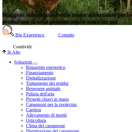
Maggiori informazioni sulle nostre attrezzature per la
produzione di uova possono essere scaricate qui
Big Experience
Contatto
Condividi
In Alto
Soluzioni
Risparmio energetico
Finanziamento
Digitalizzazione
Trattamento dei residui
Benessere animale
Pulizia dell'aria
Progetti chiavi in mano
Capannoni per la zootecnia
Carriera
Allevamento di insetti
Orticoltura
Clima del capannone
Illuminazione del capannone