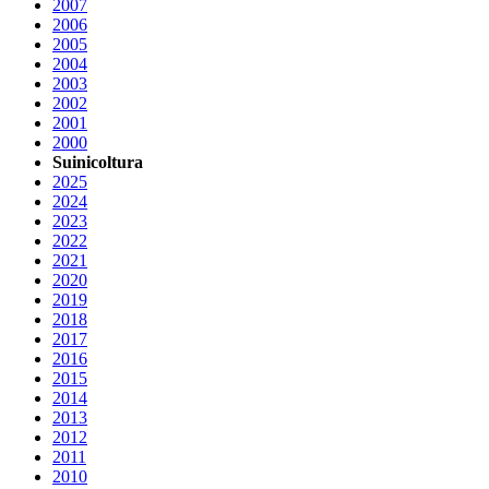
2007
2006
2005
2004
2003
2002
2001
2000
Suinicoltura
2025
2024
2023
2022
2021
2020
2019
2018
2017
2016
2015
2014
2013
2012
2011
2010