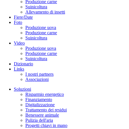
Produzione carne
Suinicoltura
Allevamento di insetti
Fiere/Date
Foto
Produzione uova
Produzione carne
Suinicoltura
Video
Produzione uova
Produzione carne
Suinicoltura
Dizionario
Links
I nostri partners
Associazioni
Soluzioni
Risparmio energetico
Finanziamento
Digitalizzazione
Trattamento dei residui
Benessere animale
Pulizia dell'aria
Progetti chiavi in mano