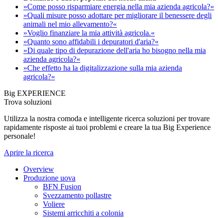
»Come posso risparmiare energia nella mia azienda agricola?«
»Quali misure posso adottare per migliorare il benessere degli
animali nel mio allevamento?«
»Voglio finanziare la mia attività agricola.«
»Quanto sono affidabili i depuratori d'aria?«
»Di quale tipo di depurazione dell'aria ho bisogno nella mia
azienda agricola?«
»Che effetto ha la digitalizzazione sulla mia azienda
agricola?«
Big EXPERIENCE
Trova soluzioni
Utilizza la nostra comoda e intelligente ricerca soluzioni per trovare
rapidamente risposte ai tuoi problemi e creare la tua Big Experience
personale!
Aprire la ricerca
Overview
Produzione uova
BFN Fusion
Svezzamento pollastre
Voliere
Sistemi arricchiti a colonia