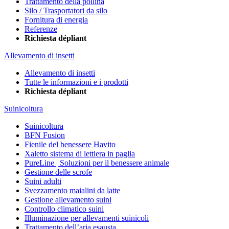
Trattamento della pollina
Silo / Trasportatori da silo
Fornitura di energia
Referenze
Richiesta dépliant
Allevamento di insetti
Allevamento di insetti
Tutte le informazioni e i prodotti
Richiesta dépliant
Suinicoltura
Suinicoltura
BFN Fusion
Fienile del benessere Havito
Xaletto sistema di lettiera in paglia
PureLine | Soluzioni per il benessere animale
Gestione delle scrofe
Suini adulti
Svezzamento maialini da latte
Gestione allevamento suini
Controllo climatico suini
Illuminazione per allevamenti suinicoli
Trattamento dell’aria esausta