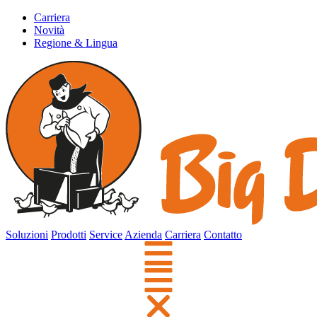
Carriera
Novità
Regione & Lingua
Soluzioni
Prodotti
Service
Azienda
Carriera
Contatto