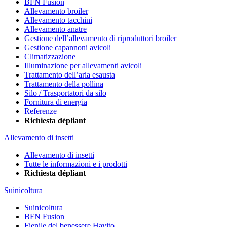
BFN Fusion
Allevamento broiler
Allevamento tacchini
Allevamento anatre
Gestione dell’allevamento di riproduttori broiler
Gestione capannoni avicoli
Climatizzazione
Illuminazione per allevamenti avicoli
Trattamento dell’aria esausta
Trattamento della pollina
Silo / Trasportatori da silo
Fornitura di energia
Referenze
Richiesta dépliant
Allevamento di insetti
Allevamento di insetti
Tutte le informazioni e i prodotti
Richiesta dépliant
Suinicoltura
Suinicoltura
BFN Fusion
Fienile del benessere Havito