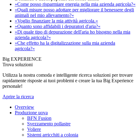
»Come posso risparmiare energia nella mia azienda agricola?«
»Quali misure posso adottare per migliorare il benessere degli
animali nel mio allevamento?«
»Voglio finanziare la mia attività agricola.«
»Quanto sono affidabili i depuratori d'aria?«
»Di quale tipo di depurazione dell'aria ho bisogno nella mia
azienda agricola?«
»Che effetto ha la digitalizzazione sulla mia azienda
agricola?«
Big EXPERIENCE
Trova soluzioni
Utilizza la nostra comoda e intelligente ricerca soluzioni per trovare
rapidamente risposte ai tuoi problemi e creare la tua Big Experience
personale!
Aprire la ricerca
Overview
Produzione uova
BFN Fusion
Svezzamento pollastre
Voliere
Sistemi arricchiti a colonia