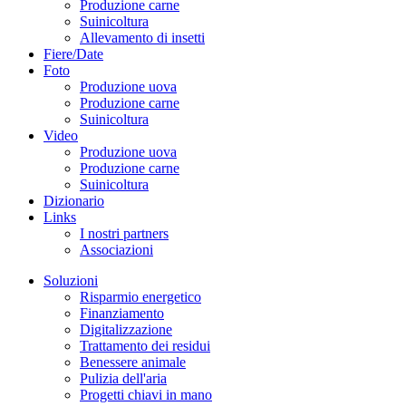
Produzione carne
Suinicoltura
Allevamento di insetti
Fiere/Date
Foto
Produzione uova
Produzione carne
Suinicoltura
Video
Produzione uova
Produzione carne
Suinicoltura
Dizionario
Links
I nostri partners
Associazioni
Soluzioni
Risparmio energetico
Finanziamento
Digitalizzazione
Trattamento dei residui
Benessere animale
Pulizia dell'aria
Progetti chiavi in mano