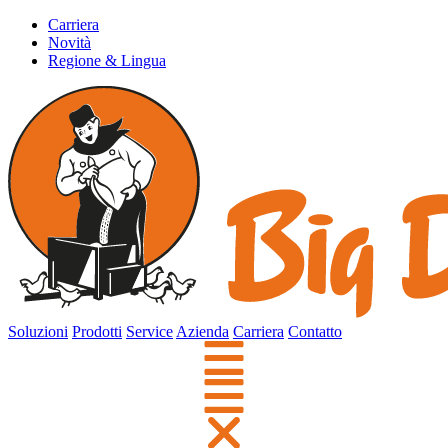
Carriera
Novità
Regione & Lingua
Soluzioni
Prodotti
Service
Azienda
Carriera
Contatto