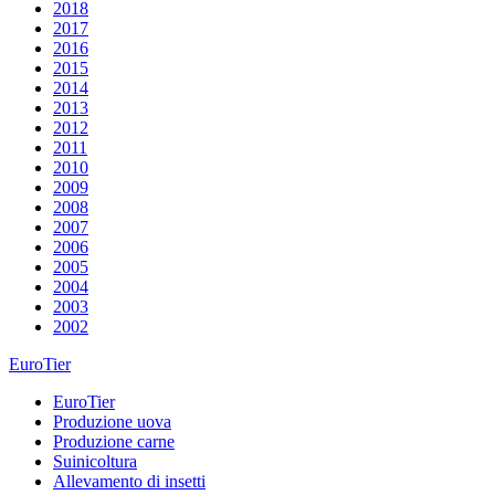
2018
2017
2016
2015
2014
2013
2012
2011
2010
2009
2008
2007
2006
2005
2004
2003
2002
EuroTier
EuroTier
Produzione uova
Produzione carne
Suinicoltura
Allevamento di insetti