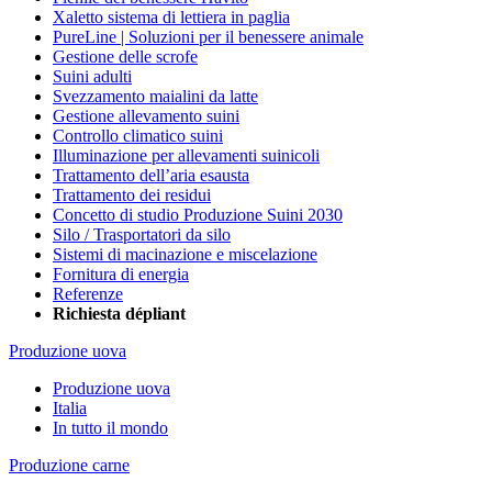
Xaletto sistema di lettiera in paglia
PureLine | Soluzioni per il benessere animale
Gestione delle scrofe
Suini adulti
Svezzamento maialini da latte
Gestione allevamento suini
Controllo climatico suini
Illuminazione per allevamenti suinicoli
Trattamento dell’aria esausta
Trattamento dei residui
Concetto di studio Produzione Suini 2030
Silo / Trasportatori da silo
Sistemi di macinazione e miscelazione
Fornitura di energia
Referenze
Richiesta dépliant
Produzione uova
Produzione uova
Italia
In tutto il mondo
Produzione carne