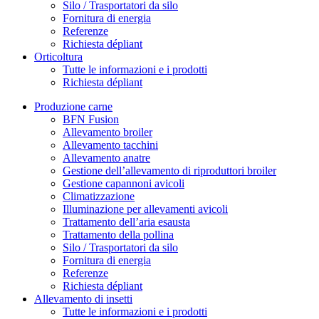
Silo / Trasportatori da silo
Fornitura di energia
Referenze
Richiesta dépliant
Orticoltura
Tutte le informazioni e i prodotti
Richiesta dépliant
Produzione carne
BFN Fusion
Allevamento broiler
Allevamento tacchini
Allevamento anatre
Gestione dell’allevamento di riproduttori broiler
Gestione capannoni avicoli
Climatizzazione
Illuminazione per allevamenti avicoli
Trattamento dell’aria esausta
Trattamento della pollina
Silo / Trasportatori da silo
Fornitura di energia
Referenze
Richiesta dépliant
Allevamento di insetti
Tutte le informazioni e i prodotti