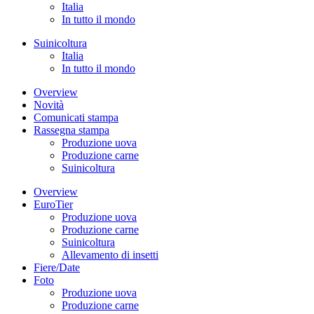
Italia
In tutto il mondo
Suinicoltura
Italia
In tutto il mondo
Overview
Novità
Comunicati stampa
Rassegna stampa
Produzione uova
Produzione carne
Suinicoltura
Overview
EuroTier
Produzione uova
Produzione carne
Suinicoltura
Allevamento di insetti
Fiere/Date
Foto
Produzione uova
Produzione carne