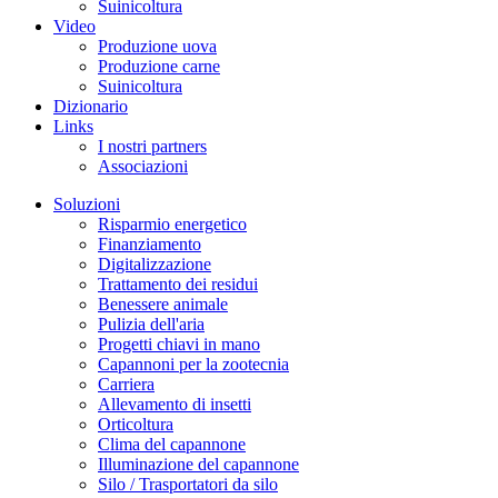
Suinicoltura
Video
Produzione uova
Produzione carne
Suinicoltura
Dizionario
Links
I nostri partners
Associazioni
Soluzioni
Risparmio energetico
Finanziamento
Digitalizzazione
Trattamento dei residui
Benessere animale
Pulizia dell'aria
Progetti chiavi in mano
Capannoni per la zootecnia
Carriera
Allevamento di insetti
Orticoltura
Clima del capannone
Illuminazione del capannone
Silo / Trasportatori da silo