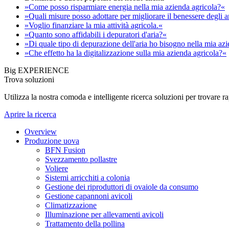
»Come posso risparmiare energia nella mia azienda agricola?«
»Quali misure posso adottare per migliorare il benessere degli 
»Voglio finanziare la mia attività agricola.«
»Quanto sono affidabili i depuratori d'aria?«
»Di quale tipo di depurazione dell'aria ho bisogno nella mia az
»Che effetto ha la digitalizzazione sulla mia azienda agricola?«
Big EXPERIENCE
Trova soluzioni
Utilizza la nostra comoda e intelligente ricerca soluzioni per trovare 
Aprire la ricerca
Overview
Produzione uova
BFN Fusion
Svezzamento pollastre
Voliere
Sistemi arricchiti a colonia
Gestione dei riproduttori di ovaiole da consumo
Gestione capannoni avicoli
Climatizzazione
Illuminazione per allevamenti avicoli
Trattamento della pollina