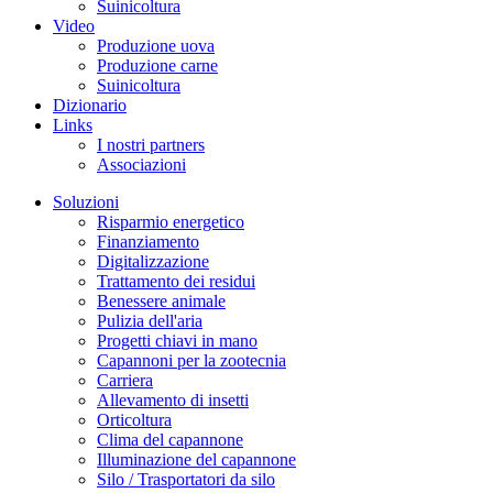
Suinicoltura
Video
Produzione uova
Produzione carne
Suinicoltura
Dizionario
Links
I nostri partners
Associazioni
Soluzioni
Risparmio energetico
Finanziamento
Digitalizzazione
Trattamento dei residui
Benessere animale
Pulizia dell'aria
Progetti chiavi in mano
Capannoni per la zootecnia
Carriera
Allevamento di insetti
Orticoltura
Clima del capannone
Illuminazione del capannone
Silo / Trasportatori da silo