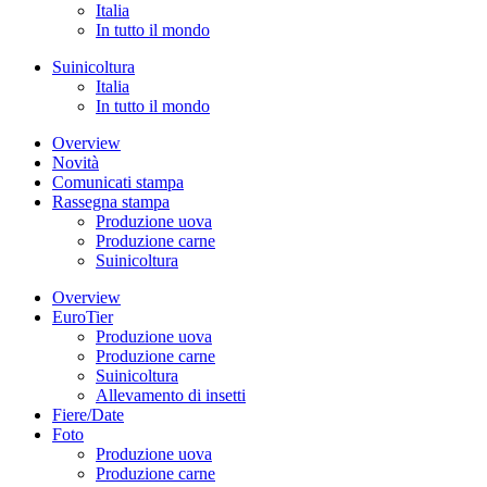
Italia
In tutto il mondo
Suinicoltura
Italia
In tutto il mondo
Overview
Novità
Comunicati stampa
Rassegna stampa
Produzione uova
Produzione carne
Suinicoltura
Overview
EuroTier
Produzione uova
Produzione carne
Suinicoltura
Allevamento di insetti
Fiere/Date
Foto
Produzione uova
Produzione carne