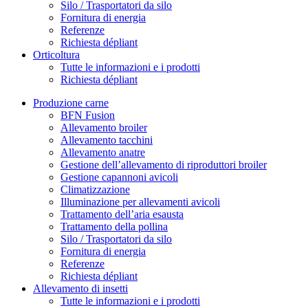
Silo / Trasportatori da silo
Fornitura di energia
Referenze
Richiesta dépliant
Orticoltura
Tutte le informazioni e i prodotti
Richiesta dépliant
Produzione carne
BFN Fusion
Allevamento broiler
Allevamento tacchini
Allevamento anatre
Gestione dell’allevamento di riproduttori broiler
Gestione capannoni avicoli
Climatizzazione
Illuminazione per allevamenti avicoli
Trattamento dell’aria esausta
Trattamento della pollina
Silo / Trasportatori da silo
Fornitura di energia
Referenze
Richiesta dépliant
Allevamento di insetti
Tutte le informazioni e i prodotti