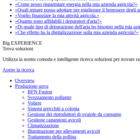
»Come posso risparmiare energia nella mia azienda agricola?«
»Quali misure posso adottare per migliorare il benessere degli 
»Voglio finanziare la mia attività agricola.«
»Quanto sono affidabili i depuratori d'aria?«
»Di quale tipo di depurazione dell'aria ho bisogno nella mia az
»Che effetto ha la digitalizzazione sulla mia azienda agricola?«
Big EXPERIENCE
Trova soluzioni
Utilizza la nostra comoda e intelligente ricerca soluzioni per trovare 
Aprire la ricerca
Overview
Produzione uova
BFN Fusion
Svezzamento pollastre
Voliere
Sistemi arricchiti a colonia
Gestione dei riproduttori di ovaiole da consumo
Gestione capannoni avicoli
Climatizzazione
Illuminazione per allevamenti avicoli
Trattamento della pollina