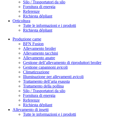
Silo / Trasportatori da silo
Fornitura di energia
Referenze
Richiesta dépliant
Orticoltura
Tutte le informazioni e i prodotti
Richiesta dépliant
Produzione carne
BFN Fusion
Allevamento broiler
Allevamento tacchini
Allevamento anatre
Gestione dell’allevamento di riproduttori broiler
Gestione capannoni avicoli
Climatizzazione
Illuminazione per allevamenti avicoli
Trattamento dell’aria esausta
Trattamento della pollina
Silo / Trasportatori da silo
Fornitura di energia
Referenze
Richiesta dépliant
Allevamento di insetti
Tutte le informazioni e i prodotti