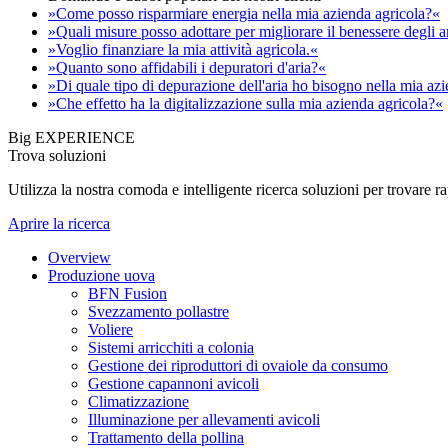
»Come posso risparmiare energia nella mia azienda agricola?«
»Quali misure posso adottare per migliorare il benessere degli 
»Voglio finanziare la mia attività agricola.«
»Quanto sono affidabili i depuratori d'aria?«
»Di quale tipo di depurazione dell'aria ho bisogno nella mia az
»Che effetto ha la digitalizzazione sulla mia azienda agricola?«
Big EXPERIENCE
Trova soluzioni
Utilizza la nostra comoda e intelligente ricerca soluzioni per trovare 
Aprire la ricerca
Overview
Produzione uova
BFN Fusion
Svezzamento pollastre
Voliere
Sistemi arricchiti a colonia
Gestione dei riproduttori di ovaiole da consumo
Gestione capannoni avicoli
Climatizzazione
Illuminazione per allevamenti avicoli
Trattamento della pollina