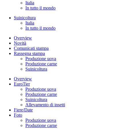
Italia
In tutto il mondo
Suinicoltura
Italia
In tutto il mondo
Overview
Novità
Comunicati stampa
Rassegna stampa
Produzione uova
Produzione carne
Suinicoltura
Overview
EuroTier
Produzione uova
Produzione carne
Suinicoltura
Allevamento di insetti
Fiere/Date
Foto
Produzione uova
Produzione carne