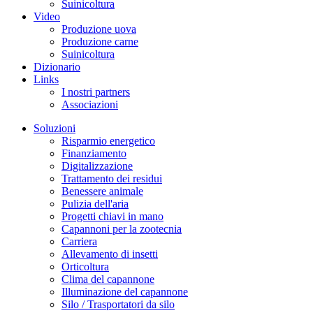
Suinicoltura
Video
Produzione uova
Produzione carne
Suinicoltura
Dizionario
Links
I nostri partners
Associazioni
Soluzioni
Risparmio energetico
Finanziamento
Digitalizzazione
Trattamento dei residui
Benessere animale
Pulizia dell'aria
Progetti chiavi in mano
Capannoni per la zootecnia
Carriera
Allevamento di insetti
Orticoltura
Clima del capannone
Illuminazione del capannone
Silo / Trasportatori da silo