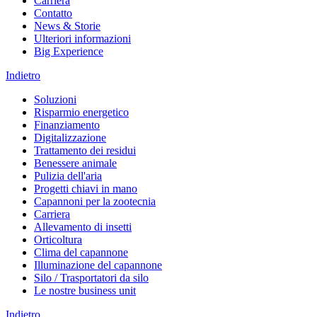
Carriera
Contatto
News & Storie
Ulteriori informazioni
Big Experience
Indietro
Soluzioni
Risparmio energetico
Finanziamento
Digitalizzazione
Trattamento dei residui
Benessere animale
Pulizia dell'aria
Progetti chiavi in mano
Capannoni per la zootecnia
Carriera
Allevamento di insetti
Orticoltura
Clima del capannone
Illuminazione del capannone
Silo / Trasportatori da silo
Le nostre business unit
Indietro