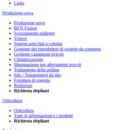
Links
Produzione uova
Produzione uova
BFN Fusion
Svezzamento pollastre
Voliere
Sistemi arricchiti a colonia
Gestione dei riproduttori di ovaiole da consumo
Gestione capannoni avicoli
Climatizzazione
Illuminazione per allevamenti avicoli
Trattamento della pollina
Silo / Trasportatori da silo
Fornitura di energia
Referenze
Richiesta dépliant
Orticoltura
Orticoltura
Tutte le informazioni e i prodotti
Richiesta dépliant