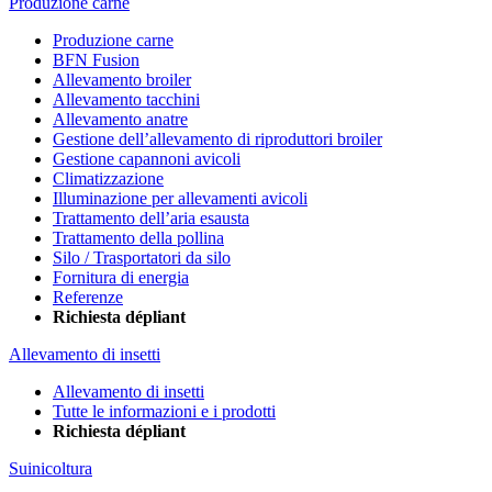
Produzione carne
Produzione carne
BFN Fusion
Allevamento broiler
Allevamento tacchini
Allevamento anatre
Gestione dell’allevamento di riproduttori broiler
Gestione capannoni avicoli
Climatizzazione
Illuminazione per allevamenti avicoli
Trattamento dell’aria esausta
Trattamento della pollina
Silo / Trasportatori da silo
Fornitura di energia
Referenze
Richiesta dépliant
Allevamento di insetti
Allevamento di insetti
Tutte le informazioni e i prodotti
Richiesta dépliant
Suinicoltura