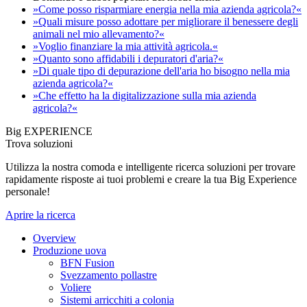
»Come posso risparmiare energia nella mia azienda agricola?«
»Quali misure posso adottare per migliorare il benessere degli
animali nel mio allevamento?«
»Voglio finanziare la mia attività agricola.«
»Quanto sono affidabili i depuratori d'aria?«
»Di quale tipo di depurazione dell'aria ho bisogno nella mia
azienda agricola?«
»Che effetto ha la digitalizzazione sulla mia azienda
agricola?«
Big EXPERIENCE
Trova soluzioni
Utilizza la nostra comoda e intelligente ricerca soluzioni per trovare
rapidamente risposte ai tuoi problemi e creare la tua Big Experience
personale!
Aprire la ricerca
Overview
Produzione uova
BFN Fusion
Svezzamento pollastre
Voliere
Sistemi arricchiti a colonia