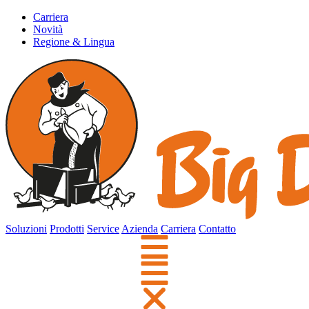
Carriera
Novità
Regione & Lingua
Soluzioni
Prodotti
Service
Azienda
Carriera
Contatto