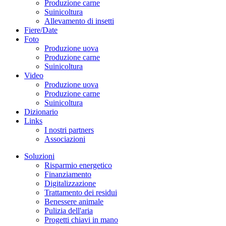
Produzione carne
Suinicoltura
Allevamento di insetti
Fiere/Date
Foto
Produzione uova
Produzione carne
Suinicoltura
Video
Produzione uova
Produzione carne
Suinicoltura
Dizionario
Links
I nostri partners
Associazioni
Soluzioni
Risparmio energetico
Finanziamento
Digitalizzazione
Trattamento dei residui
Benessere animale
Pulizia dell'aria
Progetti chiavi in mano