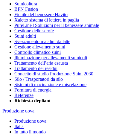
Suinicoltura
BFN Fusion
Fienile del benessere Havito
Xaletto sistema di lettiera in paglia
PureLine | Soluzioni per il benessere animale
Gestione delle scrofe
Suini adulti
Svezzamento maialini da latte
Gestione allevamento suini
Controllo climatico suini
Illuminazione per allevamenti suinicoli
Trattamento dell’aria esausta
Trattamento dei residui
Concetto di studio Produzione Suini 2030
Silo / Trasportatori da silo
Sistemi di macinazione e miscelazione
Fornitura di energia
Referenze
Richiesta dépliant
Produzione uova
Produzione uova
Italia
In tutto il mondo