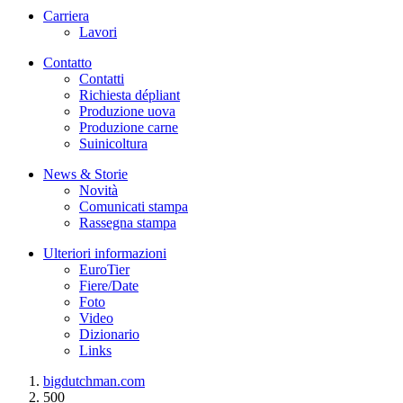
Carriera
Lavori
Contatto
Contatti
Richiesta dépliant
Produzione uova
Produzione carne
Suinicoltura
News & Storie
Novità
Comunicati stampa
Rassegna stampa
Ulteriori informazioni
EuroTier
Fiere/Date
Foto
Video
Dizionario
Links
bigdutchman.com
500