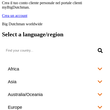
Crea il tuo conto cliente personale nel portale clienti
myBigDutchman.
Crea un account
Big Dutchman worldwide
Select a language/region
Africa
Algeria
Asia
العربية
Afghanistan
Australia/Oceania
Angola
English
www.bigdutchman.co.za
Australia
Europe
Bangladesh