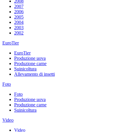
2008
2007
2006
2005
2004
2003
2002
EuroTier
EuroTier
Produzione uova
Produzione carne
Suinicoltura
Allevamento di insetti
Foto
Foto
Produzione uova
Produzione carne
Suinicoltura
Video
Video