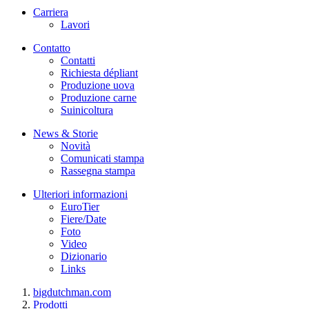
Carriera
Lavori
Contatto
Contatti
Richiesta dépliant
Produzione uova
Produzione carne
Suinicoltura
News & Storie
Novità
Comunicati stampa
Rassegna stampa
Ulteriori informazioni
EuroTier
Fiere/Date
Foto
Video
Dizionario
Links
bigdutchman.com
Prodotti