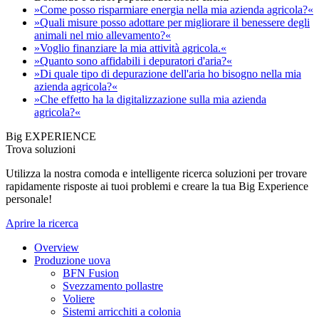
»Come posso risparmiare energia nella mia azienda agricola?«
»Quali misure posso adottare per migliorare il benessere degli
animali nel mio allevamento?«
»Voglio finanziare la mia attività agricola.«
»Quanto sono affidabili i depuratori d'aria?«
»Di quale tipo di depurazione dell'aria ho bisogno nella mia
azienda agricola?«
»Che effetto ha la digitalizzazione sulla mia azienda
agricola?«
Big EXPERIENCE
Trova soluzioni
Utilizza la nostra comoda e intelligente ricerca soluzioni per trovare
rapidamente risposte ai tuoi problemi e creare la tua Big Experience
personale!
Aprire la ricerca
Overview
Produzione uova
BFN Fusion
Svezzamento pollastre
Voliere
Sistemi arricchiti a colonia