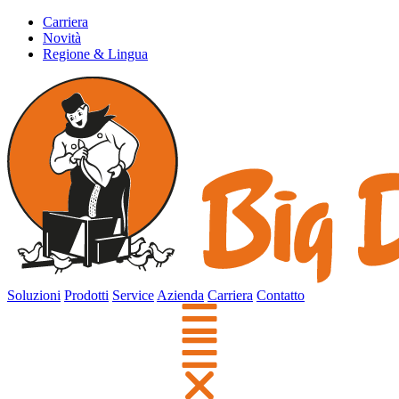
Carriera
Novità
Regione & Lingua
Soluzioni
Prodotti
Service
Azienda
Carriera
Contatto