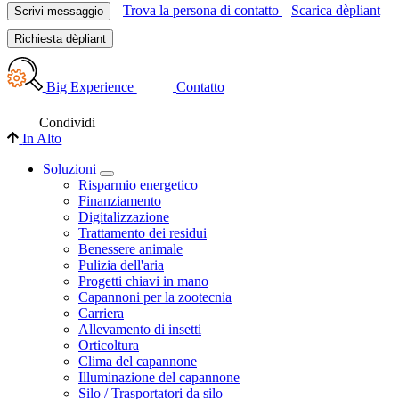
Trova la persona di contatto
Scarica dèpliant
Scrivi messaggio
Richiesta dèpliant
Big Experience
Contatto
Condividi
In Alto
Soluzioni
Risparmio energetico
Finanziamento
Digitalizzazione
Trattamento dei residui
Benessere animale
Pulizia dell'aria
Progetti chiavi in mano
Capannoni per la zootecnia
Carriera
Allevamento di insetti
Orticoltura
Clima del capannone
Illuminazione del capannone
Silo / Trasportatori da silo