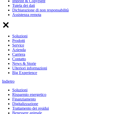
Imprint & Copyright
Tutela dei dati
Dichiarazione di non responsabilità
Assistenza remota
Soluzioni
Prodotti
Service
Azienda
Carriera
Contatto
News & Storie
Ulteriori informazioni
Big Experience
Indietro
Soluzioni
Risparmio energetico
Finanziamento
Digitalizzazione
Trattamento dei residui
Benessere animale