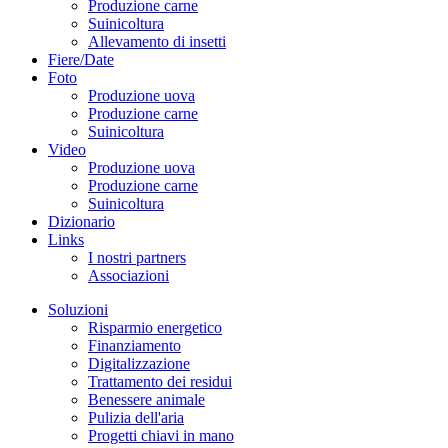
Produzione carne
Suinicoltura
Allevamento di insetti
Fiere/Date
Foto
Produzione uova
Produzione carne
Suinicoltura
Video
Produzione uova
Produzione carne
Suinicoltura
Dizionario
Links
I nostri partners
Associazioni
Soluzioni
Risparmio energetico
Finanziamento
Digitalizzazione
Trattamento dei residui
Benessere animale
Pulizia dell'aria
Progetti chiavi in mano