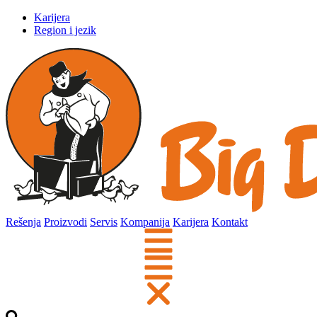
Karijera
Region i jezik
Rešenja
Proizvodi
Servis
Kompanija
Karijera
Kontakt