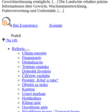
Gewichtserfassung ermöglicht. […] Die Landwirte erhalten präzise
Informationen über Gewicht, Wachstumsentwicklung,
Futterverwertung und Uniformität. […]
Big Experience
Kontakt
Podeli
Na vrh
Rešenja
Ušteda energije
Finansiranje
Digitalizacija
Tretman ostataka
Dobrobit životinja
Čišćenje vazduha
Projekti „Ključ u ruke“
Objekti za stoku
Karijera
Uzgoj insekata
Hortikultura
Klimat staje
Osvetljenje staje
Skladištenje hranje / Transport hrane