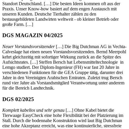
Standort Deutschland. […] Die besten Ideen kommen oft aus der
Praxis. Unser Know-how basiert auf dem engen Austausch mit
unseren Kunden. Deutsche Tierhalter zählen zu den
bestausgebildeten Landwirten weltweit - ob kleiner Betrieb oder
große Farm. […]
DGS MAGAZIN 04/2025
Neuer Vorstandsvorsitzender
[…] Die Big Dutchman AG in Vechta-
Calveslage hat einen neuen Vorstandsvorsitzenden. Bernd Meerpohl
kehrt gleichzeitig mit sofortiger Wirkung zurück an die Spitze des
Aufsichtsrates. […] Steffen Bersch hat Lebensmitteltechnologie in
Lemgo studiert. Der Diplom-Ingenieur (FH) war fast 20 Jahre in
verschiedenen Funktionen für die GEA Gruppe tätig, darunter drei
Jahre in den Vereinigten Arabischen Emiraten. Zuletzt trug Bersch
rund vier Jahre als Vorstandsmitglied Verantwortung unter anderem
für die Bereich Landtechnik.
DGS 02/2025
Komplett kabellos und sehr genau
[…] Ohne Kabel bietet die
Tierwaage EasyCheck eine hohe Flexibilität bei der Platzierung im
Stall. Durch die bodennahe Konstruktion wird laut Big Dutchman
eine hohe Akzeptanz erreicht, was eine kontinuierliche, stressfreie