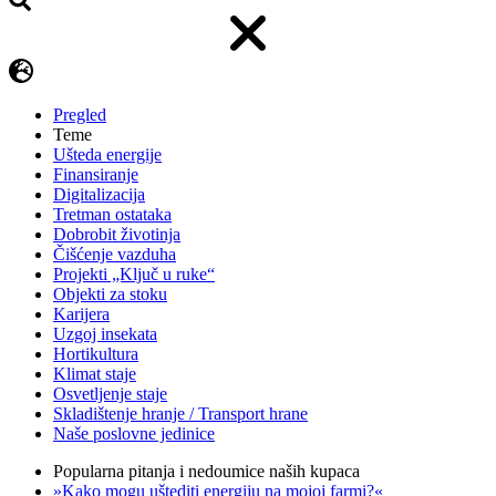
Pregled
Teme
Ušteda energije
Finansiranje
Digitalizacija
Tretman ostataka
Dobrobit životinja
Čišćenje vazduha
Projekti „Ključ u ruke“
Objekti za stoku
Karijera
Uzgoj insekata
Hortikultura
Klimat staje
Osvetljenje staje
Skladištenje hranje / Transport hrane
Naše poslovne jedinice
Popularna pitanja i nedoumice naših kupaca
»Kako mogu uštediti energiju na mojoj farmi?«