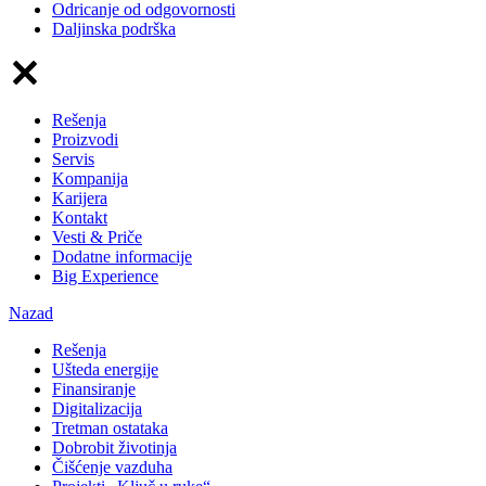
Odricanje od odgovornosti
Daljinska podrška
Rešenja
Proizvodi
Servis
Kompanija
Karijera
Kontakt
Vesti & Priče
Dodatne informacije
Big Experience
Nazad
Rešenja
Ušteda energije
Finansiranje
Digitalizacija
Tretman ostataka
Dobrobit životinja
Čišćenje vazduha