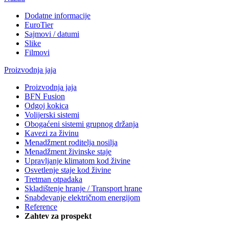
Dodatne informacije
EuroTier
Sajmovi / datumi
Slike
Filmovi
Proizvodnja jaja
Proizvodnja jaja
BFN Fusion
Odgoj kokica
Volijerski sistemi
Obogaćeni sistemi grupnog držanja
Kavezi za živinu
Menadžment roditelja nosilja
Menadžment živinske staje
Upravljanje klimatom kod živine
Osvetlenje staje kod živine
Tretman otpadaka
Skladištenje hranje / Transport hrane
Snabdevanje električnom energijom
Reference
Zahtev za prospekt