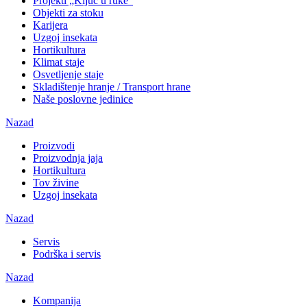
Projekti „Ključ u ruke“
Objekti za stoku
Karijera
Uzgoj insekata
Hortikultura
Klimat staje
Osvetljenje staje
Skladištenje hranje / Transport hrane
Naše poslovne jedinice
Nazad
Proizvodi
Proizvodnja jaja
Hortikultura
Tov živine
Uzgoj insekata
Nazad
Servis
Podrška i servis
Nazad
Kompanija