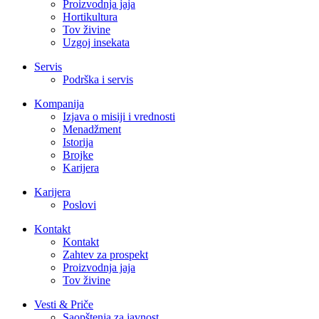
Proizvodnja jaja
Hortikultura
Tov živine
Uzgoj insekata
Servis
Podrška i servis
Kompanija
Izjava o misiji i vrednosti
Menadžment
Istorija
Brojke
Karijera
Karijera
Poslovi
Kontakt
Kontakt
Zahtev za prospekt
Proizvodnja jaja
Tov živine
Vesti & Priče
Saopštenja za javnost