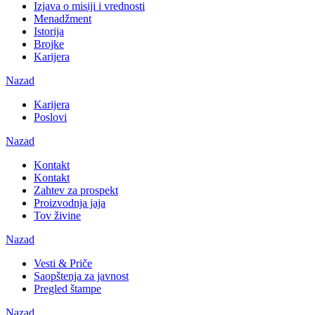
Izjava o misiji i vrednosti
Menadžment
Istorija
Brojke
Karijera
Nazad
Karijera
Poslovi
Nazad
Kontakt
Kontakt
Zahtev za prospekt
Proizvodnja jaja
Tov živine
Nazad
Vesti & Priče
Saopštenja za javnost
Pregled štampe
Nazad