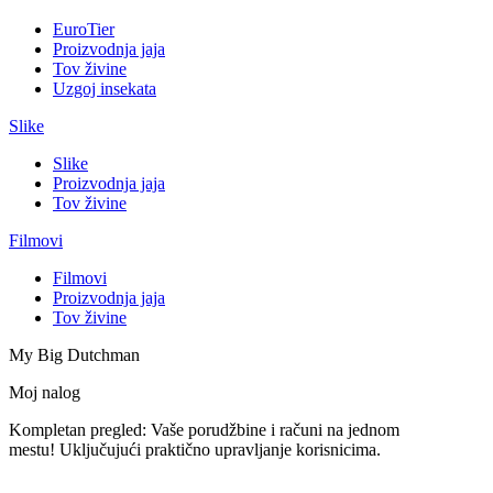
EuroTier
Proizvodnja jaja
Tov živine
Uzgoj insekata
Slike
Slike
Proizvodnja jaja
Tov živine
Filmovi
Filmovi
Proizvodnja jaja
Tov živine
My Big Dutchman
Moj nalog
Kompletan pregled: Vaše porudžbine i računi na jednom
mestu! Uključujući praktično upravljanje korisnicima.