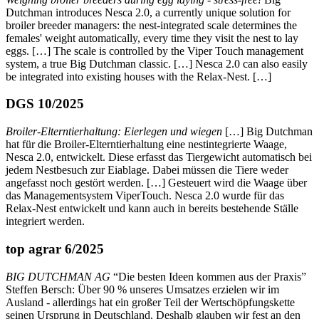
Dutchman introduces Nesca 2.0, a currently unique solution for
broiler breeder managers: the nest-integrated scale determines the
females' weight automatically, every time they visit the nest to lay
eggs. […] The scale
is controlled by the Viper Touch management
system, a true Big Dutchman classic. […] Nesca 2.0 can also easily
be integrated into existing houses with the Relax-Nest. […]
DGS 10/2025
Broiler-Elterntierhaltung: Eierlegen und wiegen
[…] Big Dutchman
hat für die Broiler-Elterntierhaltung eine nestintegrierte Waage,
Nesca 2.0, entwickelt. Diese erfasst das Tiergewicht automatisch bei
jedem Nestbesuch zur Eiablage. Dabei müssen die Tiere weder
angefasst noch gestört werden. […] Gesteuert wird die Waage über
das Managementsystem ViperTouch. Nesca 2.0 wurde für das
Relax-Nest entwickelt und kann auch in bereits bestehende Ställe
integriert werden.
top agrar 6/2025
BIG DUTCHMAN AG
“Die besten Ideen kommen aus der Praxis”
Steffen Bersch: Über 90 % unseres Umsatzes erzielen wir im
Ausland - allerdings hat ein großer Teil der Wertschöpfungskette
seinen Ursprung in Deutschland. Deshalb glauben wir fest an den