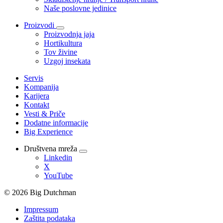
Naše poslovne jedinice
Proizvodi
Proizvodnja jaja
Hortikultura
Tov živine
Uzgoj insekata
Servis
Kompanija
Karijera
Kontakt
Vesti & Priče
Dodatne informacije
Big Experience
Društvena mreža
Linkedin
X
YouTube
© 2026 Big Dutchman
Impressum
Zaštita podataka