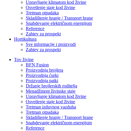
Upravljanje klimatom kod živine
Osvetlenje staje kod živine
Tretman otpadaka
Skladištenje hranje / Transport hrane
Snabdevanje električnom energijom
Reference
Zahtev za prospekt
Hortikultura
Sve informacije i proizvodi
Zahtev za prospekt
Tov živine
BFN Fusion
Proizvodnja brojlera
Proizvodnja ćurki
Proizvodnja patki
Držanje brojlerskih roditelja
Menadžment živinske staje
Upravljanje klimatom kod živine
Osvetlenje staje kod živine
Tretman izduvnog vazduha
Tretman otpadaka
Skladištenje hranje / Transport hrane
Snabdevanje električnom energijom
Reference