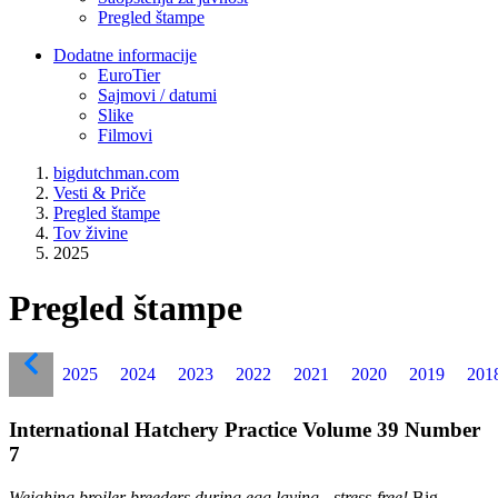
Pregled štampe
Dodatne informacije
EuroTier
Sajmovi / datumi
Slike
Filmovi
bigdutchman.com
Vesti & Priče
Pregled štampe
Tov živine
2025
Pregled štampe
2025
2024
2023
2022
2021
2020
2019
201
International Hatchery Practice Volume 39 Number
7
Weighing broiler breeders during egg laying - stress-free!
Big