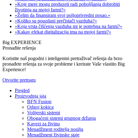
»Koje mere mogu preduzeti radi poboljšanja dobrobiti
životinja na mojoj farmi?«
»Želim da finansiram svoj poljoprivredni posao.«
»Koliko su pouzdani prečistači vazduha?«
»Koja vrsta čišćenja vazduha mi je potrebna na farmi?«
»Kakav efekat digitalizacija ima na mojoj farmi?«
Big EXPERIENCE
Pronađite rešenja
Koristite naš pogodni i inteligentni pretraživač rešenja da brzo
pronađete rešenja za svoje probleme i kreirate Vaše vlastito Big
Experience!
Otvorite pretragu
Pregled
Proizvodnja jaja
BFN Fusion
Odgoj kokica
Volijerski sistemi
Obogaćeni sistemi grupnog držanja
Kavezi za živinu
Menadžment roditelja nosilja
Menadžment živinske staje