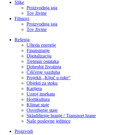
Slike
Proizvodnja jaja
Tov živine
Filmovi
Proizvodnja jaja
Tov živine
Rešenja
Ušteda energije
Finansiranje
Digitalizacija
Tretman ostataka
Dobrobit životinja
Čišćenje vazduha
Projekti „Ključ u ruke“
Objekti za stoku
Karijera
Uzgoj insekata
Hortikultura
Klimat staje
Osvetljenje staje
Skladištenje hranje / Transport hrane
Naše poslovne jedinice
Proizvodi