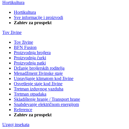
Hortikultura
Hortikultura
Sve informacije i proizvodi
Zahtev za prospekt
Tov živine
Tov živine
BFN Fusion
Proizvodnja brojlera
Proizvodnja ćurki
Proizvodnja patki
Držanje brojlerskih roditelja
Menadžment živinske staje
Upravljanje klimatom kod živine
Osvetlenje staje kod živine
Tretman izduvnog vazduha
Tretman otpadaka
Skladištenje hranje / Transport hrane
Snabdevanje električnom energijom
Reference
Zahtev za prospekt
Uzgoj insekata