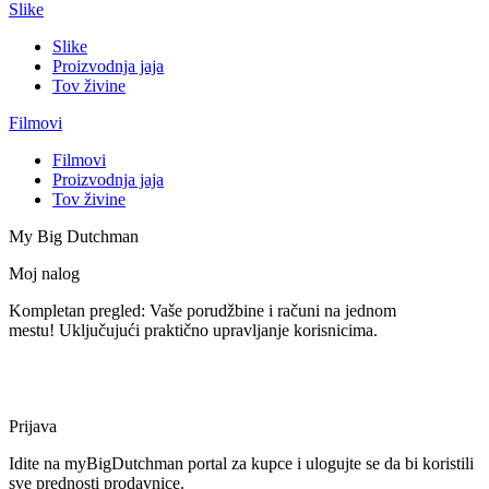
Slike
Slike
Proizvodnja jaja
Tov živine
Filmovi
Filmovi
Proizvodnja jaja
Tov živine
My Big Dutchman
Moj nalog
Kompletan pregled: Vaše porudžbine i računi na jednom
mestu! Uključujući praktično upravljanje korisnicima.
Prijava
Idite na myBigDutchman portal za kupce i ulogujte se da bi koristili
sve prednosti prodavnice.