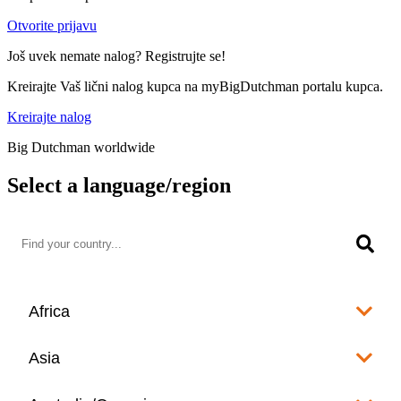
Otvorite prijavu
Još uvek nemate nalog? Registrujte se!
Kreirajte Vaš lični nalog kupca na myBigDutchman portalu kupca.
Kreirajte nalog
Big Dutchman worldwide
Select a language/region
Africa
Algeria
Asia
العربية
Afghanistan