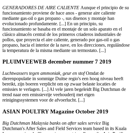
GENERADORES DE AIRE CALIENTE
Aunque el principio de su
funcionamiento proviene de hace anos - generar aire caliente
mediante gas-oil o gas propano -, sus disenos y montaje han
evolucionado profundamente. [...] En un principio, su
funcionamiento se basaba en el montaje de un solo aparato en el
clásico almacén central de los primeros criaderos industriales de
pollos, que proyecta el aire caliente, generado por gas-oil o gas
propano, hacia el interior de la nave, en los direcciones, regulándose
la temperatura de la misma mediante un termostato. [...]
PLUIMVEEWEB december nummer 7 2019
Luchtwassers tegen ammoniak, geur en stof
Omdat de
dierenpopulatie in sommige Duitse regio's een hoog niveau heeft
bereikt, zijn boeren verplicht om op zwaar belaste locaties de
emissies te verlagen. [...] Al vele jaren begeleidt Big Dutchman de
trend naar een emissievrije veehouderij met eigen
reinigingssystemen voor de afvoerlucht. [...]
ASIAN POULTRY Magazine October 2019
Big Dutchman Malaysia banks on after sales service
Big
Dutchman's After Sales and Field Services team based in its Kuala