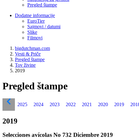
Pregled štampe
Dodatne informacije
EuroTier
Sajmovi / datumi
Slike
Filmovi
bigdutchman.com
Vesti & Priče
Pregled štampe
Tov živine
2019
Pregled štampe
2025
2024
2023
2022
2021
2020
2019
201
2019
Selecciones avícolas No 732 Diciembre 2019