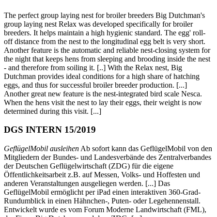
The perfect group laying nest for broiler breeders Big Dutchman's
group laying nest Relax was developed specifically for broiler
breeders. It helps maintain a high hygienic standard. The egg' roll-
off distance from the nest to the longitudinal egg belt is very short.
Another feature is the automatic and reliable nest-closing system for
the night that keeps hens from sleeping and brooding inside the nest
- and therefore from soiling it. [..] With the Relax nest, Big
Dutchman provides ideal conditions for a high share of hatching
eggs, and thus for successful broiler breeder production. [...]
Another great new feature is the nest-integrated bird scale Nesca.
When the hens visit the nest to lay their eggs, their weight is now
determined during this visit. [...]
DGS INTERN 15/2019
GeflügelMobil ausleihen
Ab sofort kann das GeflügelMobil von den
Mitgliedern der Bundes- und Landesverbände des Zentralverbandes
der Deutschen Geflügelwirtschaft (ZDG) für die eigene
Öffentlichkeitsarbeit z.B. auf Messen, Volks- und Hoffesten und
anderen Veranstaltungen ausgeliegen werden. [...] Das
GeflügelMobil ermöglicht per iPad einen interaktiven 360-Grad-
Rundumblick in einen Hähnchen-, Puten- oder Legehennenstall.
Entwickelt wurde es vom Forum Moderne Landwirtschaft (FML),