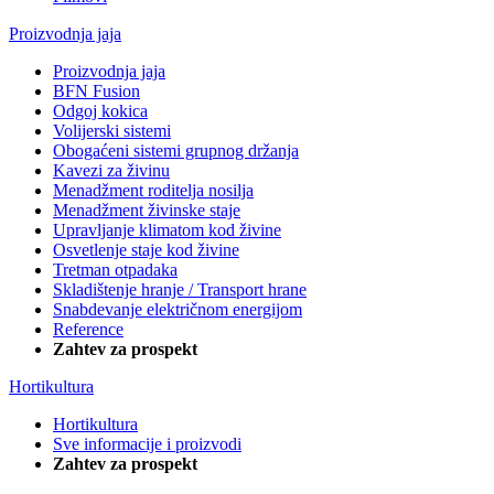
Proizvodnja jaja
Proizvodnja jaja
BFN Fusion
Odgoj kokica
Volijerski sistemi
Obogaćeni sistemi grupnog držanja
Kavezi za živinu
Menadžment roditelja nosilja
Menadžment živinske staje
Upravljanje klimatom kod živine
Osvetlenje staje kod živine
Tretman otpadaka
Skladištenje hranje / Transport hrane
Snabdevanje električnom energijom
Reference
Zahtev za prospekt
Hortikultura
Hortikultura
Sve informacije i proizvodi
Zahtev za prospekt