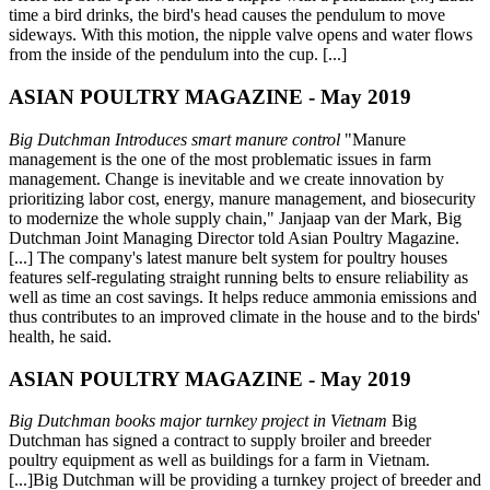
time a bird drinks, the bird's head causes the pendulum to move
sideways. With this motion, the nipple valve opens and water flows
from the inside of the pendulum into the cup. [...]
ASIAN POULTRY MAGAZINE - May 2019
Big Dutchman Introduces smart manure control
"Manure
management is the one of the most problematic issues in farm
management. Change is inevitable and we create innovation by
prioritizing labor cost, energy, manure management, and biosecurity
to modernize the whole supply chain," Janjaap van der Mark, Big
Dutchman Joint Managing Director told Asian Poultry Magazine.
[...] The company's latest manure belt system for poultry houses
features self-regulating straight running belts to ensure reliability as
well as time an cost savings. It helps reduce ammonia emissions and
thus contributes to an improved climate in the house and to the birds'
health, he said.
ASIAN POULTRY MAGAZINE - May 2019
Big Dutchman books major turnkey project in Vietnam
Big
Dutchman has signed a contract to supply broiler and breeder
poultry equipment as well as buildings for a farm in Vietnam.
[...]Big Dutchman will be providing a turnkey project of breeder and