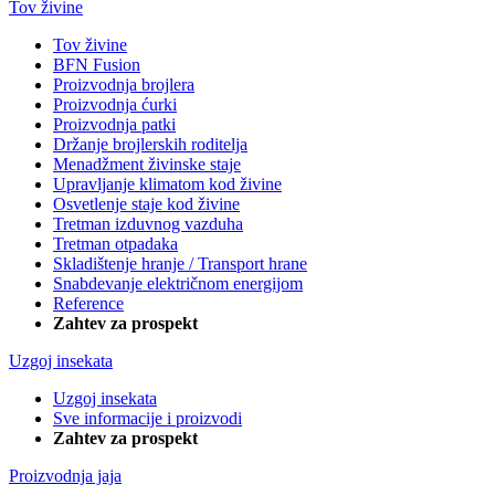
Tov živine
Tov živine
BFN Fusion
Proizvodnja brojlera
Proizvodnja ćurki
Proizvodnja patki
Držanje brojlerskih roditelja
Menadžment živinske staje
Upravljanje klimatom kod živine
Osvetlenje staje kod živine
Tretman izduvnog vazduha
Tretman otpadaka
Skladištenje hranje / Transport hrane
Snabdevanje električnom energijom
Reference
Zahtev za prospekt
Uzgoj insekata
Uzgoj insekata
Sve informacije i proizvodi
Zahtev za prospekt
Proizvodnja jaja