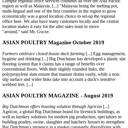
Lumpur regional office services countries all over the Asia Pacific
region as well as Malaysia. [...] "Malaysia being the melting pot,
multi-lingual and one of the first countries in the region to grow
economically was a good location choice to set-up the regional
office here. We also have many customers locally and the central
location makes it easy for the after sales team to move
"around," said Mr. Gocze.
ASIAN POULTRY Magazine October 2019
Farmers embrace closed-house duck farming
[...] Egg management,
hygiene and drinking [...] Big Dutchman has developed a plastic slat
flooring system that it claims has a range of benefits over
conventional floors. With their slightly rounded links, the
polypropylene slats ensure that manure drains easily, while a non-
slip surface and wider links take into account a duck's sensitive
webbed feet. [...]
ASIAN POULTRY MAGAZINE - August 2019
Big Dutchman offers housing solution through Agricon
[...]
Agricon, a global Big Dutchman brand for livestock buildings, as
well as turnkey solutions for modern pig production, specializes in
building poultry, swine, slaughter and hatchery houses to strengthen
Big Dutchman's presence in a market constantly diversifying with