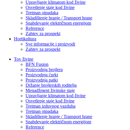
Upravljanje klimatom kod živine
Osvetlenje staje kod živine
Tretman otpadaka
Skladištenje hranje / Transport hrane
Snabdevanje električnom energijom
Reference
Zahtev za prospekt
Hortikultura
Sve informacije i proizvodi
Zahtev za prospekt
Tov živine
BFN Fusion
Proizvodnja brojlera
Proizvodnja ćurki
Proizvodnja patki
Držanje brojlerskih roditelja
Menadžment živinske staje
Upravljanje klimatom kod živine
Osvetlenje staje kod živine
Tretman izduvnog vazduha
Tretman otpadaka
Skladištenje hranje / Transport hrane
Snabdevanje električnom energijom
Reference