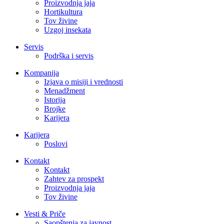
Proizvodnja jaja
Hortikultura
Tov živine
Uzgoj insekata
Servis
Podrška i servis
Kompanija
Izjava o misiji i vrednosti
Menadžment
Istorija
Brojke
Karijera
Karijera
Poslovi
Kontakt
Kontakt
Zahtev za prospekt
Proizvodnja jaja
Tov živine
Vesti & Priče
Saopštenja za javnost