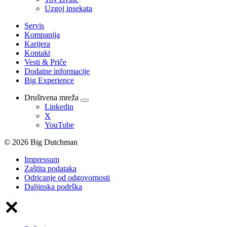
Uzgoj insekata
Servis
Kompanija
Karijera
Kontakt
Vesti & Priče
Dodatne informacije
Big Experience
Društvena mreža
Linkedin
X
YouTube
© 2026 Big Dutchman
Impressum
Zaštita podataka
Odricanje od odgovornosti
Daljinska podrška