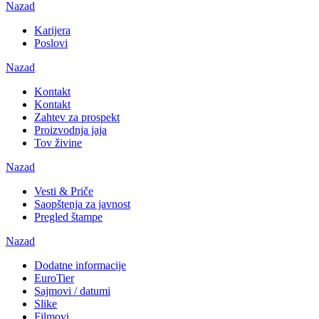
Nazad
Karijera
Poslovi
Nazad
Kontakt
Kontakt
Zahtev za prospekt
Proizvodnja jaja
Tov živine
Nazad
Vesti & Priče
Saopštenja za javnost
Pregled štampe
Nazad
Dodatne informacije
EuroTier
Sajmovi / datumi
Slike
Filmovi