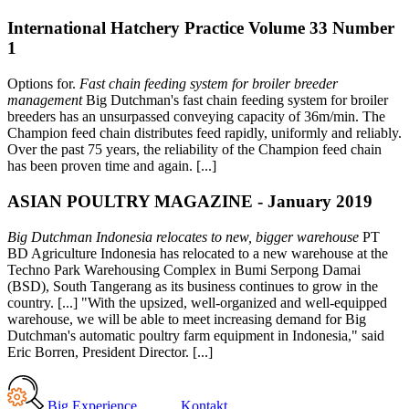
International Hatchery Practice Volume 33 Number
1
Options for.
Fast chain feeding system for broiler breeder
management
Big Dutchman's fast chain feeding system for broiler
breeders has an unsurpassed conveying capacity of 36m/min. The
Champion feed chain distributes feed rapidly, uniformly and reliably.
Over the past 75 years, the reliability of the Champion feed chain
has been proven time and again. [...]
ASIAN POULTRY MAGAZINE - January 2019
Big Dutchman Indonesia relocates to new, bigger warehouse
PT
BD Agriculture Indonesia has relocated to a new warehouse at the
Techno Park Warehousing Complex in Bumi Serpong Damai
(BSD), South Tangerang as its business continues to grow in the
country. [...] "With the upsized, well-organized and well-equipped
warehouse, we will be able to meet increasing demand for Big
Dutchman's automatic poultry farm equipment in Indonesia," said
Eric Borren, President Director. [...]
Big Experience
Kontakt