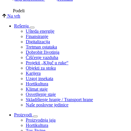
Podeli
Na vrh
Rešenja
Ušteda energije
Finansiranje
Digitalizacija
Tretman ostataka
Dobrobit životinja
Čišćenje vazduha
Projekti „Ključ u ruke“
Objekti za stoku
Karijera
Uzgoj insekata
Hortikultura
Klimat staje
Osvetljenje staje
Skladištenje hranje / Transport hrane
Naše poslovne jedinice
Proizvodi
Proizvodnja jaja
Hortikultura
Tov živine