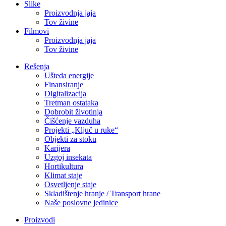
Slike
Proizvodnja jaja
Tov živine
Filmovi
Proizvodnja jaja
Tov živine
Rešenja
Ušteda energije
Finansiranje
Digitalizacija
Tretman ostataka
Dobrobit životinja
Čišćenje vazduha
Projekti „Ključ u ruke“
Objekti za stoku
Karijera
Uzgoj insekata
Hortikultura
Klimat staje
Osvetljenje staje
Skladištenje hranje / Transport hrane
Naše poslovne jedinice
Proizvodi