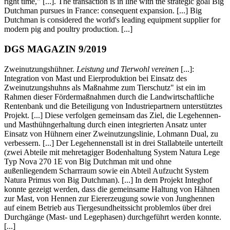
right time," [...]. The transaction is in line with the strategic goal Big
Dutchman pursues in France: consequent expansion. [...] Big
Dutchman is considered the world's leading equipment supplier for
modern pig and poultry production. [...]
DGS MAGAZIN 9/2019
Zweinutzungshühner.
Leistung und Tierwohl vereinen
[...]:
Integration von Mast und Eierproduktion bei Einsatz des
Zweinutzungshuhns als Maßnahme zum Tierschutz" ist ein im
Rahmen dieser Fördermaßnahmen durch die Landwirtschaftliche
Rentenbank und die Beteiligung von Industriepartnern unterstütztes
Projekt. [...] Diese verfolgen gemeinsam das Ziel, die Legehennen-
und Masthühngerhaltung durch einen integrierten Ansatz unter
Einsatz von Hühnern einer Zweinutzungslinie, Lohmann Dual, zu
verbessern. [...] Der Legehennenstall ist in drei Stallabteile unterteilt
(zwei Abteile mit mehretagiger Bodenhaltung System Natura Lege
Typ Nova 270 1E von Big Dutchman mit und ohne
außenliegendem Scharrraum sowie ein Abteil Aufzucht System
Natura Primus von Big Dutchman). [...] In dem Projekt Integhof
konnte gezeigt werden, dass die gemeinsame Haltung von Hähnen
zur Mast, von Hennen zur Eiererzeugung sowie von Junghennen
auf einem Betrieb aus Tiergesundheitssicht problemlos über drei
Durchgänge (Mast- und Legephasen) durchgeführt werden konnte.
[...]