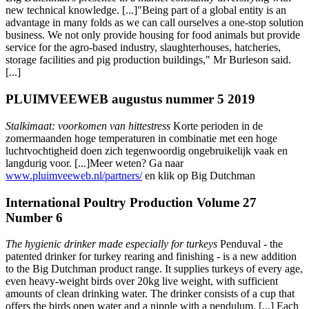
new technical knowledge. [...]"Being part of a global entity is an
advantage in many folds as we can call ourselves a one-stop solution
business. We not only provide housing for food animals but provide
service for the agro-based industry, slaughterhouses, hatcheries,
storage facilities and pig production buildings," Mr Burleson said.
[...]
PLUIMVEEWEB augustus nummer 5 2019
Stalkimaat: voorkomen van hittestress
Korte perioden in de
zomermaanden hoge temperaturen in combinatie met een hoge
luchtvochtigheid doen zich tegenwoordig ongebruikelijk vaak en
langdurig voor. [...]Meer weten? Ga naar
www.pluimveeweb.nl/partners/
en klik op Big Dutchman
International Poultry Production Volume 27
Number 6
The hygienic drinker made especially for turkeys
Penduval - the
patented drinker for turkey rearing and finishing - is a new addition
to the Big Dutchman product range. It supplies turkeys of every age,
even heavy-weight birds over 20kg live weight, with sufficient
amounts of clean drinking water. The drinker consists of a cup that
offers the birds open water and a nipple with a pendulum. [...] Each