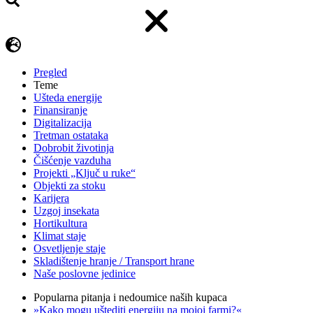
Pregled
Teme
Ušteda energije
Finansiranje
Digitalizacija
Tretman ostataka
Dobrobit životinja
Čišćenje vazduha
Projekti „Ključ u ruke“
Objekti za stoku
Karijera
Uzgoj insekata
Hortikultura
Klimat staje
Osvetljenje staje
Skladištenje hranje / Transport hrane
Naše poslovne jedinice
Popularna pitanja i nedoumice naših kupaca
»Kako mogu uštediti energiju na mojoj farmi?«