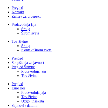
Pregled
Kontakt
Zahtev za prospekt
Proizvodnja jaja
Srbija
Širom sveta
Tov živine
Srbija
Kontakt širom sveta
Pregled
Saopštenja za javnost
Pregled štampe
Proizvodnja jaja
Tov živine
Pregled
EuroTier
Proizvodnja jaja
Tov živine
Uzgoj insekata
Sajmovi / datumi