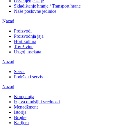
Osvetljenje staje
Skladištenje hranje / Transport hrane
Naše poslovne jedinice
Nazad
Proizvodi
Proizvodnja jaja
Hortikultura
Tov živine
Uzgoj insekata
Nazad
Servis
Podrška i servis
Nazad
Kompanija
Izjava o misiji i vrednosti
Menadžment
Istorija
Brojke
Karijera