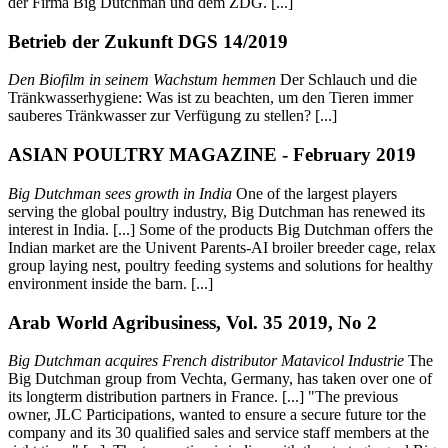
der Firma Big Dutchman und dem ZDG. [...]
Betrieb der Zukunft DGS 14/2019
Den Biofilm in seinem Wachstum hemmen
Der Schlauch und die
Tränkwasserhygiene: Was ist zu beachten, um den Tieren immer
sauberes Tränkwasser zur Verfügung zu stellen? [...]
ASIAN POULTRY MAGAZINE - February 2019
Big Dutchman sees growth in India
One of the largest players
serving the global poultry industry, Big Dutchman has renewed its
interest in India. [...] Some of the products Big Dutchman offers the
Indian market are the Univent Parents-AI broiler breeder cage, relax
group laying nest, poultry feeding systems and solutions for healthy
environment inside the barn. [...]
Arab World Agribusiness, Vol. 35 2019, No 2
Big Dutchman acquires French distributor Matavicol Industrie
The
Big Dutchman group from Vechta, Germany, has taken over one of
its longterm distribution partners in France. [...] "The previous
owner, JLC Participations, wanted to ensure a secure future tor the
company and its 30 qualified sales and service staff members at the