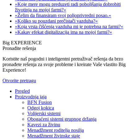
»Koje mere mogu preduzeti radi poboljšanja dobrobiti
životinja na mojoj farmi?«
»Želim da finansiram svoj poljoprivredni posao.«
»Koliko su pouzdani prečistači vazduha?«
»Koja vrsta čišćenja vazduha mi je potrebna na farmi?«
»Kakav efekat digitalizacija ima na mojoj farmi?«
Big EXPERIENCE
Pronađite rešenja
Koristite naš pogodni i inteligentni pretraživač rešenja da brzo
pronađete rešenja za svoje probleme i kreirate Vaše vlastito Big
Experience!
Otvorite pretragu
Pregled
Proizvodnja jaja
BFN Fusion
Odgoj kokica
Volijerski sistemi
Obogaćeni sistemi grupnog držanja
Kavezi za živinu
Menadžment roditelja nosilja
Menadžment živinske staje