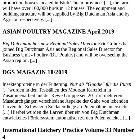
production houses located in Binh Thuan province. [...], the farm
will have over 100,000 birds in 12 houses. The equipment and
building structure will be supplied by Big Dutchman Asia and by
Agricon respectively. [...]
ASIAN POULTRY MAGAZINE April 2019
Big Dutchman has new Regional Sales Director
Eric Gohres has
joined Big Dutchman Asia as the Regional Sales Director for
Business Unit - Poultry (BU Poultry) and will be overseeing the
Asian region. [...]
DGS MAGAZIN 18/2019
Insektenproteine in der Fütterung.
Nur als "Goodie" für die Puten
[...]wurden in den Testställen des Moorgut Kartzfehn in
Zusammenarbeit mit der Rewe Gruppe seit 2017 in mehreren
Mastdurchgängen verschiedene Aspekte der Gabe von lebenden
Larven der Schwarzen Soldatenfliege an Putenhähne untersucht.
[...] Hierbei wurden die Larven über ein von Big Dutchman
entwickeltes Fördersystem automatisch zu den Puten geleitet. [...]
International Hatchery Practice Volume 33 Number
4