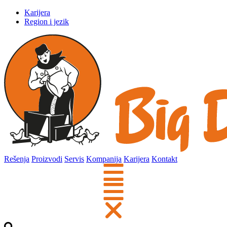
Karijera
Region i jezik
Rešenja
Proizvodi
Servis
Kompanija
Karijera
Kontakt