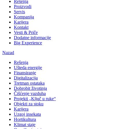
Rešenja
Proizvodi
Servis
Kompanija
Karijera
Kontakt
Vesti & Priče
Dodatne informacije
Big Experience
Nazad
Rešenja
Ušteda energije
Finansiranje
Digitalizacija
Tretman ostataka
Dobrobit životinja
Čišćenje vazduha
Projekti „Ključ u ruke“
Objekti za stoku
Karijera
Uzgoj insekata
Hortikultura
Klimat staje