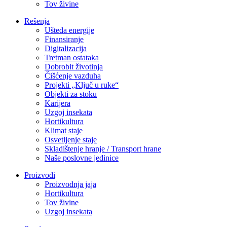
Tov živine
Rešenja
Ušteda energije
Finansiranje
Digitalizacija
Tretman ostataka
Dobrobit životinja
Čišćenje vazduha
Projekti „Ključ u ruke“
Objekti za stoku
Karijera
Uzgoj insekata
Hortikultura
Klimat staje
Osvetljenje staje
Skladištenje hranje / Transport hrane
Naše poslovne jedinice
Proizvodi
Proizvodnja jaja
Hortikultura
Tov živine
Uzgoj insekata