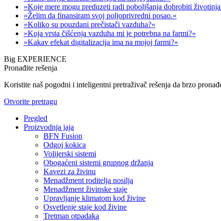
»Koje mere mogu preduzeti radi poboljšanja dobrobiti životinj
»Želim da finansiram svoj poljoprivredni posao.«
»Koliko su pouzdani prečistači vazduha?«
»Koja vrsta čišćenja vazduha mi je potrebna na farmi?«
»Kakav efekat digitalizacija ima na mojoj farmi?«
Big EXPERIENCE
Pronađite rešenja
Koristite naš pogodni i inteligentni pretraživač rešenja da brzo pronađ
Otvorite pretragu
Pregled
Proizvodnja jaja
BFN Fusion
Odgoj kokica
Volijerski sistemi
Obogaćeni sistemi grupnog držanja
Kavezi za živinu
Menadžment roditelja nosilja
Menadžment živinske staje
Upravljanje klimatom kod živine
Osvetlenje staje kod živine
Tretman otpadaka