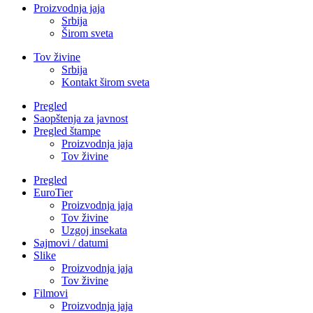
Proizvodnja jaja
Srbija
Širom sveta
Tov živine
Srbija
Kontakt širom sveta
Pregled
Saopštenja za javnost
Pregled štampe
Proizvodnja jaja
Tov živine
Pregled
EuroTier
Proizvodnja jaja
Tov živine
Uzgoj insekata
Sajmovi / datumi
Slike
Proizvodnja jaja
Tov živine
Filmovi
Proizvodnja jaja