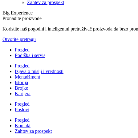
Zahtev za prospekt
Big Experience
Pronađite proizvode
Koristite naš pogodni i inteligentni pretraživač proizvoda da brzo pro
Otvorite pretragu
Pregled
Podrška i servis
Pregled
Izjava o misiji i vrednosti
Menadžment
Istorija
Brojke
Karijera
Pregled
Poslovi
Pregled
Kontakt
Zahtev za prospekt