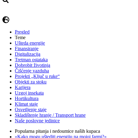
Pregled
Teme
Ušteda energije
Finansiranje
Digitalizacija
Tretman ostataka
Dobrobit životinja
Čišćenje vazduha
Projekti „Ključ u ruke“
Objekti za stoku
Karijera
Uzgoj insekata
Hortikultura
Klimat staje
Osvetljenje staje
Skladištenje hranje / Transport hrane
Naše poslovne jedinice
Popularna pitanja i nedoumice naših kupaca
»Kako mogu uštediti energiju na mojoj farmi?«