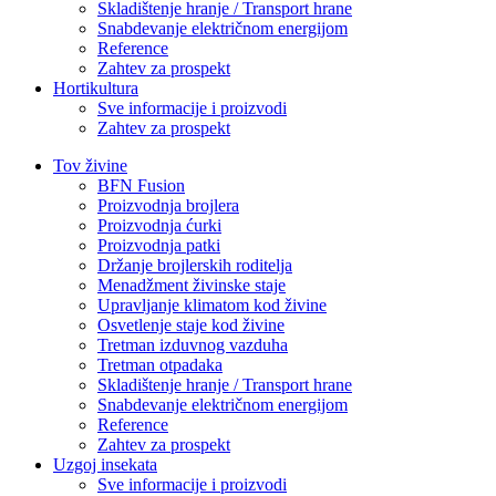
Skladištenje hranje / Transport hrane
Snabdevanje električnom energijom
Reference
Zahtev za prospekt
Hortikultura
Sve informacije i proizvodi
Zahtev za prospekt
Tov živine
BFN Fusion
Proizvodnja brojlera
Proizvodnja ćurki
Proizvodnja patki
Držanje brojlerskih roditelja
Menadžment živinske staje
Upravljanje klimatom kod živine
Osvetlenje staje kod živine
Tretman izduvnog vazduha
Tretman otpadaka
Skladištenje hranje / Transport hrane
Snabdevanje električnom energijom
Reference
Zahtev za prospekt
Uzgoj insekata
Sve informacije i proizvodi