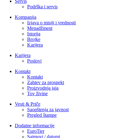
Servis
Podrška i servis
Kompanija
Izjava o misiji i vrednosti
Menadžment
Istorija
Brojke
Karijera
Karijera
Poslovi
Kontakt
Kontakt
Zahtev za prospekt
Proizvodnja jaja
Tov živine
Vesti & Priče
Saopštenja za javnost
Pregled štampe
Dodatne informacije
EuroTier
Sajmovi / datumi