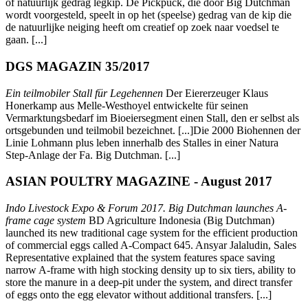
of natuurlijk gedrag legkip. De Pickpuck, die door Big Dutchman
wordt voorgesteld, speelt in op het (speelse) gedrag van de kip die
de natuurlijke neiging heeft om creatief op zoek naar voedsel te
gaan. [...]
DGS MAGAZIN 35/2017
Ein teilmobiler Stall für Legehennen
Der Eiererzeuger Klaus
Honerkamp aus Melle-Westhoyel entwickelte für seinen
Vermarktungsbedarf im Bioeiersegment einen Stall, den er selbst als
ortsgebunden und teilmobil bezeichnet. [...]Die 2000 Biohennen der
Linie Lohmann plus leben innerhalb des Stalles in einer Natura
Step-Anlage der Fa. Big Dutchman. [...]
ASIAN POULTRY MAGAZINE - August 2017
Indo Livestock Expo & Forum 2017. Big Dutchman launches A-
frame cage system
BD Agriculture Indonesia (Big Dutchman)
launched its new traditional cage system for the efficient production
of commercial eggs called A-Compact 645. Ansyar Jalaludin, Sales
Representative explained that the system features space saving
narrow A-frame with high stocking density up to six tiers, ability to
store the manure in a deep-pit under the system, and direct transfer
of eggs onto the egg elevator without additional transfers. [...]