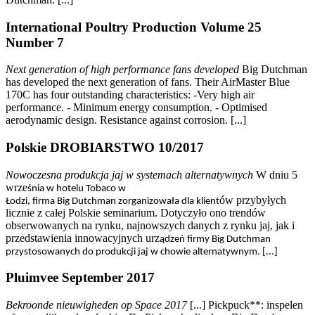
International Poultry Production Volume 25
Number 7
Next generation of high performance fans developed
Big Dutchman
has developed the next generation of fans. Their AirMaster Blue
170C has four outstanding characteristics: -Very high air
performance. - Minimum energy consumption. - Optimised
aerodynamic design. Resistance against corrosion. [...]
Polskie DROBIARSTWO 10/2017
Nowoczesna produkcja jaj w systemach alternatywnych
W dniu 5
wrze
śnia w hotelu Tobaco w
ów przybyłych
Łodzi, firma Big Dutchman zorganizowa
ła dla klient
licznie z całej Polskie seminarium. Dotyczyło ono trendów
obserwowanych na rynku, najnowszych danych z rynku jaj, jak i
przedstawienia innowacyjnych urz
ądze
ń firmy Big Dutchman
przystosowanych do produkcji jaj w chowie alternatywnym. [...]
Pluimvee September 2017
Bekroonde nieuwigheden op Space 2017
[...] Pickpuck**: inspelen