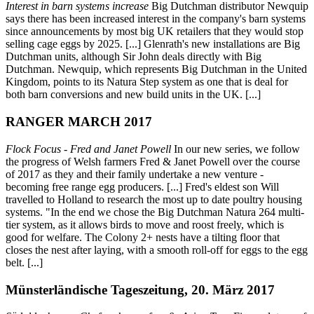
Interest in barn systems increase
Big Dutchman distributor Newquip
says there has been increased interest in the company's barn systems
since announcements by most big UK retailers that they would stop
selling cage eggs by 2025. [...] Glenrath's new installations are Big
Dutchman units, although Sir John deals directly with Big
Dutchman. Newquip, which represents Big Dutchman in the United
Kingdom, points to its Natura Step system as one that is deal for
both barn conversions and new build units in the UK. [...]
RANGER MARCH 2017
Flock Focus - Fred and Janet Powell
In our new series, we follow
the progress of Welsh farmers Fred & Janet Powell over the course
of 2017 as they and their family undertake a new venture -
becoming free range egg producers. [...] Fred's eldest son Will
travelled to Holland to research the most up to date poultry housing
systems. "In the end we chose the Big Dutchman Natura 264 multi-
tier system, as it allows birds to move and roost freely, which is
good for welfare. The Colony 2+ nests have a tilting floor that
closes the nest after laying, with a smooth roll-off for eggs to the egg
belt. [...]
Münsterländische Tageszeitung, 20. März 2017