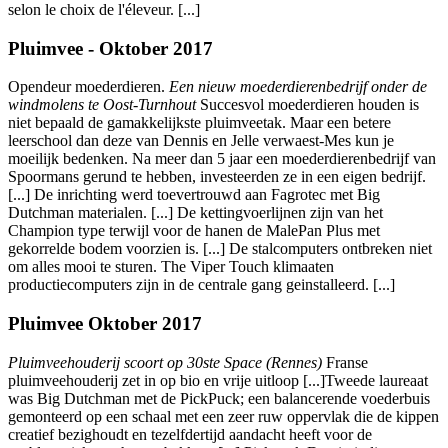
selon le choix de l'éleveur. [...]
Pluimvee - Oktober 2017
Opendeur moederdieren.
Een nieuw moederdierenbedrijf onder de
windmolens te Oost-Turnhout
Succesvol moederdieren houden is
niet bepaald de gamakkelijkste pluimveetak. Maar een betere
leerschool dan deze van Dennis en Jelle verwaest-Mes kun je
moeilijk bedenken. Na meer dan 5 jaar een moederdierenbedrijf van
Spoormans gerund te hebben, investeerden ze in een eigen bedrijf.
[...] De inrichting werd toevertrouwd aan Fagrotec met Big
Dutchman materialen. [...] De kettingvoerlijnen zijn van het
Champion type terwijl voor de hanen de MalePan Plus met
gekorrelde bodem voorzien is. [...] De stalcomputers ontbreken niet
om alles mooi te sturen. The Viper Touch klimaaten
productiecomputers zijn in de centrale gang geinstalleerd. [...]
Pluimvee Oktober 2017
Pluimveehouderij scoort op 30ste Space (Rennes)
Franse
pluimveehouderij zet in op bio en vrije uitloop [...]Tweede laureaat
was Big Dutchman met de PickPuck; een balancerende voederbuis
gemonteerd op een schaal met een zeer ruw oppervlak die de kippen
creatief bezighoudt en tezelfdertijd aandacht heeft voor de