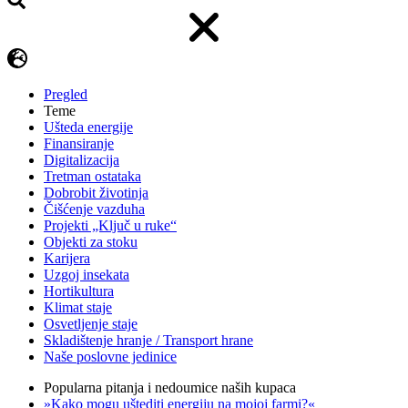
Pregled
Teme
Ušteda energije
Finansiranje
Digitalizacija
Tretman ostataka
Dobrobit životinja
Čišćenje vazduha
Projekti „Ključ u ruke“
Objekti za stoku
Karijera
Uzgoj insekata
Hortikultura
Klimat staje
Osvetljenje staje
Skladištenje hranje / Transport hrane
Naše poslovne jedinice
Popularna pitanja i nedoumice naših kupaca
»Kako mogu uštediti energiju na mojoj farmi?«