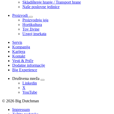
Skladištenje hranje / Transport hrane
Naše poslovne jedinice
Proizvodi
Proizvodnja jaja
Hortikultura
Tov živine
Uzgoj insekata
Servis
Kompanija
Karijera
Kontakt
Vesti & Priče
Dodatne informacije
Big Experience
Društvena mreža
Linkedin
X
YouTube
© 2026 Big Dutchman
Impressum