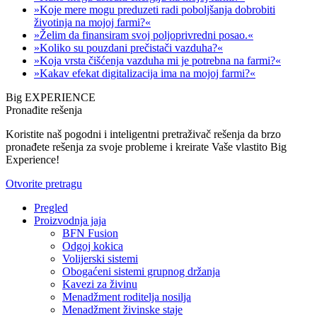
»Koje mere mogu preduzeti radi poboljšanja dobrobiti
životinja na mojoj farmi?«
»Želim da finansiram svoj poljoprivredni posao.«
»Koliko su pouzdani prečistači vazduha?«
»Koja vrsta čišćenja vazduha mi je potrebna na farmi?«
»Kakav efekat digitalizacija ima na mojoj farmi?«
Big EXPERIENCE
Pronađite rešenja
Koristite naš pogodni i inteligentni pretraživač rešenja da brzo
pronađete rešenja za svoje probleme i kreirate Vaše vlastito Big
Experience!
Otvorite pretragu
Pregled
Proizvodnja jaja
BFN Fusion
Odgoj kokica
Volijerski sistemi
Obogaćeni sistemi grupnog držanja
Kavezi za živinu
Menadžment roditelja nosilja
Menadžment živinske staje