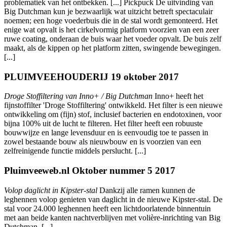
problematiek van het ontbekken. [...] Pickpuck De uitvinding van
Big Dutchman kun je bezwaarlijk wat uitzicht betreft spectaculair
noemen; een hoge voederbuis die in de stal wordt gemonteerd. Het
enige wat opvalt is het cirkelvormig platform voorzien van een zeer
ruwe coating, onderaan de buis waar het voeder opvalt. De buis zelf
maakt, als de kippen op het platform zitten, swingende bewegingen.
[...]
PLUIMVEEHOUDERIJ 19 oktober 2017
Droge Stoffiltering van Inno+ / Big Dutchman
Inno+ heeft het
fijnstoffilter 'Droge Stoffiltering' ontwikkeld. Het filter is een nieuwe
ontwikkeling om (fijn) stof, inclusief bacterien en endotoxinen, voor
bijna 100% uit de lucht te filteren. Het filter heeft een robuuste
bouwwijze en lange levensduur en is eenvoudig toe te passen in
zowel bestaande bouw als nieuwbouw en is voorzien van een
zelfreinigende functie middels perslucht. [...]
Pluimveeweb.nl Oktober nummer 5 2017
Volop daglicht in Kipster-stal
Dankzij alle ramen kunnen de
leghennen volop genieten van daglicht in de nieuwe Kipster-stal. De
stal voor 24.000 leghennen heeft een lichtdoorlatende binnentuin
met aan beide kanten nachtverblijven met volière-inrichting van Big
Dutchman. [...]