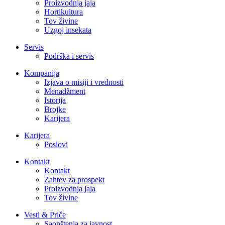
Proizvodnja jaja
Hortikultura
Tov živine
Uzgoj insekata
Servis
Podrška i servis
Kompanija
Izjava o misiji i vrednosti
Menadžment
Istorija
Brojke
Karijera
Karijera
Poslovi
Kontakt
Kontakt
Zahtev za prospekt
Proizvodnja jaja
Tov živine
Vesti & Priče
Saopštenja za javnost