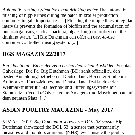
Automatic rinsing system for clean drinking water
The automatic
flushing of nipple lines during the batch in broiler production
continues to gain importance. [...] Flushing the nipple lines at regular
intervals prevents the formation of biofilm and the accumulation of
micro-organisms, such as bacteria, algae, fungi or protozoa in the
drinking water. [...] Big Dutchman can offer an easy-to-use,
computer-controlled rinsing system. [...]
DGS MAGAZIN 22/2017
Big Dutchman. Einer der zehn besten deutschen Ausbilder
. Vechta-
Calveslage. Die Fa. Big Dutchman (BD) zählt offiziell zu den
besten Ausbildungsbetrieben in Deutschland. Bei einer Studie im
Auftrag von Focus-Money und Deutschland Test landete der
Weltmarktführer für Stalltechnik und Fütterungssysteme mit
Stammsitz in Vechta-Calveslage im Anlagen- und Maschinenbau auf
dem neunten Platz. [...]
ASIAN POULTRY MAGAZINE - May 2017
VIV Asia 2017.
Big Dutchman showcases DOL 53 sensor
Big
Dutchman showcased the DOL 53, a sensor that permanently
measures and monitors ammonia (NH3) levels inside the poultry