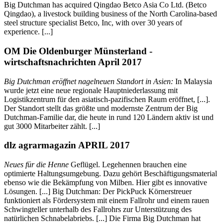
Big Dutchman has acquired Qingdao Betco Asia Co Ltd. (Betco
Qingdao), a livestock building business of the North Carolina-based
steel structure specialist Betco, Inc, with over 30 years of
experience. [...]
OM Die Oldenburger Münsterland -
wirtschaftsnachrichten April 2017
Big Dutchman eröffnet nagelneuen Standort in Asien:
In Malaysia
wurde jetzt eine neue regionale Hauptniederlassung mit
Logistikzentrum für den asiatisch-pazifischen Raum eröffnet, [...].
Der Standort stellt das größte und modernste Zentrum der Big
Dutchman-Familie dar, die heute in rund 120 Ländern aktiv ist und
gut 3000 Mitarbeiter zählt. [...]
dlz agrarmagazin APRIL 2017
Neues für die Henne
Geflügel. Legehennen brauchen eine
optimierte Haltungsumgebung. Dazu gehört Beschäftigungsmaterial
ebenso wie die Bekämpfung von Milben. Hier gibt es innovative
Lösungen. [...] Big Dutchman: Der PickPuck Körnerstreuer
funktioniert als Fördersystem mit einem Fallrohr und einem rauen
Schwingteller unterhalb des Fallrohrs zur Unterstützung des
natürlichen Schnabelabriebs. [...] Die Firma Big Dutchman hat