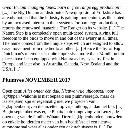
Great Britain changing lanes: barn or free-range egg production?
[...] The Big Dutchman distributor Newquip Ltd. of Yorkshire has
already noticed that the industry is gaining momentum, as illustrated
by an increased interest in their systems for barn egg production,
reports the renowned magazine The Ranger on its website. [...] The
Natura Step is a completely open multi-tiered system, giving full
freedom to the birds to move in and out of the aviary at all times.
The name comes from the unique steps which are sesigned to allow
easy movement from one tier to another. [...] Hence the list of Big
Dutchman's references is quite impressive: more than 74 million bird
places have been equipped with Natura aviary systems, first in
Europe and later also in Australia, Canada, New Zealand and the
USA. [...]
Pluimvee NOVEMBER 2017
Open deur.
Alles onder één dak. Nieuwe vrije uitloopstal voor
legkippen
Wallonie is niet bepaald een pluimveeregio, maar de
laatste jaren zijn er regelmatig nieuwe projecten van
legkippenbedrijven die inzetten op vrije uitloop, al dan net bio. [...]
Begin september was er, te Pipaix in de omgeving van Leuze, de
open dag van de familie Wibaut. Deze legkippenhouders bouwden
op enkele honderden meter van hun bedrijfszetel een nieuwe
autonome stal waar alles onder één dak gehuisvest is. [...] De