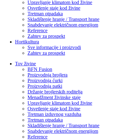
Upravljanje klimatom kod živine
Osvetlenje staje kod živine
Tretman otpadaka
Skladištenje hranje / Transport hrane
Snabdevanje električnom energijom
Reference
Zahtev za prospekt
Hortikultura
Sve informacije i proizvodi
Zahtev za prospekt
Tov živine
BFN Fusion
Proizvodnja brojlera
Proizvodnja ćurki
Proizvodnja patki
Držanje brojlerskih roditelja
Menadžment živinske staje
Upravljanje klimatom kod živine
Osvetlenje staje kod živine
Tretman izduvnog vazduha
Tretman otpadaka
Skladištenje hranje / Transport hrane
Snabdevanje električnom energijom
Reference