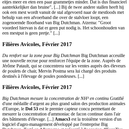
eitjes meer en eten een paar grammetjes minder. Dat is dus financieel
aantrekkelijker dan bruine", [...] Bij de twee andere stallen heeft hij
ook een mest wordt vanuit de stal afgevoerd naar de mestloods met
behulp van een afvoerband die over de stalvloer loopt, een
zogenoemde floorband van Big Dutchman. Atzema: "Groot
voordeel hiervan is dat er geen put nodig is. Het schoonhouden van
een mestput is geen pretje." [...]
Filières Avicoles, Février 2017
Du renfort sur la zone pour Big Dutchman
Big Dutchman acceuille
une nouvelle recrue pour renforcer l'équipe de la zone. Auprès de
Jérôme Patault, qui se concentrera sur les ventes auprès des éleveurs
de poulets de chair, Mervin Postma sera lui chargé des produits
destinés à l'élevage de poules pondeuses. [...]
Filières Avicoles, Février 2017
Big Dutchman mesure la concentration de NH³ en continu
Gratifié
d'une médaille d'argent au plus grand salon des production animales
d'Europe, le
Dol 53
est le premier capteur concu permettant de
mesurer la concentration d'ammoniac de facon continue dans l'air
des bâtiments d'élevage. [...]
Amacs3
est la troisième version d'un
logiciel d'agro-management développé par l'entreprise Big