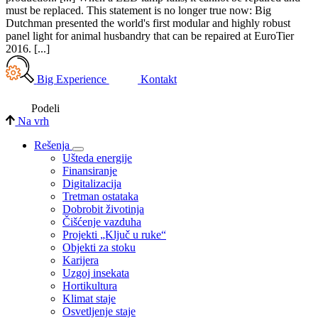
must be replaced. This statement is no longer true now: Big
Dutchman presented the world's first modular and highly robust
panel light for animal husbandry that can be repaired at EuroTier
2016. [...]
Big Experience
Kontakt
Podeli
Na vrh
Rešenja
Ušteda energije
Finansiranje
Digitalizacija
Tretman ostataka
Dobrobit životinja
Čišćenje vazduha
Projekti „Ključ u ruke“
Objekti za stoku
Karijera
Uzgoj insekata
Hortikultura
Klimat staje
Osvetljenje staje