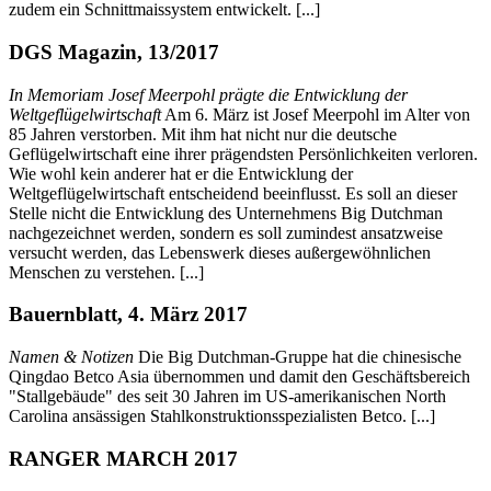
zudem ein Schnittmaissystem entwickelt. [...]
DGS Magazin, 13/2017
In Memoriam Josef Meerpohl prägte die Entwicklung der
Weltgeflügelwirtschaft
Am 6. März ist Josef Meerpohl im Alter von
85 Jahren verstorben. Mit ihm hat nicht nur die deutsche
Geflügelwirtschaft eine ihrer prägendsten Persönlichkeiten verloren.
Wie wohl kein anderer hat er die Entwicklung der
Weltgeflügelwirtschaft entscheidend beeinflusst. Es soll an dieser
Stelle nicht die Entwicklung des Unternehmens Big Dutchman
nachgezeichnet werden, sondern es soll zumindest ansatzweise
versucht werden, das Lebenswerk dieses außergewöhnlichen
Menschen zu verstehen. [...]
Bauernblatt, 4. März 2017
Namen & Notizen
Die Big Dutchman-Gruppe hat die chinesische
Qingdao Betco Asia übernommen und damit den Geschäftsbereich
"Stallgebäude" des seit 30 Jahren im US-amerikanischen North
Carolina ansässigen Stahlkonstruktionsspezialisten Betco. [...]
RANGER MARCH 2017