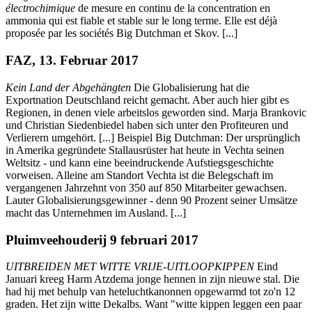
électrochimique
de mesure en continu de la concentration en
ammonia qui est fiable et stable sur le long terme. Elle est déjà
proposée par les sociétés Big Dutchman et Skov. [...]
FAZ, 13. Februar 2017
Kein Land der Abgehängten
Die Globalisierung hat die
Exportnation Deutschland reicht gemacht. Aber auch hier gibt es
Regionen, in denen viele arbeitslos geworden sind. Marja Brankovic
und Christian Siedenbiedel haben sich unter den Profiteuren und
Verlierern umgehört. [...] Beispiel Big Dutchman: Der ursprünglich
in Amerika gegründete Stallausrüster hat heute in Vechta seinen
Weltsitz - und kann eine beeindruckende Aufstiegsgeschichte
vorweisen. Alleine am Standort Vechta ist die Belegschaft im
vergangenen Jahrzehnt von 350 auf 850 Mitarbeiter gewachsen.
Lauter Globalisierungsgewinner - denn 90 Prozent seiner Umsätze
macht das Unternehmen im Ausland. [...]
Pluimveehouderij 9 februari 2017
UITBREIDEN MET WITTE VRIJE-UITLOOPKIPPEN
Eind
Januari kreeg Harm Atzdema jonge hennen in zijn nieuwe stal. Die
had hij met behulp van heteluchtkanonnen opgewarmd tot zo'n 12
graden. Het zijn witte Dekalbs. Want "witte kippen leggen een paar