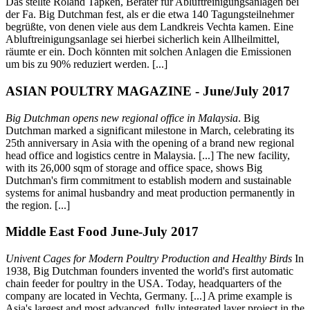
Das stellte Roland Tapken, Berater für Abluftreinigungsanlagen bei
der Fa. Big Dutchman fest, als er die etwa 140 Tagungsteilnehmer
begrüßte, von denen viele aus dem Landkreis Vechta kamen. Eine
Abluftreinigungsanlage sei hierbei sicherlich kein Allheilmittel,
räumte er ein. Doch könnten mit solchen Anlagen die Emissionen
um bis zu 90% reduziert werden. [...]
ASIAN POULTRY MAGAZINE - June/July 2017
Big Dutchman opens new regional office in Malaysia
. Big
Dutchman marked a significant milestone in March, celebrating its
25th anniversary in Asia with the opening of a brand new regional
head office and logistics centre in Malaysia. [...] The new facility,
with its 26,000 sqm of storage and office space, shows Big
Dutchman's firm commitment to establish modern and sustainable
systems for animal husbandry and meat production permanently in
the region. [...]
Middle East Food June-July 2017
Univent Cages for Modern Poultry Production and Healthy Birds
In
1938, Big Dutchman founders invented the world's first automatic
chain feeder for poultry in the USA. Today, headquarters of the
company are located in Vechta, Germany. [...] A prime example is
Asia's largest and most advanced, fully integrated layer project in the