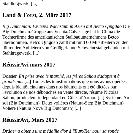
Stahltragwerk. [...]
Land & Forst, 2. März 2017
Big Dutchman: Weiteres Wachstum in Asien mit Betco Qingdao
Die
Big Dutchman-Gruppe aus Vechta-Calveslage hat in China die
Tochterfirma des amerikanischen Stallbauunternehmens Betco
übernommen. Betco Qingdao zählt mit rund 60 Mitarbeitern zu den
führenden Anbietern von Geflügel- und Schweinestallgebäuden mit
Stahltragewerk. [...]
RéussirAvi mars 2017
Dossier.
En prise avec le marché, les frères Saliou s'adaptent à
grands pas
[...] Toutes les transformations que nous avons opérées
depuis bientôt cinq ans dans nos bâtiments ont été dictées par
l'évolution de nos débouchés en vente directe, résume Nicolas
Saliou, producteur indépendant en Côtes-d'Armor. [...] Système. Au
sol (Big Dutchman). Deux volières (Natura-Step Big Dutchman)
Volière (Natura Nova-Big Dutchman) [...]
RéussirAvi, Mars 2017
Dräger a obtenu une médaille d'or à l'EuroTier pour sa sonde