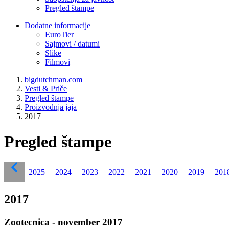
Pregled štampe
Dodatne informacije
EuroTier
Sajmovi / datumi
Slike
Filmovi
bigdutchman.com
Vesti & Priče
Pregled štampe
Proizvodnja jaja
2017
Pregled štampe
2025
2024
2023
2022
2021
2020
2019
201
2017
Zootecnica - november 2017