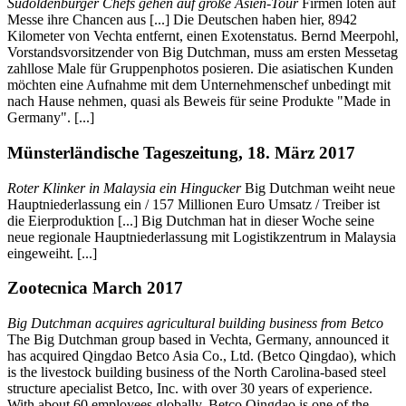
Südoldenburger Chefs gehen auf große Asien-Tour
Firmen loten auf
Messe ihre Chancen aus [...] Die Deutschen haben hier, 8942
Kilometer von Vechta entfernt, einen Exotenstatus. Bernd Meerpohl,
Vorstandsvorsitzender von Big Dutchman, muss am ersten Messetag
zahllose Male für Gruppenphotos posieren. Die asiatischen Kunden
möchten eine Aufnahme mit dem Unternehmenschef unbedingt mit
nach Hause nehmen, quasi als Beweis für seine Produkte "Made in
Germany". [...]
Münsterländische Tageszeitung, 18. März 2017
Roter Klinker in Malaysia ein Hingucker
Big Dutchman weiht neue
Hauptniederlassung ein / 157 Millionen Euro Umsatz / Treiber ist
die Eierproduktion [...] Big Dutchman hat in dieser Woche seine
neue regionale Hauptniederlassung mit Logistikzentrum in Malaysia
eingeweiht. [...]
Zootecnica March 2017
Big Dutchman acquires agricultural building business from Betco
The Big Dutchman group based in Vechta, Germany, announced it
has acquired Qingdao Betco Asia Co., Ltd. (Betco Qingdao), which
is the livestock building business of the North Carolina-based steel
structure apecialist Betco, Inc. with over 30 years of experience.
With about 60 employees globally, Betco Qingdao is one of the