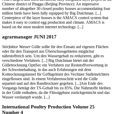
Chinese district of Pinggu (Beijing Province): An impressive
number of altogether 30 closed poultry houses accommodating four
million birds have been fully equipped by Big Dutchman. [...]
Centerpiece of the layer houses is the AMACS control system that
makes it easy to control egg production and climate. AMACS is
based on the most modern internet technology. [...]
agrarmanager JUNI 2017
Störfaktor Wasser
Gülle sollte für den Einsatz auf eigenen Flächen
oder für den Transport aus Überschussgebieten möglichst
nährstoffreich sein. Um den Wassergehalt zu reduzieren, gibt es
verschiedene Verfahren. [...] Big Dutchman bietet mit der
Gülletrocknung OptiSec ein Verfahren zur Reststoffverwertung in
der Schweinehaltung, in das auch Erfahrungen mit dem
Kottrocknungstunnel für Geflügelmist des Vechtaer Stalleinrichters
eingeflossen sind. In einem Verfahrensschritt wird die Gülle
separiert und auf den Bandtrockner gegeben. [...]Am Ende des
Vorgangs beträgt der TS-Gehalt bis zu 85%. Die Nährstoffe bleiben
in der Gülle enthalten, da die Flüssigphase zurückgemischt und das
Wasser verdampft wurde. [...]
International Poultry Production Volume 25
Number 4