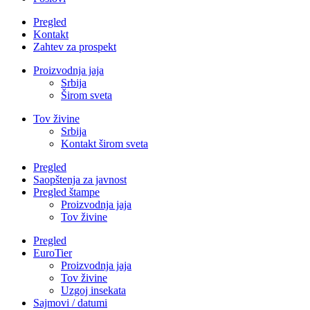
Pregled
Kontakt
Zahtev za prospekt
Proizvodnja jaja
Srbija
Širom sveta
Tov živine
Srbija
Kontakt širom sveta
Pregled
Saopštenja za javnost
Pregled štampe
Proizvodnja jaja
Tov živine
Pregled
EuroTier
Proizvodnja jaja
Tov živine
Uzgoj insekata
Sajmovi / datumi