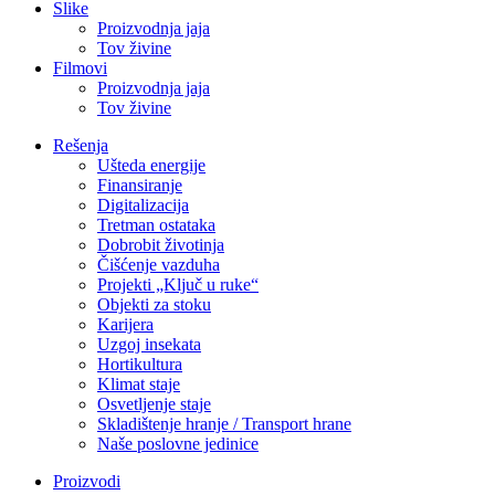
Slike
Proizvodnja jaja
Tov živine
Filmovi
Proizvodnja jaja
Tov živine
Rešenja
Ušteda energije
Finansiranje
Digitalizacija
Tretman ostataka
Dobrobit životinja
Čišćenje vazduha
Projekti „Ključ u ruke“
Objekti za stoku
Karijera
Uzgoj insekata
Hortikultura
Klimat staje
Osvetljenje staje
Skladištenje hranje / Transport hrane
Naše poslovne jedinice
Proizvodi