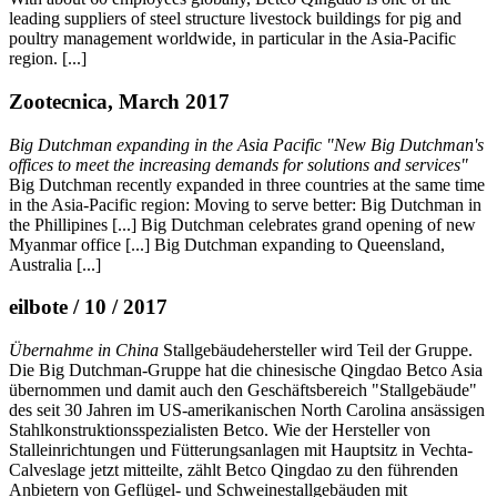
leading suppliers of steel structure livestock buildings for pig and
poultry management worldwide, in particular in the Asia-Pacific
region. [...]
Zootecnica, March 2017
Big Dutchman expanding in the Asia Pacific "New Big Dutchman's
offices to meet the increasing demands for solutions and services"
Big Dutchman recently expanded in three countries at the same time
in the Asia-Pacific region: Moving to serve better: Big Dutchman in
the Phillipines [...] Big Dutchman celebrates grand opening of new
Myanmar office [...] Big Dutchman expanding to Queensland,
Australia [...]
eilbote / 10 / 2017
Übernahme in China
Stallgebäudehersteller wird Teil der Gruppe.
Die Big Dutchman-Gruppe hat die chinesische Qingdao Betco Asia
übernommen und damit auch den Geschäftsbereich "Stallgebäude"
des seit 30 Jahren im US-amerikanischen North Carolina ansässigen
Stahlkonstruktionsspezialisten Betco. Wie der Hersteller von
Stalleinrichtungen und Fütterungsanlagen mit Hauptsitz in Vechta-
Calveslage jetzt mitteilte, zählt Betco Qingdao zu den führenden
Anbietern von Geflügel- und Schweinestallgebäuden mit