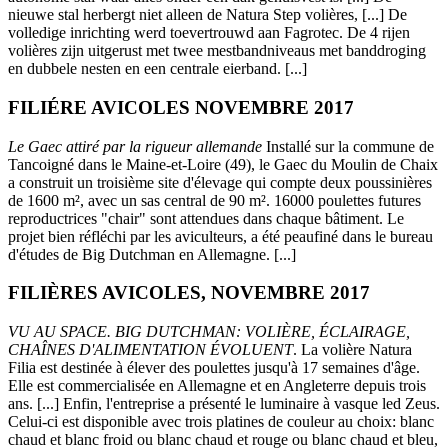
nieuwe stal herbergt niet alleen de Natura Step volières, [...] De
volledige inrichting werd toevertrouwd aan Fagrotec. De 4 rijen
volières zijn uitgerust met twee mestbandniveaus met banddroging
en dubbele nesten en een centrale eierband. [...]
FILIÉRE AVICOLES NOVEMBRE 2017
Le Gaec attiré par la rigueur allemande
Installé sur la commune de
Tancoigné dans le Maine-et-Loire (49), le Gaec du Moulin de Chaix
a construit un troisième site d'élevage qui compte deux poussinières
de 1600 m², avec un sas central de 90 m². 16000 poulettes futures
reproductrices "chair" sont attendues dans chaque bâtiment. Le
projet bien réfléchi par les aviculteurs, a été peaufiné dans le bureau
d'études de Big Dutchman en Allemagne. [...]
FILIÈRES AVICOLES, NOVEMBRE 2017
VU AU SPACE. BIG DUTCHMAN: VOLIÈRE, ÉCLAIRAGE,
CHAÎNES D'ALIMENTATION ÉVOLUENT
. La volière Natura
Filia est destinée à élever des poulettes jusqu'à 17 semaines d'âge.
Elle est commercialisée en Allemagne et en Angleterre depuis trois
ans. [...] Enfin, l'entreprise a présenté le luminaire à vasque led Zeus.
Celui-ci est disponible avec trois platines de couleur au choix: blanc
chaud et blanc froid ou blanc chaud et rouge ou blanc chaud et bleu,