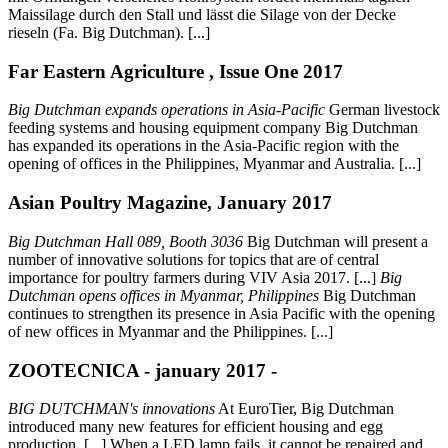
Maissilage durch den Stall und lässt die Silage von der Decke
rieseln (Fa. Big Dutchman). [...]
Far Eastern Agriculture , Issue One 2017
Big Dutchman expands operations in Asia-Pacific
German livestock
feeding systems and housing equipment company Big Dutchman
has expanded its operations in the Asia-Pacific region with the
opening of offices in the Philippines, Myanmar and Australia. [...]
Asian Poultry Magazine, January 2017
Big Dutchman Hall 089, Booth 3036
Big Dutchman will present a
number of innovative solutions for topics that are of central
importance for poultry farmers during VIV Asia 2017. [...]
Big
Dutchman opens offices in Myanmar, Philippines
Big Dutchman
continues to strengthen its presence in Asia Pacific with the opening
of new offices in Myanmar and the Philippines. [...]
ZOOTECNICA - january 2017 -
BIG DUTCHMAN's innovations
At EuroTier, Big Dutchman
introduced many new features for efficient housing and egg
production. [...] When a LED lamp fails, it cannot be repaired and