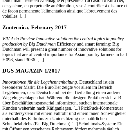
Dutchman. Testé en Allemagne et présenté à l'occasion d'EuroTier,
ce système, en perpétuelle amélioration, vise à contrôler à distance et
de facon permanente l'alimentation ainsi que l'abreuvement des
volailles. [...]
Zootecnica, February 2017
VIV Asia Preview Innovative solutions for central topics in poultry
production by Big Dutchman
Efficiency and smart farming: Big
Dutchman will present a great number of innovative solutions for
topics that are of central importance for Asian poultry farmers in hall
H098, stand 3036. [...]
DGS MAGAZIN 1/2017
Innovationen für die Legehennenhaltung.
Deutschland ist ein
besonderer Markt. Die EuroTier zeigte vor allem im Bereich
Legehennen, dass Deutschland bei der Tierhaltung einen anderen
Weg eingeschlagen hat. Während die hiesigen Praktiker sich z. B.
über Beschäftigungsmaterial informieren, suchen internationale
Kunden weiterhin nach Käfiganlagen. [...] PickPuck-Körnerstruer
als Fördersystem mit einem Fallrohr und einem rauen Schwingteller
unterhalb des Fallrohrs zur Unterstützung des natürlichen
Schnabelabriebs (Fa. Big Dutchman).[...] Schnittmais-System: Ein
mit Öffnungen versehenes Rohrsystem fördert mehrmals täglich