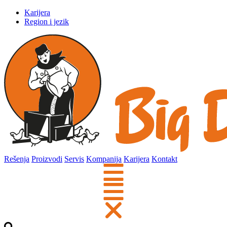
Karijera
Region i jezik
Rešenja
Proizvodi
Servis
Kompanija
Karijera
Kontakt