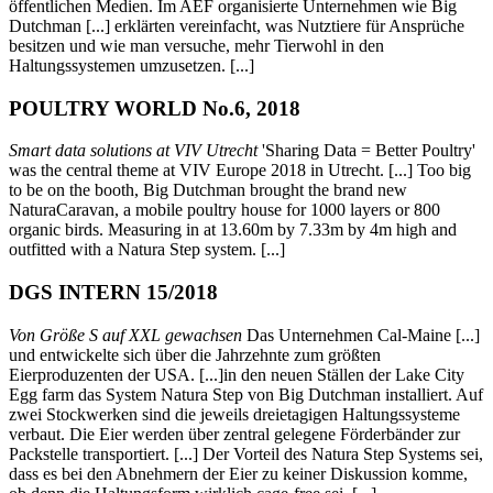
öffentlichen Medien. Im AEF organisierte Unternehmen wie Big
Dutchman [...] erklärten vereinfacht, was Nutztiere für Ansprüche
besitzen und wie man versuche, mehr Tierwohl in den
Haltungssystemen umzusetzen. [...]
POULTRY WORLD No.6, 2018
Smart data solutions at VIV Utrecht
'Sharing Data = Better Poultry'
was the central theme at VIV Europe 2018 in Utrecht. [...] Too big
to be on the booth, Big Dutchman brought the brand new
NaturaCaravan, a mobile poultry house for 1000 layers or 800
organic birds. Measuring in at 13.60m by 7.33m by 4m high and
outfitted with a Natura Step system. [...]
DGS INTERN 15/2018
Von Größe S auf XXL gewachsen
Das Unternehmen Cal-Maine [...]
und entwickelte sich über die Jahrzehnte zum größten
Eierproduzenten der USA. [...]in den neuen Ställen der Lake City
Egg farm das System Natura Step von Big Dutchman installiert. Auf
zwei Stockwerken sind die jeweils dreietagigen Haltungssysteme
verbaut. Die Eier werden über zentral gelegene Förderbänder zur
Packstelle transportiert. [...] Der Vorteil des Natura Step Systems sei,
dass es bei den Abnehmern der Eier zu keiner Diskussion komme,