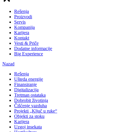
Rešenja
Proizvodi
Servis
Kompanija
Karijera
Kontakt
Vesti & Priče
Dodatne informacije
Big Experience
Nazad
Rešenja
Ušteda energije
Finansiranje
Digitalizacija
Tretman ostataka
Dobrobit životinja
Čišćenje vazduha
Projekti „Ključ u ruke“
Objekti za stoku
Karijera
Uzgoj insekata