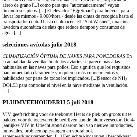
aéreo de grano [...] como para que "automáticamente" vayan
limando sus picos. [...] El elevador "EggSmart" para huevos, para
llevar los mismos - 9.000/hora - desde las cintas de recogida hasta el
transportador central hasta el almacén. El "Slat Washer", una cinta
lavadora automática de slats que reduce tiempos y consumos de
agua. [...]
selecciones avícolas julio 2018
CLIMATIZACIÓN ÓPTIMA DE NAVES PARA PONEDORAS
En
la actualidad la ventilación de los aviarios se parece más a las
habituales en las naves para pollos. Eso significa que los requisitos
han aumentado claramente y requieren más conocimientos y
habilidades por parte de todos los implicados. [...]Sensor de NH
3
DOL53 para controlar el nivel en la nave mediante la ventilación.
[...]
PLUIMVEEHOUDERIJ 5 juli 2018
VIV geeft richting voor de toekomst Het is de plek om groots uit te
pakken voor de toeleverende bedrijven aan de pluimveesector. De 4-
jaarlijkse VIV in Utrecht stond daarom bol van nieuwe introducties,
innovaties, probleemoplessingen en vooral ook
samenwerkingsverbanden. [...] Een echte kipcaravan i beschikbaar