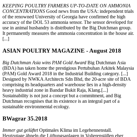
KEEPING POULTRY FARMERS UP-TO-DATE ON AMMONIA
CONCENTRATIONS
Good news from the USA: independent trials
of the renowned University of Georgia have confirmed the high
accuracy of the DOL 53 ammonia sensor. The sensor developed for
use in animal husbandry is distributed by the Big Dutchman group.
It permanently measures the ammonia concentration in the house air.
[...]
ASIAN POULTRY MAGAZINE - August 2018
Big Dutchman Asia wins PAM Gold Award
Big Dutchman Asia
(BDA) has taken home the prestigious Pertubuhan Arkitek Malaysia
(PAM) Gold Award 2018 in the Industrial Building category. [...]
Designed by NWKA Architects Sdn Bhd, the 20-acre site of BDA
comprising its headquarters and warehouse lies in a high-density
heavy industrial zone in Bandar Bukit Raja, Klang.[...]
Sustainability is not just a concept but a commitment, and Big
Dutchman recognises that its existence is an integral part of a
sustainable environmental ecology.
BWagrar 35.2018
Immer gut gelüftet
Optimales Klima im Legehennenstall.
Heutzutage ähneln die Lüftungsanlagen in Volierenställen eher