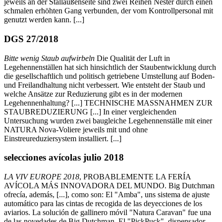
jeweils an der Stallaußenseite sind zwei Reihen Nester durch einen
schmalen erhöhten Gang verbunden, der vom Kontrollpersonal mit
genutzt werden kann. [...]
DGS 27/2018
Bitte wenig Staub aufwirbeln
Die Qualität der Luft in
Legehennenställen hat sich hinsichtlich der Staubentwicklung durch
die gesellschaftlich und politisch getriebene Umstellung auf Boden-
und Freilandhaltung nicht verbessert. Wie entsteht der Staub und
welche Ansätze zur Reduzierung gibt es in der modernen
Legehennenhaltung? [...] TECHNISCHE MASSNAHMEN ZUR
STAUBREDUZIERUNG [...] In einer vergleichenden
Untersuchung wurden zwei baugleiche Legehennenställe mit einer
NATURA Nova-Voliere jeweils mit und ohne
Einstreureduziersystem installiert. [...]
selecciones avícolas julio 2018
LA VIV EUROPE 2018
, PROBABLEMENTE LA FERÍA
AVÍCOLA MÁS INNOVADORA DEL MUNDO. Big Dutchman
ofrecía, además, [...], como son: El "Amba", uns sistema de ajuste
automático para las cintas de recogida de las deyecciones de los
aviarios. La solución de gallinero móvil "Natura Caravan" fue una
de las novedades de Big Dutchman. El "PickPuck", dispensador