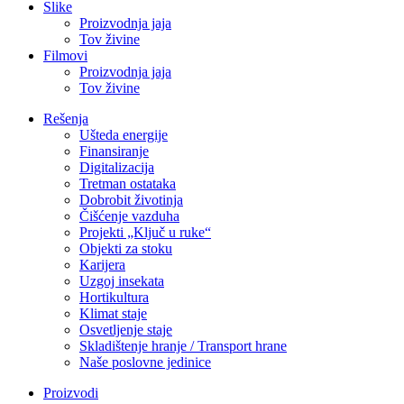
Slike
Proizvodnja jaja
Tov živine
Filmovi
Proizvodnja jaja
Tov živine
Rešenja
Ušteda energije
Finansiranje
Digitalizacija
Tretman ostataka
Dobrobit životinja
Čišćenje vazduha
Projekti „Ključ u ruke“
Objekti za stoku
Karijera
Uzgoj insekata
Hortikultura
Klimat staje
Osvetljenje staje
Skladištenje hranje / Transport hrane
Naše poslovne jedinice
Proizvodi