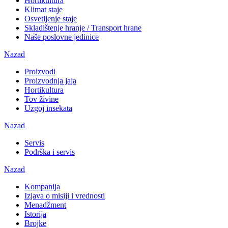
Hortikultura
Klimat staje
Osvetljenje staje
Skladištenje hranje / Transport hrane
Naše poslovne jedinice
Nazad
Proizvodi
Proizvodnja jaja
Hortikultura
Tov živine
Uzgoj insekata
Nazad
Servis
Podrška i servis
Nazad
Kompanija
Izjava o misiji i vrednosti
Menadžment
Istorija
Brojke