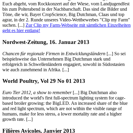
Euch abgeht, vom Rockkonzert auf der Wiese, vom Landjugendfest
bis zum Polterabend in der Nachbarschaft. Das sind die Bilder und
Töne, die wir, Bayer CropScience, Big Dutchman, Claas und top
agrar, in der 2. Runde unseres Video-Wettbewerbes "Clip my Farm"
suchen. [...]
Zur Clip my Farm-Webseite mit sämtlichen Einzelheiten
geht es hier entlang!
Nordwest-Zeitung, 16. Januar 2013
Chancen für regionale Firmen in Entwicklungsländern
[...] So sei
beispielsweise das Unternehmen Big Dutchman stark und
erfolgreich in Schwellenländern engagiert, sowohl in Südostasien
wie auch zunehmend in Afrika. [...]
World Poultry, Vol 29 No 01 2013
Euro Tier 2012, a show to remember
[...] Big Dutchman also
introduced the world's first full-spectrum lighting system for cage-
based broiler growing: the BigLED. An increased share of the blue
and red light spectrum, which are not within the visible range of
humans, make for less stress, a lower mortality rate and a higher
growth rate. [...]
Filières Avicoles, Janvier 2013