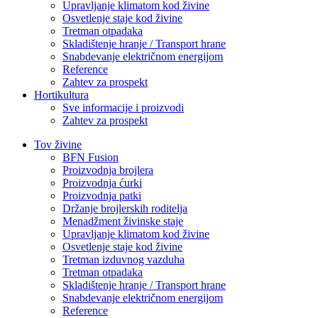
Upravljanje klimatom kod živine
Osvetlenje staje kod živine
Tretman otpadaka
Skladištenje hranje / Transport hrane
Snabdevanje električnom energijom
Reference
Zahtev za prospekt
Hortikultura
Sve informacije i proizvodi
Zahtev za prospekt
Tov živine
BFN Fusion
Proizvodnja brojlera
Proizvodnja ćurki
Proizvodnja patki
Držanje brojlerskih roditelja
Menadžment živinske staje
Upravljanje klimatom kod živine
Osvetlenje staje kod živine
Tretman izduvnog vazduha
Tretman otpadaka
Skladištenje hranje / Transport hrane
Snabdevanje električnom energijom
Reference