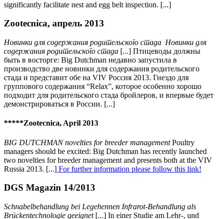
significantly facilitate nest and egg belt inspection. [...]
Zootecnica, апрель 2013
Новинки для содержания родительского стада Новинки для
содержания родительского стада
[...] Птицеводы должны
быть в восторге: Big Dutchman недавно запустила в
производство две новинки для содержания родительского
стада и представит обе на VIV Россия 2013. Гнездо для
группового содержания “Relax”, которое особенно хорошо
подходит для родительского стада бройлеров, и впервые будет
демонстрироваться в России. [...]
*****Zootecnica, April 2013
BIG DUTCHMAN novelties for breeder management
Poultry
managers should be excited: Big Dutchman has recently launched
two novelties for breeder management and presents both at the VIV
Russia 2013. [...]
For further information please follow this link!
DGS Magazin 14/2013
Schnabelbehandlung bei Legehennen Infrarot-Behandlung als
Brückentechnologie geeignet
[...] In einer Studie am Lehr-, und