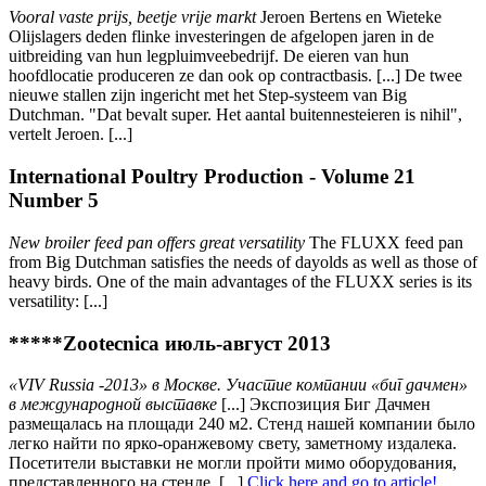
Vooral vaste prijs, beetje vrije markt
Jeroen Bertens en Wieteke
Olijslagers deden flinke investeringen de afgelopen jaren in de
uitbreiding van hun legpluimveebedrijf. De eieren van hun
hoofdlocatie produceren ze dan ook op contractbasis. [...] De twee
nieuwe stallen zijn ingericht met het Step-systeem van Big
Dutchman. "Dat bevalt super. Het aantal buitennesteieren is nihil",
vertelt Jeroen. [...]
International Poultry Production - Volume 21
Number 5
New broiler feed pan offers great versatility
The FLUXX feed pan
from Big Dutchman satisfies the needs of dayolds as well as those of
heavy birds. One of the main advantages of the FLUXX series is its
versatility: [...]
*****Zootecnica июль-август 2013
«VIV Russia -2013» в Москве. Участие компании «биг дачмен»
в международной выставке
[...] Экспозиция Биг Дачмен
размещалась на площади 240 м2. Стенд нашей компании было
легко найти по ярко-оранжевому свету, заметному издалека.
Посетители выставки не могли пройти мимо оборудования,
представленного на стенде. [...]
Click here and go to article!