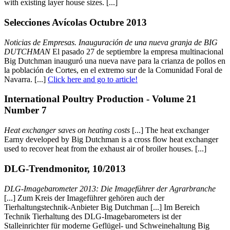
with existing layer house sizes. [...]
Selecciones Avícolas Octubre 2013
Noticias de Empresas. Inauguración de una nueva granja de BIG
DUTCHMAN
El pasado 27 de septiembre la empresa multinacional
Big Dutchman inauguró una nueva nave para la crianza de pollos en
la población de Cortes, en el extremo sur de la Comunidad Foral de
Navarra. [...]
Click here and go to article!
International Poultry Production - Volume 21
Number 7
Heat exchanger saves on heating costs
[...] The heat exchanger
Earny developed by Big Dutchman is a cross flow heat exchanger
used to recover heat from the exhaust air of broiler houses. [...]
DLG-Trendmonitor, 10/2013
DLG-Imagebarometer 2013: Die Imageführer der Agrarbranche
[...] Zum Kreis der Imageführer gehören auch der
Tierhaltungstechnik-Anbieter Big Dutchman [...] Im Bereich
Technik Tierhaltung des DLG-Imagebarometers ist der
Stalleinrichter für moderne Geflügel- und Schweinehaltung Big