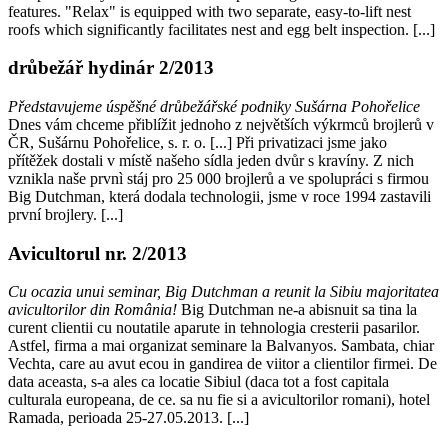
features. "Relax" is equipped with two separate, easy-to-lift nest
roofs which significantly facilitates nest and egg belt inspection. [...]
drůbežář hydinár 2/2013
Představujeme úspěšné drůbežářské podniky Sušárna Pohořelice
Dnes vám chceme přiblížit jednoho z největších výkrmců brojlerů v
ČR, Sušárnu Pohořelice, s. r. o. [...] Při privatizaci jsme jako
přítěžek dostali v místě našeho sídla jeden dvůr s kravíny. Z nich
vznikla naše prvnì stáj pro 25 000 brojlerů a ve spolupráci s firmou
Big Dutchman, která dodala technologii, jsme v roce 1994 zastavili
první brojlery. [...]
Avicultorul nr. 2/2013
Cu ocazia unui seminar, Big Dutchman a reunit la Sibiu majoritatea
avicultorilor din România!
Big Dutchman ne-a abisnuit sa tina la
curent clientii cu noutatile aparute in tehnologia cresterii pasarilor.
Astfel, firma a mai organizat seminare la Balvanyos. Sambata, chiar
Vechta, care au avut ecou in gandirea de viitor a clientilor firmei. De
data aceasta, s-a ales ca locatie Sibiul (daca tot a fost capitala
culturala europeana, de ce. sa nu fie si a avicultorilor romani), hotel
Ramada, perioada 25-27.05.2013. [...]