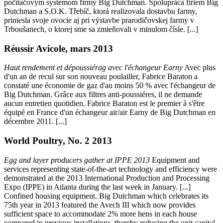
počítačovým systémom firmy Big Dutchman. Spolupráca firiem Big
Dutchman a S.O.K. Třebíč, ktorá realizovala dostavbu farmy,
priniesla svoje ovocie aj pri výstavbe prarodičovskej farmy v
Trboušanech, o ktorej sme sa zmieňovali v minulom čísle. [...]
Réussir Avicole, mars 2013
Haut rendement et dépoussiérag avec l'échangeur Earny
Avec plus
d'un an de recul sur son nouveau poulailler, Fabrice Baraton a
constaté une économie de gaz d'au moins 50 % avec l'échangeur de
Big Dutchman. Grâce aux filtres anti-poussiéres, il ne demande
aucun entretien quotidien. Fabrice Baraton est le premier à s'être
équipé en France d'un échangeur air/air Earny de Big Dutchman en
décembre 2011. [...]
World Poultry, No. 2 2013
Egg and layer producers gather at IPPE 2013
Equipment and
services representing state-of-the-art technology and efficiency were
demonstrated at the 2013 International Production and Processing
Expo (IPPE) in Atlanta during the last week in January. [...]
Confined housing equipment. Big Dutchman which celebrates its
75th year in 2013 featured the Avech III which now provides
sufficient space to accommodate 2% more hens in each house
compared to previous installations, thereby reducing the unit capital