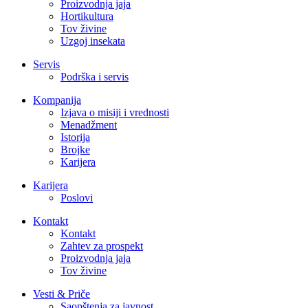
Proizvodnja jaja
Hortikultura
Tov živine
Uzgoj insekata
Servis
Podrška i servis
Kompanija
Izjava o misiji i vrednosti
Menadžment
Istorija
Brojke
Karijera
Karijera
Poslovi
Kontakt
Kontakt
Zahtev za prospekt
Proizvodnja jaja
Tov živine
Vesti & Priče
Saopštenja za javnost