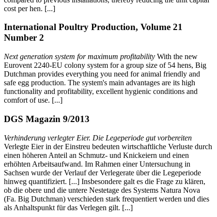
cost per hen. [...]
International Poultry Production, Volume 21
Number 2
Next generation system for maximum profitability
With the new
Eurovent 2240-EU colony system for a group size of 54 hens, Big
Dutchman provides everything you need for animal friendly and
safe egg production. The system's main advantages are its high
functionality and profitability, excellent hygienic conditions and
comfort of use. [...]
DGS Magazin 9/2013
Verhinderung verlegter Eier. Die Legeperiode gut vorbereiten
Verlegte Eier in der Einstreu bedeuten wirtschaftliche Verluste durch
einen höheren Anteil an Schmutz- und Knickeiern und einen
erhöhten Arbeitsaufwand. Im Rahmen einer Untersuchung in
Sachsen wurde der Verlauf der Verlegerate über die Legeperiode
hinweg quantifiziert. [...] Insbesondere galt es die Frage zu klären,
ob die obere und die untere Nestetage des Systems Natura Nova
(Fa. Big Dutchman) verschieden stark frequentiert werden und dies
als Anhaltspunkt für das Verlegen gilt. [...]