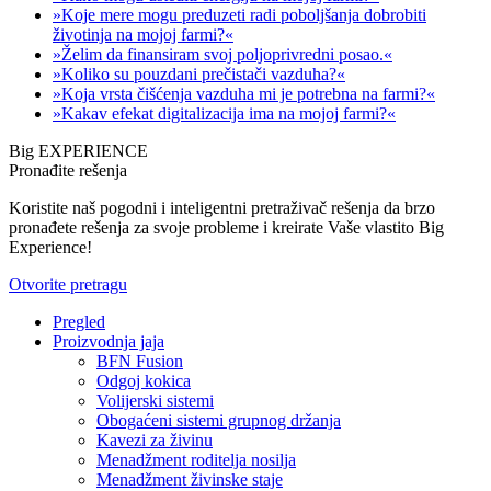
»Koje mere mogu preduzeti radi poboljšanja dobrobiti
životinja na mojoj farmi?«
»Želim da finansiram svoj poljoprivredni posao.«
»Koliko su pouzdani prečistači vazduha?«
»Koja vrsta čišćenja vazduha mi je potrebna na farmi?«
»Kakav efekat digitalizacija ima na mojoj farmi?«
Big EXPERIENCE
Pronađite rešenja
Koristite naš pogodni i inteligentni pretraživač rešenja da brzo
pronađete rešenja za svoje probleme i kreirate Vaše vlastito Big
Experience!
Otvorite pretragu
Pregled
Proizvodnja jaja
BFN Fusion
Odgoj kokica
Volijerski sistemi
Obogaćeni sistemi grupnog držanja
Kavezi za živinu
Menadžment roditelja nosilja
Menadžment živinske staje