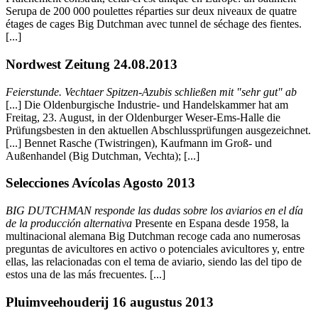
Serupa de 200 000 poulettes réparties sur deux niveaux de quatre
étages de cages Big Dutchman avec tunnel de séchage des fientes.
[...]
Nordwest Zeitung 24.08.2013
Feierstunde. Vechtaer Spitzen-Azubis schließen mit "sehr gut" ab
[...] Die Oldenburgische Industrie- und Handelskammer hat am
Freitag, 23. August, in der Oldenburger Weser-Ems-Halle die
Prüfungsbesten in den aktuellen Abschlussprüfungen ausgezeichnet.
[...] Bennet Rasche (Twistringen), Kaufmann im Groß- und
Außenhandel (Big Dutchman, Vechta); [...]
Selecciones Avícolas Agosto 2013
BIG DUTCHMAN responde las dudas sobre los aviarios en el día
de la producción alternativa
Presente en Espana desde 1958, la
multinacional alemana Big Dutchman recoge cada ano numerosas
preguntas de avicultores en activo o potenciales avicultores y, entre
ellas, las relacionadas con el tema de aviario, siendo las del tipo de
estos una de las más frecuentes. [...]
Pluimveehouderij 16 augustus 2013