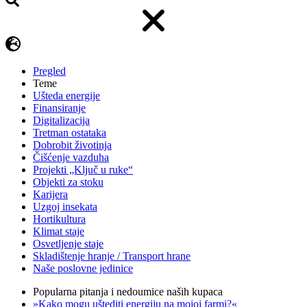
Pregled
Teme
Ušteda energije
Finansiranje
Digitalizacija
Tretman ostataka
Dobrobit životinja
Čišćenje vazduha
Projekti „Ključ u ruke“
Objekti za stoku
Karijera
Uzgoj insekata
Hortikultura
Klimat staje
Osvetljenje staje
Skladištenje hranje / Transport hrane
Naše poslovne jedinice
Popularna pitanja i nedoumice naših kupaca
»Kako mogu uštediti energiju na mojoj farmi?«