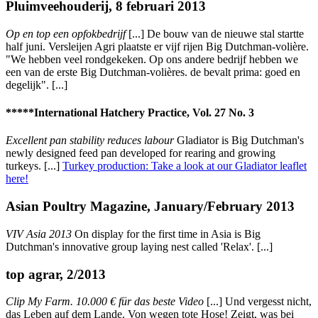
Pluimveehouderij, 8 februari 2013
Op en top een opfokbedrijf
[...] De bouw van de nieuwe stal startte
half juni. Versleijen Agri plaatste er vijf rijen Big Dutchman-volière.
"We hebben veel rondgekeken. Op ons andere bedrijf hebben we
een van de erste Big Dutchman-volières. de bevalt prima: goed en
degelijk". [...]
*****International Hatchery Practice, Vol. 27 No. 3
Excellent pan stability reduces labour
Gladiator is Big Dutchman's
newly designed feed pan developed for rearing and growing
turkeys. [...]
Turkey production: Take a look at our Gladiator leaflet
here!
Asian Poultry Magazine, January/February 2013
VIV Asia 2013
On display for the first time in Asia is Big
Dutchman's innovative group laying nest called 'Relax'. [...]
top agrar, 2/2013
Clip My Farm. 10.000 € für das beste Video
[...] Und vergesst nicht,
das Leben auf dem Lande. Von wegen tote Hose! Zeigt, was bei