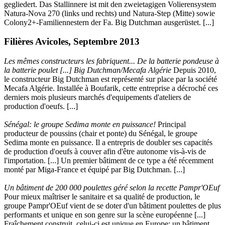
gegliedert. Das Stallinnere ist mit den zweietagigen Volierensystem
Natura-Nova 270 (links und rechts) und Natura-Step (Mitte) sowie
Colony2+-Familiennestern der Fa. Big Dutchman ausgerüstet. [...]
Filières Avicoles, Septembre 2013
Les mêmes constructeurs les fabriquent... De la batterie pondeuse à
la batterie poulet [...] Big Dutchman/Mecafa Algérie
Depuis 2010,
le constructeur Big Dutchman est représenté sur place par la société
Mecafa Algérie. Installée à Boufarik, cette entreprise a décroché ces
derniers mois plusieurs marchés d'equipements d'ateliers de
production d'oeufs. [...]
Sénégal: le groupe Sedima monte en puissance!
Principal
producteur de poussins (chair et ponte) du Sénégal, le groupe
Sedima monte en puissance. Il a entrepris de doubler ses capacités
de production d'oeufs à couver afin d'être autonome vis-à-vis de
l'importation. [...] Un premier bâtiment de ce type a été récemment
monté par Miga-France et équipé par Big Dutchman. [...]
Un bâtiment de 200 000 poulettes géré selon la recette Pampr'OEuf
Pour mieux maîtriser le sanitaire et sa qualité de production, le
groupe Pampr'OEuf vient de se doter d'un bâtiment poulettes de plus
performants et unique en son genre sur la scène européenne [...]
Fraîchement construit, celui-ci est unique en Europe: un bâtiment