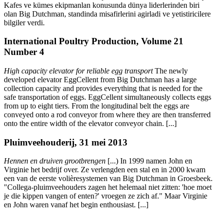
Kafes ve kümes ekipmanlan konusunda dünya liderlerinden biri
olan Big Dutchman, standinda misafirlerini agirladi ve yetistiricilere
bilgiler verdi.
International Poultry Production, Volume 21
Number 4
High capacity elevator for reliable egg transport
The newly
developed elevator EggCellent from Big Dutchman has a large
collection capacity and provides everything that is needed for the
safe transportation of eggs. EggCellent simultaneously collects eggs
from up to eight tiers. From the longitudinal belt the eggs are
conveyed onto a rod conveyor from where they are then transferred
onto the entire width of the elevator conveyor chain. [...]
Pluimveehouderij, 31 mei 2013
Hennen en druiven grootbrengen
[...) In 1999 namen John en
Virginie het bedrijf over. Ze verlengden een stal en in 2000 kwam
een van de eerste volièresystemen van Big Dutchman in Groesbeek.
"Collega-pluimveehouders zagen het helemaal niet zitten: 'hoe moet
je die kippen vangen of enten?' vroegen ze zich af." Maar Virginie
en John waren vanaf het begin enthousiast. [...]