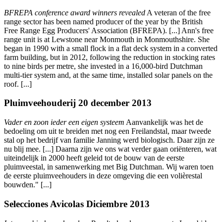
BFREPA conference award winners revealed
A veteran of the free
range sector has been named producer of the year by the British
Free Range Egg Producers' Association (BFREPA). [...] Ann's free
range unit is at Lewstone near Monmouth in Monmouthshire. She
began in 1990 with a small flock in a flat deck system in a converted
farm building, but in 2012, following the reduction in stocking rates
to nine birds per metre, she invested in a 16,000-bird Dutchman
multi-tier system and, at the same time, installed solar panels on the
roof. [...]
Pluimveehouderij 20 december 2013
Vader en zoon ieder een eigen systeem
Aanvankelijk was het de
bedoeling om uit te breiden met nog een Freilandstal, maar tweede
stal op het bedrijf van familie Janning werd biologisch. Daar zijn ze
nu blij mee. [...] Daarna zijn we ons wat verder gaan oriënteren, wat
uiteindelijk in 2000 heeft geleid tot de bouw van de eerste
pluimveestal, in samenwerking met Big Dutchman. Wij waren toen
de eerste pluimveehouders in deze omgeving die een volièrestal
bouwden." [...]
Selecciones Avicolas Diciembre 2013