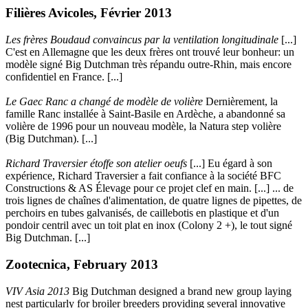
Filières Avicoles, Février 2013
Les frères Boudaud convaincus par la ventilation longitudinale
[...]
C'est en Allemagne que les deux frères ont trouvé leur bonheur: un
modèle signé Big Dutchman très répandu outre-Rhin, mais encore
confidentiel en France. [...]
Le Gaec Ranc a changé de modèle de volière
Dernièrement, la
famille Ranc installée à Saint-Basile en Ardèche, a abandonné sa
volière de 1996 pour un nouveau modèle, la Natura step volière
(Big Dutchman). [...]
Richard Traversier étoffe son atelier oeufs
[...] Eu égard à son
expérience, Richard Traversier a fait confiance à la société BFC
Constructions & AS Élevage pour ce projet clef en main. [...] ... de
trois lignes de chaînes d'alimentation, de quatre lignes de pipettes, de
perchoirs en tubes galvanisés, de caillebotis en plastique et d'un
pondoir centril avec un toit plat en inox (Colony 2 +), le tout signé
Big Dutchman. [...]
Zootecnica, February 2013
VIV Asia 2013
Big Dutchman designed a brand new group laying
nest particularly for broiler breeders providing several innovative