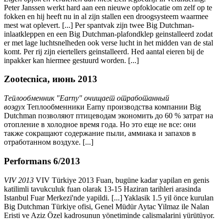
Peter Janssen werkt hard aan een nieuwe opfoklocatie om zelf op te
fokken en hij heeft nu in al zijn stallen een droogsysteem waarmee
mest wat oplevert. [...] Per spantvak zijn twee Big Dutchman-
inlaatkleppen en een Big Dutchman-plafondklep geinstalleerd zodat
er met lage luchtsnelheden ook verse lucht in het midden van de stal
komt. Per rij zijn eiertellers geinstalleerd. Hed aantal eieren bij de
inpakker kan hiermee gestuurd worden. [...]
Zootecnica, июнь 2013
Теплообменник "Earny" очищает отработанный
воздух
Теплообменники Earny производства компании Big
Dutchman позволяют птицеводам экономить до 60 % затрат на
отопление в холодное время года. Но это еще не все: они
также сокращают содержание пыли, аммиака и запахов в
отработанном воздухе. [...]
Performans 6/2013
VIV 2013
VIV Türkiye 2013 Fuan, bugüne kadar yapilan en genis
katilimli tavukculuk fuan olarak 13-15 Haziran tarihleri arasinda
Istanbul Fuar Merkezi'nde yapildi. [...] Yaklasik 1.5 yil önce kurulan
Big Dutchman Türkiye ofisi, Genel Müdür Aytac Yilmaz ile Nalan
Eristi ve Aziz Özel kadrosunun yönetiminde calismalarini yürütüyor.