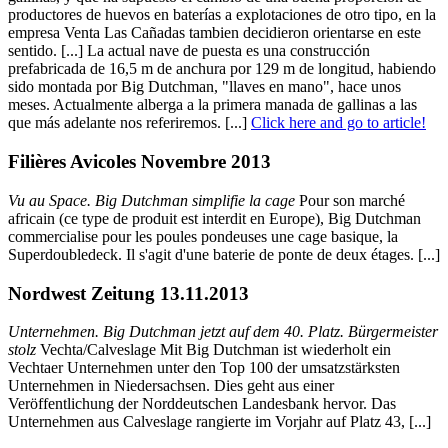
productores de huevos en baterías a explotaciones de otro tipo, en la
empresa Venta Las Cañadas tambien decidieron orientarse en este
sentido. [...] La actual nave de puesta es una construcción
prefabricada de 16,5 m de anchura por 129 m de longitud, habiendo
sido montada por Big Dutchman, "llaves en mano", hace unos
meses. Actualmente alberga a la primera manada de gallinas a las
que más adelante nos referiremos. [...]
Click here and go to article!
Filières Avicoles Novembre 2013
Vu au Space. Big Dutchman simplifie la cage
Pour son marché
africain (ce type de produit est interdit en Europe), Big Dutchman
commercialise pour les poules pondeuses une cage basique, la
Superdoubledeck. Il s'agit d'une baterie de ponte de deux étages. [...]
Nordwest Zeitung 13.11.2013
Unternehmen. Big Dutchman jetzt auf dem 40. Platz. Bürgermeister
stolz
Vechta/Calveslage Mit Big Dutchman ist wiederholt ein
Vechtaer Unternehmen unter den Top 100 der umsatzstärksten
Unternehmen in Niedersachsen. Dies geht aus einer
Veröffentlichung der Norddeutschen Landesbank hervor. Das
Unternehmen aus Calveslage rangierte im Vorjahr auf Platz 43, [...]