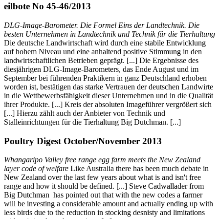
eilbote No 45-46/2013
DLG-Image-Barometer. Die Formel Eins der Landtechnik. Die
besten Unternehmen in Landtechnik und Technik für die Tierhaltung
Die deutsche Landwirtschaft wird durch eine stabile Entwicklung
auf hohem Niveau und eine anhaltend positive Stimmung in den
landwirtschaftlichen Betrieben geprägt. [...] Die Ergebnisse des
diesjährigen DLG-Image-Barometers, das Ende August und im
September bei führenden Praktikern in ganz Deutschland erhoben
worden ist, bestätigen das starke Vertrauen der deutschen Landwirte
in die Wettbewerbsfähigkeit dieser Unternehmen und in die Qualität
ihrer Produkte. [...] Kreis der absoluten Imageführer vergrößert sich
[...] Hierzu zählt auch der Anbieter von Technik und
Stalleinrichtungen für die Tierhaltung Big Dutchman. [...]
Poultry Digest October/November 2013
Whangaripo Valley free range egg farm meets the New Zealand
layer code of welfare
Like Australia there has been much debate in
New Zealand over the last few years about what is and isn't free
range and how it should be defined. [...] Steve Cadwallader from
Big Dutchman has pointed out that with the new codes a farmer
will be investing a considerable amount and actually ending up with
less birds due to the reduction in stocking desnisty and limitations