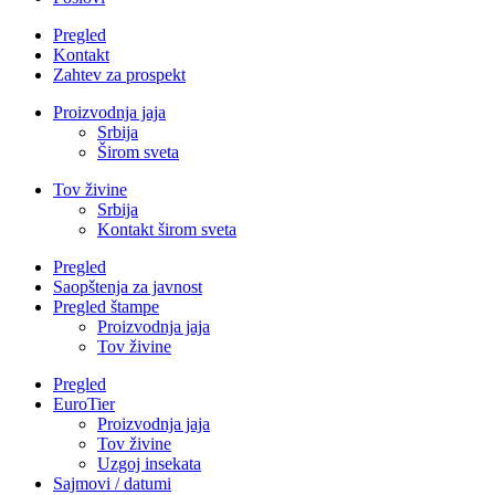
Pregled
Kontakt
Zahtev za prospekt
Proizvodnja jaja
Srbija
Širom sveta
Tov živine
Srbija
Kontakt širom sveta
Pregled
Saopštenja za javnost
Pregled štampe
Proizvodnja jaja
Tov živine
Pregled
EuroTier
Proizvodnja jaja
Tov živine
Uzgoj insekata
Sajmovi / datumi