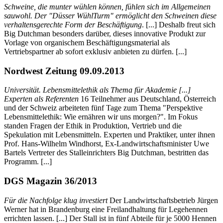
Schweine, die munter wühlen können, fühlen sich im Allgemeinen
sauwohl. Der "Düsser WühlTurm" ermöglicht den Schweinen diese
verhaltensgerechte Form der Beschäftigung
. [...] Deshalb freut sich
Big Dutchman besonders darüber, dieses innovative Produkt zur
Vorlage von organischem Beschäftigungsmaterial als
Vertriebspartner ab sofort exklusiv anbieten zu dürfen. [...]
Nordwest Zeitung 09.09.2013
Universität. Lebensmittelethik als Thema für Akademie [...]
Experten als Referenten
16 Teilnehmer aus Deutschland, Österreich
und der Schweiz arbeiteten fünf Tage zum Thema "Perspektive
Lebensmittelethik: Wie ernähren wir uns morgen?". Im Fokus
standen Fragen der Ethik in Produktion, Vertrieb und die
Spekulation mit Lebensmitteln. Experten und Praktiker, unter ihnen
Prof. Hans-Wilhelm Windhorst, Ex-Landwirtschaftsminister Uwe
Bartels Vertreter des Stalleinrichters Big Dutchman, bestritten das
Programm. [...]
DGS Magazin 36/2013
Für die Nachfolge klug investiert
Der Landwirtschaftsbetrieb Jürgen
Werner hat in Brandenburg eine Freilandhaltung für Legehennen
errichten lassen. [...] Der Stall ist in fünf Abteile für je 5000 Hennen