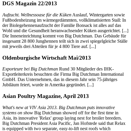
DGS Magazin 22/2013
Aufzucht. Wellnessoase für die Küken
Auslauf, Wintergarten sowie
Fußbodenheizung im wärmegedämmten, vollklimatisierten Stall: In
der Biolegehennenaufzucht der Familie Bonsack ist alles auf das
Wohl und die Gesundheit heranwachsender Küken ausgerichtet. [...]
Die Inneneinrichtung kommt von Big Dutchman. Das Gebäude für
insgesamt 28 800 Junghennen teilt sich in zwei spiegelgleiche Ställe
mit jeweils drei Abteilen für je 4 800 Tiere auf. [...]
Oldenburgische Wirtschaft Mai/2013
Exporteure bei Big Dutchman
Rund 30 Mitglieder des IHK-
Exportleiterkreis besuchten die Firma Big Dutchman International
GmbH. Das Unternehmen, das in diesem Jahr sein 75-jähriges
Jubiläum feiert, wurde in Amerika gegründet. [...]
Asian Poultry Magazine, April 2013
What's new at VIV Asia 2013. Big Dutchman puts innovative
systems on show
Big Dutchman showed off for the first time in
Asia, its innovative 'Relax' group laying nest for broiler breeders.
Big Dutchman President Asia Pacific, Jan Hofstede said that Relax
is equipped with two separate, easy-to-lift nest roofs which