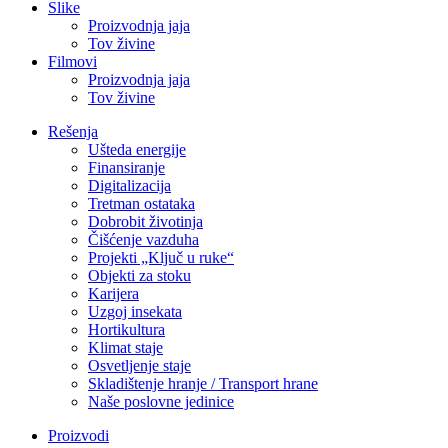
Slike
Proizvodnja jaja
Tov živine
Filmovi
Proizvodnja jaja
Tov živine
Rešenja
Ušteda energije
Finansiranje
Digitalizacija
Tretman ostataka
Dobrobit životinja
Čišćenje vazduha
Projekti „Ključ u ruke“
Objekti za stoku
Karijera
Uzgoj insekata
Hortikultura
Klimat staje
Osvetljenje staje
Skladištenje hranje / Transport hrane
Naše poslovne jedinice
Proizvodi