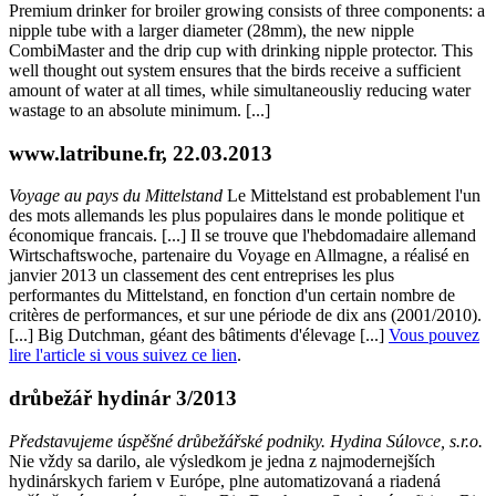
Premium drinker for broiler growing consists of three components: a
nipple tube with a larger diameter (28mm), the new nipple
CombiMaster and the drip cup with drinking nipple protector. This
well thought out system ensures that the birds receive a sufficient
amount of water at all times, while simultaneousliy reducing water
wastage to an absolute minimum. [...]
www.latribune.fr, 22.03.2013
Voyage au pays du Mittelstand
Le Mittelstand est probablement l'un
des mots allemands les plus populaires dans le monde politique et
économique francais. [...] Il se trouve que l'hebdomadaire allemand
Wirtschaftswoche, partenaire du Voyage en Allmagne, a réalisé en
janvier 2013 un classement des cent entreprises les plus
performantes du Mittelstand, en fonction d'un certain nombre de
critères de performances, et sur une période de dix ans (2001/2010).
[...] Big Dutchman, géant des bâtiments d'élevage [...]
Vous pouvez
lire l'article si vous suivez ce lien
.
drůbežář hydinár 3/2013
Představujeme úspěšné drůbežářské podniky. Hydina Súlovce, s.r.o.
Nie vždy sa darilo, ale výsledkom je jedna z najmodernejších
hydinárskych fariem v Európe, plne automatizovaná a riadená