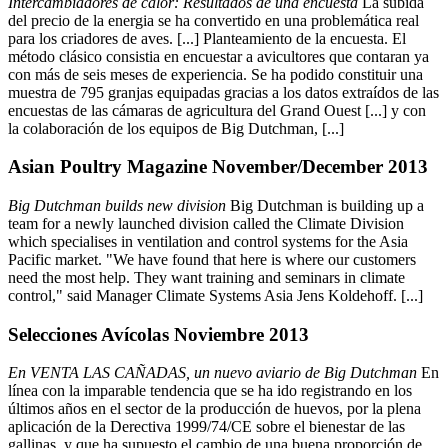
Intercambiadores de calor: Resultados de una encuesta
La subida
del precio de la energia se ha convertido en una problemática real
para los criadores de aves. [...] Planteamiento de la encuesta. El
método clásico consistia en encuestar a avicultores que contaran ya
con más de seis meses de experiencia. Se ha podido constituir una
muestra de 795 granjas equipadas gracias a los datos extraídos de las
encuestas de las cámaras de agricultura del Grand Ouest [...] y con
la colaboración de los equipos de Big Dutchman, [...]
Asian Poultry Magazine November/December 2013
Big Dutchman builds new division
Big Dutchman is building up a
team for a newly launched division called the Climate Division
which specialises in ventilation and control systems for the Asia
Pacific market. "We have found that here is where our customers
need the most help. They want training and seminars in climate
control," said Manager Climate Systems Asia Jens Koldehoff. [...]
Selecciones Avícolas Noviembre 2013
En VENTA LAS CAÑADAS, un nuevo aviario de Big Dutchman
En
línea con la imparable tendencia que se ha ido registrando en los
últimos años en el sector de la producción de huevos, por la plena
aplicación de la Derectiva 1999/74/CE sobre el bienestar de las
gallinas, y que ha supuesto el cambio de una buena proporción de