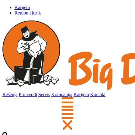
Karijera
Region i jezik
Rešenja
Proizvodi
Servis
Kompanija
Karijera
Kontakt