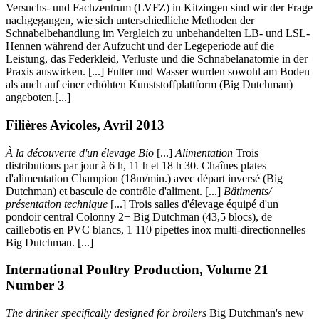
Versuchs- und Fachzentrum (LVFZ) in Kitzingen sind wir der Frage
nachgegangen, wie sich unterschiedliche Methoden der
Schnabelbehandlung im Vergleich zu unbehandelten LB- und LSL-
Hennen während der Aufzucht und der Legeperiode auf die
Leistung, das Federkleid, Verluste und die Schnabelanatomie in der
Praxis auswirken. [...] Futter und Wasser wurden sowohl am Boden
als auch auf einer erhöhten Kunststoffplattform (Big Dutchman)
angeboten.[...]
Filières Avicoles, Avril 2013
À la découverte d'un élevage Bio
[...]
Alimentation
Trois
distributions par jour à 6 h, 11 h et 18 h 30. Chaînes plates
d'alimentation Champion (18m/min.) avec départ inversé (Big
Dutchman) et bascule de contrôle d'aliment. [...]
Bâtiments/
présentation technique
[...] Trois salles d'élevage équipé d'un
pondoir central Colonny 2+ Big Dutchman (43,5 blocs), de
caillebotis en PVC blancs, 1 110 pipettes inox multi-directionnelles
Big Dutchman. [...]
International Poultry Production, Volume 21
Number 3
The drinker specifically designed for broilers
Big Dutchman's new