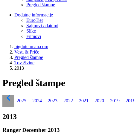
Pregled štampe
Dodatne informacije
EuroTier
Sajmovi / datumi
Slike
Filmovi
bigdutchman.com
Vesti & Priče
Pregled štampe
Tov živine
2013
Pregled štampe
2025
2024
2023
2022
2021
2020
2019
201
2013
Ranger December 2013