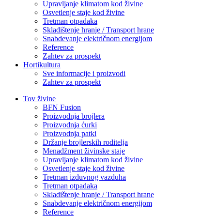
Upravljanje klimatom kod živine
Osvetlenje staje kod živine
Tretman otpadaka
Skladištenje hranje / Transport hrane
Snabdevanje električnom energijom
Reference
Zahtev za prospekt
Hortikultura
Sve informacije i proizvodi
Zahtev za prospekt
Tov živine
BFN Fusion
Proizvodnja brojlera
Proizvodnja ćurki
Proizvodnja patki
Držanje brojlerskih roditelja
Menadžment živinske staje
Upravljanje klimatom kod živine
Osvetlenje staje kod živine
Tretman izduvnog vazduha
Tretman otpadaka
Skladištenje hranje / Transport hrane
Snabdevanje električnom energijom
Reference