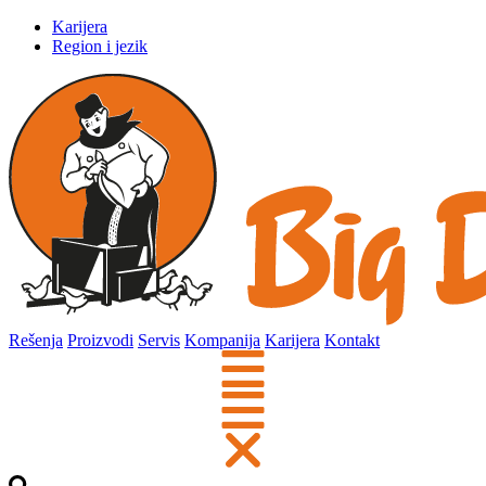
Karijera
Region i jezik
Rešenja
Proizvodi
Servis
Kompanija
Karijera
Kontakt