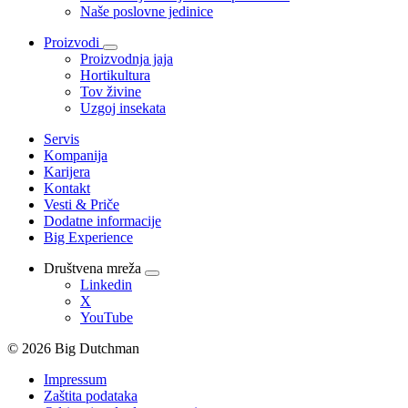
Naše poslovne jedinice
Proizvodi
Proizvodnja jaja
Hortikultura
Tov živine
Uzgoj insekata
Servis
Kompanija
Karijera
Kontakt
Vesti & Priče
Dodatne informacije
Big Experience
Društvena mreža
Linkedin
X
YouTube
© 2026 Big Dutchman
Impressum
Zaštita podataka