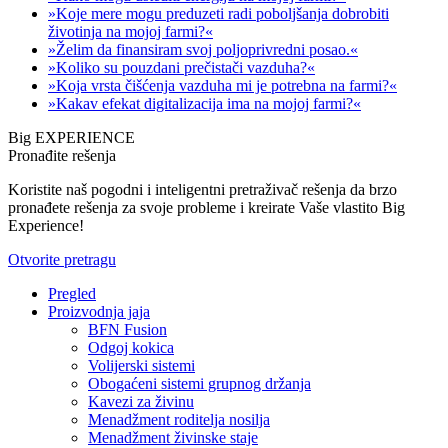
»Koje mere mogu preduzeti radi poboljšanja dobrobiti
životinja na mojoj farmi?«
»Želim da finansiram svoj poljoprivredni posao.«
»Koliko su pouzdani prečistači vazduha?«
»Koja vrsta čišćenja vazduha mi je potrebna na farmi?«
»Kakav efekat digitalizacija ima na mojoj farmi?«
Big EXPERIENCE
Pronađite rešenja
Koristite naš pogodni i inteligentni pretraživač rešenja da brzo
pronađete rešenja za svoje probleme i kreirate Vaše vlastito Big
Experience!
Otvorite pretragu
Pregled
Proizvodnja jaja
BFN Fusion
Odgoj kokica
Volijerski sistemi
Obogaćeni sistemi grupnog držanja
Kavezi za živinu
Menadžment roditelja nosilja
Menadžment živinske staje