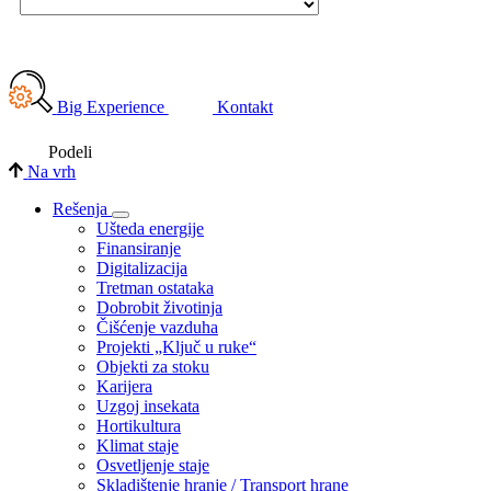
Big Experience
Kontakt
Podeli
Na vrh
Rešenja
Ušteda energije
Finansiranje
Digitalizacija
Tretman ostataka
Dobrobit životinja
Čišćenje vazduha
Projekti „Ključ u ruke“
Objekti za stoku
Karijera
Uzgoj insekata
Hortikultura
Klimat staje
Osvetljenje staje
Skladištenje hranje / Transport hrane