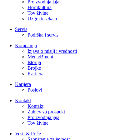
Proizvodnja jaja
Hortikultura
Tov živine
Uzgoj insekata
Servis
Podrška i servis
Kompanija
Izjava o misiji i vrednosti
Menadžment
Istorija
Brojke
Karijera
Karijera
Poslovi
Kontakt
Kontakt
Zahtev za prospekt
Proizvodnja jaja
Tov živine
Vesti & Priče
Saopštenja za javnost