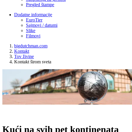
Pregled štampe
Dodatne informacije
EuroTier
Sajmovi / datumi
Slike
Filmovi
bigdutchman.com
Kontakt
Tov živine
Kontakt širom sveta
Kući na svih pet kontinenata