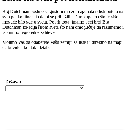
Big Dutchman posluje sa gustom mrežom agenata i distributera na
svih pet kontinenata da bi se približili našim kupcima što je više
moguće bilo gde u svetu. Povrh toga, imamo veći broj Big
Dutchman lokacija širom sveta što nam omogućuje da razumemo i
ispunimo regionalne zahteve.
Molimo Vas da odaberete Vašu zemlju sa liste ili direktno na mapi
da bi videli kontakt detalje.
Država: