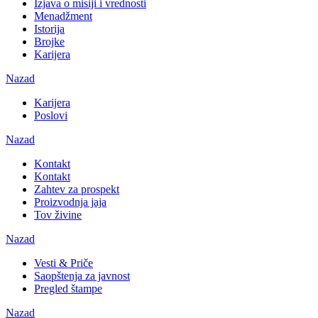
Izjava o misiji i vrednosti
Menadžment
Istorija
Brojke
Karijera
Nazad
Karijera
Poslovi
Nazad
Kontakt
Kontakt
Zahtev za prospekt
Proizvodnja jaja
Tov živine
Nazad
Vesti & Priče
Saopštenja za javnost
Pregled štampe
Nazad