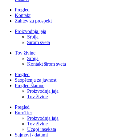
Pregled
Kontakt
Zahtev za prospekt
Proizvodnja jaja
Srbija
Širom sveta
Tov živine
Srbija
Kontakt širom sveta
Pregled
Saopštenja za javnost
Pregled štampe
Proizvodnja jaja
Tov živine
Pregled
EuroTier
Proizvodnja jaja
Tov živine
Uzgoj insekata
Sajmovi / datumi