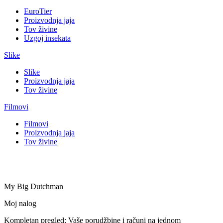
EuroTier
Proizvodnja jaja
Tov živine
Uzgoj insekata
Slike
Slike
Proizvodnja jaja
Tov živine
Filmovi
Filmovi
Proizvodnja jaja
Tov živine
My Big Dutchman
Moj nalog
Kompletan pregled: Vaše porudžbine i računi na jednom