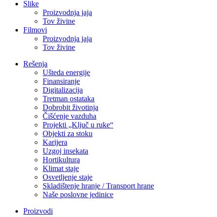
Slike
Proizvodnja jaja
Tov živine
Filmovi
Proizvodnja jaja
Tov živine
Rešenja
Ušteda energije
Finansiranje
Digitalizacija
Tretman ostataka
Dobrobit životinja
Čišćenje vazduha
Projekti „Ključ u ruke“
Objekti za stoku
Karijera
Uzgoj insekata
Hortikultura
Klimat staje
Osvetljenje staje
Skladištenje hranje / Transport hrane
Naše poslovne jedinice
Proizvodi