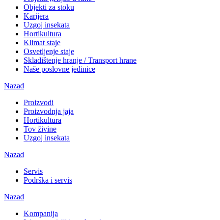
Objekti za stoku
Karijera
Uzgoj insekata
Hortikultura
Klimat staje
Osvetljenje staje
Skladištenje hranje / Transport hrane
Naše poslovne jedinice
Nazad
Proizvodi
Proizvodnja jaja
Hortikultura
Tov živine
Uzgoj insekata
Nazad
Servis
Podrška i servis
Nazad
Kompanija