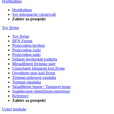
Hortikultura
Hortikultura
Sve informacije i proizvodi
Zahtev za prospekt
Tov živine
Tov živine
BFN Fusion
Proizvodnja brojlera
Proizvodnja ćurki
Proizvodnja patki
Držanje brojlerskih roditelja
Menadžment živinske staje
Upravljanje klimatom kod živine
Osvetlenje staje kod živine
Tretman izduvnog vazduha
Tretman otpadaka
Skladištenje hranje / Transport hrane
Snabdevanje električnom energijom
Reference
Zahtev za prospekt
Uzgoj insekata