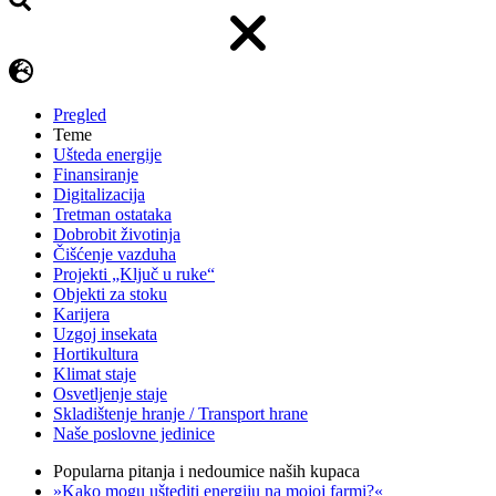
Pregled
Teme
Ušteda energije
Finansiranje
Digitalizacija
Tretman ostataka
Dobrobit životinja
Čišćenje vazduha
Projekti „Ključ u ruke“
Objekti za stoku
Karijera
Uzgoj insekata
Hortikultura
Klimat staje
Osvetljenje staje
Skladištenje hranje / Transport hrane
Naše poslovne jedinice
Popularna pitanja i nedoumice naših kupaca
»Kako mogu uštediti energiju na mojoj farmi?«