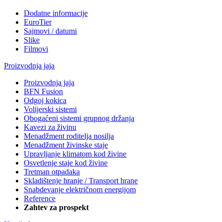
Dodatne informacije
EuroTier
Sajmovi / datumi
Slike
Filmovi
Proizvodnja jaja
Proizvodnja jaja
BFN Fusion
Odgoj kokica
Volijerski sistemi
Obogaćeni sistemi grupnog držanja
Kavezi za živinu
Menadžment roditelja nosilja
Menadžment živinske staje
Upravljanje klimatom kod živine
Osvetlenje staje kod živine
Tretman otpadaka
Skladištenje hranje / Transport hrane
Snabdevanje električnom energijom
Reference
Zahtev za prospekt