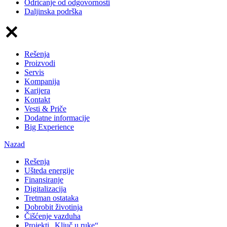
Odricanje od odgovornosti
Daljinska podrška
Rešenja
Proizvodi
Servis
Kompanija
Karijera
Kontakt
Vesti & Priče
Dodatne informacije
Big Experience
Nazad
Rešenja
Ušteda energije
Finansiranje
Digitalizacija
Tretman ostataka
Dobrobit životinja
Čišćenje vazduha
Projekti „Ključ u ruke“