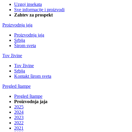
Uzgoj insekata
Sve informacije i proizvodi
Zahtev za prospekt
Proizvodnja jaja
Proizvodnja jaja
Srbija
Širom sveta
Tov živine
Tov živine
Srbija
Kontakt širom sveta
Pregled štampe
Pregled štampe
Proizvodnja jaja
2025
2024
2023
2022
2021