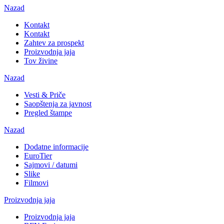
Nazad
Kontakt
Kontakt
Zahtev za prospekt
Proizvodnja jaja
Tov živine
Nazad
Vesti & Priče
Saopštenja za javnost
Pregled štampe
Nazad
Dodatne informacije
EuroTier
Sajmovi / datumi
Slike
Filmovi
Proizvodnja jaja
Proizvodnja jaja