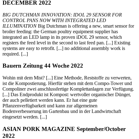
DECEMBER 2022
BIG DUTCHMAN INNOVATION: IDOL 29 SENSOR FOR
CONTROL PANS NOW WITH INTEGRATED LED
ILLUMINATION
Big Dutchman is offering a new, smart sensor for
broiler feeding: the German poultry equipment supplier has
integrated an LED lamp in its proven iDOL 29 sensor, which
registers the feed level in the second to last feed pan. [...] Existing
systems are easy to retrofit. [...] no additional assembly work is
required. [...]
Bauern Zeitung 44 Woche 2022
Wohin mit dem Mist? [...] Eine Methode, Reststoffe zu verwerten,
ist die Kompostierung. Hierfür stehen mit dem Compo-Tower und
Compoliner zwei anschlussfertige Komplettanlagen zur Verfügung.
[...] Das Endprodukt ist Kompost: wertvoller organischer Dünger,
der auch pelletiert werden kann. Er hat eine gute
Pflanzenverfügbarkeit und kann zur allgemeinen
Bodenverbesserung im Gartenbau und in der Landwirtschaft
eingesetzt werden. [...]
ASIAN PORK MAGAZINE September/October
2022