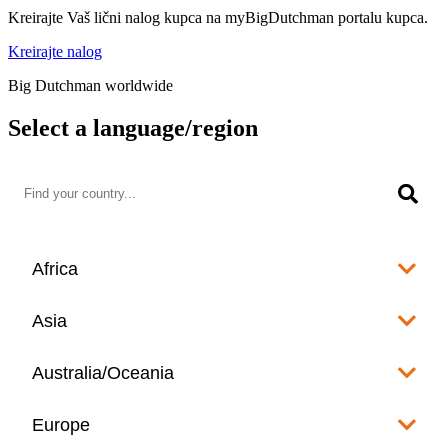
Kreirajte Vaš lični nalog kupca na myBigDutchman portalu kupca.
Kreirajte nalog
Big Dutchman worldwide
Select a language/region
Africa
Algeria
Asia
العربية
Afghanistan
Australia/Oceania
Angola
English
www.bigdutchman.co.za
Australia
Europe
Bangladesh
Benin
www.bigdutchman.asia