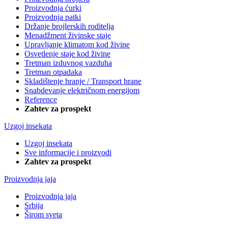
Proizvodnja ćurki
Proizvodnja patki
Držanje brojlerskih roditelja
Menadžment živinske staje
Upravljanje klimatom kod živine
Osvetlenje staje kod živine
Tretman izduvnog vazduha
Tretman otpadaka
Skladištenje hranje / Transport hrane
Snabdevanje električnom energijom
Reference
Zahtev za prospekt
Uzgoj insekata
Uzgoj insekata
Sve informacije i proizvodi
Zahtev za prospekt
Proizvodnja jaja
Proizvodnja jaja
Srbija
Širom sveta