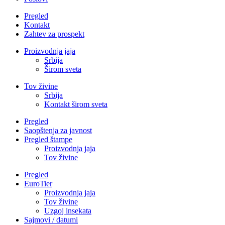
Pregled
Kontakt
Zahtev za prospekt
Proizvodnja jaja
Srbija
Širom sveta
Tov živine
Srbija
Kontakt širom sveta
Pregled
Saopštenja za javnost
Pregled štampe
Proizvodnja jaja
Tov živine
Pregled
EuroTier
Proizvodnja jaja
Tov živine
Uzgoj insekata
Sajmovi / datumi