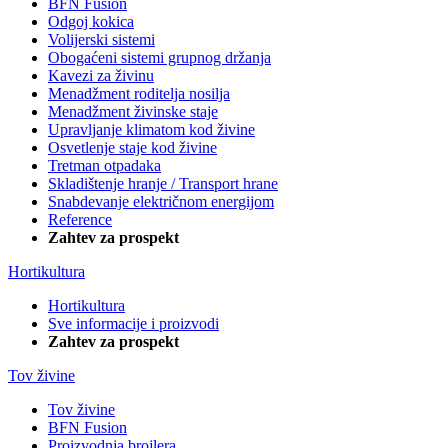
BFN Fusion
Odgoj kokica
Volijerski sistemi
Obogaćeni sistemi grupnog držanja
Kavezi za živinu
Menadžment roditelja nosilja
Menadžment živinske staje
Upravljanje klimatom kod živine
Osvetlenje staje kod živine
Tretman otpadaka
Skladištenje hranje / Transport hrane
Snabdevanje električnom energijom
Reference
Zahtev za prospekt
Hortikultura
Hortikultura
Sve informacije i proizvodi
Zahtev za prospekt
Tov živine
Tov živine
BFN Fusion
Proizvodnja brojlera