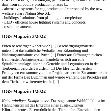
data from all poultry production phases [...]
- alternative systems for egg production / represented by the new
welfare aviary Natura Step XL;
- buildings / solutions from planning to completion;
- LED / efficient house lighting systems and concepts;
- residue treatment.
DGS Magazin 3/2022
Puten beschäftigen - aber wie? [...] Beschäftigungsmaterial
unterstützt das natürliche Verhalten zur Erkundung und
Nahrungsaufnahme von Puten [...] Futter aus Öffnungen picken
Beim ersten Anlagensystem handelte es sich um eine
Spiralförderanlage, über die Getreide und Leguminosen in den
Tierbereich befördert wurden. [...] Die Idee für den ersten
Prototypen entstammte von den Projektpartnern in Zusammenarbeit
mit der Firma Big Dutchman und wurde während des Projektes mit
dem Tierhalter weiterentwickelt. [...]
DGS Magazin 1/2022
Keine windigen Kompromisse
Das sogenannte Wohlfühlklima im
Hähnchenstall ist das Ergebnis eines ausgeklügelten
Klimakonzeptes. Es ermöglicht den Tieren, ihre Energie in den