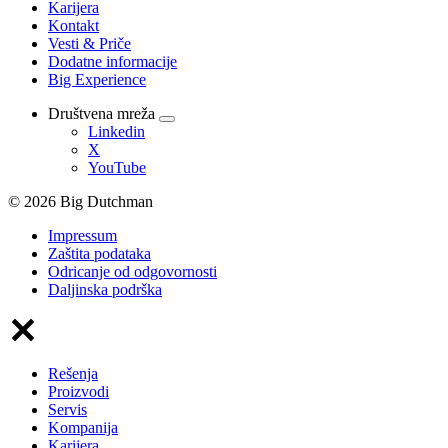
Karijera
Kontakt
Vesti & Priče
Dodatne informacije
Big Experience
Društvena mreža
Linkedin
X
YouTube
© 2026 Big Dutchman
Impressum
Zaštita podataka
Odricanje od odgovornosti
Daljinska podrška
Rešenja
Proizvodi
Servis
Kompanija
Karijera