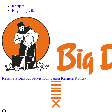
Karijera
Region i jezik
Rešenja
Proizvodi
Servis
Kompanija
Karijera
Kontakt