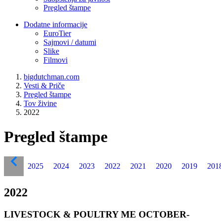
Pregled štampe
Dodatne informacije
EuroTier
Sajmovi / datumi
Slike
Filmovi
bigdutchman.com
Vesti & Priče
Pregled štampe
Tov živine
2022
Pregled štampe
2025
2024
2023
2022
2021
2020
2019
201
2022
LIVESTOCK & POULTRY ME OCTOBER-