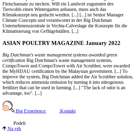
Fleischansatz zu stecken. Will ein Landwirt zugunsten des
Tierwohls einen Wintergarten anbauen, muss auch das
Klimakonzept neu gedacht werden. [...] [...] ist Senior Manager
Climate Concepts und verantwortet in der Big Dutchman
Unternehmenszentrale in Vechta-Calveslage die Konzepte für die
Klimatisierung von Geflügelställen. [...]
ASIAN POULTRY MAGAZINE January 2022
Big Dutchman's waste management systems awarded green
certification
Big Dutchman's waste management systems,
CompoTower and CompoTower with Air Scrubber, were awarded
the MyHIJAU certification by the Malaysian government. [...] To
improve the system, Big Dutchman added the Air Scrubber solution,
which reduces ammonia emission by turning it into nitrogenous
fertilizer that can be used in farming. [...] "The lack of odor is an
advantage, too". [...]
Big Experience
Kontakt
Podeli
Na vrh