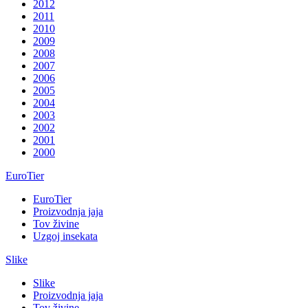
2012
2011
2010
2009
2008
2007
2006
2005
2004
2003
2002
2001
2000
EuroTier
EuroTier
Proizvodnja jaja
Tov živine
Uzgoj insekata
Slike
Slike
Proizvodnja jaja
Tov živine