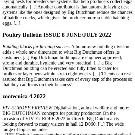
laying nests for breeders are systems that help producers collect eggs
automatically. [...] Another contributor is that automatic laying nest
systems like the ones designed by Big Dutchman reduce the chances
of hairline cracks, which gives the producer more settable hatching
eggs. [...]
Poultry Bulletin ISSUE 8 JUNE/JULY 2022
Building blocks für farming success
A brand-new building division
adds a whole new dimension to what Big Dutchman offers its
customers [...] Big Dutchman buildings are engineer-approved,
strong and durable, hygienic and very practical. [...] a Big
Dutchman building can be erected and fully fitted to cater for
broilers or layer hens within six to eight weeks. [...] 'Clients can rest
assured that Big Dutchman takes care of every step of the process so
that they can focus on their business'
zootecnica 4 2022
VIV EUROPE PREVIEW
Digitalisation, animal welfare and more:
BIG DUTCHMAN concepts for poultry production On the
occasion of VIV EUROPE 2022 in Utrecht Big Dutchman is
looking forward to many visitors in hall 12.D060. [...] The wide
range of topics includes:
- BFN Fusion / game-changing platform that generates standardised