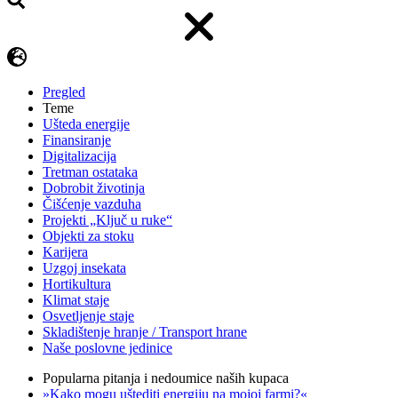
Pregled
Teme
Ušteda energije
Finansiranje
Digitalizacija
Tretman ostataka
Dobrobit životinja
Čišćenje vazduha
Projekti „Ključ u ruke“
Objekti za stoku
Karijera
Uzgoj insekata
Hortikultura
Klimat staje
Osvetljenje staje
Skladištenje hranje / Transport hrane
Naše poslovne jedinice
Popularna pitanja i nedoumice naših kupaca
»Kako mogu uštediti energiju na mojoj farmi?«