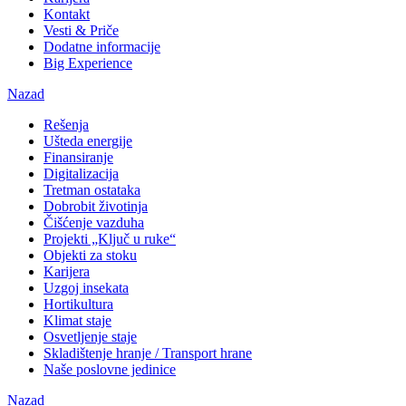
Kontakt
Vesti & Priče
Dodatne informacije
Big Experience
Nazad
Rešenja
Ušteda energije
Finansiranje
Digitalizacija
Tretman ostataka
Dobrobit životinja
Čišćenje vazduha
Projekti „Ključ u ruke“
Objekti za stoku
Karijera
Uzgoj insekata
Hortikultura
Klimat staje
Osvetljenje staje
Skladištenje hranje / Transport hrane
Naše poslovne jedinice
Nazad