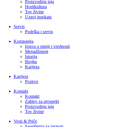
Proizvodnja jaja
Hortikultura
Tov živine
Uzgoj insekata
Servis
Podrška i servis
Kompanija
Izjava o misiji i vrednosti
Menadžment
Istorija
Brojke
Karijera
Karijera
Poslovi
Kontakt
Kontakt
Zahtev za prospekt
Proizvodnja jaja
Tov živine
Vesti & Priče
Saopštenja za javnost