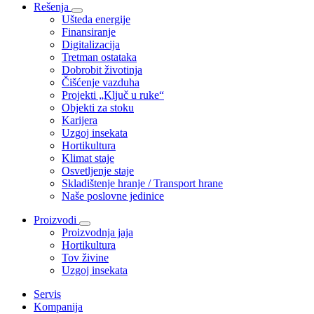
Rešenja
Ušteda energije
Finansiranje
Digitalizacija
Tretman ostataka
Dobrobit životinja
Čišćenje vazduha
Projekti „Ključ u ruke“
Objekti za stoku
Karijera
Uzgoj insekata
Hortikultura
Klimat staje
Osvetljenje staje
Skladištenje hranje / Transport hrane
Naše poslovne jedinice
Proizvodi
Proizvodnja jaja
Hortikultura
Tov živine
Uzgoj insekata
Servis
Kompanija