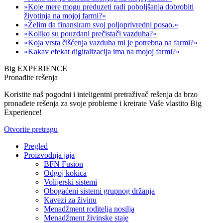
»Koje mere mogu preduzeti radi poboljšanja dobrobiti
životinja na mojoj farmi?«
»Želim da finansiram svoj poljoprivredni posao.«
»Koliko su pouzdani prečistači vazduha?«
»Koja vrsta čišćenja vazduha mi je potrebna na farmi?«
»Kakav efekat digitalizacija ima na mojoj farmi?«
Big EXPERIENCE
Pronađite rešenja
Koristite naš pogodni i inteligentni pretraživač rešenja da brzo
pronađete rešenja za svoje probleme i kreirate Vaše vlastito Big
Experience!
Otvorite pretragu
Pregled
Proizvodnja jaja
BFN Fusion
Odgoj kokica
Volijerski sistemi
Obogaćeni sistemi grupnog držanja
Kavezi za živinu
Menadžment roditelja nosilja
Menadžment živinske staje