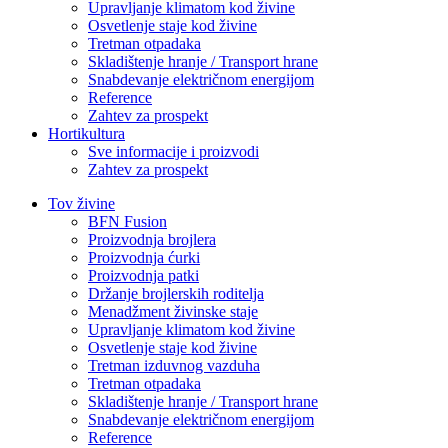
Upravljanje klimatom kod živine
Osvetlenje staje kod živine
Tretman otpadaka
Skladištenje hranje / Transport hrane
Snabdevanje električnom energijom
Reference
Zahtev za prospekt
Hortikultura
Sve informacije i proizvodi
Zahtev za prospekt
Tov živine
BFN Fusion
Proizvodnja brojlera
Proizvodnja ćurki
Proizvodnja patki
Držanje brojlerskih roditelja
Menadžment živinske staje
Upravljanje klimatom kod živine
Osvetlenje staje kod živine
Tretman izduvnog vazduha
Tretman otpadaka
Skladištenje hranje / Transport hrane
Snabdevanje električnom energijom
Reference