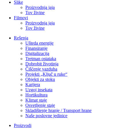
Slike
Proizvodnja jaja
Tov živine
Filmovi
Proizvodnja jaja
Tov živine
Rešenja
Ušteda energije
Finansiranje
Digitalizacija
Tretman ostataka
Dobrobit životinja
Čišćenje vazduha
Projekti „Ključ u ruke“
Objekti za stoku
Karijera
Uzgoj insekata
Hortikultura
Klimat staje
Osvetljenje staje
Skladištenje hranje / Transport hrane
Naše poslovne jedinice
Proizvodi