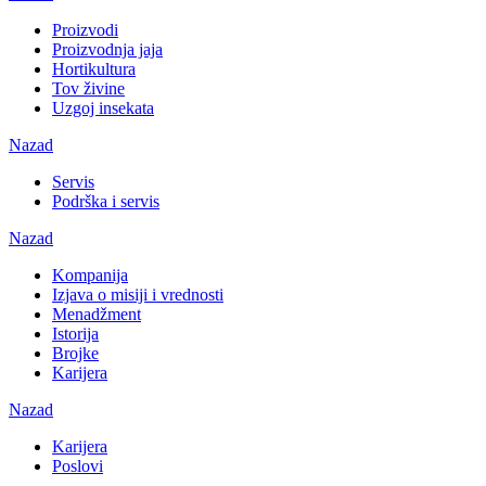
Proizvodi
Proizvodnja jaja
Hortikultura
Tov živine
Uzgoj insekata
Nazad
Servis
Podrška i servis
Nazad
Kompanija
Izjava o misiji i vrednosti
Menadžment
Istorija
Brojke
Karijera
Nazad
Karijera
Poslovi