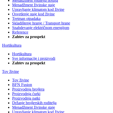
Menadžment roditelja nosilja
Menadžment živinske staje
Upravljanje klimatom kod živine
Osvetlenje staje kod živine
Tretman otpadaka
Skladištenje hranje / Transport hrane
Snabdevanje električnom energijom
Reference
Zahtev za prospekt
Hortikultura
Hortikultura
Sve informacije i proizvodi
Zahtev za prospekt
Tov živine
Tov živine
BFN Fusion
Proizvodnja brojlera
Proizvodnja ćurki
Proizvodnja patki
Držanje brojlerskih roditelja
Menadžment živinske staje
Upravljanje klimatom kod živine