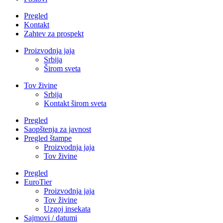
Pregled
Kontakt
Zahtev za prospekt
Proizvodnja jaja
Srbija
Širom sveta
Tov živine
Srbija
Kontakt širom sveta
Pregled
Saopštenja za javnost
Pregled štampe
Proizvodnja jaja
Tov živine
Pregled
EuroTier
Proizvodnja jaja
Tov živine
Uzgoj insekata
Sajmovi / datumi