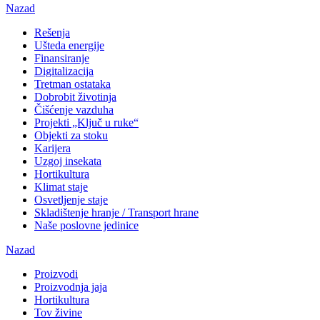
Nazad
Rešenja
Ušteda energije
Finansiranje
Digitalizacija
Tretman ostataka
Dobrobit životinja
Čišćenje vazduha
Projekti „Ključ u ruke“
Objekti za stoku
Karijera
Uzgoj insekata
Hortikultura
Klimat staje
Osvetljenje staje
Skladištenje hranje / Transport hrane
Naše poslovne jedinice
Nazad
Proizvodi
Proizvodnja jaja
Hortikultura
Tov živine