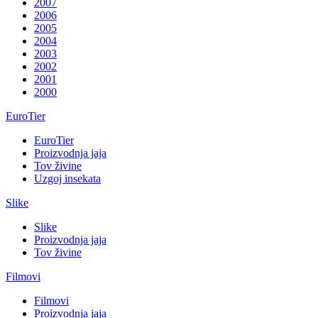
2007
2006
2005
2004
2003
2002
2001
2000
EuroTier
EuroTier
Proizvodnja jaja
Tov živine
Uzgoj insekata
Slike
Slike
Proizvodnja jaja
Tov živine
Filmovi
Filmovi
Proizvodnja jaja