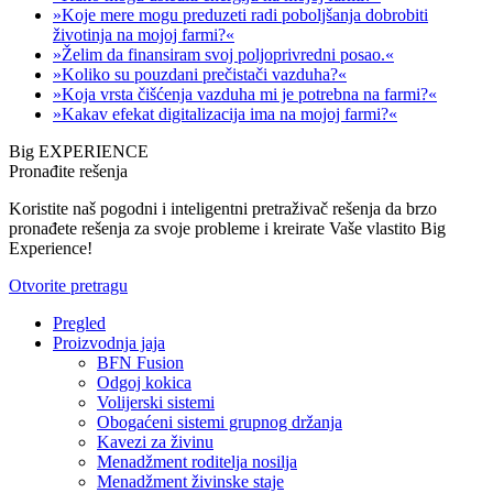
»Koje mere mogu preduzeti radi poboljšanja dobrobiti
životinja na mojoj farmi?«
»Želim da finansiram svoj poljoprivredni posao.«
»Koliko su pouzdani prečistači vazduha?«
»Koja vrsta čišćenja vazduha mi je potrebna na farmi?«
»Kakav efekat digitalizacija ima na mojoj farmi?«
Big EXPERIENCE
Pronađite rešenja
Koristite naš pogodni i inteligentni pretraživač rešenja da brzo
pronađete rešenja za svoje probleme i kreirate Vaše vlastito Big
Experience!
Otvorite pretragu
Pregled
Proizvodnja jaja
BFN Fusion
Odgoj kokica
Volijerski sistemi
Obogaćeni sistemi grupnog držanja
Kavezi za živinu
Menadžment roditelja nosilja
Menadžment živinske staje