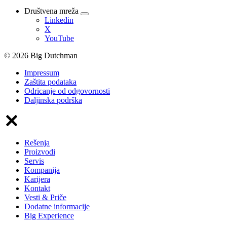
Društvena mreža
Linkedin
X
YouTube
© 2026 Big Dutchman
Impressum
Zaštita podataka
Odricanje od odgovornosti
Daljinska podrška
Rešenja
Proizvodi
Servis
Kompanija
Karijera
Kontakt
Vesti & Priče
Dodatne informacije
Big Experience