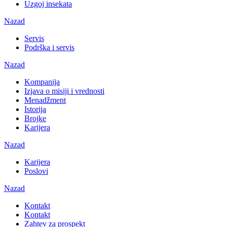
Uzgoj insekata
Nazad
Servis
Podrška i servis
Nazad
Kompanija
Izjava o misiji i vrednosti
Menadžment
Istorija
Brojke
Karijera
Nazad
Karijera
Poslovi
Nazad
Kontakt
Kontakt
Zahtev za prospekt