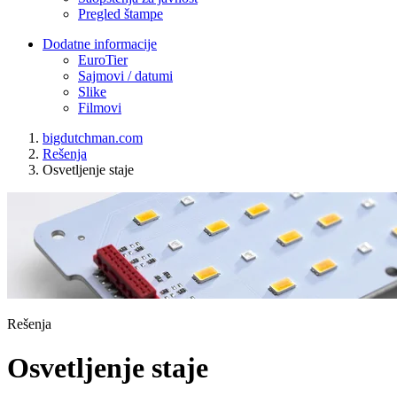
Pregled štampe
Dodatne informacije
EuroTier
Sajmovi / datumi
Slike
Filmovi
bigdutchman.com
Rešenja
Osvetljenje staje
Rešenja
Osvetljenje staje