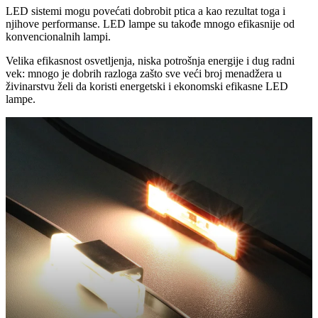
LED sistemi mogu povećati dobrobit ptica a kao rezultat toga i
njihove performanse. LED lampe su takođe mnogo efikasnije od
konvencionalnih lampi.
Velika efikasnost osvetljenja, niska potrošnja energije i dug radni
vek: mnogo je dobrih razloga zašto sve veći broj menadžera u
živinarstvu želi da koristi energetski i ekonomski efikasne LED
lampe.