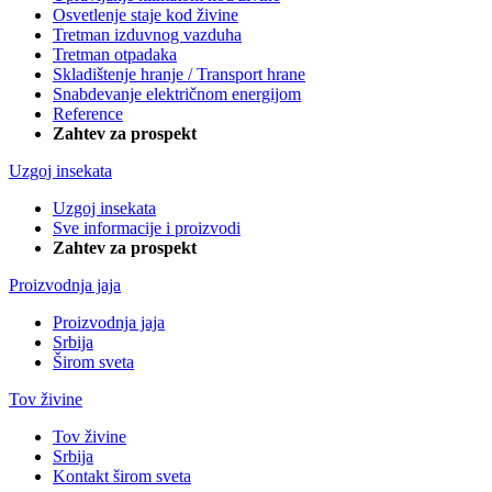
Osvetlenje staje kod živine
Tretman izduvnog vazduha
Tretman otpadaka
Skladištenje hranje / Transport hrane
Snabdevanje električnom energijom
Reference
Zahtev za prospekt
Uzgoj insekata
Uzgoj insekata
Sve informacije i proizvodi
Zahtev za prospekt
Proizvodnja jaja
Proizvodnja jaja
Srbija
Širom sveta
Tov živine
Tov živine
Srbija
Kontakt širom sveta