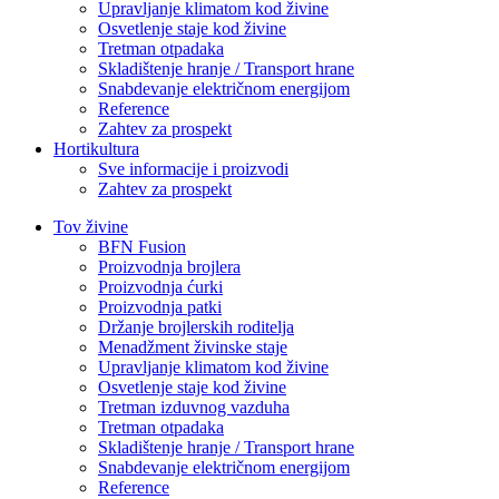
Upravljanje klimatom kod živine
Osvetlenje staje kod živine
Tretman otpadaka
Skladištenje hranje / Transport hrane
Snabdevanje električnom energijom
Reference
Zahtev za prospekt
Hortikultura
Sve informacije i proizvodi
Zahtev za prospekt
Tov živine
BFN Fusion
Proizvodnja brojlera
Proizvodnja ćurki
Proizvodnja patki
Držanje brojlerskih roditelja
Menadžment živinske staje
Upravljanje klimatom kod živine
Osvetlenje staje kod živine
Tretman izduvnog vazduha
Tretman otpadaka
Skladištenje hranje / Transport hrane
Snabdevanje električnom energijom
Reference