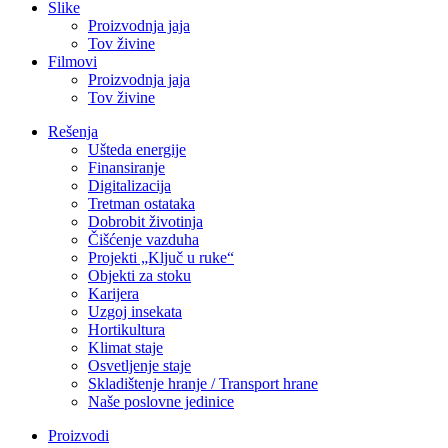
Slike
Proizvodnja jaja
Tov živine
Filmovi
Proizvodnja jaja
Tov živine
Rešenja
Ušteda energije
Finansiranje
Digitalizacija
Tretman ostataka
Dobrobit životinja
Čišćenje vazduha
Projekti „Ključ u ruke“
Objekti za stoku
Karijera
Uzgoj insekata
Hortikultura
Klimat staje
Osvetljenje staje
Skladištenje hranje / Transport hrane
Naše poslovne jedinice
Proizvodi