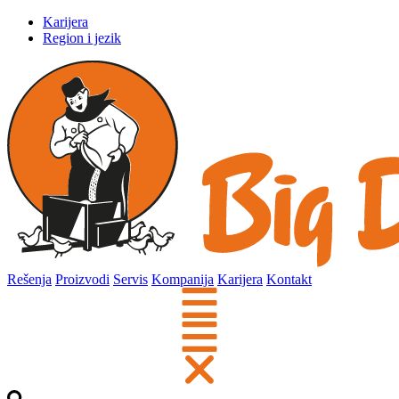
Karijera
Region i jezik
Rešenja
Proizvodi
Servis
Kompanija
Karijera
Kontakt