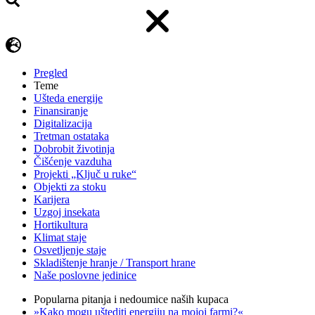
Pregled
Teme
Ušteda energije
Finansiranje
Digitalizacija
Tretman ostataka
Dobrobit životinja
Čišćenje vazduha
Projekti „Ključ u ruke“
Objekti za stoku
Karijera
Uzgoj insekata
Hortikultura
Klimat staje
Osvetljenje staje
Skladištenje hranje / Transport hrane
Naše poslovne jedinice
Popularna pitanja i nedoumice naših kupaca
»Kako mogu uštediti energiju na mojoj farmi?«