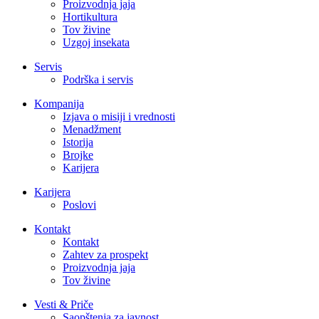
Proizvodnja jaja
Hortikultura
Tov živine
Uzgoj insekata
Servis
Podrška i servis
Kompanija
Izjava o misiji i vrednosti
Menadžment
Istorija
Brojke
Karijera
Karijera
Poslovi
Kontakt
Kontakt
Zahtev za prospekt
Proizvodnja jaja
Tov živine
Vesti & Priče
Saopštenja za javnost