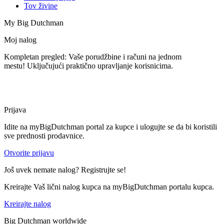
Tov živine
My Big Dutchman
Moj nalog
Kompletan pregled: Vaše porudžbine i računi na jednom
mestu! Uključujući praktično upravljanje korisnicima.
Prijava
Idite na myBigDutchman portal za kupce i ulogujte se da bi koristili
sve prednosti prodavnice.
Otvorite prijavu
Još uvek nemate nalog? Registrujte se!
Kreirajte Vaš lični nalog kupca na myBigDutchman portalu kupca.
Kreirajte nalog
Big Dutchman worldwide