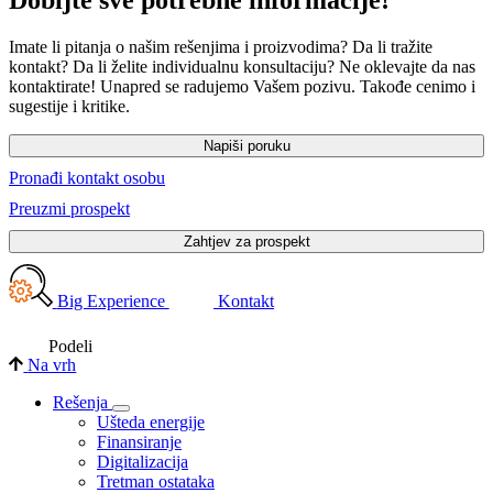
Dobijte sve potrebne informacije!
Imate li pitanja o našim rešenjima i proizvodima? Da li tražite
kontakt? Da li želite individualnu konsultaciju? Ne oklevajte da nas
kontaktirate! Unapred se radujemo Vašem pozivu. Takođe cenimo i
sugestije i kritike.
Napiši poruku
Pronađi kontakt osobu
Preuzmi prospekt
Zahtjev za prospekt
Big Experience
Kontakt
Podeli
Na vrh
Rešenja
Ušteda energije
Finansiranje
Digitalizacija
Tretman ostataka