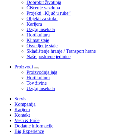
Dobrobit životinja
Čišćenje vazduha
Projekti „Ključ u ruke“
Objekti za stoku
Karijera
Uzgoj insekata
Hortikultura
Klimat staje
Osvetljenje staje
Skladištenje hranje / Transport hrane
Naše poslovne jedinice
Proizvodi
Proizvodnja jaja
Hortikultura
Tov živine
Uzgoj insekata
Servis
Kompanija
Karijera
Kontakt
Vesti & Priče
Dodatne informacije
Big Experience