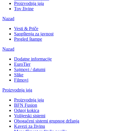
Proizvodnja jaja
Tov živine
Nazad
Vesti & Priče
Saopštenja za javnost
Pregled štampe
Nazad
Dodatne informacije
EuroTier
Sajmovi / datumi
Slike
Filmovi
Proizvodnja jaja
Proizvodnja jaja
BFN Fusion
Odgoj kokica
Volijerski sistemi
Obogaćeni sistemi grupnog držanja
Kavezi za živinu