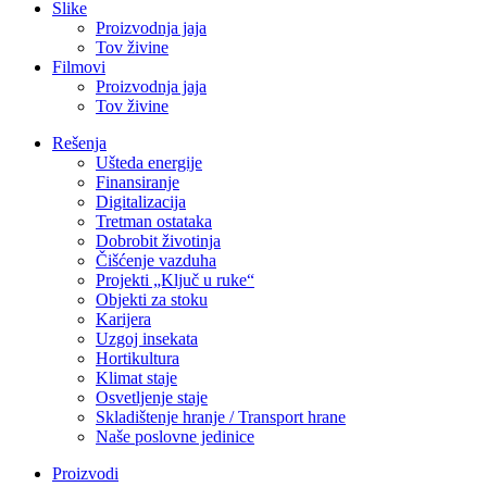
Slike
Proizvodnja jaja
Tov živine
Filmovi
Proizvodnja jaja
Tov živine
Rešenja
Ušteda energije
Finansiranje
Digitalizacija
Tretman ostataka
Dobrobit životinja
Čišćenje vazduha
Projekti „Ključ u ruke“
Objekti za stoku
Karijera
Uzgoj insekata
Hortikultura
Klimat staje
Osvetljenje staje
Skladištenje hranje / Transport hrane
Naše poslovne jedinice
Proizvodi