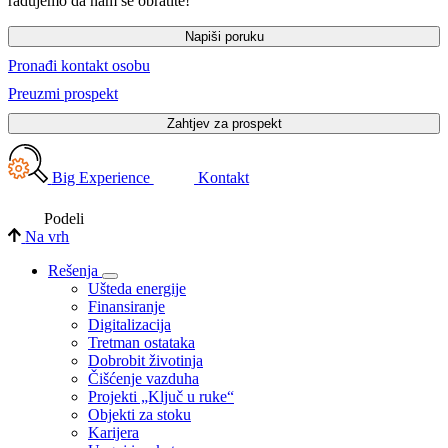
radujemo da nam se obratite!
Napiši poruku
Pronađi kontakt osobu
Preuzmi prospekt
Zahtjev za prospekt
Big Experience
Kontakt
Podeli
Na vrh
Rešenja
Ušteda energije
Finansiranje
Digitalizacija
Tretman ostataka
Dobrobit životinja
Čišćenje vazduha
Projekti „Ključ u ruke“
Objekti za stoku
Karijera