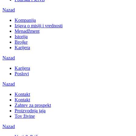
Nazad
Kompanija
Izjava o misiji i vrednosti
Menadžment
Istorija
Brojke
Karijera
Nazad
Karijera
Poslovi
Nazad
Kontakt
Kontakt
Zahtev za prospekt
Proizvodnja jaja
Tov živine
Nazad