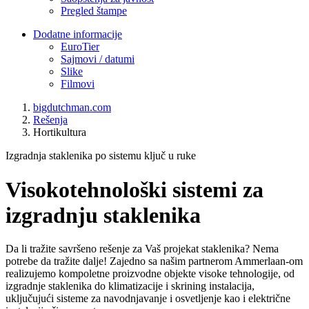
Pregled štampe
Dodatne informacije
EuroTier
Sajmovi / datumi
Slike
Filmovi
bigdutchman.com
Rešenja
Hortikultura
Izgradnja staklenika po sistemu ključ u ruke
Visokotehnološki sistemi za
izgradnju staklenika
Da li tražite savršeno rešenje za Vaš projekat staklenika? Nema
potrebe da tražite dalje! Zajedno sa našim partnerom Ammerlaan-om
realizujemo kompoletne proizvodne objekte visoke tehnologije, od
izgradnje staklenika do klimatizacije i skrining instalacija,
uključujući sisteme za navodnjavanje i osvetljenje kao i električne