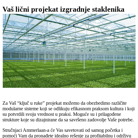
Vaš lični projekat izgradnje staklenika
Za Vaš “ključ u ruke” projekat možemo da obezbedimo različite
modularne sisteme koji se odlikuju efikasnom praksom kultura i koji
su potvrdili svoju vrednost u praksi. Moguće su i prilagođene
strukture koje su dizajnirane da sa savršeno zadovolje Vaše potrebe.
Stručnjaci Ammerlaan-a će Vas savetovati od samog početka i
pomoći Vam da pronađete idealno rešenje za profitabilnu i održivu