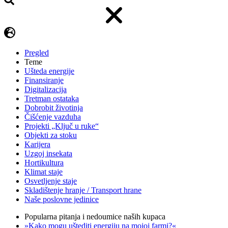
Pregled
Teme
Ušteda energije
Finansiranje
Digitalizacija
Tretman ostataka
Dobrobit životinja
Čišćenje vazduha
Projekti „Ključ u ruke“
Objekti za stoku
Karijera
Uzgoj insekata
Hortikultura
Klimat staje
Osvetljenje staje
Skladištenje hranje / Transport hrane
Naše poslovne jedinice
Popularna pitanja i nedoumice naših kupaca
»Kako mogu uštediti energiju na mojoj farmi?«