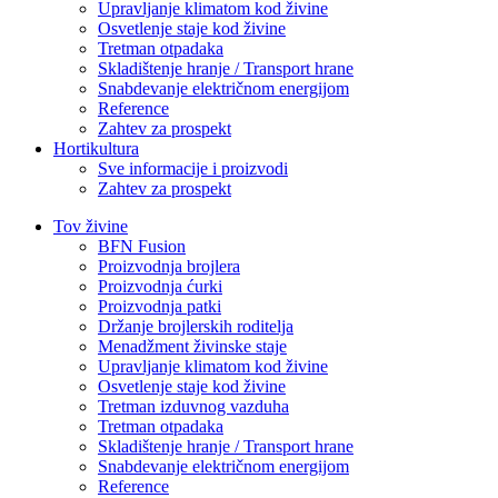
Upravljanje klimatom kod živine
Osvetlenje staje kod živine
Tretman otpadaka
Skladištenje hranje / Transport hrane
Snabdevanje električnom energijom
Reference
Zahtev za prospekt
Hortikultura
Sve informacije i proizvodi
Zahtev za prospekt
Tov živine
BFN Fusion
Proizvodnja brojlera
Proizvodnja ćurki
Proizvodnja patki
Držanje brojlerskih roditelja
Menadžment živinske staje
Upravljanje klimatom kod živine
Osvetlenje staje kod živine
Tretman izduvnog vazduha
Tretman otpadaka
Skladištenje hranje / Transport hrane
Snabdevanje električnom energijom
Reference