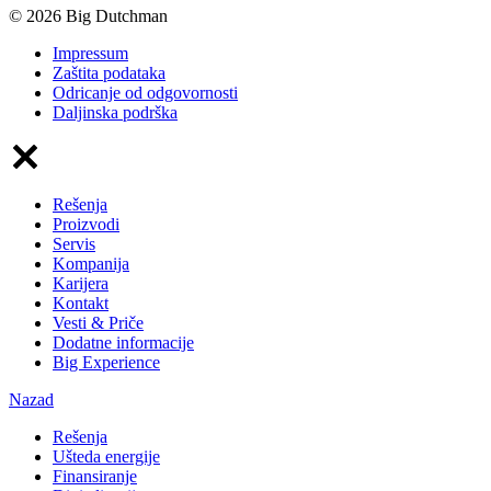
© 2026 Big Dutchman
Impressum
Zaštita podataka
Odricanje od odgovornosti
Daljinska podrška
Rešenja
Proizvodi
Servis
Kompanija
Karijera
Kontakt
Vesti & Priče
Dodatne informacije
Big Experience
Nazad
Rešenja
Ušteda energije
Finansiranje