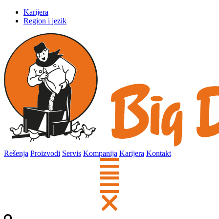
Karijera
Region i jezik
Rešenja
Proizvodi
Servis
Kompanija
Karijera
Kontakt