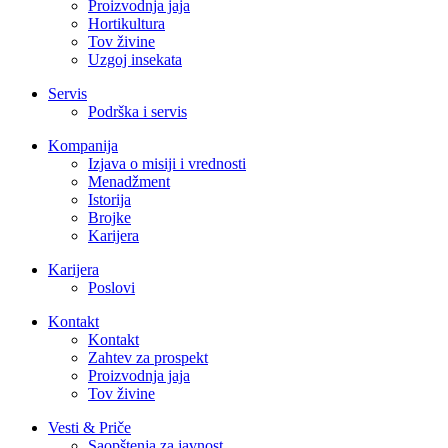
Proizvodnja jaja
Hortikultura
Tov živine
Uzgoj insekata
Servis
Podrška i servis
Kompanija
Izjava o misiji i vrednosti
Menadžment
Istorija
Brojke
Karijera
Karijera
Poslovi
Kontakt
Kontakt
Zahtev za prospekt
Proizvodnja jaja
Tov živine
Vesti & Priče
Saopštenja za javnost