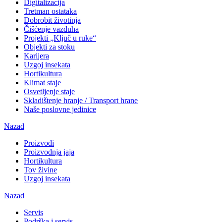
Digitalizacija
Tretman ostataka
Dobrobit životinja
Čišćenje vazduha
Projekti „Ključ u ruke“
Objekti za stoku
Karijera
Uzgoj insekata
Hortikultura
Klimat staje
Osvetljenje staje
Skladištenje hranje / Transport hrane
Naše poslovne jedinice
Nazad
Proizvodi
Proizvodnja jaja
Hortikultura
Tov živine
Uzgoj insekata
Nazad
Servis
Podrška i servis