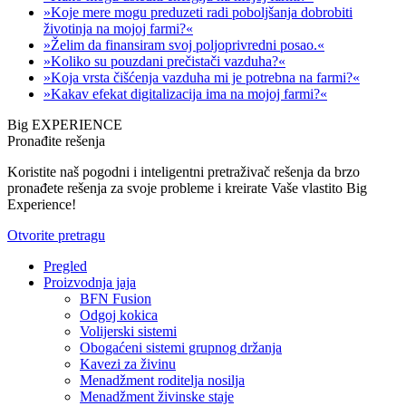
»Koje mere mogu preduzeti radi poboljšanja dobrobiti
životinja na mojoj farmi?«
»Želim da finansiram svoj poljoprivredni posao.«
»Koliko su pouzdani prečistači vazduha?«
»Koja vrsta čišćenja vazduha mi je potrebna na farmi?«
»Kakav efekat digitalizacija ima na mojoj farmi?«
Big EXPERIENCE
Pronađite rešenja
Koristite naš pogodni i inteligentni pretraživač rešenja da brzo
pronađete rešenja za svoje probleme i kreirate Vaše vlastito Big
Experience!
Otvorite pretragu
Pregled
Proizvodnja jaja
BFN Fusion
Odgoj kokica
Volijerski sistemi
Obogaćeni sistemi grupnog držanja
Kavezi za živinu
Menadžment roditelja nosilja
Menadžment živinske staje