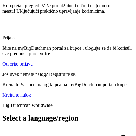
Kompletan pregled: Vaše porudžbine i računi na jednom
mestu! Uključujući praktično upravljanje korisnicima.
Prijava
Idite na myBigDutchman portal za kupce i ulogujte se da bi koristili
sve prednosti prodavnice.
Otvorite prijavu
Još uvek nemate nalog? Registrujte se!
Kreirajte Vaš lični nalog kupca na myBigDutchman portalu kupca.
Kreirajte nalog
Big Dutchman worldwide
Select a language/region