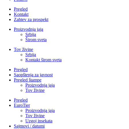
Pregled
Kontakt
Zahtev za prospekt
Proizvodnja jaja
Srbija
Širom sveta
Tov živine
Srbija
Kontakt širom sveta
Pregled
Saopštenja za javnost
Pregled štampe
Proizvodnja jaja
Tov živine
Pregled
EuroTier
Proizvodnja jaja
Tov živine
Uzgoj insekata
Sajmovi / datumi