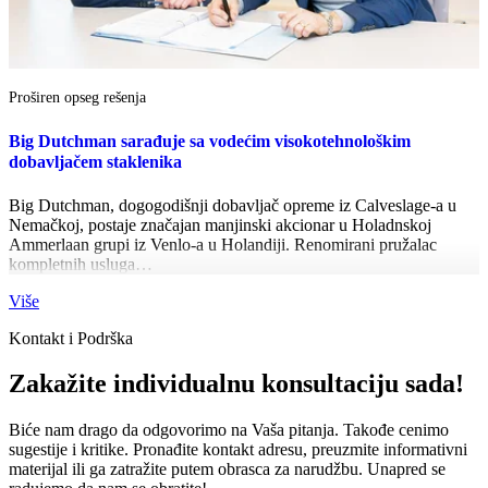
Proširen opseg rešenja
Big Dutchman sarađuje sa vodećim visokotehnološkim
dobavljačem staklenika
Big Dutchman, dogogodišnji dobavljač opreme iz Calveslage-a u
Nemačkoj, postaje značajan manjinski akcionar u Holadnskoj
Ammerlaan grupi iz Venlo-a u Holandiji. Renomirani pružalac
kompletnih usluga…
Više
Kontakt i Podrška
Zakažite individualnu konsultaciju sada!
Biće nam drago da odgovorimo na Vaša pitanja. Takođe cenimo
sugestije i kritike. Pronađite kontakt adresu, preuzmite informativni
materijal ili ga zatražite putem obrasca za narudžbu. Unapred se