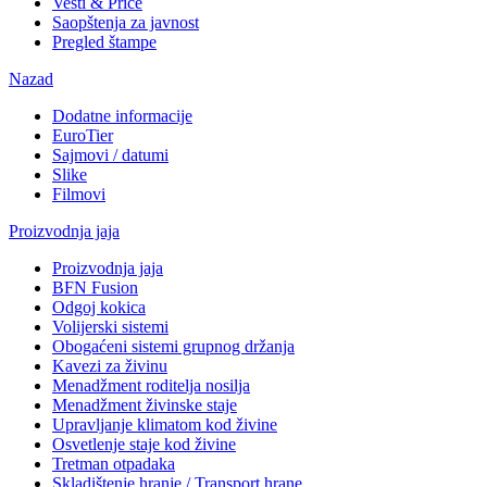
Vesti & Priče
Saopštenja za javnost
Pregled štampe
Nazad
Dodatne informacije
EuroTier
Sajmovi / datumi
Slike
Filmovi
Proizvodnja jaja
Proizvodnja jaja
BFN Fusion
Odgoj kokica
Volijerski sistemi
Obogaćeni sistemi grupnog držanja
Kavezi za živinu
Menadžment roditelja nosilja
Menadžment živinske staje
Upravljanje klimatom kod živine
Osvetlenje staje kod živine
Tretman otpadaka
Skladištenje hranje / Transport hrane