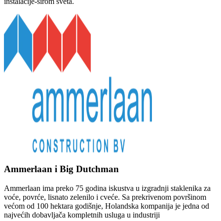
instalacije-širom sveta.
Ammerlaan i Big Dutchman
Ammerlaan ima preko 75 godina iskustva u izgradnji staklenika za
voće, povrće, lisnato zelenilo i cveće. Sa prekrivenom površinom
većom od 100 hektara godišnje, Holandska kompanija je jedna od
najvećih dobavljača kompletnih usluga u industriji