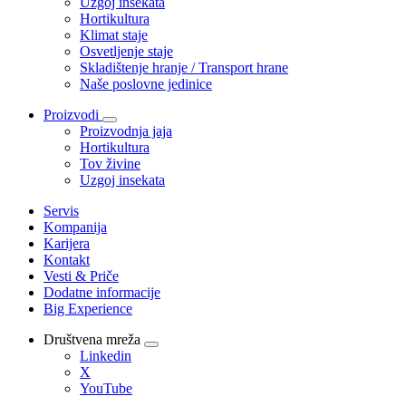
Uzgoj insekata
Hortikultura
Klimat staje
Osvetljenje staje
Skladištenje hranje / Transport hrane
Naše poslovne jedinice
Proizvodi
Proizvodnja jaja
Hortikultura
Tov živine
Uzgoj insekata
Servis
Kompanija
Karijera
Kontakt
Vesti & Priče
Dodatne informacije
Big Experience
Društvena mreža
Linkedin
X
YouTube