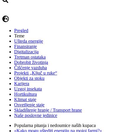
Pregled
Teme
Ušteda energije
Finansiranje
Digitalizacija
Tretman ostataka
Dobrobit životinja
Čišćenje vazduha
Projekti „Ključ u ruke“
Objekti za stoku
Karijera
Uzgoj insekata
Hortikultura
Klimat staje
Osvetljenje staje
Skladištenje hranje / Transport hrane
Naše poslovne jedinice
Popularna pitanja i nedoumice naših kupaca
»Kako mogu uštediti energiju na mojoj farmi?«