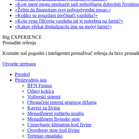
»Koje mere mogu preduzeti radi poboljšanja dobrobiti životinj
»Želim da finansiram svoj poljoprivredni posao.«
»Koliko su pouzdani prečistači vazduha?«
»Koja vrsta čišćenja vazduha mi je potrebna na farmi?«
»Kakav efekat digitalizacija ima na mojoj farmi?«
Big EXPERIENCE
Pronađite rešenja
Koristite naš pogodni i inteligentni pretraživač rešenja da brzo pronađ
Otvorite pretragu
Pregled
Proizvodnja jaja
BFN Fusion
Odgoj kokica
Volijerski sistemi
Obogaćeni sistemi grupnog držanja
Kavezi za živinu
Menadžment roditelja nosilja
Menadžment živinske staje
Upravljanje klimatom kod živine
Osvetlenje staje kod živine
Tretman otpadaka