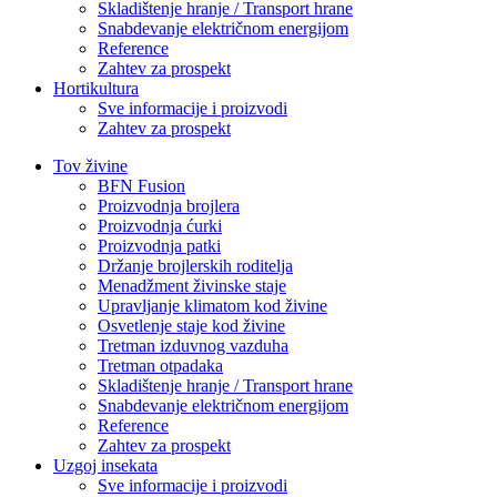
Skladištenje hranje / Transport hrane
Snabdevanje električnom energijom
Reference
Zahtev za prospekt
Hortikultura
Sve informacije i proizvodi
Zahtev za prospekt
Tov živine
BFN Fusion
Proizvodnja brojlera
Proizvodnja ćurki
Proizvodnja patki
Držanje brojlerskih roditelja
Menadžment živinske staje
Upravljanje klimatom kod živine
Osvetlenje staje kod živine
Tretman izduvnog vazduha
Tretman otpadaka
Skladištenje hranje / Transport hrane
Snabdevanje električnom energijom
Reference
Zahtev za prospekt
Uzgoj insekata
Sve informacije i proizvodi