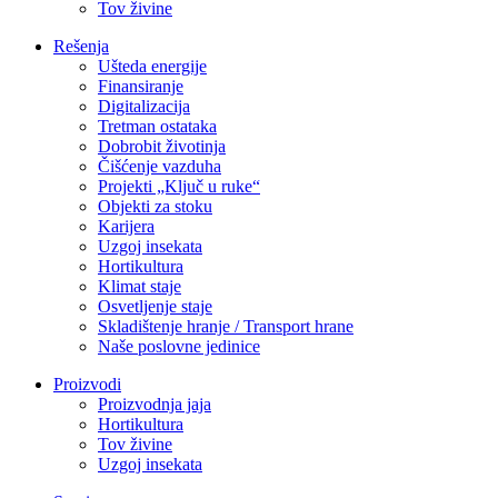
Tov živine
Rešenja
Ušteda energije
Finansiranje
Digitalizacija
Tretman ostataka
Dobrobit životinja
Čišćenje vazduha
Projekti „Ključ u ruke“
Objekti za stoku
Karijera
Uzgoj insekata
Hortikultura
Klimat staje
Osvetljenje staje
Skladištenje hranje / Transport hrane
Naše poslovne jedinice
Proizvodi
Proizvodnja jaja
Hortikultura
Tov živine
Uzgoj insekata