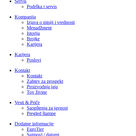
Servis
Podrška i servis
Kompanija
Izjava o misiji i vrednosti
Menadžment
Istorija
Brojke
Karijera
Karijera
Poslovi
Kontakt
Kontakt
Zahtev za prospekt
Proizvodnja jaja
Tov živine
Vesti & Priče
Saopštenja za javnost
Pregled štampe
Dodatne informacije
EuroTier
Sajmovi / datumi