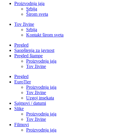
Proizvodnja jaja
Srbija
Širom sveta
Tov živine
Srbija
Kontakt širom sveta
Pregled
Saopštenja za javnost
Pregled štampe
Proizvodnja jaja
Tov živine
Pregled
EuroTier
Proizvodnja jaja
Tov živine
Uzgoj insekata
Sajmovi / datumi
Slike
Proizvodnja jaja
Tov živine
Filmovi
Proizvodnja jaja