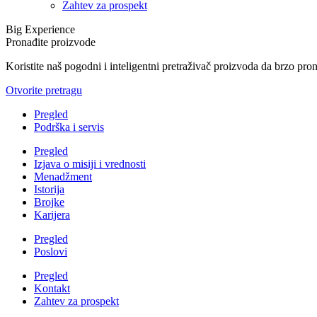
Zahtev za prospekt
Big Experience
Pronađite proizvode
Koristite naš pogodni i inteligentni pretraživač proizvoda da brzo pro
Otvorite pretragu
Pregled
Podrška i servis
Pregled
Izjava o misiji i vrednosti
Menadžment
Istorija
Brojke
Karijera
Pregled
Poslovi
Pregled
Kontakt
Zahtev za prospekt