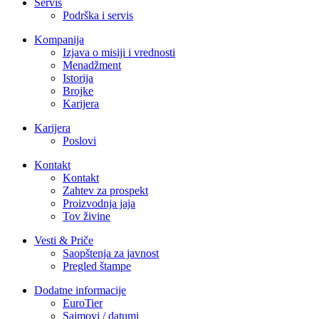
Servis
Podrška i servis
Kompanija
Izjava o misiji i vrednosti
Menadžment
Istorija
Brojke
Karijera
Karijera
Poslovi
Kontakt
Kontakt
Zahtev za prospekt
Proizvodnja jaja
Tov živine
Vesti & Priče
Saopštenja za javnost
Pregled štampe
Dodatne informacije
EuroTier
Sajmovi / datumi