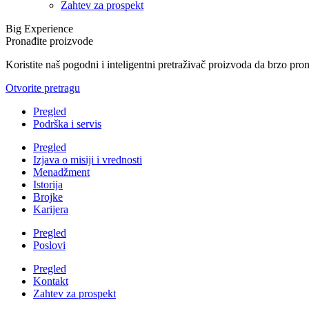
Zahtev za prospekt
Big Experience
Pronađite proizvode
Koristite naš pogodni i inteligentni pretraživač proizvoda da brzo pro
Otvorite pretragu
Pregled
Podrška i servis
Pregled
Izjava o misiji i vrednosti
Menadžment
Istorija
Brojke
Karijera
Pregled
Poslovi
Pregled
Kontakt
Zahtev za prospekt