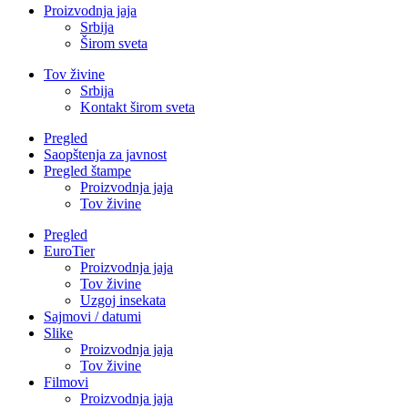
Proizvodnja jaja
Srbija
Širom sveta
Tov živine
Srbija
Kontakt širom sveta
Pregled
Saopštenja za javnost
Pregled štampe
Proizvodnja jaja
Tov živine
Pregled
EuroTier
Proizvodnja jaja
Tov živine
Uzgoj insekata
Sajmovi / datumi
Slike
Proizvodnja jaja
Tov živine
Filmovi
Proizvodnja jaja