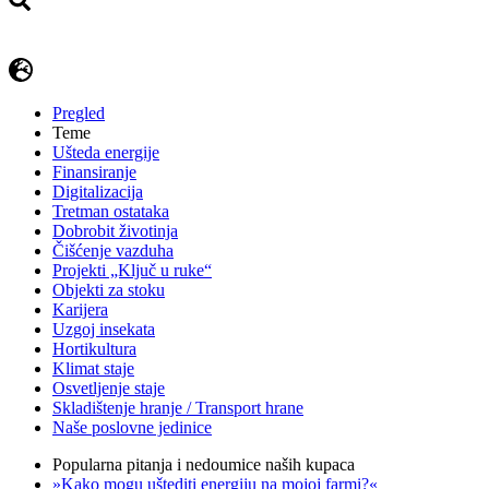
Pregled
Teme
Ušteda energije
Finansiranje
Digitalizacija
Tretman ostataka
Dobrobit životinja
Čišćenje vazduha
Projekti „Ključ u ruke“
Objekti za stoku
Karijera
Uzgoj insekata
Hortikultura
Klimat staje
Osvetljenje staje
Skladištenje hranje / Transport hrane
Naše poslovne jedinice
Popularna pitanja i nedoumice naših kupaca
»Kako mogu uštediti energiju na mojoj farmi?«