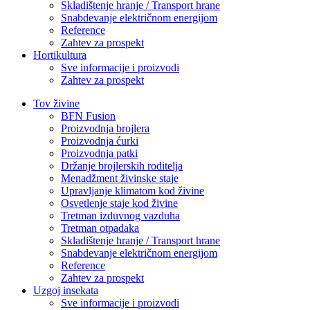
Skladištenje hranje / Transport hrane
Snabdevanje električnom energijom
Reference
Zahtev za prospekt
Hortikultura
Sve informacije i proizvodi
Zahtev za prospekt
Tov živine
BFN Fusion
Proizvodnja brojlera
Proizvodnja ćurki
Proizvodnja patki
Držanje brojlerskih roditelja
Menadžment živinske staje
Upravljanje klimatom kod živine
Osvetlenje staje kod živine
Tretman izduvnog vazduha
Tretman otpadaka
Skladištenje hranje / Transport hrane
Snabdevanje električnom energijom
Reference
Zahtev za prospekt
Uzgoj insekata
Sve informacije i proizvodi