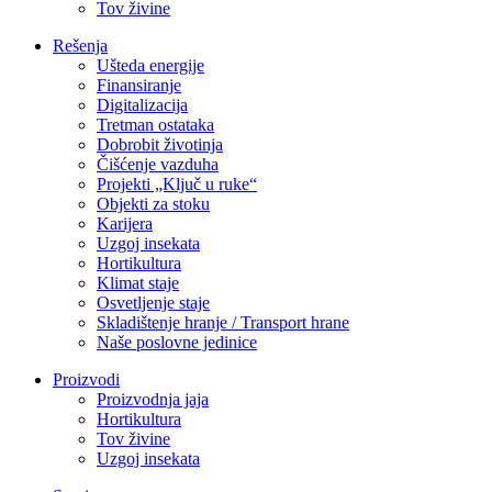
Tov živine
Rešenja
Ušteda energije
Finansiranje
Digitalizacija
Tretman ostataka
Dobrobit životinja
Čišćenje vazduha
Projekti „Ključ u ruke“
Objekti za stoku
Karijera
Uzgoj insekata
Hortikultura
Klimat staje
Osvetljenje staje
Skladištenje hranje / Transport hrane
Naše poslovne jedinice
Proizvodi
Proizvodnja jaja
Hortikultura
Tov živine
Uzgoj insekata