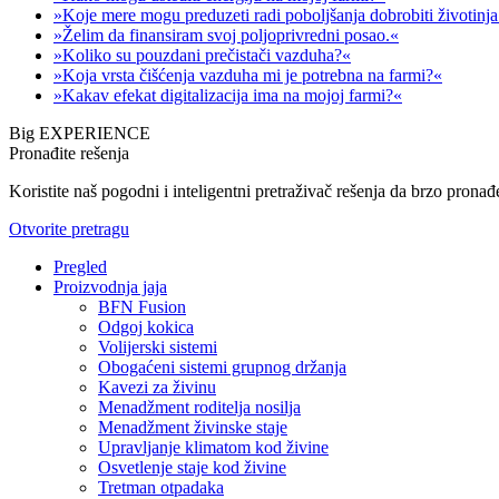
»Koje mere mogu preduzeti radi poboljšanja dobrobiti životinj
»Želim da finansiram svoj poljoprivredni posao.«
»Koliko su pouzdani prečistači vazduha?«
»Koja vrsta čišćenja vazduha mi je potrebna na farmi?«
»Kakav efekat digitalizacija ima na mojoj farmi?«
Big EXPERIENCE
Pronađite rešenja
Koristite naš pogodni i inteligentni pretraživač rešenja da brzo pronađ
Otvorite pretragu
Pregled
Proizvodnja jaja
BFN Fusion
Odgoj kokica
Volijerski sistemi
Obogaćeni sistemi grupnog držanja
Kavezi za živinu
Menadžment roditelja nosilja
Menadžment živinske staje
Upravljanje klimatom kod živine
Osvetlenje staje kod živine
Tretman otpadaka