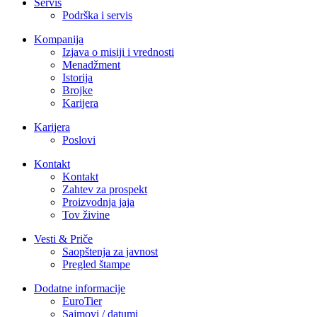
Servis
Podrška i servis
Kompanija
Izjava o misiji i vrednosti
Menadžment
Istorija
Brojke
Karijera
Karijera
Poslovi
Kontakt
Kontakt
Zahtev za prospekt
Proizvodnja jaja
Tov živine
Vesti & Priče
Saopštenja za javnost
Pregled štampe
Dodatne informacije
EuroTier
Sajmovi / datumi