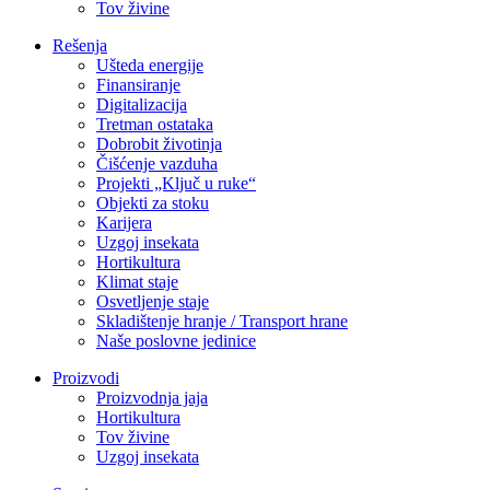
Tov živine
Rešenja
Ušteda energije
Finansiranje
Digitalizacija
Tretman ostataka
Dobrobit životinja
Čišćenje vazduha
Projekti „Ključ u ruke“
Objekti za stoku
Karijera
Uzgoj insekata
Hortikultura
Klimat staje
Osvetljenje staje
Skladištenje hranje / Transport hrane
Naše poslovne jedinice
Proizvodi
Proizvodnja jaja
Hortikultura
Tov živine
Uzgoj insekata