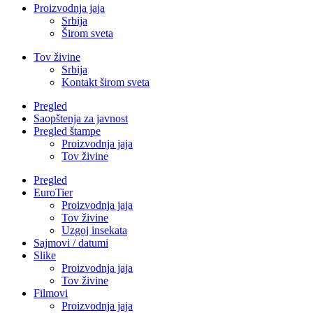
Proizvodnja jaja
Srbija
Širom sveta
Tov živine
Srbija
Kontakt širom sveta
Pregled
Saopštenja za javnost
Pregled štampe
Proizvodnja jaja
Tov živine
Pregled
EuroTier
Proizvodnja jaja
Tov živine
Uzgoj insekata
Sajmovi / datumi
Slike
Proizvodnja jaja
Tov živine
Filmovi
Proizvodnja jaja