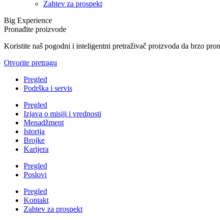
Zahtev za prospekt
Big Experience
Pronađite proizvode
Koristite naš pogodni i inteligentni pretraživač proizvoda da brzo pro
Otvorite pretragu
Pregled
Podrška i servis
Pregled
Izjava o misiji i vrednosti
Menadžment
Istorija
Brojke
Karijera
Pregled
Poslovi
Pregled
Kontakt
Zahtev za prospekt