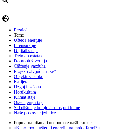
Pregled
Teme
Ušteda energije
Finansiranje
Digitalizacija
Tretman ostataka
Dobrobit životinja
Čišćenje vazduha
Projekti „Ključ u ruke“
Objekti za stoku
Karijera
Uzgoj insekata
Hortikultura
Klimat staje
Osvetljenje staje
Skladištenje hranje / Transport hrane
Naše poslovne jedinice
Popularna pitanja i nedoumice naših kupaca
»Kako mogu uštediti energiju na mojoj farmi?«