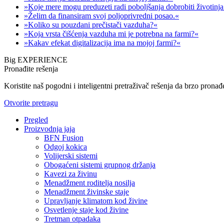
»Koje mere mogu preduzeti radi poboljšanja dobrobiti životinj
»Želim da finansiram svoj poljoprivredni posao.«
»Koliko su pouzdani prečistači vazduha?«
»Koja vrsta čišćenja vazduha mi je potrebna na farmi?«
»Kakav efekat digitalizacija ima na mojoj farmi?«
Big EXPERIENCE
Pronađite rešenja
Koristite naš pogodni i inteligentni pretraživač rešenja da brzo pronađ
Otvorite pretragu
Pregled
Proizvodnja jaja
BFN Fusion
Odgoj kokica
Volijerski sistemi
Obogaćeni sistemi grupnog držanja
Kavezi za živinu
Menadžment roditelja nosilja
Menadžment živinske staje
Upravljanje klimatom kod živine
Osvetlenje staje kod živine
Tretman otpadaka