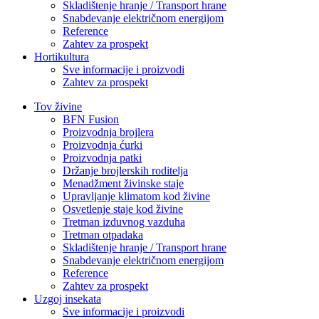
Skladištenje hranje / Transport hrane
Snabdevanje električnom energijom
Reference
Zahtev za prospekt
Hortikultura
Sve informacije i proizvodi
Zahtev za prospekt
Tov živine
BFN Fusion
Proizvodnja brojlera
Proizvodnja ćurki
Proizvodnja patki
Držanje brojlerskih roditelja
Menadžment živinske staje
Upravljanje klimatom kod živine
Osvetlenje staje kod živine
Tretman izduvnog vazduha
Tretman otpadaka
Skladištenje hranje / Transport hrane
Snabdevanje električnom energijom
Reference
Zahtev za prospekt
Uzgoj insekata
Sve informacije i proizvodi