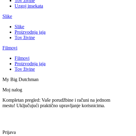
Tov živine
Uzgoj insekata
Slike
Slike
Proizvodnja jaja
Tov živine
Filmovi
Filmovi
Proizvodnja jaja
Tov živine
My Big Dutchman
Moj nalog
Kompletan pregled: Vaše porudžbine i računi na jednom
mestu! Uključujući praktično upravljanje korisnicima.
Prijava