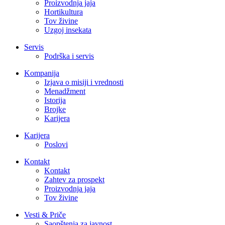
Proizvodnja jaja
Hortikultura
Tov živine
Uzgoj insekata
Servis
Podrška i servis
Kompanija
Izjava o misiji i vrednosti
Menadžment
Istorija
Brojke
Karijera
Karijera
Poslovi
Kontakt
Kontakt
Zahtev za prospekt
Proizvodnja jaja
Tov živine
Vesti & Priče
Saopštenja za javnost