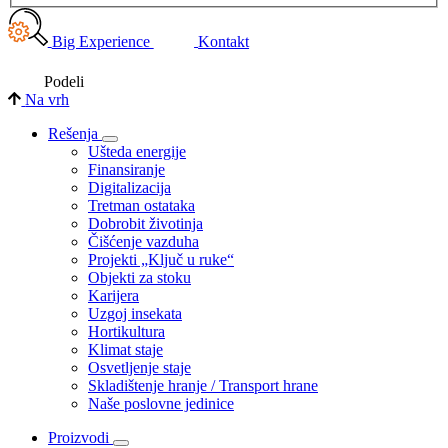
Big Experience
Kontakt
Podeli
Na vrh
Rešenja
Ušteda energije
Finansiranje
Digitalizacija
Tretman ostataka
Dobrobit životinja
Čišćenje vazduha
Projekti „Ključ u ruke“
Objekti za stoku
Karijera
Uzgoj insekata
Hortikultura
Klimat staje
Osvetljenje staje
Skladištenje hranje / Transport hrane
Naše poslovne jedinice
Proizvodi