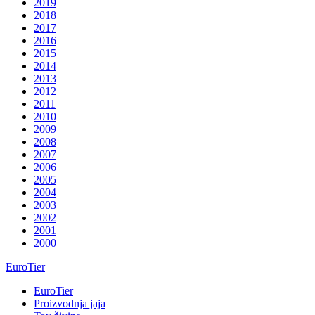
2019
2018
2017
2016
2015
2014
2013
2012
2011
2010
2009
2008
2007
2006
2005
2004
2003
2002
2001
2000
EuroTier
EuroTier
Proizvodnja jaja