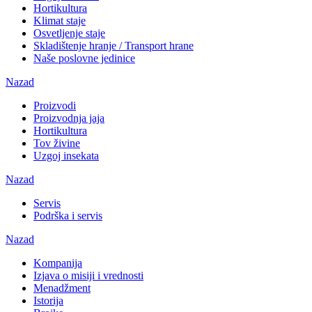
Hortikultura
Klimat staje
Osvetljenje staje
Skladištenje hranje / Transport hrane
Naše poslovne jedinice
Nazad
Proizvodi
Proizvodnja jaja
Hortikultura
Tov živine
Uzgoj insekata
Nazad
Servis
Podrška i servis
Nazad
Kompanija
Izjava o misiji i vrednosti
Menadžment
Istorija