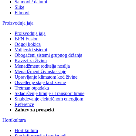
Sajmovi / datumi
Slike
Filmovi
Proizvodnja jaja
Proizvodnja jaja
BFN Fusion
Odgoj kokica
Volijerski sistemi
Obogaćeni sistemi grupnog držanja
Kavezi za živinu
Menadžment roditelja nosilja
Menadžment živinske staje
Upravljanje klimatom kod živine
Osvetlenje staje kod živine
Tretman otpadaka
Skladištenje hranje / Transport hrane
Snabdevanje električnom energijom
Reference
Zahtev za prospekt
Hortikultura
Hortikultura
Sve informacije i proizvodi