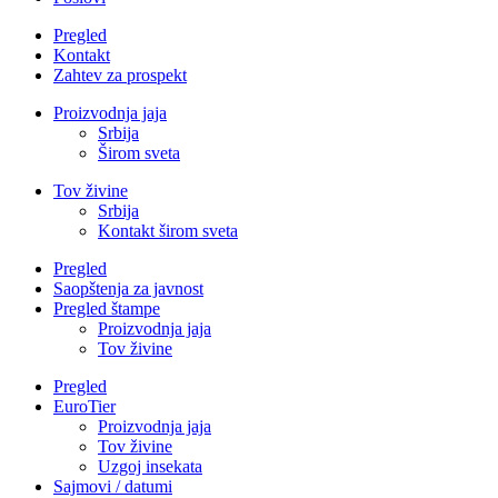
Pregled
Kontakt
Zahtev za prospekt
Proizvodnja jaja
Srbija
Širom sveta
Tov živine
Srbija
Kontakt širom sveta
Pregled
Saopštenja za javnost
Pregled štampe
Proizvodnja jaja
Tov živine
Pregled
EuroTier
Proizvodnja jaja
Tov živine
Uzgoj insekata
Sajmovi / datumi