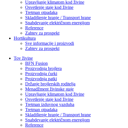
Upravljanje klimatom kod živine
Osvetlenje staje kod živine
Tretman otpadaka
Skladištenje hranje / Transport hrane
Snabdevanje električnom energijom
Reference
Zahtev za prospekt
Hortikultura
Sve informacije i proizvodi
Zahtev za prospekt
Tov živine
BFN Fusion
Proizvodnja brojlera
Proizvodnja ćurki
Proizvodnja patki
Držanje brojlerskih roditelja
Menadžment živinske staje
Upravljanje klimatom kod živine
Osvetlenje staje kod živine
Tretman izduvnog vazduha
Tretman otpadaka
Skladištenje hranje / Transport hrane
Snabdevanje električnom energijom
Reference