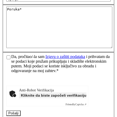
Da, pročitao/-la sam
Izjavu o zaštiti podataka
i prihvatam da
se podaci koje pružam prikupljaju i skladište elektronskim
putem. Moji podaci se koriste isključivo za obradu i
odgovaranje na moj zahtev.*
Anti-Robot Verifikacija
Kliknite da biste započeli verifikaciju
Friendly
Captcha ⇗
Pošalji