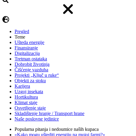
Pregled
Teme
Ušteda energije
Finansiranje
Digitalizacija
Tretman ostataka
Dobrobit životinja
Čišćenje vazduha
Projekti „Ključ u ruke“
Objekti za stoku
Karijera
Uzgoj insekata
Hortikultura
Klimat staje
Osvetljenje staje
Skladištenje hranje / Transport hrane
Naše poslovne jedinice
Popularna pitanja i nedoumice naših kupaca
»Kako mogu uštediti energiju na mojoj farmi?«