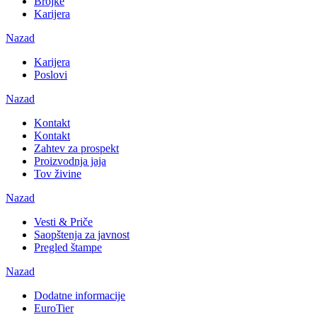
Brojke
Karijera
Nazad
Karijera
Poslovi
Nazad
Kontakt
Kontakt
Zahtev za prospekt
Proizvodnja jaja
Tov živine
Nazad
Vesti & Priče
Saopštenja za javnost
Pregled štampe
Nazad
Dodatne informacije
EuroTier