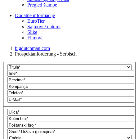
Pregled štampe
Dodatne informacije
EuroTier
Sajmovi / datumi
Slike
Filmovi
bigdutchman.com
Prospektanforderung - Serbisch