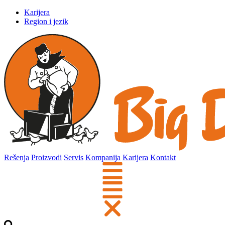
Karijera
Region i jezik
Rešenja
Proizvodi
Servis
Kompanija
Karijera
Kontakt