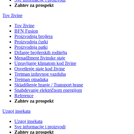
Zahtev za prospekt
Tov živine
Tov živine
BFN Fusion
Proizvodnja brojlera
Proizvodnja ćurki
Proizvodnja patki
Držanje brojlerskih roditelja
Menadžment živinske staje
Upravljanje klimatom kod živine
Osvetlenje staje kod živine
Tretman izduvnog vazduha
Tretman otpadaka
Skladištenje hranje / Transport hrane
Snabdevanje električnom energijom
Reference
Zahtev za prospekt
Uzgoj insekata
Uzgoj insekata
Sve informacije i proizvodi
Zahtev za prospekt