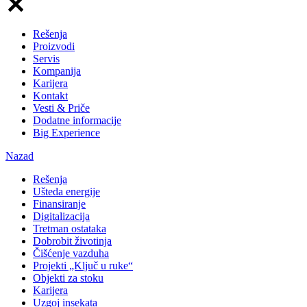
Rešenja
Proizvodi
Servis
Kompanija
Karijera
Kontakt
Vesti & Priče
Dodatne informacije
Big Experience
Nazad
Rešenja
Ušteda energije
Finansiranje
Digitalizacija
Tretman ostataka
Dobrobit životinja
Čišćenje vazduha
Projekti „Ključ u ruke“
Objekti za stoku
Karijera
Uzgoj insekata