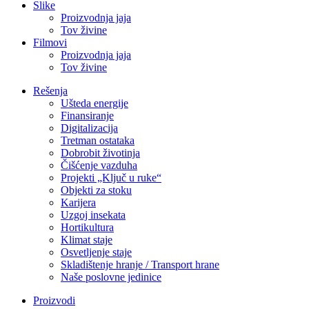
Slike
Proizvodnja jaja
Tov živine
Filmovi
Proizvodnja jaja
Tov živine
Rešenja
Ušteda energije
Finansiranje
Digitalizacija
Tretman ostataka
Dobrobit životinja
Čišćenje vazduha
Projekti „Ključ u ruke“
Objekti za stoku
Karijera
Uzgoj insekata
Hortikultura
Klimat staje
Osvetljenje staje
Skladištenje hranje / Transport hrane
Naše poslovne jedinice
Proizvodi