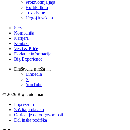
Proizvodnja jaja
Hortikultura
Tov živine
Uzgoj insekata
Servis
Kompanija
Karijera
Kontakt
Vesti & Priče
Dodatne informacije
Big Experience
Društvena mreža
Linkedin
X
YouTube
© 2026 Big Dutchman
Impressum
Zaštita podataka
Odricanje od odgovornosti
Daljinska podrška