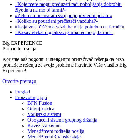
»Koje mere mogu preduzeti radi poboljšanja dobrobiti
životinja na mojoj farmi?«
»Želim da finansiram svoj poljoprivredni posao.«
»Koliko su pouzdani prečistači vazduha?«
»Koja vrsta čišćenja vazduha mi je potrebna na farmi?«
»Kakav efekat digitalizacija ima na mojoj farmi?«
Big EXPERIENCE
Pronađite rešenja
Koristite naš pogodni i inteligentni pretraživač rešenja da brzo
pronađete rešenja za svoje probleme i kreirate Vaše vlastito Big
Experience!
Otvorite pretragu
Pregled
Proizvodnja jaja
BFN Fusion
Odgoj kokica
Volijerski sistemi
Obogaćeni sistemi grupnog držanja
Kavezi za živinu
Menadžment roditelja nosilja
Menadžment živinske staje