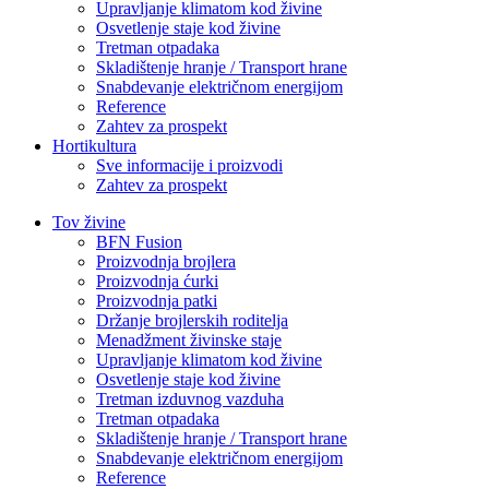
Upravljanje klimatom kod živine
Osvetlenje staje kod živine
Tretman otpadaka
Skladištenje hranje / Transport hrane
Snabdevanje električnom energijom
Reference
Zahtev za prospekt
Hortikultura
Sve informacije i proizvodi
Zahtev za prospekt
Tov živine
BFN Fusion
Proizvodnja brojlera
Proizvodnja ćurki
Proizvodnja patki
Držanje brojlerskih roditelja
Menadžment živinske staje
Upravljanje klimatom kod živine
Osvetlenje staje kod živine
Tretman izduvnog vazduha
Tretman otpadaka
Skladištenje hranje / Transport hrane
Snabdevanje električnom energijom
Reference