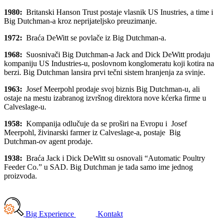
1980:
Britanski Hanson Trust postaje vlasnik US Inustries, a time i
Big Dutchman-a kroz neprijateljsko preuzimanje.
1972:
Braća DeWitt se povlače iz Big Dutchman-a.
1968:
Suosnivači Big Dutchman-a Jack and Dick DeWitt prodaju
kompaniju US Industries-u, poslovnom konglomeratu koji kotira na
berzi. Big Dutchman lansira prvi tečni sistem hranjenja za svinje.
1963:
Josef Meerpohl prodaje svoj biznis Big Dutchman-u, ali
ostaje na mestu izabranog izvršnog direktora nove kćerka firme u
Calveslage-u.
1958:
Kompanija odlučuje da se proširi na Evropu i Josef
Meerpohl, živinarski farmer iz Calveslage-a, postaje Big
Dutchman-ov agent prodaje.
1938:
Braća Jack i Dick DeWitt su osnovali “Automatic Poultry
Feeder Co.” u SAD. Big Dutchman je tada samo ime jednog
proizvoda.
Big Experience
Kontakt