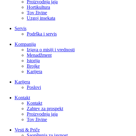
Proizvodnja jaja
Hortikultura
Tov živine
Uzgoj insekata
Servis
Podrška i servis
Kompanija
Izjava o misiji i vrednosti
Menadžment
Istorija
Brojke
Karijera
Karijera
Poslovi
Kontakt
Kontakt
Zahtev za prospekt
Proizvodnja jaja
Tov živine
Vesti & Priče
Saopštenja za javnost