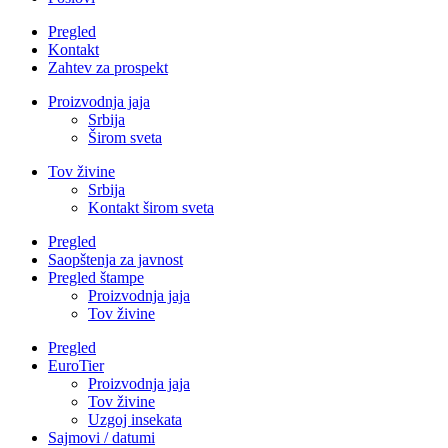
Pregled
Kontakt
Zahtev za prospekt
Proizvodnja jaja
Srbija
Širom sveta
Tov živine
Srbija
Kontakt širom sveta
Pregled
Saopštenja za javnost
Pregled štampe
Proizvodnja jaja
Tov živine
Pregled
EuroTier
Proizvodnja jaja
Tov živine
Uzgoj insekata
Sajmovi / datumi