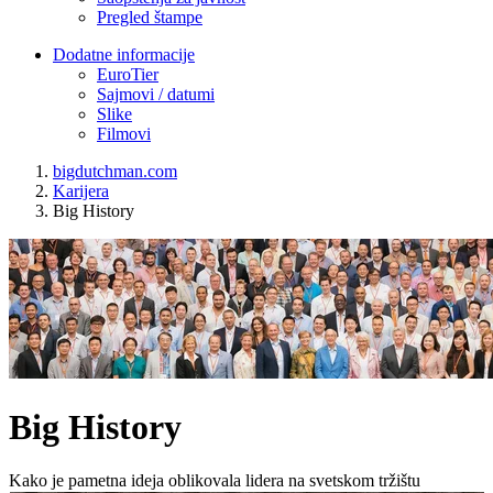
Pregled štampe
Dodatne informacije
EuroTier
Sajmovi / datumi
Slike
Filmovi
bigdutchman.com
Karijera
Big History
Big History
Kako je pametna ideja oblikovala lidera na svetskom tržištu