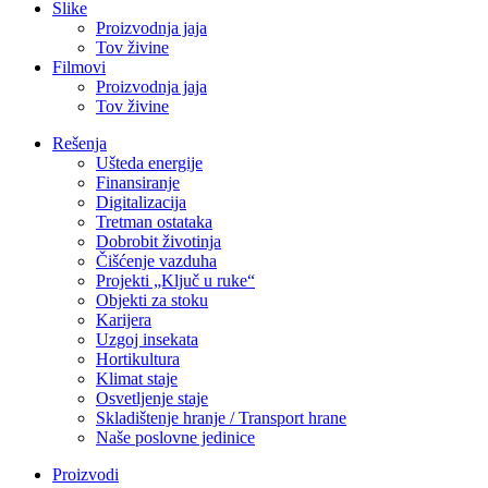
Slike
Proizvodnja jaja
Tov živine
Filmovi
Proizvodnja jaja
Tov živine
Rešenja
Ušteda energije
Finansiranje
Digitalizacija
Tretman ostataka
Dobrobit životinja
Čišćenje vazduha
Projekti „Ključ u ruke“
Objekti za stoku
Karijera
Uzgoj insekata
Hortikultura
Klimat staje
Osvetljenje staje
Skladištenje hranje / Transport hrane
Naše poslovne jedinice
Proizvodi