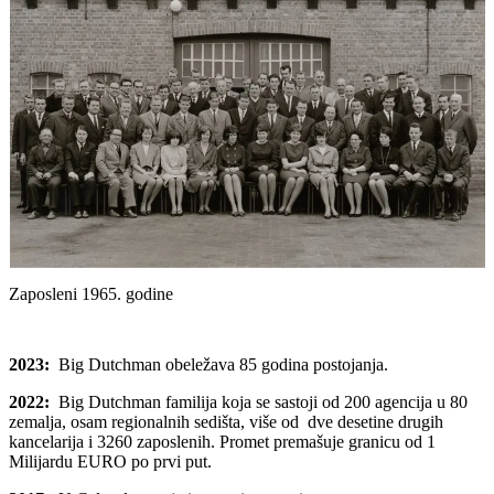
J
Zaposleni 1965. godine
2023:
Big Dutchman obeležava 85 godina postojanja.
2022:
Big Dutchman familija koja se sastoji od 200 agencija u 80
zemalja, osam regionalnih sedišta, više od dve desetine drugih
kancelarija i 3260 zaposlenih. Promet premašuje granicu od 1
Milijardu EURO po prvi put.