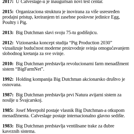
2017:
U Calveslage-u je inaugurisan novi test centar.
2015:
Organizaciona struktura je inovirana za više usresređen
prodajni pristup, kreiranjem tri zasebne poslovne jedinice Egg,
Poultry i Pig.
2013:
Big Dutchman slavi svoju 75-tu godišnjicu.
2012:
Vizionarska koncept studija “Pig Production 2030”
vizualizuje budućnost moderne proizvodnje svinja omogućavanjem
slobodnog kretanja za sve svinje.
2010:
Big Dutchman predstavlja revolucionarni farm menadžment
sistem “BigFarmNet”.
1992:
Holding kompanija Big Dutchman akcionarsko društvo je
osnovana.
1987:
Big Dutchman predstavlja prvi Natura avijarni sistem za
nosilje u Švajcarskoj.
1985:
Josef Meerpohl postaje vlasnik Big Dutchman-a otkupom
menadžmenta. Calveslage postaje internacionalno glavno sedište.
1983:
Big Dutchman predstavlja ventilisane trake za đubre
kaveznih sistema.