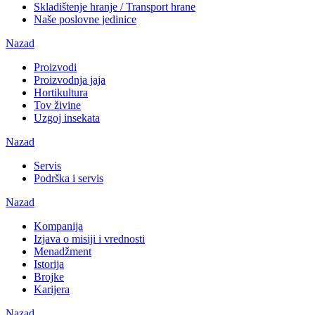
Skladištenje hranje / Transport hrane
Naše poslovne jedinice
Nazad
Proizvodi
Proizvodnja jaja
Hortikultura
Tov živine
Uzgoj insekata
Nazad
Servis
Podrška i servis
Nazad
Kompanija
Izjava o misiji i vrednosti
Menadžment
Istorija
Brojke
Karijera
Nazad