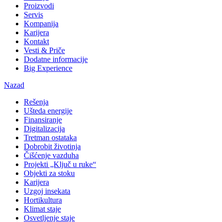
Proizvodi
Servis
Kompanija
Karijera
Kontakt
Vesti & Priče
Dodatne informacije
Big Experience
Nazad
Rešenja
Ušteda energije
Finansiranje
Digitalizacija
Tretman ostataka
Dobrobit životinja
Čišćenje vazduha
Projekti „Ključ u ruke“
Objekti za stoku
Karijera
Uzgoj insekata
Hortikultura
Klimat staje
Osvetljenje staje