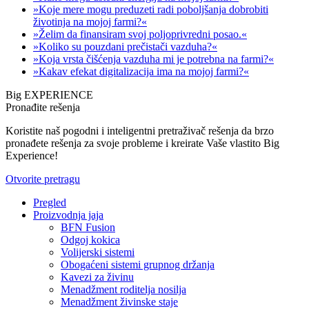
»Koje mere mogu preduzeti radi poboljšanja dobrobiti
životinja na mojoj farmi?«
»Želim da finansiram svoj poljoprivredni posao.«
»Koliko su pouzdani prečistači vazduha?«
»Koja vrsta čišćenja vazduha mi je potrebna na farmi?«
»Kakav efekat digitalizacija ima na mojoj farmi?«
Big EXPERIENCE
Pronađite rešenja
Koristite naš pogodni i inteligentni pretraživač rešenja da brzo
pronađete rešenja za svoje probleme i kreirate Vaše vlastito Big
Experience!
Otvorite pretragu
Pregled
Proizvodnja jaja
BFN Fusion
Odgoj kokica
Volijerski sistemi
Obogaćeni sistemi grupnog držanja
Kavezi za živinu
Menadžment roditelja nosilja
Menadžment živinske staje