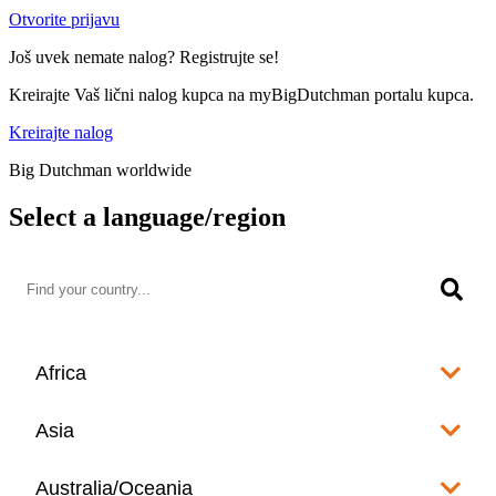
Otvorite prijavu
Još uvek nemate nalog? Registrujte se!
Kreirajte Vaš lični nalog kupca na myBigDutchman portalu kupca.
Kreirajte nalog
Big Dutchman worldwide
Select a language/region
Africa
Algeria
Asia
العربية
Afghanistan
Australia/Oceania
Angola