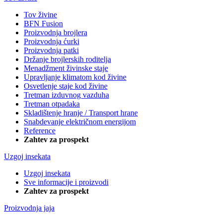
Tov živine
BFN Fusion
Proizvodnja brojlera
Proizvodnja ćurki
Proizvodnja patki
Držanje brojlerskih roditelja
Menadžment živinske staje
Upravljanje klimatom kod živine
Osvetlenje staje kod živine
Tretman izduvnog vazduha
Tretman otpadaka
Skladištenje hranje / Transport hrane
Snabdevanje električnom energijom
Reference
Zahtev za prospekt
Uzgoj insekata
Uzgoj insekata
Sve informacije i proizvodi
Zahtev za prospekt
Proizvodnja jaja