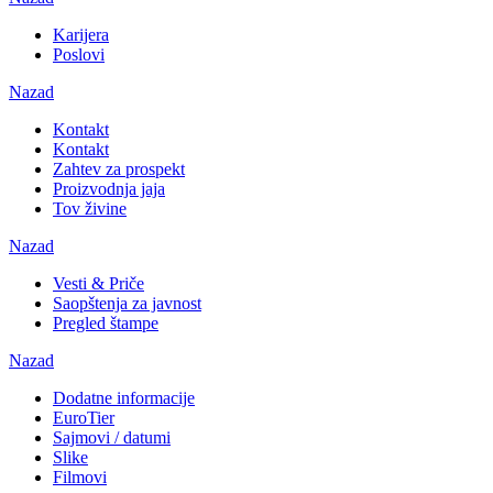
Karijera
Poslovi
Nazad
Kontakt
Kontakt
Zahtev za prospekt
Proizvodnja jaja
Tov živine
Nazad
Vesti & Priče
Saopštenja za javnost
Pregled štampe
Nazad
Dodatne informacije
EuroTier
Sajmovi / datumi
Slike
Filmovi