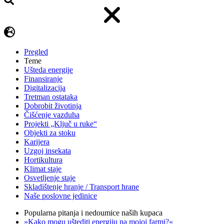
Pregled
Teme
Ušteda energije
Finansiranje
Digitalizacija
Tretman ostataka
Dobrobit životinja
Čišćenje vazduha
Projekti „Ključ u ruke“
Objekti za stoku
Karijera
Uzgoj insekata
Hortikultura
Klimat staje
Osvetljenje staje
Skladištenje hranje / Transport hrane
Naše poslovne jedinice
Popularna pitanja i nedoumice naših kupaca
»Kako mogu uštediti energiju na mojoj farmi?«