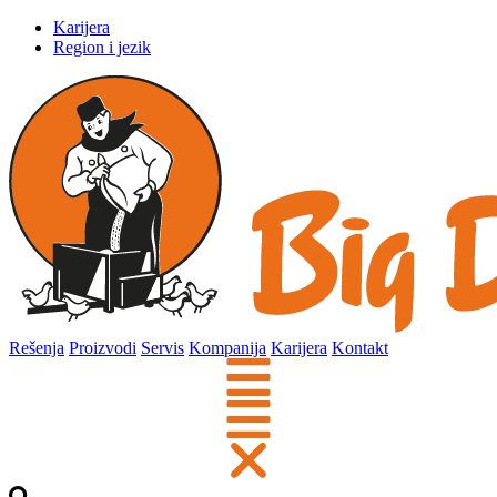
Karijera
Region i jezik
Rešenja
Proizvodi
Servis
Kompanija
Karijera
Kontakt