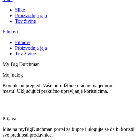
Slike
Proizvodnja jaja
Tov živine
Filmovi
Filmovi
Proizvodnja jaja
Tov živine
My Big Dutchman
Moj nalog
Kompletan pregled: Vaše porudžbine i računi na jednom
mestu! Uključujući praktično upravljanje korisnicima.
Prijava
Idite na myBigDutchman portal za kupce i ulogujte se da bi koristili
sve prednosti prodavnice.