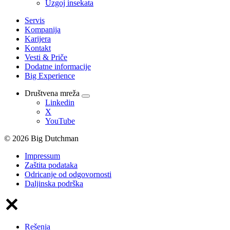
Uzgoj insekata
Servis
Kompanija
Karijera
Kontakt
Vesti & Priče
Dodatne informacije
Big Experience
Društvena mreža
Linkedin
X
YouTube
© 2026 Big Dutchman
Impressum
Zaštita podataka
Odricanje od odgovornosti
Daljinska podrška
Rešenja