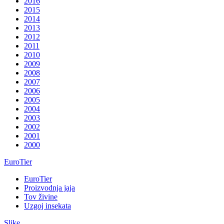
2016
2015
2014
2013
2012
2011
2010
2009
2008
2007
2006
2005
2004
2003
2002
2001
2000
EuroTier
EuroTier
Proizvodnja jaja
Tov živine
Uzgoj insekata
Slike