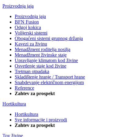
Proizvodnja jaja
Proizvodnja jaja
BFN Fusion
Odgoj kokica
Volijerski sistemi
Obogaćeni sistemi grupnog držanja
Kavezi za živinu
Menadžment roditelja nosilja
Menadžment živinske staje
Upravljanje klimatom kod živine
Osvetlenje staje kod živine
Tretman otpadaka
Skladištenje hranje / Transport hrane
Snabdevanje električnom energijom
Reference
Zahtev za prospekt
Hortikultura
Hortikultura
Sve informacije i proizvodi
Zahtev za prospekt
Tov živine