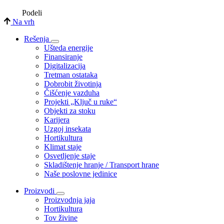
Podeli
Na vrh
Rešenja
Ušteda energije
Finansiranje
Digitalizacija
Tretman ostataka
Dobrobit životinja
Čišćenje vazduha
Projekti „Ključ u ruke“
Objekti za stoku
Karijera
Uzgoj insekata
Hortikultura
Klimat staje
Osvetljenje staje
Skladištenje hranje / Transport hrane
Naše poslovne jedinice
Proizvodi
Proizvodnja jaja
Hortikultura
Tov živine