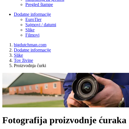
Pregled štampe
Dodatne informacije
EuroTier
Sajmovi / datumi
Slike
Filmovi
bigdutchman.com
Dodatne informacije
Slike
Tov živine
Proizvodnja ćurki
Fotografija proizvodnje ćuraka