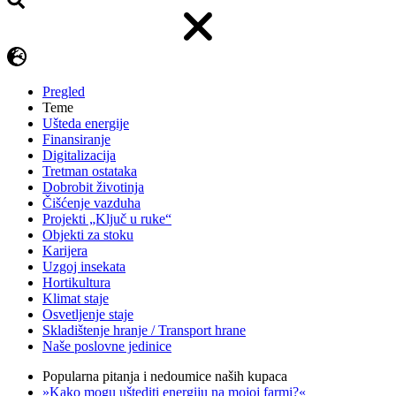
Pregled
Teme
Ušteda energije
Finansiranje
Digitalizacija
Tretman ostataka
Dobrobit životinja
Čišćenje vazduha
Projekti „Ključ u ruke“
Objekti za stoku
Karijera
Uzgoj insekata
Hortikultura
Klimat staje
Osvetljenje staje
Skladištenje hranje / Transport hrane
Naše poslovne jedinice
Popularna pitanja i nedoumice naših kupaca
»Kako mogu uštediti energiju na mojoj farmi?«