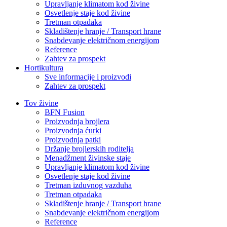
Upravljanje klimatom kod živine
Osvetlenje staje kod živine
Tretman otpadaka
Skladištenje hranje / Transport hrane
Snabdevanje električnom energijom
Reference
Zahtev za prospekt
Hortikultura
Sve informacije i proizvodi
Zahtev za prospekt
Tov živine
BFN Fusion
Proizvodnja brojlera
Proizvodnja ćurki
Proizvodnja patki
Držanje brojlerskih roditelja
Menadžment živinske staje
Upravljanje klimatom kod živine
Osvetlenje staje kod živine
Tretman izduvnog vazduha
Tretman otpadaka
Skladištenje hranje / Transport hrane
Snabdevanje električnom energijom
Reference