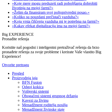
»Koje mere mogu preduzeti radi poboljšanja dobrobiti
životinja na mojoj farmi?«
»Želim da finansiram svoj poljoprivredni posao.«
»Koliko su pouzdani prečistači vazduha?«
»Koja vrsta čišćenja vazduha mi je potrebna na farmi?«
»Kakav efekat digitalizacija ima na mojoj farmi?«
Big EXPERIENCE
Pronađite rešenja
Koristite naš pogodni i inteligentni pretraživač rešenja da brzo
pronađete rešenja za svoje probleme i kreirate Vaše vlastito Big
Experience!
Otvorite pretragu
Pregled
Proizvodnja jaja
BFN Fusion
Odgoj kokica
Volijerski sistemi
Obogaćeni sistemi grupnog držanja
Kavezi za živinu
Menadžment roditelja nosilja
Menadžment živinske staje