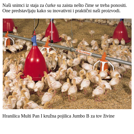
Naši snimci iz staja za ćurke su zaista nešto čime se treba ponositi.
One predstavljaju kako su inovativni i praktični naši proizvodi.
H
Hranilica Multi Pan I kružna pojilica Jumbo B za tov živine