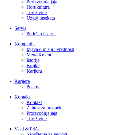
Proizvodnja jaja
Hortikultura
Tov živine
Uzgoj insekata
Servis
Podrška i servis
Kompanija
Izjava o misiji i vrednosti
Menadžment
Istorija
Brojke
Karijera
Karijera
Poslovi
Kontakt
Kontakt
Zahtev za prospekt
Proizvodnja jaja
Tov živine
Vesti & Priče
Saopštenja za javnost