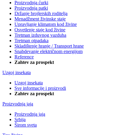
Proizvodnja ćurki
Proizvodnja patki
Držanje brojlerskih roditelja
Menadžment živinske staje
Upravljanje klimatom kod živine
Osvetlenje staje kod živine
Tretman izduvnog vazduha
Tretman otpadaka
Skladištenje hranje / Transport hrane
Snabdevanje električnom energijom
Reference
Zahtev za prospekt
Uzgoj insekata
Uzgoj insekata
Sve informacije i proizvodi
Zahtev za prospekt
Proizvodnja jaja
Proizvodnja jaja
Srbija
Širom sveta