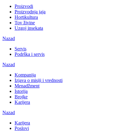
Proizvodi
Proizvodnja jaja
Hortikultura
Tov živine
Uzgoj insekata
Nazad
Servis
Podrška i servis
Nazad
Kompanija
Izjava o misiji i vrednosti
Menadžment
Istorija
Brojke
Karijera
Nazad
Karijera
Poslovi