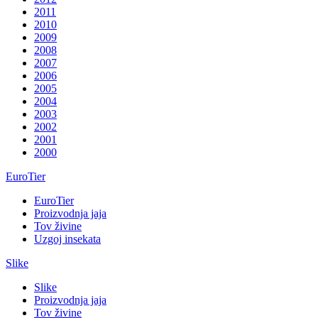
2011
2010
2009
2008
2007
2006
2005
2004
2003
2002
2001
2000
EuroTier
EuroTier
Proizvodnja jaja
Tov živine
Uzgoj insekata
Slike
Slike
Proizvodnja jaja
Tov živine