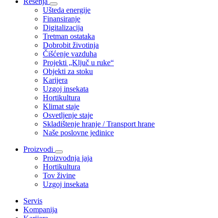
Rešenja
Ušteda energije
Finansiranje
Digitalizacija
Tretman ostataka
Dobrobit životinja
Čišćenje vazduha
Projekti „Ključ u ruke“
Objekti za stoku
Karijera
Uzgoj insekata
Hortikultura
Klimat staje
Osvetljenje staje
Skladištenje hranje / Transport hrane
Naše poslovne jedinice
Proizvodi
Proizvodnja jaja
Hortikultura
Tov živine
Uzgoj insekata
Servis
Kompanija