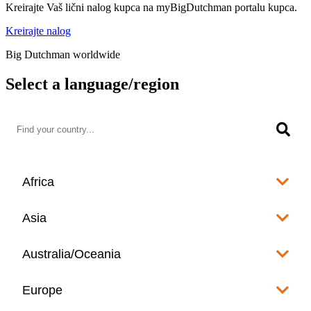
Kreirajte Vaš lični nalog kupca na myBigDutchman portalu kupca.
Kreirajte nalog
Big Dutchman worldwide
Select a language/region
Africa
Algeria
Asia
العربية
Afghanistan
Australia/Oceania
Angola
English
www.bigdutchman.co.za
Australia
Europe
Bangladesh
Benin
www.bigdutchman.asia
www.bigdutchman.asia