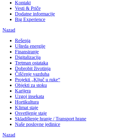
Kontakt
Vesti & Priče
Dodatne informacije
Big Experience
Nazad
Rešenja
Ušteda energije
Finansiranje
Digitalizacija
Tretman ostataka
Dobrobit životinja
Čišćenje vazduha
Projekti „Ključ u ruke“
Objekti za stoku
Karijera
Uzgoj insekata
Hortikultura
Klimat staje
Osvetljenje staje
Skladištenje hranje / Transport hrane
Naše poslovne jedinice
Nazad