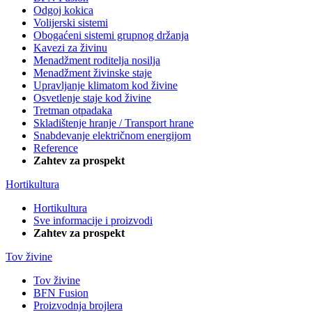
Odgoj kokica
Volijerski sistemi
Obogaćeni sistemi grupnog držanja
Kavezi za živinu
Menadžment roditelja nosilja
Menadžment živinske staje
Upravljanje klimatom kod živine
Osvetlenje staje kod živine
Tretman otpadaka
Skladištenje hranje / Transport hrane
Snabdevanje električnom energijom
Reference
Zahtev za prospekt
Hortikultura
Hortikultura
Sve informacije i proizvodi
Zahtev za prospekt
Tov živine
Tov živine
BFN Fusion
Proizvodnja brojlera