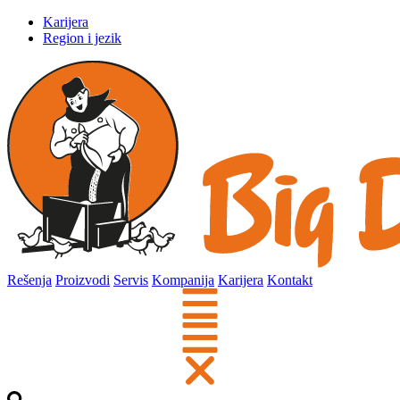
Karijera
Region i jezik
Rešenja
Proizvodi
Servis
Kompanija
Karijera
Kontakt