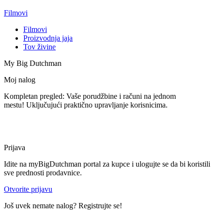
Filmovi
Filmovi
Proizvodnja jaja
Tov živine
My Big Dutchman
Moj nalog
Kompletan pregled: Vaše porudžbine i računi na jednom
mestu! Uključujući praktično upravljanje korisnicima.
Prijava
Idite na myBigDutchman portal za kupce i ulogujte se da bi koristili
sve prednosti prodavnice.
Otvorite prijavu
Još uvek nemate nalog? Registrujte se!