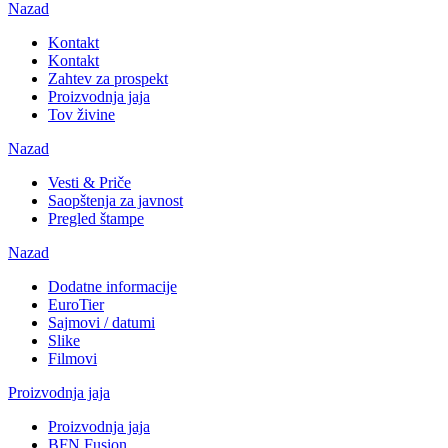
Nazad
Kontakt
Kontakt
Zahtev za prospekt
Proizvodnja jaja
Tov živine
Nazad
Vesti & Priče
Saopštenja za javnost
Pregled štampe
Nazad
Dodatne informacije
EuroTier
Sajmovi / datumi
Slike
Filmovi
Proizvodnja jaja
Proizvodnja jaja
BFN Fusion