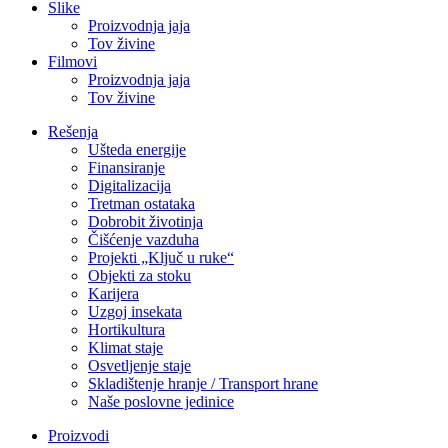
Slike
Proizvodnja jaja
Tov živine
Filmovi
Proizvodnja jaja
Tov živine
Rešenja
Ušteda energije
Finansiranje
Digitalizacija
Tretman ostataka
Dobrobit životinja
Čišćenje vazduha
Projekti „Ključ u ruke“
Objekti za stoku
Karijera
Uzgoj insekata
Hortikultura
Klimat staje
Osvetljenje staje
Skladištenje hranje / Transport hrane
Naše poslovne jedinice
Proizvodi