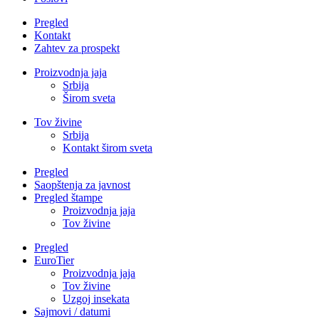
Pregled
Kontakt
Zahtev za prospekt
Proizvodnja jaja
Srbija
Širom sveta
Tov živine
Srbija
Kontakt širom sveta
Pregled
Saopštenja za javnost
Pregled štampe
Proizvodnja jaja
Tov živine
Pregled
EuroTier
Proizvodnja jaja
Tov živine
Uzgoj insekata
Sajmovi / datumi