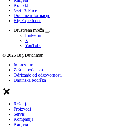
Karijera
Kontakt
Vesti & Priče
Dodatne informacije
Big Experience
Društvena mreža
Linkedin
X
YouTube
© 2026 Big Dutchman
Impressum
Zaštita podataka
Odricanje od odgovornosti
Daljinska podrška
Rešenja
Proizvodi
Servis
Kompanija
Karijera