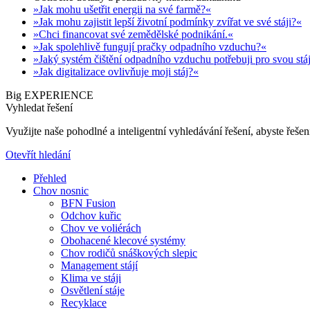
»Jak mohu ušetřit energii na své farmě?«
»Jak mohu zajistit lepší životní podmínky zvířat ve své stáji?«
»Chci financovat své zemědělské podnikání.«
»Jak spolehlivě fungují pračky odpadního vzduchu?«
»Jaký systém čištění odpadního vzduchu potřebuji pro svou stá
»Jak digitalizace ovlivňuje moji stáj?«
Big EXPERIENCE
Vyhledat řešení
Využijte naše pohodlné a inteligentní vyhledávání řešení, abyste řešení
Otevřít hledání
Přehled
Chov nosnic
BFN Fusion
Odchov kuřic
Chov ve voliérách
Obohacené klecové systémy
Chov rodičů snáškových slepic
Management stájí
Klima ve stáji
Osvětlení stáje
Recyklace