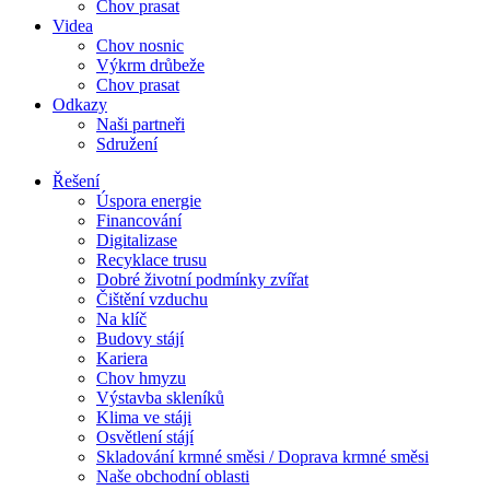
Chov prasat
Videa
Chov nosnic
Výkrm drůbeže
Chov prasat
Odkazy
Naši partneři
Sdružení
Řešení
Úspora energie
Financování
Digitalizase
Recyklace trusu
Dobré životní podmínky zvířat
Čištění vzduchu
Na klíč
Budovy stájí
Kariera
Chov hmyzu
Výstavba skleníků
Klima ve stáji
Osvětlení stájí
Skladování krmné směsi / Doprava krmné směsi
Naše obchodní oblasti