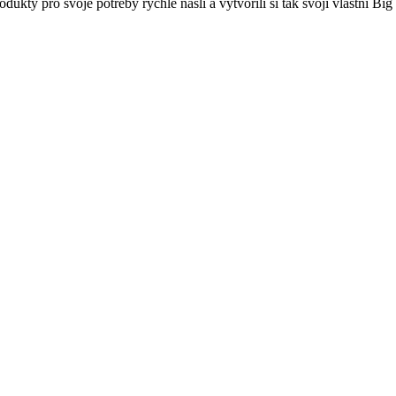
dukty pro svoje potřeby rychle našli a vytvořili si tak svoji vlastní Bi