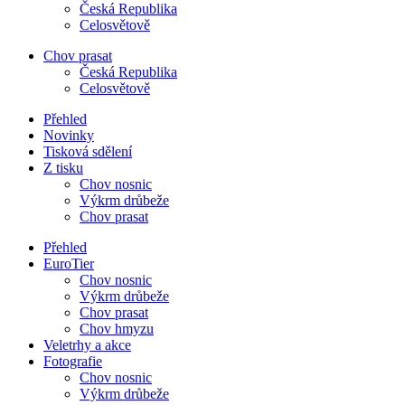
Česká Republika
Celosvětově
Chov prasat
Česká Republika
Celosvětově
Přehled
Novinky
Tisková sdělení
Z tisku
Chov nosnic
Výkrm drůbeže
Chov prasat
Přehled
EuroTier
Chov nosnic
Výkrm drůbeže
Chov prasat
Chov hmyzu
Veletrhy a akce
Fotografie
Chov nosnic
Výkrm drůbeže