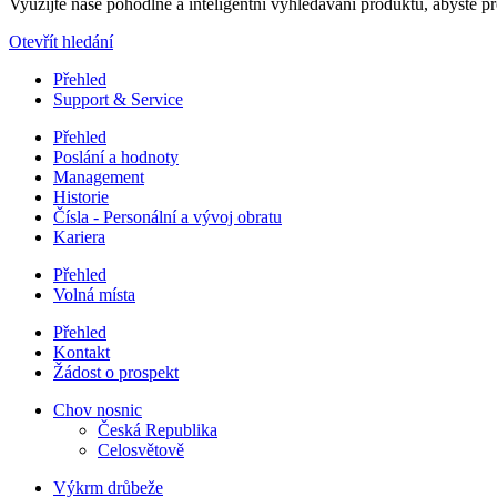
Využijte naše pohodlné a inteligentní vyhledávání produktů, abyste pro
Otevřít hledání
Přehled
Support & Service
Přehled
Poslání a hodnoty
Management
Historie
Čísla - Personální a vývoj obratu
Kariera
Přehled
Volná místa
Přehled
Kontakt
Žádost o prospekt
Chov nosnic
Česká Republika
Celosvětově
Výkrm drůbeže