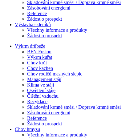
Skladování krmné směsi / Doprava krmné směsi
Zásobování energiemi
Reference
Žádost o prospekt
Výstavba skleníků
Všechny informace a produkty
Žádost o prospekt
Výkrm drůbeže
BFN Fusion
Výkrm kuřat
Chov krůt
Chov kachen
Chov rodičů masných slepic
Management stájí
Klima ve stáji
Osvětlení stáje
Čištění vzduchu
Recyklace
Skladování krmné směsi / Doprava krmné směsi
Zásobování energiemi
Reference
Žádost o prospekt
Chov hmyzu
Všechny informace a produkty