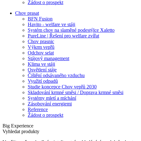
Žádost o prospekt
Chov prasat
BFN Fusion
Havito - welfare ve stáji
Systém chov na slaměné podestýlce Xaletto
PureLine | Řešení pro welfare zvířat
Chov prasnic
Výkrm vepřů
Odchov selat
Stájový management
Klima ve stáji
Osvětlení stáje
Čištění odsávaného vzduchu
Využití odpadů
Studie koncepce Chov vepřů 2030
Skladování krmné směsi / Doprava krmné směsi
Systémy mletí a míchání
Zásobování energiemi
Reference
Žádost o prospekt
Big Experience
Vyhledat produkty