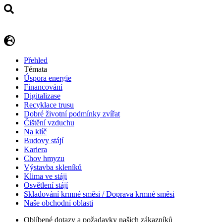
Přehled
Témata
Úspora energie
Financování
Digitalizase
Recyklace trusu
Dobré životní podmínky zvířat
Čištění vzduchu
Na klíč
Budovy stájí
Kariera
Chov hmyzu
Výstavba skleníků
Klima ve stáji
Osvětlení stájí
Skladování krmné směsi / Doprava krmné směsi
Naše obchodní oblasti
Oblíbené dotazy a požadavky našich zákazníků