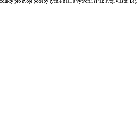
dukty pro svoje potřeby rychle našli a vytvořili si tak svoji vlastní Bi