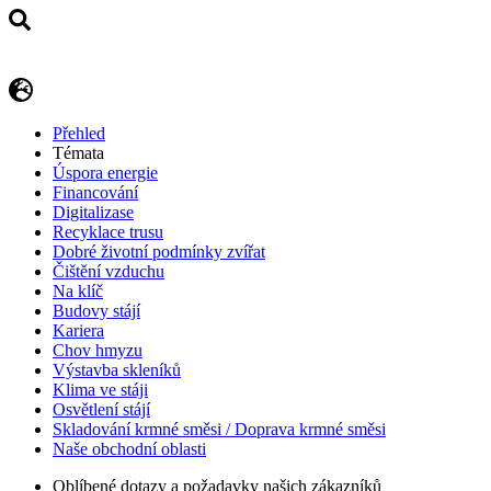
Přehled
Témata
Úspora energie
Financování
Digitalizase
Recyklace trusu
Dobré životní podmínky zvířat
Čištění vzduchu
Na klíč
Budovy stájí
Kariera
Chov hmyzu
Výstavba skleníků
Klima ve stáji
Osvětlení stájí
Skladování krmné směsi / Doprava krmné směsi
Naše obchodní oblasti
Oblíbené dotazy a požadavky našich zákazníků