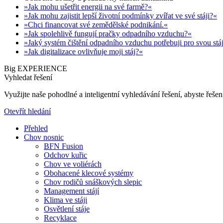
»Jak mohu ušetřit energii na své farmě?«
»Jak mohu zajistit lepší životní podmínky zvířat ve své stáji?«
»Chci financovat své zemědělské podnikání.«
»Jak spolehlivě fungují pračky odpadního vzduchu?«
»Jaký systém čištění odpadního vzduchu potřebuji pro svou stá
»Jak digitalizace ovlivňuje moji stáj?«
Big EXPERIENCE
Vyhledat řešení
Využijte naše pohodlné a inteligentní vyhledávání řešení, abyste řešení
Otevřít hledání
Přehled
Chov nosnic
BFN Fusion
Odchov kuřic
Chov ve voliérách
Obohacené klecové systémy
Chov rodičů snáškových slepic
Management stájí
Klima ve stáji
Osvětlení stáje
Recyklace