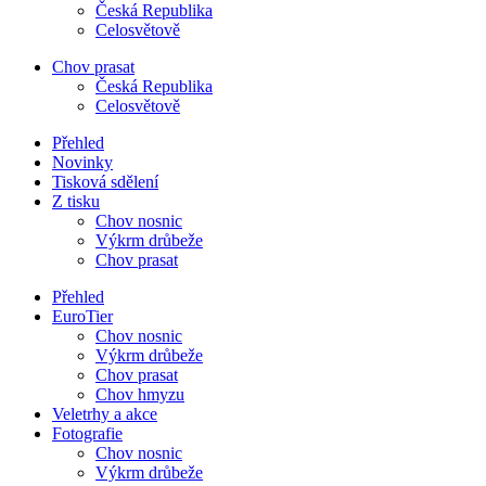
Česká Republika
Celosvětově
Chov prasat
Česká Republika
Celosvětově
Přehled
Novinky
Tisková sdělení
Z tisku
Chov nosnic
Výkrm drůbeže
Chov prasat
Přehled
EuroTier
Chov nosnic
Výkrm drůbeže
Chov prasat
Chov hmyzu
Veletrhy a akce
Fotografie
Chov nosnic
Výkrm drůbeže