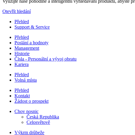
Využijte naše pohodlné a inteligentní vyhledávání produktů, abyste pro
Otevřít hledání
Přehled
Support & Service
Přehled
Poslání a hodnoty
Management
Historie
Čísla - Personální a vývoj obratu
Kariera
Přehled
Volná místa
Přehled
Kontakt
Žádost o prospekt
Chov nosnic
Česká Republika
Celosvětově
Výkrm drůbeže