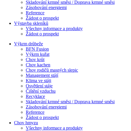
Skladování krmné směsi / Doprava krmné směsi
Zásobování energiemi
Reference
Žádost o prospekt
Výstavba skleníků
Všechny informace a produkty
Žádost o prospekt
Výkrm drůbeže
BFN Fusion
Výkrm kuřat
Chov krůt
Chov kachen
Chov rodičů masných slepic
Management stájí
Klima ve stáji
Osvětlení stáje
Čištění vzduchu
Recyklace
Skladování krmné směsi / Doprava krmné směsi
Zásobování energiemi
Reference
Žádost o prospekt
Chov hmyzu
Všechny informace a produkty