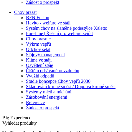
Žádost o prospekt
Chov prasat
BFN Fusion
Havito - welfare ve stáji
Systém chov na slaměné podestýlce Xaletto
PureLine | Řešení pro welfare zvířat
Chov prasnic
Výkrm vepřů
Odchov selat
Stájový management
Klima ve stáji
Osvětlení stáje
Čištění odsávaného vzduchu
Využití odpadů
Studie koncepce Chov vepřů 2030
Skladování krmné směsi / Doprava krmné směsi
Systémy mletí a míchání
Zásobování energiemi
Reference
Žádost o prospekt
Big Experience
Vyhledat produkty