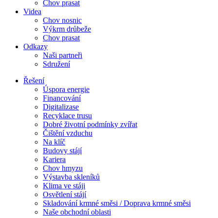
Chov prasat
Videa
Chov nosnic
Výkrm drůbeže
Chov prasat
Odkazy
Naši partneři
Sdružení
Řešení
Úspora energie
Financování
Digitalizase
Recyklace trusu
Dobré životní podmínky zvířat
Čištění vzduchu
Na klíč
Budovy stájí
Kariera
Chov hmyzu
Výstavba skleníků
Klima ve stáji
Osvětlení stájí
Skladování krmné směsi / Doprava krmné směsi
Naše obchodní oblasti