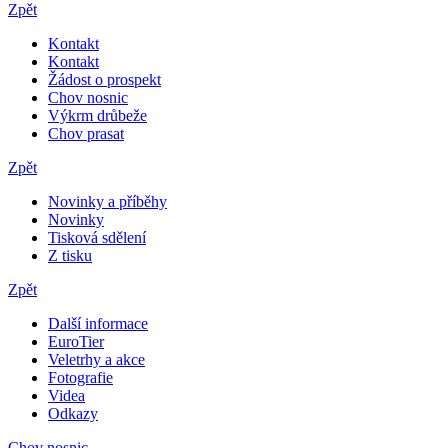
Zpět
Kontakt
Kontakt
Žádost o prospekt
Chov nosnic
Výkrm drůbeže
Chov prasat
Zpět
Novinky a příběhy
Novinky
Tisková sdělení
Z tisku
Zpět
Další informace
EuroTier
Veletrhy a akce
Fotografie
Videa
Odkazy
Chov nosnic