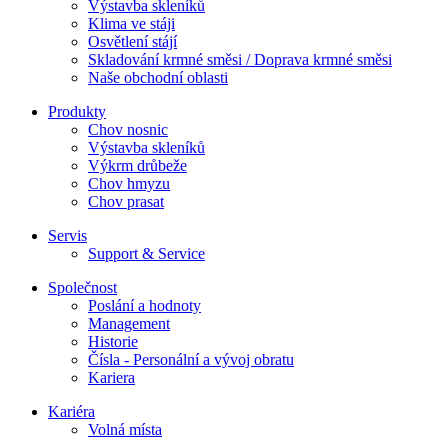
Výstavba skleníků
Klima ve stáji
Osvětlení stájí
Skladování krmné směsi / Doprava krmné směsi
Naše obchodní oblasti
Produkty
Chov nosnic
Výstavba skleníků
Výkrm drůbeže
Chov hmyzu
Chov prasat
Servis
Support & Service
Společnost
Poslání a hodnoty
Management
Historie
Čísla - Personální a vývoj obratu
Kariera
Kariéra
Volná místa