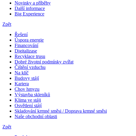
Novinky a příběhy
Další informace
Big Experience
Zpět
Řešení
Úspora energie
Financování
Digitalizase
Recyklace trusu
Dobré životní podmínky zvířat
Čištění vzduchu
Na klíč
Budovy stájí
Kariera
Chov hmyzu
Výstavba skleníků
Klima ve stáji
Osvětlení stájí
Skladování krmné směsi / Doprava krmné směsi
Naše obchodní oblasti
Zpět