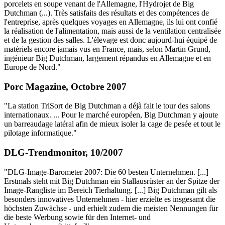
porcelets en soupe venant de l'Allemagne, l'Hydrojet de Big
Dutchman (...). Très satisfaits des résultats et des compétences de
l'entreprise, après quelques voyages en Allemagne, ils lui ont confié
la réalisation de l'alimentation, mais aussi de la ventilation centralisée
et de la gestion des salles. L'élevage est donc aujourd-hui équipé de
matériels encore jamais vus en France, mais, selon Martin Grund,
ingénieur Big Dutchman, largement répandus en Allemagne et en
Europe de Nord."
Porc Magazine, Octobre 2007
"La station TriSort de Big Dutchman a déjà fait le tour des salons
internationaux. ... Pour le marché européen, Big Dutchman y ajoute
un barreaudage latéral afin de mieux isoler la cage de pesée et tout le
pilotage informatique."
DLG-Trendmonitor, 10/2007
"DLG-Image-Barometer 2007: Die 60 besten Unternehmen. [...]
Erstmals steht mit Big Dutchman ein Stallausrüster an der Spitze der
Image-Rangliste im Bereich Tierhaltung. [...] Big Dutchman gilt als
besonders innovatives Unternehmen - hier erzielte es insgesamt die
höchsten Zuwächse - und erhielt zudem die meisten Nennungen für
die beste Werbung sowie für den Internet- und