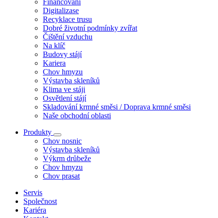
Financování
Digitalizase
Recyklace trusu
Dobré životní podmínky zvířat
Čištění vzduchu
Na klíč
Budovy stájí
Kariera
Chov hmyzu
Výstavba skleníků
Klima ve stáji
Osvětlení stájí
Skladování krmné směsi / Doprava krmné směsi
Naše obchodní oblasti
Produkty
Chov nosnic
Výstavba skleníků
Výkrm drůbeže
Chov hmyzu
Chov prasat
Servis
Společnost
Kariéra