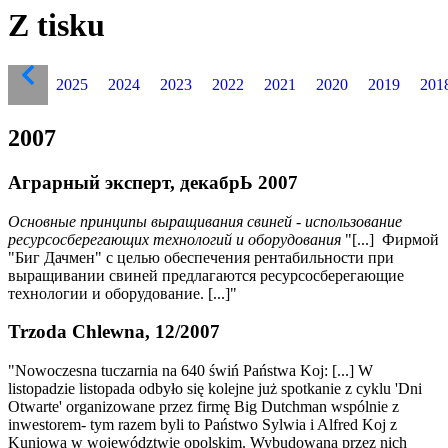
Z tisku
2025
2024
2023
2022
2021
2020
2019
201
2007
Аграрный эксперт, декабрЬ 2007
Основные принципы выращивания свиней - использование
ресурсосберегающих технологий и оборудования
"[...] Фирмой
"Биг Дачмен" с целью обеспечения рентабильности при
выращивании свиней предлагаются ресурсосберегающие
технологии и оборудование. [...]"
Trzoda Chlewna, 12/2007
"Nowoczesna tuczarnia na 640 świń Państwa Koj: [...] W
listopadzie listopada odbyło się kolejne już spotkanie z cyklu 'Dni
Otwarte' organizowane przez firmę Big Dutchman wspólnie z
inwestorem- tym razem byli to Państwo Sylwia i Alfred Koj z
Kuniowa w województwie opolskim. Wybudowana przez nich