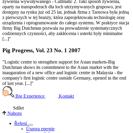
żywienia wywoływanego - Callmatic 2. Taki sposób żywienia,
oparty na transpoderach dla loch utrzymywanych grupowo, jest
dostępny na rynku już od 25 lat, jednak firma z Tarnowa była jedną
z pierwszych w tej branży, która zaprojektowała technologię oray
urządzenia i oprogramowanie do całego systemu. W praktyce stacja
firmy Big Dutchman pozwala na prowadzenie systematycznych
codziennych czynności, aby zakłócenia i usterki były minimalne
[...]"
Pig Progress, Vol. 23 No. 1 2007
"Logistic centre to strengthen support for Asian markets-Big
Dutchman shows its commitment to the Asian market with the
inauguration of a new office and logistic centre in Malaysia - the
company's first logistic centre outside Germany, opened in the end
of last year. [...]"
Big Experience
Kontakt
Sdílet
Nahoru
Řešení
Úspora energie