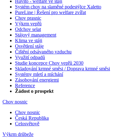
Havito - welfare ve stáji
Systém chov na slaměné podestýlce Xaletto
PureLine | Řešení pro welfare zvířat
Chov prasnic
Výkrm vepřů
Odchov selat
Stájový management
Klima ve stáji
Osvětlení stáje
Čištění odsávaného vzduchu
Využití odpadů
Studie koncepce Chov vepřů 2030
Skladování krmné směsi / Doprava krmné směsi
Systémy mletí a míchání
Zásobování energiemi
Reference
Žádost o prospekt
Chov nosnic
Chov nosnic
Česká Republika
Celosvětově
Výkrm drůbeže