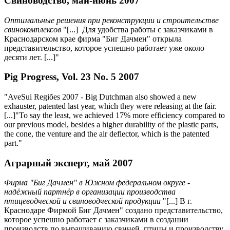
Свиноводство, май-июнь 2007
Оптимальные решения при реконструкции и строительстве
свинокомплексов
"[...] Для удобства работы с заказчиками в
Краснодарском крае фирма "Биг Дачмен" открыла
представительство, которое успешно работает уже около
десяти лет. [...]"
Pig Progress, Vol. 23 No. 5 2007
"AveSui Regiões 2007 - Big Dutchman also showed a new
exhauster, patented last year, which they were releasing at the fair.
[...]"To say the least, we achieved 17% more efficiency compared to
our previous model, besides a higher durability of the plastic parts,
the cone, the venture and the air deflector, which is the patented
part."
Аграрный эксперт, май 2007
Фирма "Биг Дачмен" в Южном федеральном округе -
надёжный партнёр в организации производства
птицеводческой и свиноводческой продукции
"[...] В г.
Краснодаре Фирмой Биг Дачмен" создано представительство,
которое успешно работает с заказчиками в создании
производств по выращиванию свиней, птицы и производству