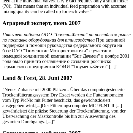
feed at the individual valves. Dry Exact requires only a small mixer
(70l). This means that an individual feed preparation with accurate
mixing quality can be called up for each valve."
Аграрный эксперт, июнь 2007
Пять лет работы ООО "Тюмень-Фехта" на российском рынке
по поставке оборудования для птицеводства
При активной
поддержке и помощи руководства федерального округа на
базе ОАО "Тюменские Моторостроители" с участием
немецкой холдинговой компании "Биг Дачмен" в ноябре 2001
года было принято соглашение о создании российско-
германского предприятия КОИИ "Тюумень-Фехта" [...]"
Land & Forst, 28. Juni 2007
"Neues Zuhause mit 2000 Plätzen - Über das computergesteuerte
Trockenfütterungssystem Dry Exact werden die Futterautomaten
vom Typ PicNic mit Futter beschickt, das gewichtsdosiert
ausgegeben wird.[...]Der Fütterungscomputer MC 99-NT II [...]
gewährleistet die präzise Steuerung der Trockenfütterung, von der
Überwachung der Mastkontrolle bis hin zur Auswertung des
gesamten Durchgangs. [...]"