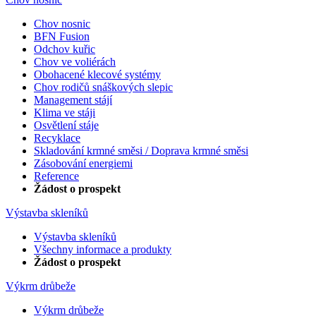
Chov nosnic
BFN Fusion
Odchov kuřic
Chov ve voliérách
Obohacené klecové systémy
Chov rodičů snáškových slepic
Management stájí
Klima ve stáji
Osvětlení stáje
Recyklace
Skladování krmné směsi / Doprava krmné směsi
Zásobování energiemi
Reference
Žádost o prospekt
Výstavba skleníků
Výstavba skleníků
Všechny informace a produkty
Žádost o prospekt
Výkrm drůbeže
Výkrm drůbeže