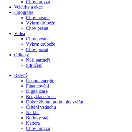
Chov hmyzu
Veletrhy a akce
Fotografie
Chov nosnic
Výkrm drůbeže
Chov prasat
Videa
Chov nosnic
Výkrm drůbeže
Chov prasat
Odkazy
Naši partneři
Sdružení
Řešení
Úspora energie
Financování
Digitalizase
Recyklace trusu
Dobré životní podmínky zvířat
Čištění vzduchu
Na klíč
Budovy stájí
Kariera
Chov hmyzu