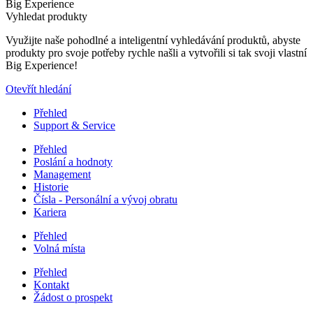
Big Experience
Vyhledat produkty
Využijte naše pohodlné a inteligentní vyhledávání produktů, abyste
produkty pro svoje potřeby rychle našli a vytvořili si tak svoji vlastní
Big Experience!
Otevřít hledání
Přehled
Support & Service
Přehled
Poslání a hodnoty
Management
Historie
Čísla - Personální a vývoj obratu
Kariera
Přehled
Volná místa
Přehled
Kontakt
Žádost o prospekt