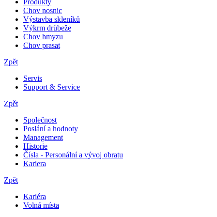
Produkty
Chov nosnic
Výstavba skleníků
Výkrm drůbeže
Chov hmyzu
Chov prasat
Zpět
Servis
Support & Service
Zpět
Společnost
Poslání a hodnoty
Management
Historie
Čísla - Personální a vývoj obratu
Kariera
Zpět
Kariéra
Volná místa