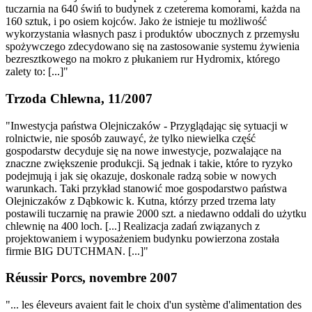
tuczarnia na 640 świń to budynek z czeterema komorami, każda na
160 sztuk, i po osiem kojców. Jako że istnieje tu możliwość
wykorzystania własnych pasz i produktów ubocznych z przemysłu
spożywczego zdecydowano się na zastosowanie systemu żywienia
bezresztkowego na mokro z płukaniem rur Hydromix, którego
zalety to: [...]"
Trzoda Chlewna, 11/2007
"Inwestycja państwa Olejniczaków - Przyglądając się sytuacji w
rolnictwie, nie sposób zauwayć, że tylko niewielka część
gospodarstw decyduje się na nowe inwestycje, pozwalające na
znaczne zwiększenie produkcji. Są jednak i takie, które to ryzyko
podejmują i jak się okazuje, doskonale radzą sobie w nowych
warunkach. Taki przykład stanowić moe gospodarstwo państwa
Olejniczaków z Dąbkowic k. Kutna, którzy przed trzema laty
postawili tuczarnię na prawie 2000 szt. a niedawno oddali do użytku
chlewnię na 400 loch. [...] Realizacja zadań związanych z
projektowaniem i wyposażeniem budynku powierzona została
firmie BIG DUTCHMAN. [...]"
Réussir Porcs, novembre 2007
"... les éleveurs avaient fait le choix d'un système d'alimentation des