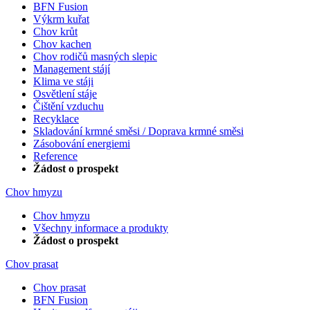
BFN Fusion
Výkrm kuřat
Chov krůt
Chov kachen
Chov rodičů masných slepic
Management stájí
Klima ve stáji
Osvětlení stáje
Čištění vzduchu
Recyklace
Skladování krmné směsi / Doprava krmné směsi
Zásobování energiemi
Reference
Žádost o prospekt
Chov hmyzu
Chov hmyzu
Všechny informace a produkty
Žádost o prospekt
Chov prasat
Chov prasat
BFN Fusion