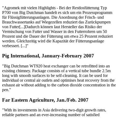
"Agromek mit vielen Highlights - Bei der Restlosfütterung Typ
P700 von Big Dutchman handelt es sich um ein Prozessprogramm
für Flüssigfütterungsanlagen. Die Anordnung der Frisch- und
Brauchwassertanks auf Wiegezellen reduziert das Zurückpumpen
von Futter[...]Dadurch können laut Hersteller das Risiko der
Vermischung von Futter und Wasser in den Futterrohren um 50
Prozent und die Dauer der Fütterung um etwa 25 Prozent reduziert
werden. Gleichzeitig wird die Kapazität der Fütterungsanlage
verbessert. [...]"
Pig International, January-February 2007
"Big Dutchman WT920 heat exchanger can be retrofitted into an
existing chimney. Package consists of a vertical tube bundle 2.5m
long with smooth surfaces to be self-cleaning. It can be used for
individual or central air outlets and optimises heat recovery from the
exhaust air without adding to the carbon dioxide concentration in the
pen."
Far Eastern Agriculture, Jan./Feb. 2007
"With its investments in Asia delivering two-digit growth rates,
reliable partners and an ever-increasing number of satisfied