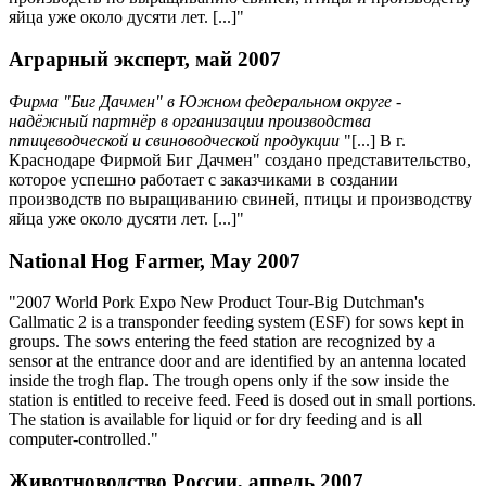
яйца уже около дусяти лет. [...]"
Аграрный эксперт, май 2007
Фирма "Биг Дачмен" в Южном федеральном округе -
надёжный партнёр в организации производства
птицеводческой и свиноводческой продукции
"[...] В г.
Краснодаре Фирмой Биг Дачмен" создано представительство,
которое успешно работает с заказчиками в создании
производств по выращиванию свиней, птицы и производству
яйца уже около дусяти лет. [...]"
National Hog Farmer, May 2007
"2007 World Pork Expo New Product Tour-Big Dutchman's
Callmatic 2 is a transponder feeding system (ESF) for sows kept in
groups. The sows entering the feed station are recognized by a
sensor at the entrance door and are identified by an antenna located
inside the trogh flap. The trough opens only if the sow inside the
station is entitled to receive feed. Feed is dosed out in small portions.
The station is available for liquid or for dry feeding and is all
computer-controlled."
Животноводство России, апрель 2007