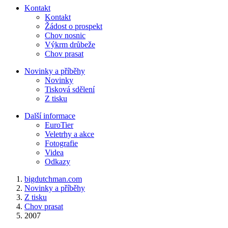
Kontakt
Kontakt
Žádost o prospekt
Chov nosnic
Výkrm drůbeže
Chov prasat
Novinky a příběhy
Novinky
Tisková sdělení
Z tisku
Další informace
EuroTier
Veletrhy a akce
Fotografie
Videa
Odkazy
bigdutchman.com
Novinky a příběhy
Z tisku
Chov prasat
2007