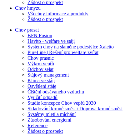
Žádost o prospekt
Chov hmyzu
Všechny informace a produkty
Žádost o prospekt
Chov prasat
BFN Fusion
Havito - welfare ve stáji
Systém chov na slaměné podestýlce Xaletto
PureLine | Řešení pro welfare zvířat
Chov prasnic
Výkrm vepřů
Odchov selat
Stájový management
Klima ve stáji
Osvětlení stáje
Čištění odsávaného vzduchu
Využití odpadů
Studie koncepce Chov vepřů 2030
Skladování krmné směsi / Doprava krmné směsi
Systémy mletí a míchání
Zásobování energiemi
Reference
Žádost o prospekt