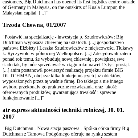
customers, Big Dutchman has opened its first logistics centre outside
of Germany in Malaysia, on the outskirts of Kuala Lumpur, the
Malaysian capital. [...]"
Trzoda Chewna, 01/2007
"Postawić na specjalizację - inwestycja p. Szudrowiczów: Big
Dutchman wyposaża chlewnię na 600 loch. [...] gospodarstwo
państwa Elżbiety i Leszka Szudrowiczów z miejscowości Tłukawy
k. Ryczywołu w północnej Wielkopolsce. [...] Zdecydowali zatem
ponad rok temu, że wybudują nową chlewnię i powiększą swe
stado tak, by móc sprzedawać w ciągu roku nawet 13 tys. prosiąt.
[...] anim postanowił powierzyć realizację projektu firmie BIG
DUTCHMAN, obejrzał kilka funkcjonujących już obiektów,
wyposażonych przez tę waśnie firmę. Do takiego a nie innego
wyboru przekonały go praktyczne rozwiązania oraz jakość
oferowanych produktów, gwarantująca trwałość i sprawne
funkcjonowanie [...]"
atr express aktualności techniki rolniczej, 30. 01.
2007
"Big Dutchman - Nowa stacja paszowa - Spółka córka firmy Big
Dutchman z Tarnowa Podgórnego oferuje na rynku szstem