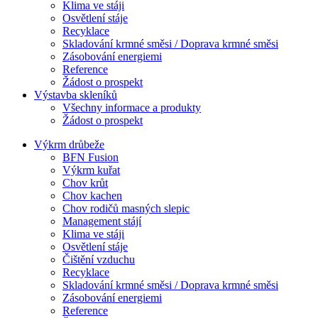
Klima ve stáji
Osvětlení stáje
Recyklace
Skladování krmné směsi / Doprava krmné směsi
Zásobování energiemi
Reference
Žádost o prospekt
Výstavba skleníků
Všechny informace a produkty
Žádost o prospekt
Výkrm drůbeže
BFN Fusion
Výkrm kuřat
Chov krůt
Chov kachen
Chov rodičů masných slepic
Management stájí
Klima ve stáji
Osvětlení stáje
Čištění vzduchu
Recyklace
Skladování krmné směsi / Doprava krmné směsi
Zásobování energiemi
Reference