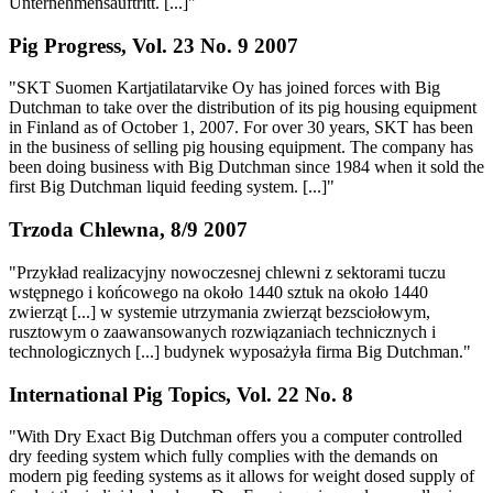
Unternehmensauftritt. [...]"
Pig Progress, Vol. 23 No. 9 2007
"SKT Suomen Kartjatilatarvike Oy has joined forces with Big
Dutchman to take over the distribution of its pig housing equipment
in Finland as of October 1, 2007. For over 30 years, SKT has been
in the business of selling pig housing equipment. The company has
been doing business with Big Dutchman since 1984 when it sold the
first Big Dutchman liquid feeding system. [...]"
Trzoda Chlewna, 8/9 2007
"Przykład realizacyjny nowoczesnej chlewni z sektorami tuczu
wstępnego i końcowego na około 1440 sztuk na około 1440
zwierząt [...] w systemie utrzymania zwierząt bezsciołowym,
rusztowym o zaawansowanych rozwiązaniach technicznych i
technologicznych [...] budynek wyposażyła firma Big Dutchman."
International Pig Topics, Vol. 22 No. 8
"With Dry Exact Big Dutchman offers you a computer controlled
dry feeding system which fully complies with the demands on
modern pig feeding systems as it allows for weight dosed supply of