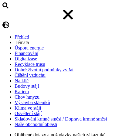
Přehled
Témata
Úspora energie
Financování
Digitalizase
Recyklace trusu
Dobré životní podmínky zvířat
Čištění vzduchu
Na klíč
Budovy stájí
Kariera
Chov hmyzu
Výstavba skleníků
Klima ve stáji
Osvětlení stájí
Skladování krmné směsi / Doprava krmné směsi
Naše obchodní oblasti
Oblíbené dotazy a požadavky našich zákazníků