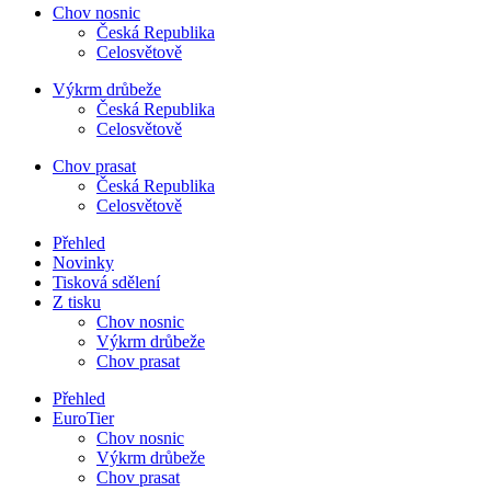
Chov nosnic
Česká Republika
Celosvětově
Výkrm drůbeže
Česká Republika
Celosvětově
Chov prasat
Česká Republika
Celosvětově
Přehled
Novinky
Tisková sdělení
Z tisku
Chov nosnic
Výkrm drůbeže
Chov prasat
Přehled
EuroTier
Chov nosnic
Výkrm drůbeže
Chov prasat