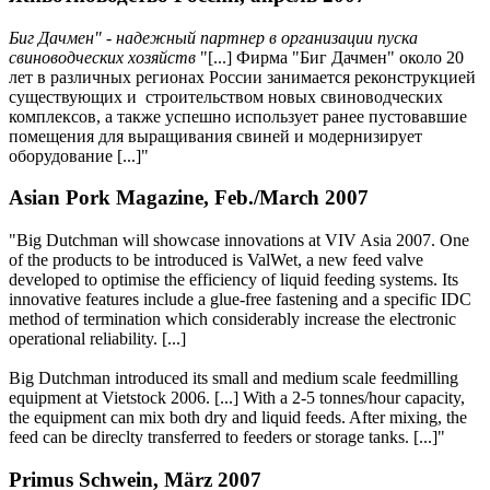
Биг Дачмен" - надежный партнер в организации пуска
свиноводческих хозяйств
"[...] Фирма "Биг Дачмен" около 20
лет в различных регионах России занимается реконструкцией
существующих и строительством новых свиноводческих
комплексов, а также успешно использует ранее пустовавшие
помещения для выращивания свиней и модернизирует
оборудование [...]"
Asian Pork Magazine, Feb./March 2007
"Big Dutchman will showcase innovations at VIV Asia 2007. One
of the products to be introduced is ValWet, a new feed valve
developed to optimise the efficiency of liquid feeding systems. Its
innovative features include a glue-free fastening and a specific IDC
method of termination which considerably increase the electronic
operational reliability. [...]
Big Dutchman introduced its small and medium scale feedmilling
equipment at Vietstock 2006. [...] With a 2-5 tonnes/hour capacity,
the equipment can mix both dry and liquid feeds. After mixing, the
feed can be direclty transferred to feeders or storage tanks. [...]"
Primus Schwein, März 2007