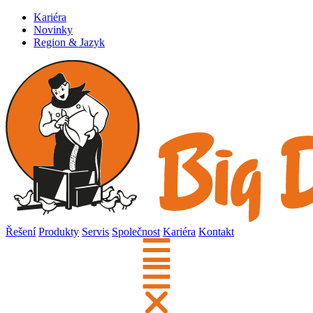
Kariéra
Novinky
Region & Jazyk
Řešení
Produkty
Servis
Společnost
Kariéra
Kontakt