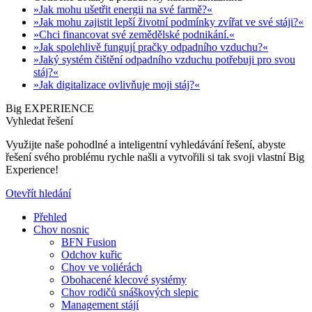
»Jak mohu ušetřit energii na své farmě?«
»Jak mohu zajistit lepší životní podmínky zvířat ve své stáji?«
»Chci financovat své zemědělské podnikání.«
»Jak spolehlivě fungují pračky odpadního vzduchu?«
»Jaký systém čištění odpadního vzduchu potřebuji pro svou
stáj?«
»Jak digitalizace ovlivňuje moji stáj?«
Big EXPERIENCE
Vyhledat řešení
Využijte naše pohodlné a inteligentní vyhledávání řešení, abyste
řešení svého problému rychle našli a vytvořili si tak svoji vlastní Big
Experience!
Otevřít hledání
Přehled
Chov nosnic
BFN Fusion
Odchov kuřic
Chov ve voliérách
Obohacené klecové systémy
Chov rodičů snáškových slepic
Management stájí