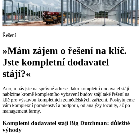
Řešení
»Mám zájem o řešení na klíč.
Jste kompletní dodavatel
stájí?«
Ano, u nás jste na správné adrese. Jako kompletní dodavatel stájí
nabízíme kromě kompletního vybavení budov stájí také řešení na
klíč pro výstavbu kompletních zemědělských zařízení. Poskytujeme
vám komplexní poradenství a podporu, od analýzy locality, až po
management farmy.
Kompletní dodavatel stájí Big Dutchman: důležité
výhody