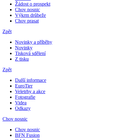
Žádost o prospekt
Chov nosnic
Výkrm drůbeže
Chov prasat
Zpět
Novinky a příběhy
Novinky
Tisková sdělení
Z tisku
Zpět
Další informace
EuroTier
Veletrhy a akce
Fotografie
Videa
Odkazy
Chov nosnic
Chov nosnic
BFN Fusion