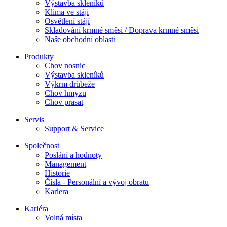
Výstavba skleníků
Klima ve stáji
Osvětlení stájí
Skladování krmné směsi / Doprava krmné směsi
Naše obchodní oblasti
Produkty
Chov nosnic
Výstavba skleníků
Výkrm drůbeže
Chov hmyzu
Chov prasat
Servis
Support & Service
Společnost
Poslání a hodnoty
Management
Historie
Čísla - Personální a vývoj obratu
Kariera
Kariéra
Volná místa