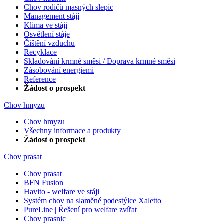
Chov rodičů masných slepic
Management stájí
Klima ve stáji
Osvětlení stáje
Čištění vzduchu
Recyklace
Skladování krmné směsi / Doprava krmné směsi
Zásobování energiemi
Reference
Žádost o prospekt
Chov hmyzu
Chov hmyzu
Všechny informace a produkty
Žádost o prospekt
Chov prasat
Chov prasat
BFN Fusion
Havito - welfare ve stáji
Systém chov na slaměné podestýlce Xaletto
PureLine | Řešení pro welfare zvířat
Chov prasnic