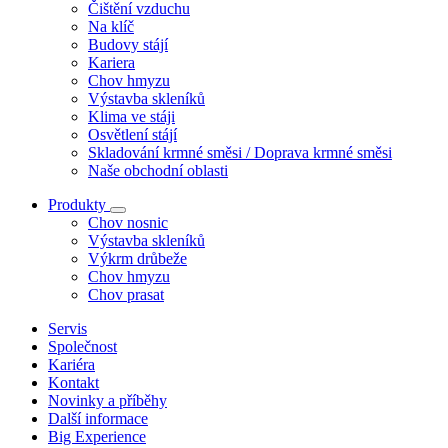
Čištění vzduchu
Na klíč
Budovy stájí
Kariera
Chov hmyzu
Výstavba skleníků
Klima ve stáji
Osvětlení stájí
Skladování krmné směsi / Doprava krmné směsi
Naše obchodní oblasti
Produkty
Chov nosnic
Výstavba skleníků
Výkrm drůbeže
Chov hmyzu
Chov prasat
Servis
Společnost
Kariéra
Kontakt
Novinky a příběhy
Další informace
Big Experience