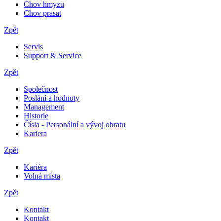
Chov hmyzu
Chov prasat
Zpět
Servis
Support & Service
Zpět
Společnost
Poslání a hodnoty
Management
Historie
Čísla - Personální a vývoj obratu
Kariera
Zpět
Kariéra
Volná místa
Zpět
Kontakt
Kontakt