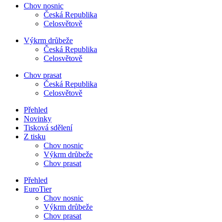
Chov nosnic
Česká Republika
Celosvětově
Výkrm drůbeže
Česká Republika
Celosvětově
Chov prasat
Česká Republika
Celosvětově
Přehled
Novinky
Tisková sdělení
Z tisku
Chov nosnic
Výkrm drůbeže
Chov prasat
Přehled
EuroTier
Chov nosnic
Výkrm drůbeže
Chov prasat