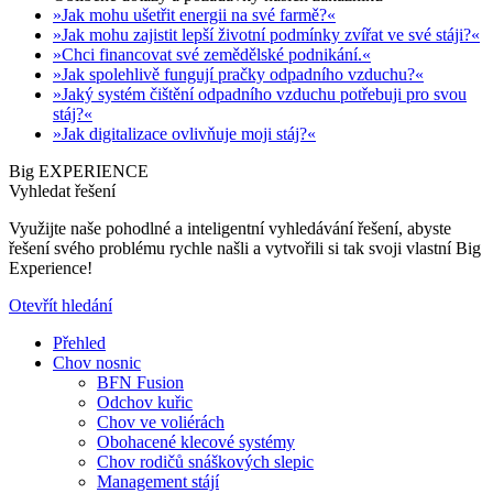
»Jak mohu ušetřit energii na své farmě?«
»Jak mohu zajistit lepší životní podmínky zvířat ve své stáji?«
»Chci financovat své zemědělské podnikání.«
»Jak spolehlivě fungují pračky odpadního vzduchu?«
»Jaký systém čištění odpadního vzduchu potřebuji pro svou
stáj?«
»Jak digitalizace ovlivňuje moji stáj?«
Big EXPERIENCE
Vyhledat řešení
Využijte naše pohodlné a inteligentní vyhledávání řešení, abyste
řešení svého problému rychle našli a vytvořili si tak svoji vlastní Big
Experience!
Otevřít hledání
Přehled
Chov nosnic
BFN Fusion
Odchov kuřic
Chov ve voliérách
Obohacené klecové systémy
Chov rodičů snáškových slepic
Management stájí