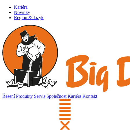
Kariéra
Novinky
Region & Jazyk
Řešení
Produkty
Servis
Společnost
Kariéra
Kontakt