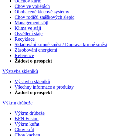
Odchov kuřic
Chov ve voliérách
Obohacené klecové systémy
Chov rodičů snáškových slepic
Management stájí
Klima ve stáji
Osvětlení stáje
Recyklace
Skladování krmné směsi / Doprava krmné směsi
Zásobování energiemi
Reference
Žádost o prospekt
Výstavba skleníků
Výstavba skleníků
Všechny informace a produkty
Žádost o prospekt
Výkrm drůbeže
Výkrm drůbeže
BFN Fusion
Výkrm kuřat
Chov krůt
Chov kachen