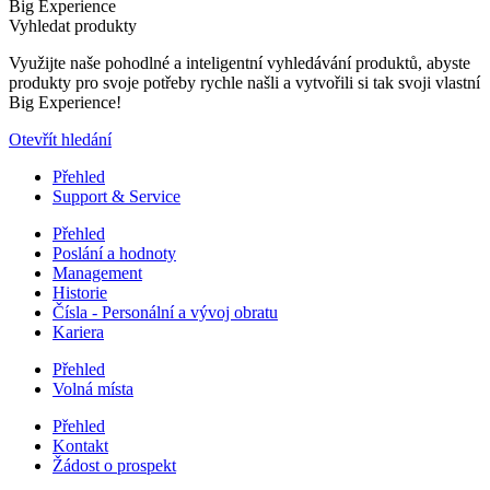
Big Experience
Vyhledat produkty
Využijte naše pohodlné a inteligentní vyhledávání produktů, abyste
produkty pro svoje potřeby rychle našli a vytvořili si tak svoji vlastní
Big Experience!
Otevřít hledání
Přehled
Support & Service
Přehled
Poslání a hodnoty
Management
Historie
Čísla - Personální a vývoj obratu
Kariera
Přehled
Volná místa
Přehled
Kontakt
Žádost o prospekt