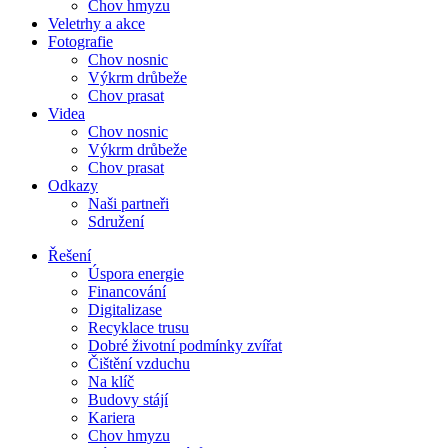
Chov hmyzu
Veletrhy a akce
Fotografie
Chov nosnic
Výkrm drůbeže
Chov prasat
Videa
Chov nosnic
Výkrm drůbeže
Chov prasat
Odkazy
Naši partneři
Sdružení
Řešení
Úspora energie
Financování
Digitalizase
Recyklace trusu
Dobré životní podmínky zvířat
Čištění vzduchu
Na klíč
Budovy stájí
Kariera
Chov hmyzu