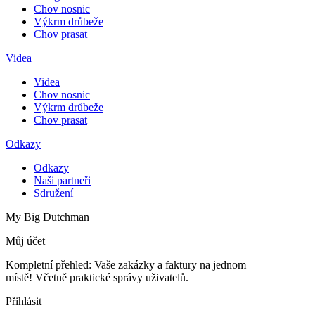
Chov nosnic
Výkrm drůbeže
Chov prasat
Videa
Videa
Chov nosnic
Výkrm drůbeže
Chov prasat
Odkazy
Odkazy
Naši partneři
Sdružení
My Big Dutchman
Můj účet
Kompletní přehled: Vaše zakázky a faktury na jednom
místě! Včetně praktické správy uživatelů.
Přihlásit