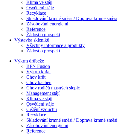
Klima ve stáji
Osvětlení stáje
Recyklace
Skladování krmné směsi / Doprava krmné směsi
Zásobování energiemi
Reference
Žádost o prospekt
Výstavba skleníků
Všechny informace a produkty
Žádost o prospekt
Výkrm drůbeže
BFN Fusion
Výkrm kuřat
Chov krůt
Chov kachen
Chov rodičů masných slepic
Management stájí
Klima ve stáji
Osvětlení stáje
Čištění vzduchu
Recyklace
Skladování krmné směsi / Doprava krmné směsi
Zásobování energiemi
Reference