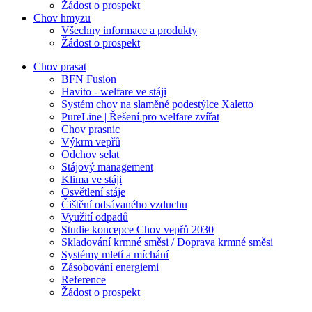
Žádost o prospekt
Chov hmyzu
Všechny informace a produkty
Žádost o prospekt
Chov prasat
BFN Fusion
Havito - welfare ve stáji
Systém chov na slaměné podestýlce Xaletto
PureLine | Řešení pro welfare zvířat
Chov prasnic
Výkrm vepřů
Odchov selat
Stájový management
Klima ve stáji
Osvětlení stáje
Čištění odsávaného vzduchu
Využití odpadů
Studie koncepce Chov vepřů 2030
Skladování krmné směsi / Doprava krmné směsi
Systémy mletí a míchání
Zásobování energiemi
Reference
Žádost o prospekt