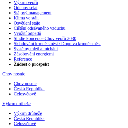
Výkrm vepřů
Odchov selat
Stájový management
Klima ve stáji
Osvětlení stáje
Čištění odsávaného vzduchu
Využití odpadů
Studie koncepce Chov vepřů 2030
Skladování krmné směsi / Doprava krmné směsi
Systémy mletí a míchání
Zásobování energiemi
Reference
Žádost o prospekt
Chov nosnic
Chov nosnic
Česká Republika
Celosvětově
Výkrm drůbeže
Výkrm drůbeže
Česká Republika
Celosvětově