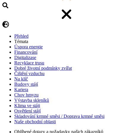
Přehled
Témata
Úspora energie
Financování
Digitalizase
Recyklace trusu
Dobré životní podmínky zvířat
Čištění vzduchu
Na klíč
Budovy stájí
Kariera
Chov hmyzu
Výstavba skleníků
Klima ve stáji
Osvětlení stájí
Skladování krmné směsi / Doprava krmné směsi
Naše obchodní oblasti
Oblíbené dotazy a požadavky našich zákazníků