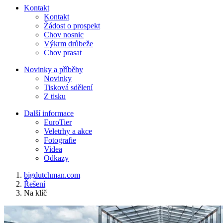
Kontakt
Kontakt
Žádost o prospekt
Chov nosnic
Výkrm drůbeže
Chov prasat
Novinky a příběhy
Novinky
Tisková sdělení
Z tisku
Další informace
EuroTier
Veletrhy a akce
Fotografie
Videa
Odkazy
bigdutchman.com
Řešení
Na klíč