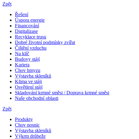
Zpět
Řešení
Úspora energie
Financování
Digitalizase
Recyklace trusu
Dobré životní podmínky zvířat
Čištění vzduchu
Na klíč
Budovy stájí
Kariera
Chov hmyzu
Výstavba skleníků
Klima ve stáji
Osvětlení stájí
Skladování krmné směsi / Doprava krmné směsi
Naše obchodní oblasti
Zpět
Produkty
Chov nosnic
Výstavba skleníků
Výkrm drůbeže