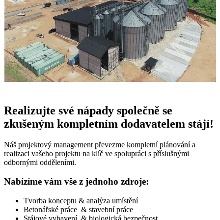
Realizujte své nápady společně se
zkušeným kompletním dodavatelem stájí!
Náš projektový management převezme kompletní plánování a
realizaci vašeho projektu na klíč ve spolupráci s příslušnými
odbornými odděleními.
Nabízíme vám vše z jednoho zdroje:
Tvorba konceptu & analýza umístění
Betonářské práce & stavební práce
Stájové vybavení & biologická bezpečnost