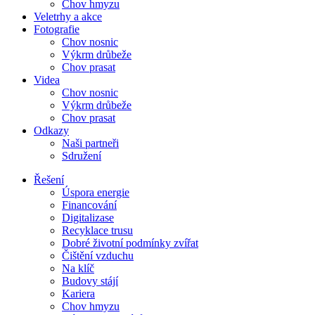
Chov hmyzu
Veletrhy a akce
Fotografie
Chov nosnic
Výkrm drůbeže
Chov prasat
Videa
Chov nosnic
Výkrm drůbeže
Chov prasat
Odkazy
Naši partneři
Sdružení
Řešení
Úspora energie
Financování
Digitalizase
Recyklace trusu
Dobré životní podmínky zvířat
Čištění vzduchu
Na klíč
Budovy stájí
Kariera
Chov hmyzu