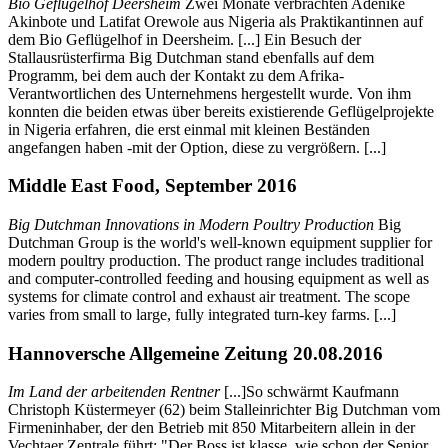
Bio Geflügelhof Deersheim
Zwei Monate verbrachten Adenike
Akinbote und Latifat Orewole aus Nigeria als Praktikantinnen auf
dem Bio Geflügelhof in Deersheim. [...] Ein Besuch der
Stallausrüsterfirma Big Dutchman stand ebenfalls auf dem
Programm, bei dem auch der Kontakt zu dem Afrika-
Verantwortlichen des Unternehmens hergestellt wurde. Von ihm
konnten die beiden etwas über bereits existierende Geflügelprojekte
in Nigeria erfahren, die erst einmal mit kleinen Beständen
angefangen haben -mit der Option, diese zu vergrößern. [...]
Middle East Food, September 2016
Big Dutchman Innovations in Modern Poultry Production
Big
Dutchman Group is the world's well-known equipment supplier for
modern poultry production. The product range includes traditional
and computer-controlled feeding and housing equipment as well as
systems for climate control and exhaust air treatment. The scope
varies from small to large, fully integrated turn-key farms. [...]
Hannoversche Allgemeine Zeitung 20.08.2016
Im Land der arbeitenden Rentner
[...]So schwärmt Kaufmann
Christoph Küstermeyer (62) beim Stalleinrichter Big Dutchman vom
Firmeninhaber, der den Betrieb mit 850 Mitarbeitern allein in der
Vechtaer Zentrale führt: "Der Boss ist klasse, wie schon der Senior,