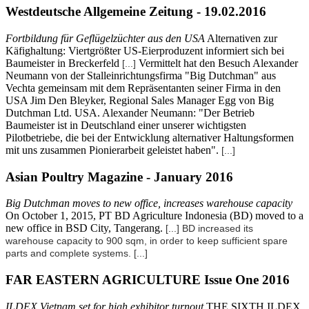
Westdeutsche Allgemeine Zeitung - 19.02.2016
Fortbildung für Geflügelzüchter aus den USA
Alternativen zur
Käfighaltung: Viertgrößter US-Eierproduzent informiert sich bei
Baumeister in Breckerfeld
Vermittelt hat den Besuch Alexander
[...]
Neumann von der Stalleinrichtungsfirma "Big Dutchman" aus
Vechta gemeinsam mit dem Repräsentanten seiner Firma in den
USA Jim Den Bleyker, Regional Sales Manager Egg von Big
Dutchman Ltd. USA. Alexander Neumann: "Der Betrieb
Baumeister ist in Deutschland einer unserer wichtigsten
Pilotbetriebe, die bei der Entwicklung alternativer Haltungsformen
mit uns zusammen Pionierarbeit geleistet haben".
[...]
Asian Poultry Magazine - January 2016
Big Dutchman moves to new office, increases warehouse capacity
On October 1, 2015, PT BD Agriculture Indonesia (BD) moved to a
new office in BSD City, Tangerang.
[...] BD increased its
warehouse capacity to 900 sqm, in order to keep sufficient spare
parts and complete systems.
[...]
FAR EASTERN AGRICULTURE Issue One 2016
ILDEX Vietnam set for high exhibitor turnout
THE SIXTH ILDEX