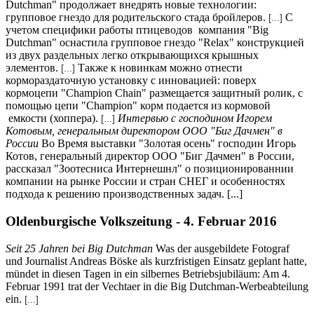
Dutchman" продолжает внедрять новые технологии:
групповое гнездо для родительского стада бройлеров.
С
[...]
учетом специфики работы птицеводов компания "Big
Dutchman" оснастила групповое гнездо "Relax" конструкцией
из двух раздельных легко открывающихся крышных
элементов.
Также к новинкам можно отнести
[...]
кормораздаточную установку с инновацией: поверх
кормоцепи "Champion Chain" размещается защитный ролик, с
помощью цепи "Champion" корм подается из кормовой
емкости (хоппера).
Интервью с господином Игорем
[...]
Котовым, генеральным директором ООО "Биг Дачмен" в
России
Во Время выставки "Золотая осень" господин Игорь
Котов, генеральный директор ООО "Биг Дачмен" в России,
рассказал "Зоотесниса Интернешнл" о позиционированнии
компании на рынке России и стран СНЕГ и особенностях
подхода к решению производственных задач. [...]
Oldenburgische Volkszeitung - 4. Februar 2016
Seit 25 Jahren bei Big Dutchman
Was der ausgebildete Fotograf
und Journalist Andreas Böske als kurzfristigen Einsatz geplant hatte,
mündet in diesen Tagen in ein silbernes Betriebsjubiläum: Am 4.
Februar 1991 trat der Vechtaer in die Big Dutchman-Werbeabteilung
ein.
[...]