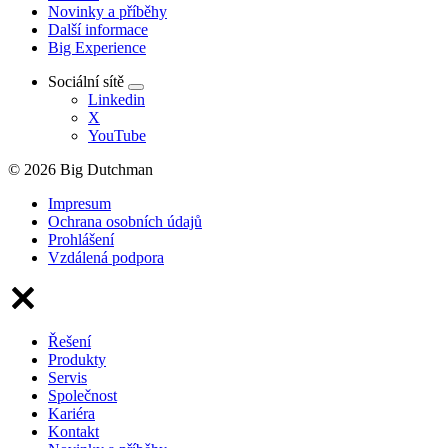
Novinky a příběhy
Další informace
Big Experience
Sociální sítě
Linkedin
X
YouTube
© 2026 Big Dutchman
Impresum
Ochrana osobních údajů
Prohlášení
Vzdálená podpora
Řešení
Produkty
Servis
Společnost
Kariéra
Kontakt