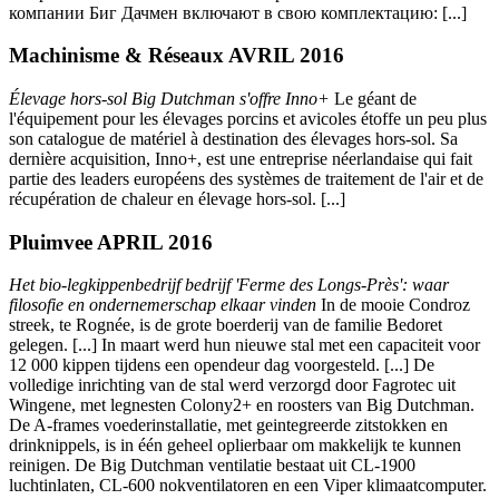
компании Биг Дачмен включают в свою комплектацию: [...]
Machinisme & Réseaux AVRIL 2016
Élevage hors-sol Big Dutchman s'offre Inno+
Le géant de
l'équipement pour les élevages porcins et avicoles étoffe un peu plus
son catalogue de matériel à destination des élevages hors-sol. Sa
dernière acquisition, Inno+, est une entreprise néerlandaise qui fait
partie des leaders européens des systèmes de traitement de l'air et de
récupération de chaleur en élevage hors-sol. [...]
Pluimvee APRIL 2016
Het bio-legkippenbedrijf bedrijf 'Ferme des Longs-Près': waar
filosofie en ondernemerschap elkaar vinden
In de mooie Condroz
streek, te Rognée, is de grote boerderij van de familie Bedoret
gelegen. [...] In maart werd hun nieuwe stal met een capaciteit voor
12 000 kippen tijdens een opendeur dag voorgesteld. [...] De
volledige inrichting van de stal werd verzorgd door Fagrotec uit
Wingene, met legnesten Colony2+ en roosters van Big Dutchman.
De A-frames voederinstallatie, met geintegreerde zitstokken en
drinknippels, is in één geheel oplierbaar om makkelijk te kunnen
reinigen. De Big Dutchman ventilatie bestaat uit CL-1900
luchtinlaten, CL-600 nokventilatoren en een Viper klimaatcomputer.