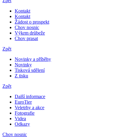
Zpět
Kontakt
Kontakt
Žádost o prospekt
Chov nosnic
Výkrm drůbeže
Chov prasat
Zpět
Novinky a příběhy
Novinky
Tisková sdělení
Z tisku
Zpět
Další informace
EuroTier
Veletrhy a akce
Fotografie
Videa
Odkazy
Chov nosnic