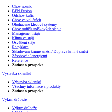
Chov nosnic
BFN Fusion
Odchov kuřic
Chov ve voliérách
Obohacené klecové systémy
Chov rodičů snáškových slepic
Management stájí
Klima ve stáji
Osvětlení stáje
Recyklace
Skladování krmné směsi / Doprava krmné směsi
Zásobování energiemi
Reference
Žádost o prospekt
Výstavba skleníků
Výstavba skleníků
Všechny informace a produkty
Žádost o prospekt
Výkrm drůbeže
Výkrm drůbeže