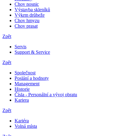
Chov nosnic
Výstavba skleníků
Výkrm drůbeže
Chov hmyzu
Chov prasat
Zpět
Servis
Support & Service
Zpět
Společnost
Poslání a hodnoty
Management
Historie
Čísla - Personální a vývoj obratu
Kariera
Zpět
Kariéra
Volná místa