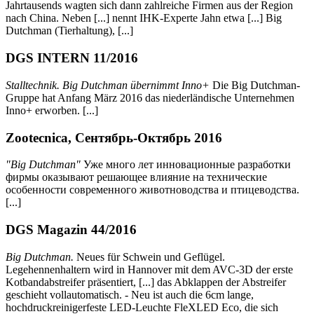
Jahrtausends wagten sich dann zahlreiche Firmen aus der Region
nach China. Neben [...] nennt IHK-Experte Jahn etwa [...] Big
Dutchman (Tierhaltung), [...]
DGS INTERN 11/2016
Stalltechnik. Big Dutchman übernimmt Inno+
Die Big Dutchman-
Gruppe hat Anfang März 2016 das niederländische Unternehmen
Inno+ erworben. [...]
Zootecnica, Сентябрь-Октябрь 2016
"Big Dutchman"
Уже много лет инновационные разработки
фирмы оказывают решающее влияние на технические
особенности современного животноводства и птицеводства.
[...]
DGS Magazin 44/2016
Big Dutchman.
Neues für Schwein und Geflügel.
Legehennenhaltern wird in Hannover mit dem AVC-3D der erste
Kotbandabstreifer präsentiert, [...] das Abklappen der Abstreifer
geschieht vollautomatisch. - Neu ist auch die 6cm lange,
hochdruckreinigerfeste LED-Leuchte FleXLED Eco, die sich