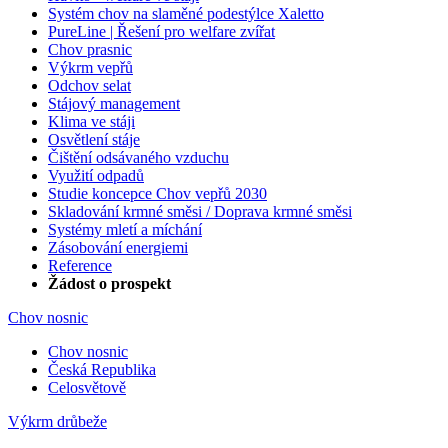
Systém chov na slaměné podestýlce Xaletto
PureLine | Řešení pro welfare zvířat
Chov prasnic
Výkrm vepřů
Odchov selat
Stájový management
Klima ve stáji
Osvětlení stáje
Čištění odsávaného vzduchu
Využití odpadů
Studie koncepce Chov vepřů 2030
Skladování krmné směsi / Doprava krmné směsi
Systémy mletí a míchání
Zásobování energiemi
Reference
Žádost o prospekt
Chov nosnic
Chov nosnic
Česká Republika
Celosvětově
Výkrm drůbeže