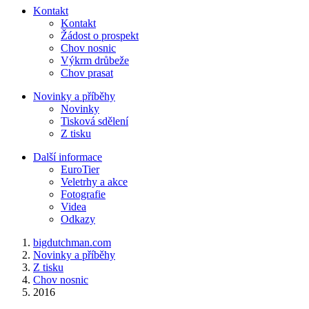
Kontakt
Kontakt
Žádost o prospekt
Chov nosnic
Výkrm drůbeže
Chov prasat
Novinky a příběhy
Novinky
Tisková sdělení
Z tisku
Další informace
EuroTier
Veletrhy a akce
Fotografie
Videa
Odkazy
bigdutchman.com
Novinky a příběhy
Z tisku
Chov nosnic
2016