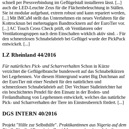
schnell per Pressverbindung im Geflügelstall installieren lässt. [...]
auch die LED-Leuchte Zeus für die Flächenbeleuchtung in Ställen.
Sie ist modular aufgebaut, extrem robust und kann repariert werden,
[...] Mit IMCaM stellt das Unternehmen ein neues Verfahren für die
Kottrocknun bei mehretagigen Bandtrocknern auf der EuroTier vor.
[...] AC Touch Cross Check prüft, ob Ventilatoren oder
Ventilationsgruppen nach dem Einschalten wirklich aktiv sind. - Für
den schmerzlosen Schnabelabrieb bei Geflügel wurde der PickPuck
entwickelt. [...]
LZ Rheinland 44/2016
Für natürliches Pick- und Scharrverhalten
Schon in Kürze
verzichtet die Geflügelbranche bundesweit auf das Schnabelkürzen
bei Legehennen. Vor diesem Hintergrund wartet Big Dutchman auf
der EuroTier mit einer Neuheit für den natürlichen und
schmerzlosen Schnabelabrieb auf: Der Vechtaer Stalleinrichter hat
ein beschichtetes Pendel für den Einsatz in der Boden- und
Freilandhaltung von Legehennen entwickelt, welches das natürliche
Pick- und Scharrverhalten der Tiere im Einstreubereich fördert. [...]
DGS INTERN 40/2016
Projekt "Hilfe zur Selbsthilfe".
Praktikantinnen aus Nigeria auf dem