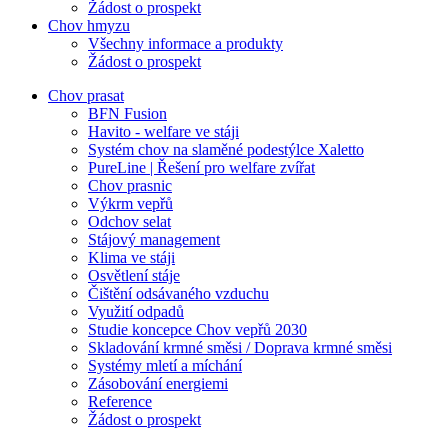
Žádost o prospekt
Chov hmyzu
Všechny informace a produkty
Žádost o prospekt
Chov prasat
BFN Fusion
Havito - welfare ve stáji
Systém chov na slaměné podestýlce Xaletto
PureLine | Řešení pro welfare zvířat
Chov prasnic
Výkrm vepřů
Odchov selat
Stájový management
Klima ve stáji
Osvětlení stáje
Čištění odsávaného vzduchu
Využití odpadů
Studie koncepce Chov vepřů 2030
Skladování krmné směsi / Doprava krmné směsi
Systémy mletí a míchání
Zásobování energiemi
Reference
Žádost o prospekt