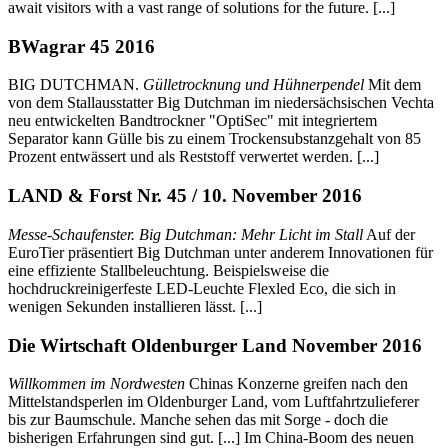
await visitors with a vast range of solutions for the future. [...]
BWagrar 45 2016
BIG DUTCHMAN.
Gülletrocknung und Hühnerpendel
Mit dem
von dem Stallausstatter Big Dutchman im niedersächsischen Vechta
neu entwickelten Bandtrockner "OptiSec" mit integriertem
Separator kann Gülle bis zu einem Trockensubstanzgehalt von 85
Prozent entwässert und als Reststoff verwertet werden. [...]
LAND & Forst Nr. 45 / 10. November 2016
Messe-Schaufenster. Big Dutchman: Mehr Licht im Stall
Auf der
EuroTier präsentiert Big Dutchman unter anderem Innovationen für
eine effiziente Stallbeleuchtung. Beispielsweise die
hochdruckreinigerfeste LED-Leuchte Flexled Eco, die sich in
wenigen Sekunden installieren lässt. [...]
Die Wirtschaft Oldenburger Land November 2016
Willkommen im Nordwesten
Chinas Konzerne greifen nach den
Mittelstandsperlen im Oldenburger Land, vom Luftfahrtzulieferer
bis zur Baumschule. Manche sehen das mit Sorge - doch die
bisherigen Erfahrungen sind gut. [...] Im China-Boom des neuen