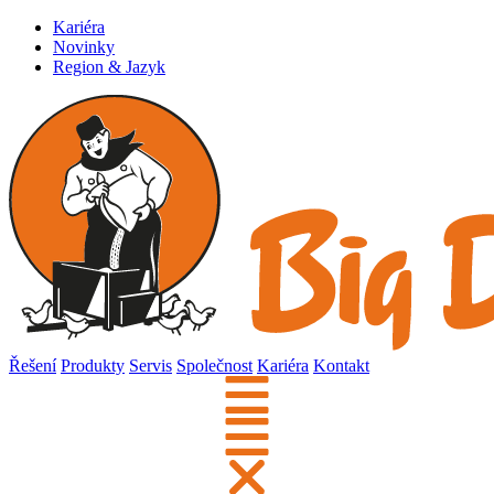
Kariéra
Novinky
Region & Jazyk
Řešení
Produkty
Servis
Společnost
Kariéra
Kontakt