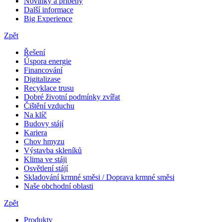
Novinky a příběhy
Další informace
Big Experience
Zpět
Řešení
Úspora energie
Financování
Digitalizase
Recyklace trusu
Dobré životní podmínky zvířat
Čištění vzduchu
Na klíč
Budovy stájí
Kariera
Chov hmyzu
Výstavba skleníků
Klima ve stáji
Osvětlení stájí
Skladování krmné směsi / Doprava krmné směsi
Naše obchodní oblasti
Zpět
Produkty