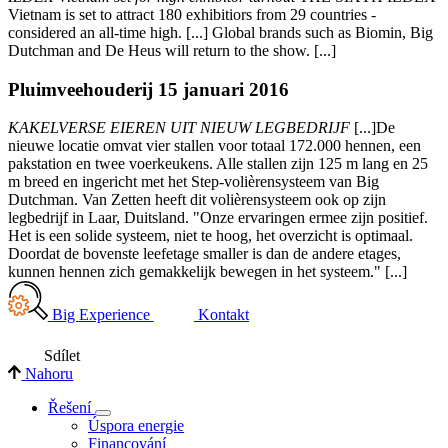
Vietnam is set to attract 180 exhibitiors from 29 countries -
considered an all-time high. [...] Global brands such as Biomin, Big
Dutchman and De Heus will return to the show. [...]
Pluimveehouderij 15 januari 2016
KAKELVERSE EIEREN UIT NIEUW LEGBEDRIJF
[...]De
nieuwe locatie omvat vier stallen voor totaal 172.000 hennen, een
pakstation en twee voerkeukens. Alle stallen zijn 125 m lang en 25
m breed en ingericht met het Step-volièrensysteem van Big
Dutchman. Van Zetten heeft dit volièrensysteem ook op zijn
legbedrijf in Laar, Duitsland. "Onze ervaringen ermee zijn positief.
Het is een solide systeem, niet te hoog, het overzicht is optimaal.
Doordat de bovenste leefetage smaller is dan de andere etages,
kunnen hennen zich gemakkelijk bewegen in het systeem." [...]
Big Experience
Kontakt
Sdílet
Nahoru
Řešení
Úspora energie
Financování