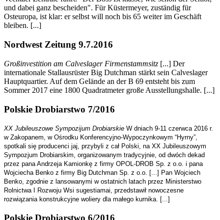
und dabei ganz bescheiden". Für Küstermeyer, zuständig für
Osteuropa, ist klar: er selbst will noch bis 65 weiter im Geschäft
bleiben. [...]
Nordwest Zeitung 9.7.2016
Großinvestition am Calveslager Firmenstammsitz
[...] Der
internationale Stallausrüster Big Dutchman stärkt sein Calveslager
Hauptquartier. Auf dem Gelände an der B 69 entsteht bis zum
Sommer 2017 eine 1800 Quadratmeter große Ausstellungshalle. [...]
Polskie Drobiarstwo 7/2016
XX Jubileuszowe Sympozijum Drobiarskie
W dniach 9-11 czerwca 2016 r.
w Zakopanem, w Ośrodku Konferencyjno-Wypoczynkowym “Hyrny”,
spotkali się producenci jaj, przybyli z cał Polski, na XX Jubileuszowym
Sympozjum Drobiarskim, organizowanym tradycyjnie, od dwóch dekad
przez pana Andrzeja Kamionkę z firmy OPOL-DROB Sp. z o.o. i pana
Wojciecha Benko z firmy Big Dutchman Sp. z o.o. [...] Pan Wojciech
Benko, zgodnie z lansowanymi w ostatnich latach przez Ministerstwo
Rolnictwa I Rozwoju Wsi sugestiamai, przedstawił nowoczesne
rozwiązania konstrukcyjne woliery dla małego kurnika. [...]
Polskie Drobiarstwo 6/2016