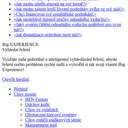
»Jak mohu ušetřit energii na své farmě?«
»Jak mohu zajistit lepší životní podmínky zvířat ve své stáji?«
»Chci financovat své zemědělské podnikání.«
»Jak spolehlivě fungují pračky odpadního vzduchu?«
»Jaký systém čištění odpadního vzduchu potřebuji pro svou
stáj?«
»Jak digitalizace ovlivňuje moji stáj?«
Big EXPERIENCE
Vyhledat řešení
Využijte naše pohodlné a inteligentní vyhledávání řešení, abyste
řešení svého problému rychle našli a vytvořili si tak svoji vlastní Big
Experience!
Otevřít hledání
Přehled
Chov nosnic
BFN Fusion
Odchov kuřic
Chov ve voliérách
Obohacené klecové systémy
Chov rodičů snáškových slepic
Management stájí