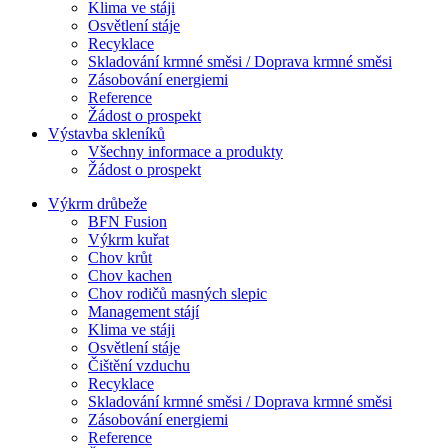
Klima ve stáji
Osvětlení stáje
Recyklace
Skladování krmné směsi / Doprava krmné směsi
Zásobování energiemi
Reference
Žádost o prospekt
Výstavba skleníků
Všechny informace a produkty
Žádost o prospekt
Výkrm drůbeže
BFN Fusion
Výkrm kuřat
Chov krůt
Chov kachen
Chov rodičů masných slepic
Management stájí
Klima ve stáji
Osvětlení stáje
Čištění vzduchu
Recyklace
Skladování krmné směsi / Doprava krmné směsi
Zásobování energiemi
Reference