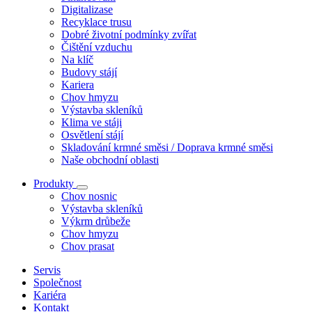
Digitalizase
Recyklace trusu
Dobré životní podmínky zvířat
Čištění vzduchu
Na klíč
Budovy stájí
Kariera
Chov hmyzu
Výstavba skleníků
Klima ve stáji
Osvětlení stájí
Skladování krmné směsi / Doprava krmné směsi
Naše obchodní oblasti
Produkty
Chov nosnic
Výstavba skleníků
Výkrm drůbeže
Chov hmyzu
Chov prasat
Servis
Společnost
Kariéra
Kontakt