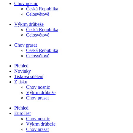
Chov nosnic
Česká Republika
Celosvětově
Výkrm drůbeže
Česká Republika
Celosvětově
Chov prasat
Česká Republika
Celosvětově
Přehled
Novinky
Tisková sdělení
Z tisku
Chov nosnic
Výkrm drůbeže
Chov prasat
Přehled
EuroTier
Chov nosnic
Výkrm drůbeže
Chov prasat