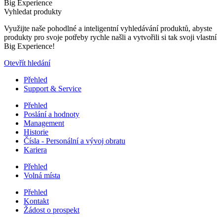
Big Experience
Vyhledat produkty
Využijte naše pohodlné a inteligentní vyhledávání produktů, abyste
produkty pro svoje potřeby rychle našli a vytvořili si tak svoji vlastní
Big Experience!
Otevřít hledání
Přehled
Support & Service
Přehled
Poslání a hodnoty
Management
Historie
Čísla - Personální a vývoj obratu
Kariera
Přehled
Volná místa
Přehled
Kontakt
Žádost o prospekt