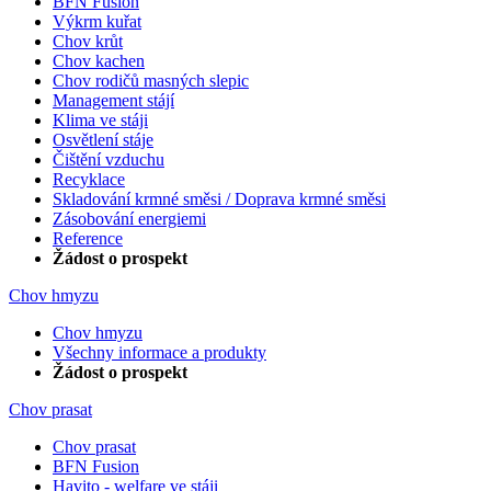
BFN Fusion
Výkrm kuřat
Chov krůt
Chov kachen
Chov rodičů masných slepic
Management stájí
Klima ve stáji
Osvětlení stáje
Čištění vzduchu
Recyklace
Skladování krmné směsi / Doprava krmné směsi
Zásobování energiemi
Reference
Žádost o prospekt
Chov hmyzu
Chov hmyzu
Všechny informace a produkty
Žádost o prospekt
Chov prasat
Chov prasat
BFN Fusion
Havito - welfare ve stáji