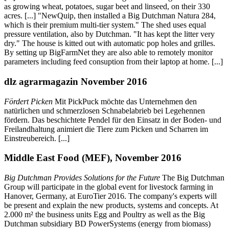
as growing wheat, potatoes, sugar beet and linseed, on their 330
acres. [...] "NewQuip, then installed a Big Dutchman Natura 284,
which is their premium multi-tier system." The shed uses equal
pressure ventilation, also by Dutchman. "It has kept the litter very
dry." The house is kitted out with automatic pop holes and grilles.
By setting up BigFarmNet they are also able to remotely monitor
parameters including feed consuption from their laptop at home. [...]
dlz agrarmagazin November 2016
Fördert Picken
Mit PickPuck möchte das Unternehmen den
natürlichen und schmerzlosen Schnabelabrieb bei Legehennen
fördern. Das beschichtete Pendel für den Einsatz in der Boden- und
Freilandhaltung animiert die Tiere zum Picken und Scharren im
Einstreubereich. [...]
Middle East Food (MEF), November 2016
Big Dutchman Provides Solutions for the Future
The Big Dutchman
Group will participate in the global event for livestock farming in
Hanover, Germany, at EuroTier 2016. The company's experts will
be present and explain the new products, systems and concepts. At
2.000 m² the business units Egg and Poultry as well as the Big
Dutchman subsidiary BD PowerSystems (energy from biomass)