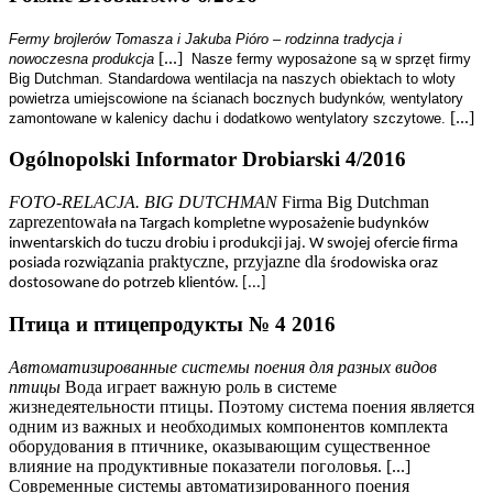
Fermy brojlerów Tomasza i Jakuba Pióro – rodzinna tradycja i
[...]
nowoczesna produkcja
Nasze fermy wyposażone są w sprzęt firmy
Big Dutchman. Standardowa wentilacja na naszych obiektach to wloty
powietrza umiejscowione na ścianach bocznych budynków, wentylatory
[...]
zamontowane w kalenicy dachu i dodatkowo wentylatory szczytowe.
Ogólnopolski Informator Drobiarski 4/2016
FOTO-RELACJA. BIG DUTCHMAN
Firma Big Dutchman
zaprezentowa
ła na Targach kompletne wyposa
żenie budynków
inwentarskich do tuczu drobiu i produkcji jaj. W swojej ofercie firma
ązania praktyczne, przyjazne dla
posiada rozwi
środowiska oraz
dostosowane do potrzeb klientów. [...]
Птица и птицепродукты № 4 2016
Автоматизированные системы поения для разных видов
птицы
Вода играет важную роль в системе
жизнедеятельности птицы. Поэтому система поения является
одним из важных и необходимых компонентов комплекта
оборудования в птичнике, оказывающим существенное
влияние на продуктивные показатели поголовья. [...]
Современные системы автоматизированного поения