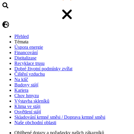
Přehled
Témata
Úspora energie
Financování
Digitalizase
Recyklace trusu
Dobré životní podmínky zvířat
Čištění vzduchu
Na klíč
Budovy stájí
Kariera
Chov hmyzu
Výstavba skleníků
Klima ve stáji
Osvětlení stájí
Skladování krmné směsi / Doprava krmné směsi
Naše obchodní oblasti
Oblíbené dotazy a požadavky našich zákazníků