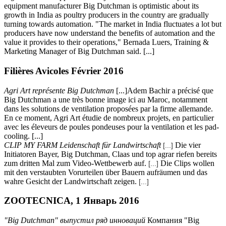
equipment manufacturer Big Dutchman is optimistic about its
growth in India as poultry producers in the country are gradually
turning towards automation. "The market in India fluctuates a lot but
producers have now understand the benefits of automation and the
value it provides to their operations," Bernada Luers, Training &
Marketing Manager of Big Dutchman said. [...]
Filières Avicoles Février 2016
Agri Art représente Big Dutchman
[...]Adem Bachir a précisé que
Big Dutchman a une très bonne image ici au Maroc, notamment
dans les solutions de ventilation proposées par la firme allemande.
En ce moment, Agri Art étudie de nombreux projets, en particulier
avec les éleveurs de poules pondeuses pour la ventilation et les pad-
cooling. [...]
CLIP MY FARM Leidenschaft für Landwirtschaft
Die vier
[...]
Initiatoren Bayer, Big Dutchman, Claas und top agrar riefen bereits
zum dritten Mal zum Video-Wettbewerb auf.
Die Clips wollen
[...]
mit den verstaubten Vorurteilen über Bauern aufräumen und das
wahre Gesicht der Landwirtschaft zeigen.
[...]
ZOOTECNICA, 1 Январь 2016
"Big Dutchman" выпустил ряд инноваций
Компания "Big