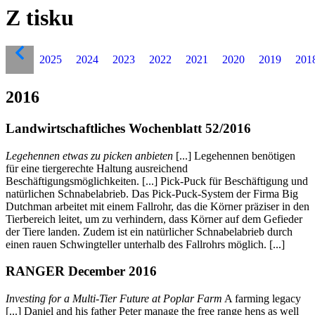
Z tisku
2025
2024
2023
2022
2021
2020
2019
201
2016
Landwirtschaftliches Wochenblatt 52/2016
Legehennen etwas zu picken anbieten
[...] Legehennen benötigen
für eine tiergerechte Haltung ausreichend
Beschäftigungsmöglichkeiten. [...] Pick-Puck für Beschäftigung und
natürlichen Schnabelabrieb. Das Pick-Puck-System der Firma Big
Dutchman arbeitet mit einem Fallrohr, das die Körner präziser in den
Tierbereich leitet, um zu verhindern, dass Körner auf dem Gefieder
der Tiere landen. Zudem ist ein natürlicher Schnabelabrieb durch
einen rauen Schwingteller unterhalb des Fallrohrs möglich. [...]
RANGER December 2016
Investing for a Multi-Tier Future at Poplar Farm
A farming legacy
[...] Daniel and his father Peter manage the free range hens as well