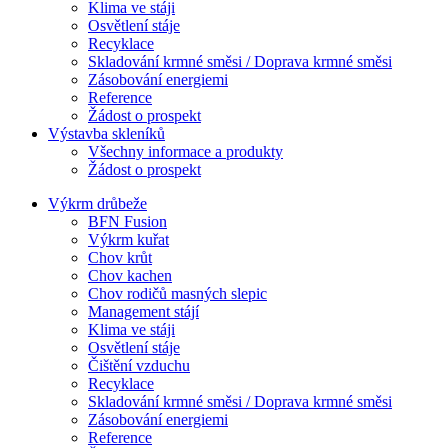
Klima ve stáji
Osvětlení stáje
Recyklace
Skladování krmné směsi / Doprava krmné směsi
Zásobování energiemi
Reference
Žádost o prospekt
Výstavba skleníků
Všechny informace a produkty
Žádost o prospekt
Výkrm drůbeže
BFN Fusion
Výkrm kuřat
Chov krůt
Chov kachen
Chov rodičů masných slepic
Management stájí
Klima ve stáji
Osvětlení stáje
Čištění vzduchu
Recyklace
Skladování krmné směsi / Doprava krmné směsi
Zásobování energiemi
Reference