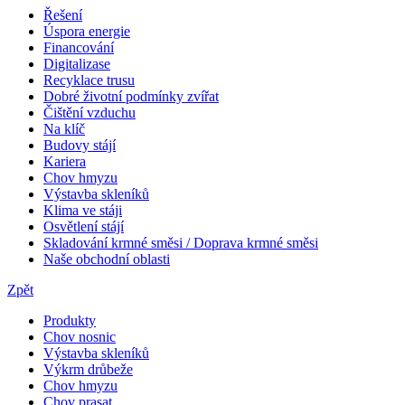
Řešení
Úspora energie
Financování
Digitalizase
Recyklace trusu
Dobré životní podmínky zvířat
Čištění vzduchu
Na klíč
Budovy stájí
Kariera
Chov hmyzu
Výstavba skleníků
Klima ve stáji
Osvětlení stájí
Skladování krmné směsi / Doprava krmné směsi
Naše obchodní oblasti
Zpět
Produkty
Chov nosnic
Výstavba skleníků
Výkrm drůbeže
Chov hmyzu
Chov prasat