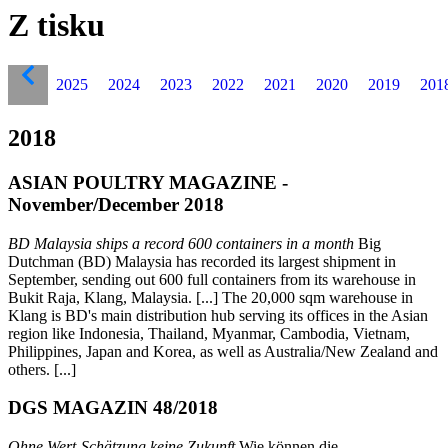
Z tisku
2025
2024
2023
2022
2021
2020
2019
201
2018
ASIAN POULTRY MAGAZINE -
November/December 2018
BD Malaysia ships a record 600 containers in a month
Big
Dutchman (BD) Malaysia has recorded its largest shipment in
September, sending out 600 full containers from its warehouse in
Bukit Raja, Klang, Malaysia. [...] The 20,000 sqm warehouse in
Klang is BD's main distribution hub serving its offices in the Asian
region like Indonesia, Thailand, Myanmar, Cambodia, Vietnam,
Philippines, Japan and Korea, as well as Australia/New Zealand and
others. [...]
DGS MAGAZIN 48/2018
Ohne Wert-Schätzung keine Zukunft
Wie können die