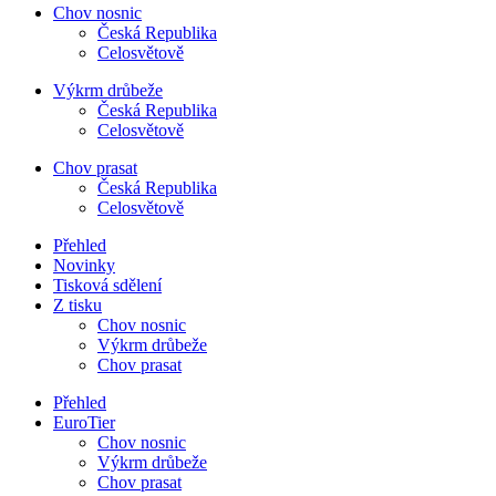
Chov nosnic
Česká Republika
Celosvětově
Výkrm drůbeže
Česká Republika
Celosvětově
Chov prasat
Česká Republika
Celosvětově
Přehled
Novinky
Tisková sdělení
Z tisku
Chov nosnic
Výkrm drůbeže
Chov prasat
Přehled
EuroTier
Chov nosnic
Výkrm drůbeže
Chov prasat