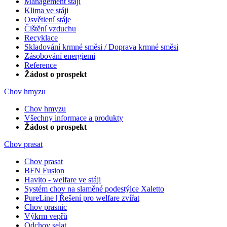
Management stájí
Klima ve stáji
Osvětlení stáje
Čištění vzduchu
Recyklace
Skladování krmné směsi / Doprava krmné směsi
Zásobování energiemi
Reference
Žádost o prospekt
Chov hmyzu
Chov hmyzu
Všechny informace a produkty
Žádost o prospekt
Chov prasat
Chov prasat
BFN Fusion
Havito - welfare ve stáji
Systém chov na slaměné podestýlce Xaletto
PureLine | Řešení pro welfare zvířat
Chov prasnic
Výkrm vepřů
Odchov selat