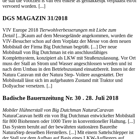
de stal die voorzien is van een enkele as gemakkelijk verplaatst en/of
vervoerd worden. [...]
DGS MAGAZIN 31/2018
VIV Europe 2018
Tierwohlverbesserungen mit Liebe zum
Detail
[...]Kaum auf dem Messegelände angekommen, wurden die
VIV-Besucher schon auf dem Vorplatz der Messe von dem neuen
Mobilstall der Firma Big Dutchman begrüßt. [...] Der neue
Mobilstall von Big Dutchman ist ein anschlussfähiges
Komplettsystem, konzipiert als LKW mit Straßenzulassung. Vor Ort
muss der Stall an Strom und Wasser angeschlossen werden und ist
nach dem Umbau in den Betriebszustand einsatzbereit. Innen ist der
Natura Caravan mit der Natura Step- Voliere ausgestattet. Der
Mobilsstall lässt sich im aufgebauten Zustand mit Traktor und
Dollyachse versetzen. [..]
Badische Bauernzeitung Nr. 30 . 28. Juli 2018
Mobiler Hühnerstall von Big Dutchman NaturaCaravan
NaturaCaravan heißt ein von Big Dutchman entwickelter Mobilstall
für 800 Biohennen oder 1000 Tiere in konventioneller Haltung. [...]
Das System beruht auf der bewährten stationären Baureihe
NaturaStep desselben Herstellers. [...] Mit einem Sattelschlepper ist
der Stall vor dem Aufbau auf Basis eines LKW-Aufliegers auf