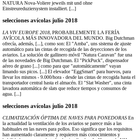
NATURA Nova-Voliere jeweils mit und ohne
Einstreureduziersystem installiert. [...]
selecciones avícolas julio 2018
LA VIV EUROPE 2018
, PROBABLEMENTE LA FERÍA
AVÍCOLA MÁS INNOVADORA DEL MUNDO. Big Dutchman
ofrecía, además, [...], como son: El "Amba", uns sistema de ajuste
automático para las cintas de recogida de las deyecciones de los
aviarios. La solución de gallinero móvil "Natura Caravan" fue una
de las novedades de Big Dutchman. El "PickPuck", dispensador
aéreo de grano [...] como para que "automáticamente" vayan
limando sus picos. [...] El elevador "EggSmart" para huevos, para
llevar los mismos - 9.000/hora - desde las cintas de recogida hasta el
transportador central hasta el almacén. El "Slat Washer", una cinta
lavadora automática de slats que reduce tiempos y consumos de
agua. [...]
selecciones avícolas julio 2018
CLIMATIZACIÓN ÓPTIMA DE NAVES PARA PONEDORAS
En
la actualidad la ventilación de los aviarios se parece más a las
habituales en las naves para pollos. Eso significa que los requisitos
han aumentado claramente y requieren más conocimientos y