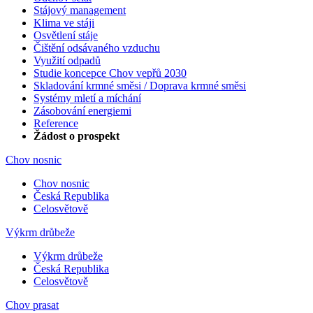
Stájový management
Klima ve stáji
Osvětlení stáje
Čištění odsávaného vzduchu
Využití odpadů
Studie koncepce Chov vepřů 2030
Skladování krmné směsi / Doprava krmné směsi
Systémy mletí a míchání
Zásobování energiemi
Reference
Žádost o prospekt
Chov nosnic
Chov nosnic
Česká Republika
Celosvětově
Výkrm drůbeže
Výkrm drůbeže
Česká Republika
Celosvětově
Chov prasat