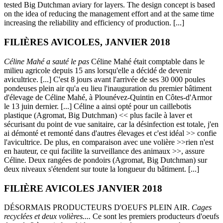
tested Big Dutchman aviary for layers. The design concept is based
on the idea of reducing the management effort and at the same time
increasing the reliability and efficiency of production. [...]
FILIÈRES AVICOLES, JANVIER 2018
Céline Mahé a sauté le pas
Céline Mahé était comptable dans le
milieu agricole depuis 15 ans lorsqu'elle a décidé de devenir
avicultrice. [...] C'est 8 jours avant l'arrivée de ses 30 000 poules
pondeuses plein air qu'a eu lieu l'inauguration du premier bâtiment
d'élevage de Céline Mahé, à Plounévez-Quintin en Côtes-d'Armor
le 13 juin dernier. [...] Céline a ainsi opté pour un caillebotis
plastique (Agromat, Big Dutchman) << plus facile à laver et
sécurisant du point de vue sanitaire, car la désinfection est totale, j'en
ai démonté et remonté dans d'autres élevages et c'est idéal >> confie
l'avicultrice. De plus, en comparaison avec une volière >>rien n'est
en hauteur, ce qui facilite la surveillance des animaux >>, assure
Céline. Deux rangées de pondoirs (Agromat, Big Dutchman) sur
deux niveaux s'étendent sur toute la longueur du bâtiment. [...]
FILIÈRE AVICOLES JANVIER 2018
DÉSORMAIS PRODUCTEURS D'OEUFS PLEIN AIR.
Cages
recyclées et deux volières....
Ce sont les premiers producteurs d'oeufs