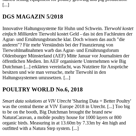
[...]
DGS MAGAZIN 5/2018
Innovative Haltungssysteme für Huhn und Schwein.
Tierwohl kostet
einfach Milliarden
Tierwohl kostet Geld - das ist den Fachleuten der
Agrar- und Ernährungsbranche klar. Doch wissen das auch "die
anderen"? Für mehr Verständnis bei der Finanzierung von
Tierwohlmaßnahmen warb das Agrar- und Ernährungsforum
Oldenburger Münsterland (AEF) Mitte Januar vor Journalisten der
öffentlichen Medien. Im AEF organisierte Unternehmen wie Big
Dutchman [...] erklärten vereinfacht, was Nutztiere für Ansprüche
besitzen und wie man versuche, mehr Tierwohl in den
Haltungssystemen umzusetzen. [...]
POULTRY WORLD No.6, 2018
Smart data solutions at VIV Utrecht
'Sharing Data = Better Poultry'
was the central theme at VIV Europe 2018 in Utrecht. [...] Too big
to be on the booth, Big Dutchman brought the brand new
NaturaCaravan, a mobile poultry house for 1000 layers or 800
organic birds. Measuring in at 13.60m by 7.33m by 4m high and
outfitted with a Natura Step system. [...]