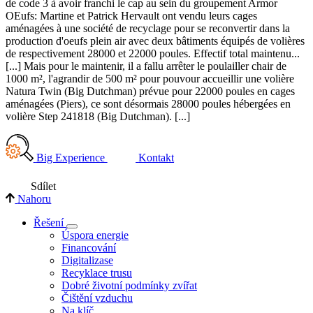
de code 3 à avoir franchi le cap au sein du groupement Armor
OEufs: Martine et Patrick Hervault ont vendu leurs cages
aménagées à une société de recyclage pour se reconvertir dans la
production d'oeufs plein air avec deux bâtiments équipés de volières
de respectivement 28000 et 22000 poules. Effectif total maintenu...
[...] Mais pour le maintenir, il a fallu arrêter le poulailler chair de
1000 m², l'agrandir de 500 m² pour pouvour accueillir une volière
Natura Twin (Big Dutchman) prévue pour 22000 poules en cages
aménagées (Piers), ce sont désormais 28000 poules hébergées en
volière Step 241818 (Big Dutchman). [...]
Big Experience
Kontakt
Sdílet
Nahoru
Řešení
Úspora energie
Financování
Digitalizase
Recyklace trusu
Dobré životní podmínky zvířat
Čištění vzduchu
Na klíč