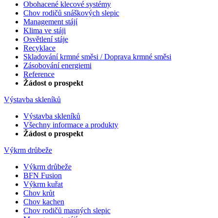
Obohacené klecové systémy
Chov rodičů snáškových slepic
Management stájí
Klima ve stáji
Osvětlení stáje
Recyklace
Skladování krmné směsi / Doprava krmné směsi
Zásobování energiemi
Reference
Žádost o prospekt
Výstavba skleníků
Výstavba skleníků
Všechny informace a produkty
Žádost o prospekt
Výkrm drůbeže
Výkrm drůbeže
BFN Fusion
Výkrm kuřat
Chov krůt
Chov kachen
Chov rodičů masných slepic