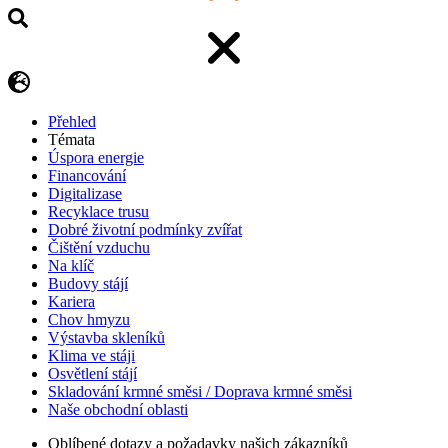
Přehled
Témata
Úspora energie
Financování
Digitalizase
Recyklace trusu
Dobré životní podmínky zvířat
Čištění vzduchu
Na klíč
Budovy stájí
Kariera
Chov hmyzu
Výstavba skleníků
Klima ve stáji
Osvětlení stájí
Skladování krmné směsi / Doprava krmné směsi
Naše obchodní oblasti
Oblíbené dotazy a požadavky našich zákazníků