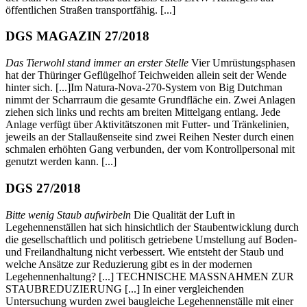
öffentlichen Straßen transportfähig. [...]
DGS MAGAZIN 27/2018
Das Tierwohl stand immer an erster Stelle
Vier Umrüstungsphasen
hat der Thüringer Geflügelhof Teichweiden allein seit der Wende
hinter sich.
[...]Im Natura-Nova-270-System von Big Dutchman
nimmt der Scharrraum die gesamte Grundfläche ein. Zwei Anlagen
ziehen sich links und rechts am breiten Mittelgang entlang. Jede
Anlage verfügt über Aktivitätszonen mit Futter- und Tränkelinien,
jeweils an der Stallaußenseite sind zwei Reihen Nester durch einen
schmalen erhöhten Gang verbunden, der vom Kontrollpersonal mit
genutzt werden kann. [...]
DGS 27/2018
Bitte wenig Staub aufwirbeln
Die Qualität der Luft in
Legehennenställen hat sich hinsichtlich der Staubentwicklung durch
die gesellschaftlich und politisch getriebene Umstellung auf Boden-
und Freilandhaltung nicht verbessert. Wie entsteht der Staub und
welche Ansätze zur Reduzierung gibt es in der modernen
Legehennenhaltung? [...] TECHNISCHE MASSNAHMEN ZUR
STAUBREDUZIERUNG [...] In einer vergleichenden
Untersuchung wurden zwei baugleiche Legehennenställe mit einer