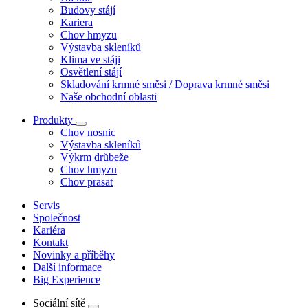
Budovy stájí
Kariera
Chov hmyzu
Výstavba skleníků
Klima ve stáji
Osvětlení stájí
Skladování krmné směsi / Doprava krmné směsi
Naše obchodní oblasti
Produkty
Chov nosnic
Výstavba skleníků
Výkrm drůbeže
Chov hmyzu
Chov prasat
Servis
Společnost
Kariéra
Kontakt
Novinky a příběhy
Další informace
Big Experience
Sociální sítě