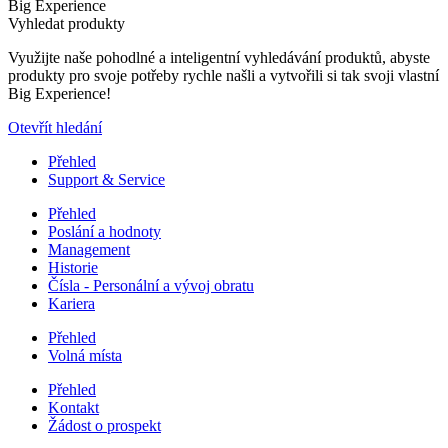
Big Experience
Vyhledat produkty
Využijte naše pohodlné a inteligentní vyhledávání produktů, abyste
produkty pro svoje potřeby rychle našli a vytvořili si tak svoji vlastní
Big Experience!
Otevřít hledání
Přehled
Support & Service
Přehled
Poslání a hodnoty
Management
Historie
Čísla - Personální a vývoj obratu
Kariera
Přehled
Volná místa
Přehled
Kontakt
Žádost o prospekt