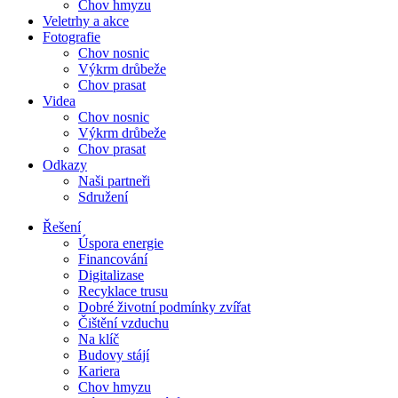
Chov hmyzu
Veletrhy a akce
Fotografie
Chov nosnic
Výkrm drůbeže
Chov prasat
Videa
Chov nosnic
Výkrm drůbeže
Chov prasat
Odkazy
Naši partneři
Sdružení
Řešení
Úspora energie
Financování
Digitalizase
Recyklace trusu
Dobré životní podmínky zvířat
Čištění vzduchu
Na klíč
Budovy stájí
Kariera
Chov hmyzu