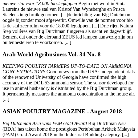
nieuwe stal voor 18.000 bio-legkippen
Begin mei werd in Sint-
Laureins de nieuwe stal van Kristof Van Wynsberghe en Prisca
Staelens in gebruik genomen. [...]de inrichting van Big Dutchman
oogde bijzonder mooi afgewerkt. Omwille van de normen voor bio
is de stal zeer ruim voor de 18.000 legkippen. [...] Drie rijen Natura
Step volières van Big Dutchman fungeren als nacht-en dagverblijf.
Bemerk dat onder de eierband ZEUS led lampen aanwezig zijn om
buitennesteieren te voorkomen. [...]
Arab World Agribusiness Vol. 34 No. 8
KEEPING POULTRY FARMERS UP-TO-DATE ON AMMONIA
CONCENTRATIONS
Good news from the USA: independent trials
of the renowned University of Georgia have confirmed the high
accuracy of the DOL 53 ammonia sensor. The sensor developed for
use in animal husbandry is distributed by the Big Dutchman group.
It permanently measures the ammonia concentration in the house air.
[...]
ASIAN POULTRY MAGAZINE - August 2018
Big Dutchman Asia wins PAM Gold Award
Big Dutchman Asia
(BDA) has taken home the prestigious Pertubuhan Arkitek Malaysia
(PAM) Gold Award 2018 in the Industrial Building category. [...]