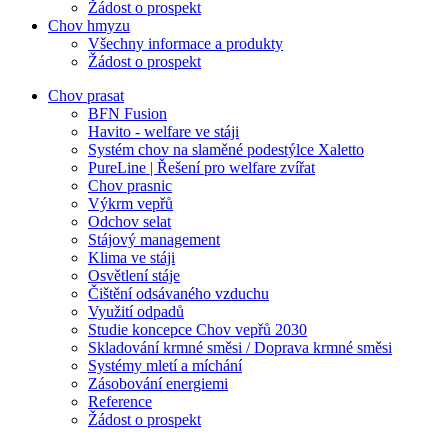
Žádost o prospekt
Chov hmyzu
Všechny informace a produkty
Žádost o prospekt
Chov prasat
BFN Fusion
Havito - welfare ve stáji
Systém chov na slaměné podestýlce Xaletto
PureLine | Řešení pro welfare zvířat
Chov prasnic
Výkrm vepřů
Odchov selat
Stájový management
Klima ve stáji
Osvětlení stáje
Čištění odsávaného vzduchu
Využití odpadů
Studie koncepce Chov vepřů 2030
Skladování krmné směsi / Doprava krmné směsi
Systémy mletí a míchání
Zásobování energiemi
Reference
Žádost o prospekt