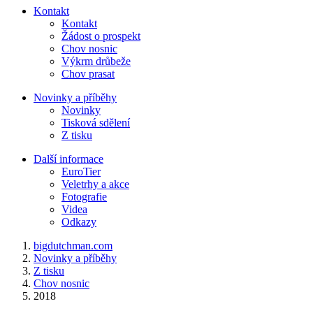
Kontakt
Kontakt
Žádost o prospekt
Chov nosnic
Výkrm drůbeže
Chov prasat
Novinky a příběhy
Novinky
Tisková sdělení
Z tisku
Další informace
EuroTier
Veletrhy a akce
Fotografie
Videa
Odkazy
bigdutchman.com
Novinky a příběhy
Z tisku
Chov nosnic
2018