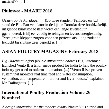
matériel>>,[...]
Pluimvee - MAART 2018
Gezien op de Agridagen
[...]Op twee standen (Fagrotec en [...]
stond de BlueFan ventilator in de kijker. Doordat deze hoofdzakelijk
uit gladde kunststof bestaat wordt een lange levensduur
ggarandeerd, is hij eenvoudig te reinigen en tevens energiezuinig.
Twee grote kleppen zorgen voor een perfecte afsluiting zodat de
leklucht bij sluiting zeer beperkt is. [...]
ASIAN POULTRY MAGAZINE February 2018
Big Dutchman offers flexible automation choices
Big Dutchman
launched Vento II, a tailor-made product for India to help the poultry
industry get used to onfarm automation. [...] "Vento II is a proven
system that monitors real time feed and water consumption,
ventilation, and temperature in broiler and layer houses," explained
Mr. Dalinghaus. [...]
International Poultry Production Volume 26
Number1
A design innovation for the modern aviary
Natura60 is a tried and