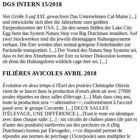
DGS INTERN 15/2018
Von Größe S auf XXL gewachsen
Das Unternehmen Cal-Maine [...]
und entwickelte sich über die Jahrzehnte zum größten
Eierproduzenten der USA. [...]in den neuen Ställen der Lake City
Egg farm das System Natura Step von Big Dutchman installiert. Auf
zwei Stockwerken sind die jeweils dreietagigen Haltungssysteme
verbaut. Die Eier werden über zentral gelegene Förderbänder zur
Packstelle transportiert. [...] Der Vorteil des Natura Step Systems sei,
dass es bei den Abnehmern der Eier zu keiner Diskussion komme,
ob denn die Haltungsform wirklich cage-free sei. [...]
FILIÈRES AVICOLES AVRIL 2018
Évolution en deux temps à l'Earl des prairies
Christophe Olivrin
vient de se lancer dans la production d'oeufs plein air avec 27000
poules réparties en deux salles d'élevage. [...] Mais dans cinq ans,
toute la production sera <<alternative>>, conformément à l'accord
passé avec le groupe Cocorette. [...] DEUX SALLES
D'ÉLEVAGE, UNE DIFFÉRENCE [...]Tout le reste est identique
avec dans chaque salle: [...] - six circuits de chaînes plates (de part et
d'autre des pondoirs) surélevées sur des perchoirs en A (Big
Dutchman) fournis par Elevagelec, <<ce dispositif permet de
répondre aus normes de perchage (15cm/poule) sans multiplier le