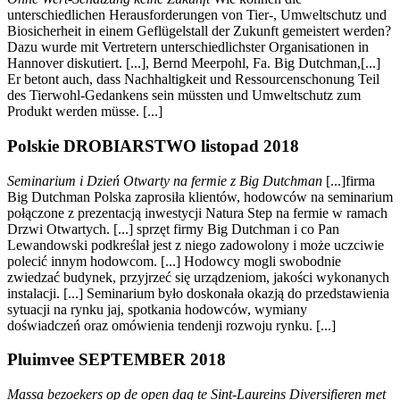
unterschiedlichen Herausforderungen von Tier-, Umweltschutz und
Biosicherheit in einem Geflügelstall der Zukunft gemeistert werden?
Dazu wurde mit Vertretern unterschiedlichster Organisationen in
Hannover diskutiert. [...], Bernd Meerpohl, Fa. Big Dutchman,[...]
Er betont auch, dass Nachhaltigkeit und Ressourcenschonung Teil
des Tierwohl-Gedankens sein müssten und Umweltschutz zum
Produkt werden müsse. [...]
Polskie DROBIARSTWO listopad 2018
Seminarium i Dzie
ń Otwarty na fermie z Big Dutchman
[...]firma
Big Dutchman Polska zaprosiła klientów, hodowców na seminarium
połączone z prezentacją inwestycji Natura Step na fermie w ramach
Drzwi Otwartych. [...] sprzęt firmy Big Dutchman i co Pan
Lewandowski podkreślał jest z niego zadowolony i może uczciwie
polecić innym hodowcom. [...] Hodowcy mogli swobodnie
zwiedzać budynek, przyjrzeć się urządzeniom, jakości wykonanych
instalacji. [...] Seminarium było doskonała okazją do przedstawienia
sytuacji na rynku jaj, spotkania hodowców, wymiany
doświadczeń oraz omówienia tendenji rozwoju rynku. [...]
Pluimvee SEPTEMBER 2018
Massa bezoekers op de open dag te Sint-Laureins Diversifieren met