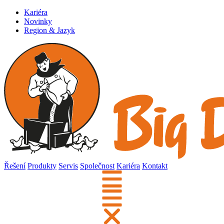
Kariéra
Novinky
Region & Jazyk
Řešení
Produkty
Servis
Společnost
Kariéra
Kontakt