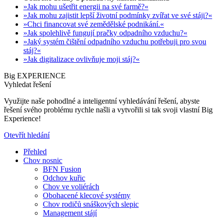
»Jak mohu ušetřit energii na své farmě?«
»Jak mohu zajistit lepší životní podmínky zvířat ve své stáji?«
»Chci financovat své zemědělské podnikání.«
»Jak spolehlivě fungují pračky odpadního vzduchu?«
»Jaký systém čištění odpadního vzduchu potřebuji pro svou
stáj?«
»Jak digitalizace ovlivňuje moji stáj?«
Big EXPERIENCE
Vyhledat řešení
Využijte naše pohodlné a inteligentní vyhledávání řešení, abyste
řešení svého problému rychle našli a vytvořili si tak svoji vlastní Big
Experience!
Otevřít hledání
Přehled
Chov nosnic
BFN Fusion
Odchov kuřic
Chov ve voliérách
Obohacené klecové systémy
Chov rodičů snáškových slepic
Management stájí