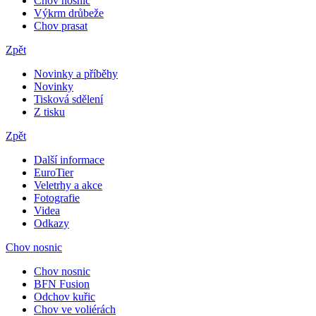
Chov nosnic
Výkrm drůbeže
Chov prasat
Zpět
Novinky a příběhy
Novinky
Tisková sdělení
Z tisku
Zpět
Další informace
EuroTier
Veletrhy a akce
Fotografie
Videa
Odkazy
Chov nosnic
Chov nosnic
BFN Fusion
Odchov kuřic
Chov ve voliérách