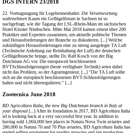
DGS INTERN 23/2018
22. Vortragstagung für Legehennenhalter.
Die Verantwortung
wahrnehmen
Kaum ein Geflügelforum in Sachsen ist so
nachgefragt, wie die Tagung der LSL-Rhein-Main im sächsischen
Hotel Kloster Nimbschen. Mitte Mai 2018 kamen erneut über 200
Praktiker und Experten zusammen, um aktuelle politische Themen
und Herausforderungen der Branche zu diskutieren. [...] Welche
zukünftigen Herausforderungen eine zu streng ausgelegte TA Luft
(Technische Anleitung zur Reinhaltung der Luft) der deutschen
Geflügelbranche bringe, stellte Dr. Ralf Kosch von der Big
Dutchman AG vor. Die europaweit beschlossenen
BVTSchlussfolgerungen (beste verfügbare Technik) seien dabei
nicht das Problem, so der Agraringenieur. [...] "Die TA Luft sollte
sich an die europäisch beschlossenen BVT-Schlussfolgerungen
halten und nicht überregulieren." [...]
Zootecnica June 2018
BD Agricoltura Italia, the new Big Dutchman branch in Italy at
your disposal
[...] After its foundation in 2017, BD Agricoltura Italia
srl is looking back at a very successful first year. In addition to
having sold 1,004,000 hen places in Natura Nova Twin aviaries and
280,000 in Natura 70 and 70 Plus aviaries, BD Agricoltura Italia has
started selling equipment for poultry growing and pig production.