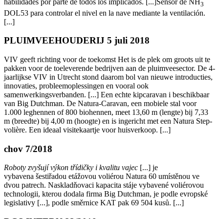
habilidades por parte de todos los implicados. [...]Sensor de NH
3
DOL53 para controlar el nivel en la nave mediante la ventilación.
[...]
PLUIMVEEHOUDERIJ 5 juli 2018
VIV geeft richting voor de toekomst Het is de plek om groots uit te
pakken voor de toeleverende bedrijven aan de pluimveesector. De 4-
jaarlijkse VIV in Utrecht stond daarom bol van nieuwe introducties,
innovaties, probleemoplessingen en vooral ook
samenwerkingsverbanden. [...] Een echte kipcaravan i beschikbaar
van Big Dutchman. De Natura-Caravan, een mobiele stal voor
1.000 leghennen of 800 biohennen, meet 13,60 m (lengte) bij 7,33
m (breedte) bij 4,00 m (hoogte) en is ingericht met een Natura Step-
volière. Een ideaal visitekaartje voor huisverkoop. [...]
chov 7/2018
Roboty zvyšují výkon t
řídičky i kvalitu vajec
[...] je
vybavena šestiřadou etážovou voliérou Natura 60 umístěnou ve
dvou patrech. Naskladňovaci kapacita stáje vybavené voliérovou
technologii, kterou dodala firma Big Dutchman, je podle evropské
legislativy [...], podle směrnice KAT pak 69 504 kusů. [...]