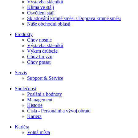
Výstavba skleníků
Klima ve stáji
Osvětlení stájí
Skladování krmné směsi / Doprava krmné směsi
Naše obchodní oblasti
Produkty
Chov nosnic
Výstavba skleníků
Výkrm drůbeže
Chov hmyzu
Chov prasat
Servis
Support & Service
Společnost
Poslání a hodnoty
Management
Historie
Čísla - Personální a vývoj obratu
Kariera
Kariéra
Volná místa