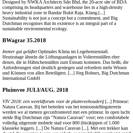
Designed by NWKA Architects Sdn Bhd, the 20-acre site of BDA
comprising its headquarters and warehouse lies in a high-density
heavy industrial zone in Bandar Bukit Raja, Klang.[...]
Sustainability is not just a concept but a commitment, and Big
Dutchman recognises that its existence is an integral part of a
sustainable environmental ecology.
BWagrar 35.2018
Immer gut gelüftet
Optimales Klima im Legehennenstall.
Heutzutage ähneln die Lüftungsanlagen in Volierenställen eher
denen, die in Hähnchenställen zum Einsatz kommen. Das heißt, die
Anforderungen sind deutlich gestiegen und erfordern mehr Wissen
und Können von allen Beteiligten. [...] Jörg Bohnes, Big Dutchman
International GmbH
Pluimvee JULI/AUG. 2018
VIV 2018: een wereldforum voor de pluimveehouderij
[...] Primeur:
Natura Caravan. Bij het betreden van het tentoonstellingsterrein
werden we al meteen geconfronteerd met een primeur. In open lucht
stelde Big Dutchman zijn "Natura Caravan" voor; een comfortabele
volledig uitgeruste mobiele stad voor 800 (bio)kippen of 1.000
klassieke leggers. [...] De Natura Caravan [...]. Met een trekker kan