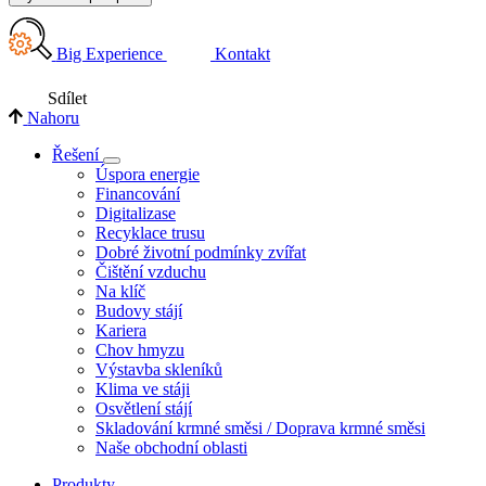
Big Experience
Kontakt
Sdílet
Nahoru
Řešení
Úspora energie
Financování
Digitalizase
Recyklace trusu
Dobré životní podmínky zvířat
Čištění vzduchu
Na klíč
Budovy stájí
Kariera
Chov hmyzu
Výstavba skleníků
Klima ve stáji
Osvětlení stájí
Skladování krmné směsi / Doprava krmné směsi
Naše obchodní oblasti
Produkty