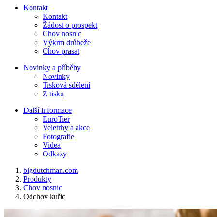
Kontakt
Kontakt
Žádost o prospekt
Chov nosnic
Výkrm drůbeže
Chov prasat
Novinky a příběhy
Novinky
Tisková sdělení
Z tisku
Další informace
EuroTier
Veletrhy a akce
Fotografie
Videa
Odkazy
bigdutchman.com
Produkty
Chov nosnic
Odchov kuřic