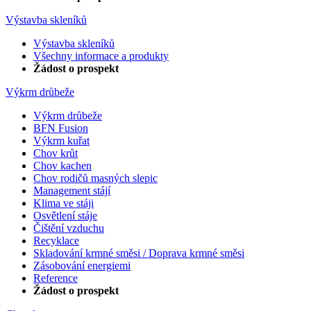
Výstavba skleníků
Výstavba skleníků
Všechny informace a produkty
Žádost o prospekt
Výkrm drůbeže
Výkrm drůbeže
BFN Fusion
Výkrm kuřat
Chov krůt
Chov kachen
Chov rodičů masných slepic
Management stájí
Klima ve stáji
Osvětlení stáje
Čištění vzduchu
Recyklace
Skladování krmné směsi / Doprava krmné směsi
Zásobování energiemi
Reference
Žádost o prospekt