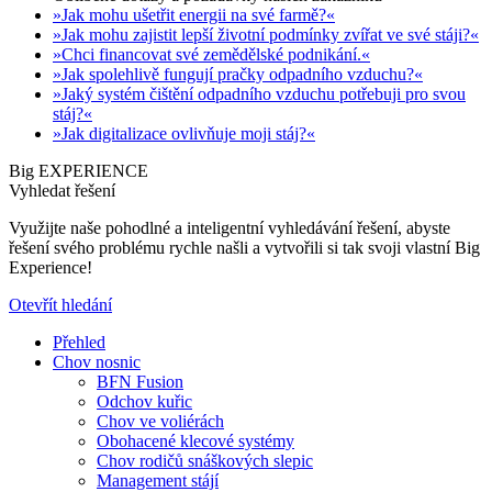
»Jak mohu ušetřit energii na své farmě?«
»Jak mohu zajistit lepší životní podmínky zvířat ve své stáji?«
»Chci financovat své zemědělské podnikání.«
»Jak spolehlivě fungují pračky odpadního vzduchu?«
»Jaký systém čištění odpadního vzduchu potřebuji pro svou
stáj?«
»Jak digitalizace ovlivňuje moji stáj?«
Big EXPERIENCE
Vyhledat řešení
Využijte naše pohodlné a inteligentní vyhledávání řešení, abyste
řešení svého problému rychle našli a vytvořili si tak svoji vlastní Big
Experience!
Otevřít hledání
Přehled
Chov nosnic
BFN Fusion
Odchov kuřic
Chov ve voliérách
Obohacené klecové systémy
Chov rodičů snáškových slepic
Management stájí