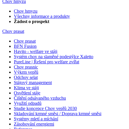
Chov hmyzu
Chov hmyzu
Všechny informace a produkty
Žádost o prospekt
Chov prasat
Chov prasat
BFN Fusion
Havito - welfare ve stáji
Systém chov na slaměné podestýlce Xaletto
PureLine | Řešení pro welfare zvířat
Chov prasnic
Výkrm vepřů
Odchov selat
Stájový management
Klima ve stáji
Osvětlení stáje
Čištění odsávaného vzduchu
Využití odpadů
Studie koncepce Chov vepřů 2030
Skladování krmné směsi / Doprava krmné směsi
Systémy mletí a míchání
Zásobování energiemi