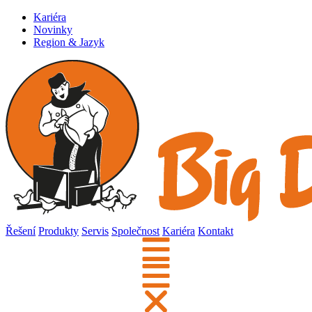
Kariéra
Novinky
Region & Jazyk
Řešení
Produkty
Servis
Společnost
Kariéra
Kontakt