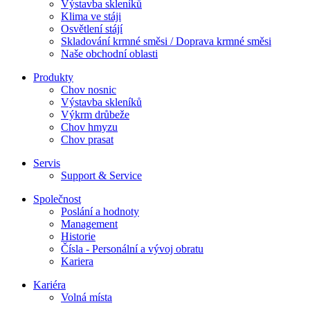
Výstavba skleníků
Klima ve stáji
Osvětlení stájí
Skladování krmné směsi / Doprava krmné směsi
Naše obchodní oblasti
Produkty
Chov nosnic
Výstavba skleníků
Výkrm drůbeže
Chov hmyzu
Chov prasat
Servis
Support & Service
Společnost
Poslání a hodnoty
Management
Historie
Čísla - Personální a vývoj obratu
Kariera
Kariéra
Volná místa