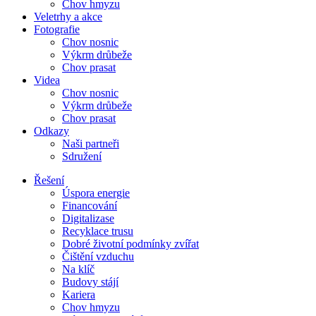
Chov hmyzu
Veletrhy a akce
Fotografie
Chov nosnic
Výkrm drůbeže
Chov prasat
Videa
Chov nosnic
Výkrm drůbeže
Chov prasat
Odkazy
Naši partneři
Sdružení
Řešení
Úspora energie
Financování
Digitalizase
Recyklace trusu
Dobré životní podmínky zvířat
Čištění vzduchu
Na klíč
Budovy stájí
Kariera
Chov hmyzu