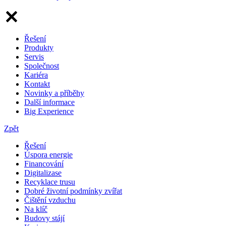
Řešení
Produkty
Servis
Společnost
Kariéra
Kontakt
Novinky a příběhy
Další informace
Big Experience
Zpět
Řešení
Úspora energie
Financování
Digitalizase
Recyklace trusu
Dobré životní podmínky zvířat
Čištění vzduchu
Na klíč
Budovy stájí