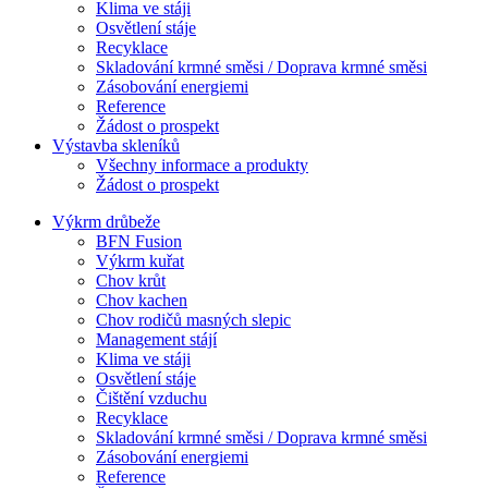
Klima ve stáji
Osvětlení stáje
Recyklace
Skladování krmné směsi / Doprava krmné směsi
Zásobování energiemi
Reference
Žádost o prospekt
Výstavba skleníků
Všechny informace a produkty
Žádost o prospekt
Výkrm drůbeže
BFN Fusion
Výkrm kuřat
Chov krůt
Chov kachen
Chov rodičů masných slepic
Management stájí
Klima ve stáji
Osvětlení stáje
Čištění vzduchu
Recyklace
Skladování krmné směsi / Doprava krmné směsi
Zásobování energiemi
Reference