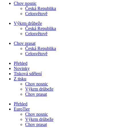
Chov nosnic
Česká Republika
Celosvětově
Výkrm drůbeže
Česká Republika
Celosvětově
Chov prasat
Česká Republika
Celosvětově
Přehled
Novinky
Tisková sdělení
Z tisku
Chov nosnic
Výkrm drůbeže
Chov prasat
Přehled
EuroTier
Chov nosnic
Výkrm drůbeže
Chov prasat