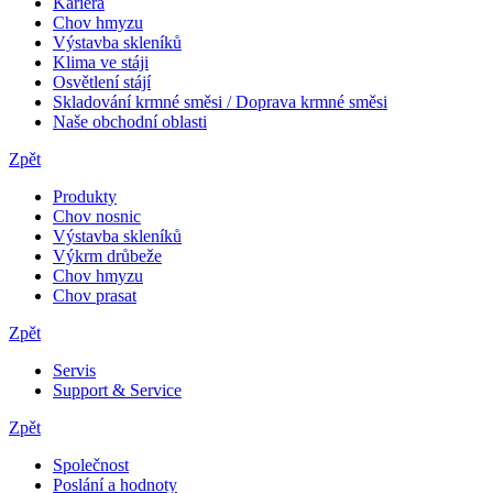
Kariera
Chov hmyzu
Výstavba skleníků
Klima ve stáji
Osvětlení stájí
Skladování krmné směsi / Doprava krmné směsi
Naše obchodní oblasti
Zpět
Produkty
Chov nosnic
Výstavba skleníků
Výkrm drůbeže
Chov hmyzu
Chov prasat
Zpět
Servis
Support & Service
Zpět
Společnost
Poslání a hodnoty