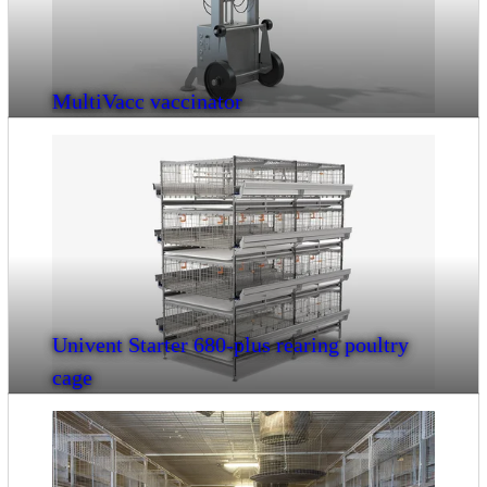
MultiVacc vaccinator
Univent Starter 680-plus rearing poultry
cage