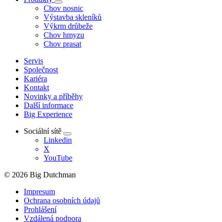
Chov nosnic
Výstavba skleníků
Výkrm drůbeže
Chov hmyzu
Chov prasat
Servis
Společnost
Kariéra
Kontakt
Novinky a příběhy
Další informace
Big Experience
Sociální sítě
Linkedin
X
YouTube
© 2026 Big Dutchman
Impresum
Ochrana osobních údajů
Prohlášení
Vzdálená podpora