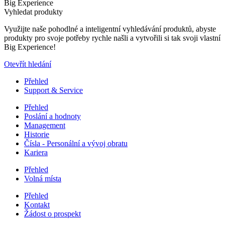
Big Experience
Vyhledat produkty
Využijte naše pohodlné a inteligentní vyhledávání produktů, abyste
produkty pro svoje potřeby rychle našli a vytvořili si tak svoji vlastní
Big Experience!
Otevřít hledání
Přehled
Support & Service
Přehled
Poslání a hodnoty
Management
Historie
Čísla - Personální a vývoj obratu
Kariera
Přehled
Volná místa
Přehled
Kontakt
Žádost o prospekt