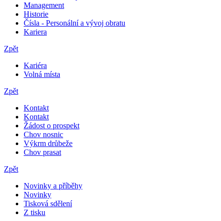
Management
Historie
Čísla - Personální a vývoj obratu
Kariera
Zpět
Kariéra
Volná místa
Zpět
Kontakt
Kontakt
Žádost o prospekt
Chov nosnic
Výkrm drůbeže
Chov prasat
Zpět
Novinky a příběhy
Novinky
Tisková sdělení
Z tisku