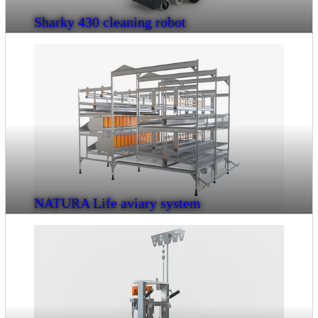
Sharky 430 cleaning robot
NATURA Life aviary system