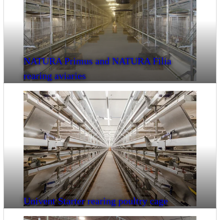
NATURA Primus and NATURA Filia
rearing aviaries
Univent Starter rearing poultry cage