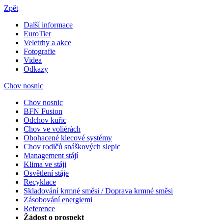
Zpět
Další informace
EuroTier
Veletrhy a akce
Fotografie
Videa
Odkazy
Chov nosnic
Chov nosnic
BFN Fusion
Odchov kuřic
Chov ve voliérách
Obohacené klecové systémy
Chov rodičů snáškových slepic
Management stájí
Klima ve stáji
Osvětlení stáje
Recyklace
Skladování krmné směsi / Doprava krmné směsi
Zásobování energiemi
Reference
Žádost o prospekt