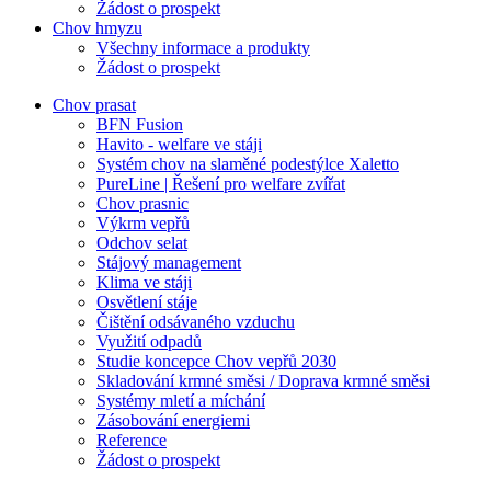
Žádost o prospekt
Chov hmyzu
Všechny informace a produkty
Žádost o prospekt
Chov prasat
BFN Fusion
Havito - welfare ve stáji
Systém chov na slaměné podestýlce Xaletto
PureLine | Řešení pro welfare zvířat
Chov prasnic
Výkrm vepřů
Odchov selat
Stájový management
Klima ve stáji
Osvětlení stáje
Čištění odsávaného vzduchu
Využití odpadů
Studie koncepce Chov vepřů 2030
Skladování krmné směsi / Doprava krmné směsi
Systémy mletí a míchání
Zásobování energiemi
Reference
Žádost o prospekt