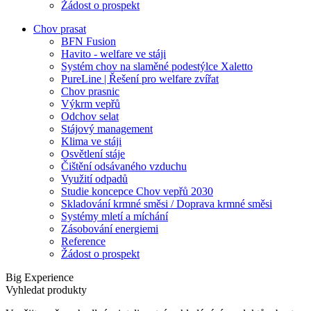
Žádost o prospekt
Chov prasat
BFN Fusion
Havito - welfare ve stáji
Systém chov na slaměné podestýlce Xaletto
PureLine | Řešení pro welfare zvířat
Chov prasnic
Výkrm vepřů
Odchov selat
Stájový management
Klima ve stáji
Osvětlení stáje
Čištění odsávaného vzduchu
Využití odpadů
Studie koncepce Chov vepřů 2030
Skladování krmné směsi / Doprava krmné směsi
Systémy mletí a míchání
Zásobování energiemi
Reference
Žádost o prospekt
Big Experience
Vyhledat produkty