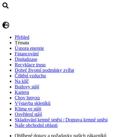
Přehled
Témata
Úspora energie
Financování
Digitalizase
Recyklace trusu
Dobré životní podmínky zvířat
Čištění vzduchu
Na klíč
Budovy stájí
Kariera
Chov hmyzu
Výstavba skleníků
Klima ve stáji
Osvětlení stájí
Skladování krmné směsi / Doprava krmné směsi
Naše obchodní oblasti
Oblíbené dotazy a požadavky našich zákazníků