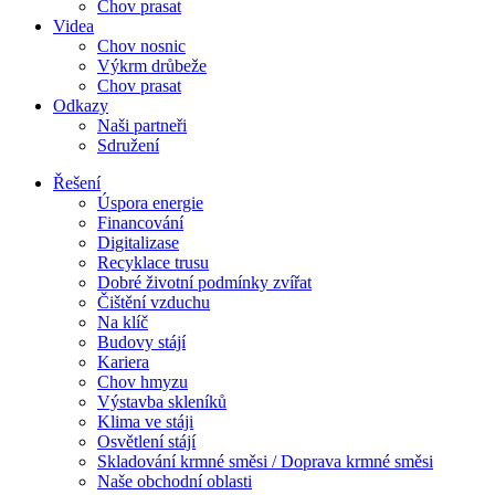
Chov prasat
Videa
Chov nosnic
Výkrm drůbeže
Chov prasat
Odkazy
Naši partneři
Sdružení
Řešení
Úspora energie
Financování
Digitalizase
Recyklace trusu
Dobré životní podmínky zvířat
Čištění vzduchu
Na klíč
Budovy stájí
Kariera
Chov hmyzu
Výstavba skleníků
Klima ve stáji
Osvětlení stájí
Skladování krmné směsi / Doprava krmné směsi
Naše obchodní oblasti