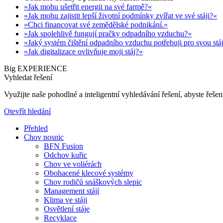
»Jak mohu ušetřit energii na své farmě?«
»Jak mohu zajistit lepší životní podmínky zvířat ve své stáji?«
»Chci financovat své zemědělské podnikání.«
»Jak spolehlivě fungují pračky odpadního vzduchu?«
»Jaký systém čištění odpadního vzduchu potřebuji pro svou stá
»Jak digitalizace ovlivňuje moji stáj?«
Big EXPERIENCE
Vyhledat řešení
Využijte naše pohodlné a inteligentní vyhledávání řešení, abyste řešení
Otevřít hledání
Přehled
Chov nosnic
BFN Fusion
Odchov kuřic
Chov ve voliérách
Obohacené klecové systémy
Chov rodičů snáškových slepic
Management stájí
Klima ve stáji
Osvětlení stáje
Recyklace