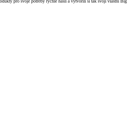
dukty pro svoje potřeby rychle našli a vytvořili si tak svoji vlastní Bi