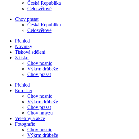
Česká Republika
Celosvětově
Chov prasat
Česká Republika
Celosvětově
Přehled
Novinky
Tisková sdělení
Z tisku
Chov nosnic
Výkrm drůbeže
Chov prasat
Přehled
EuroTier
Chov nosnic
Výkrm drůbeže
Chov prasat
Chov hmyzu
Veletrhy a akce
Fotografie
Chov nosnic
Výkrm drůbeže