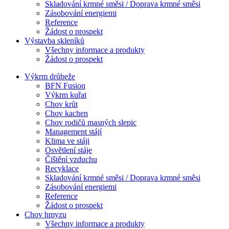
Skladování krmné směsi / Doprava krmné směsi
Zásobování energiemi
Reference
Žádost o prospekt
Výstavba skleníků
Všechny informace a produkty
Žádost o prospekt
Výkrm drůbeže
BFN Fusion
Výkrm kuřat
Chov krůt
Chov kachen
Chov rodičů masných slepic
Management stájí
Klima ve stáji
Osvětlení stáje
Čištění vzduchu
Recyklace
Skladování krmné směsi / Doprava krmné směsi
Zásobování energiemi
Reference
Žádost o prospekt
Chov hmyzu
Všechny informace a produkty