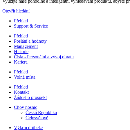
Využijte naše pohodlné a inteligentní vyhledávání produktů, abyste pro
Otevřít hledání
Přehled
Support & Service
Přehled
Poslání a hodnoty
Management
Historie
Čísla - Personální a vývoj obratu
Kariera
Přehled
Volná místa
Přehled
Kontakt
Žádost o prospekt
Chov nosnic
Česká Republika
Celosvětově
Výkrm drůbeže