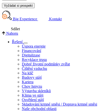
Vyžádat si prospekt
Big Experience
Kontakt
Sdílet
Nahoru
Řešení
Úspora energie
Financování
Digitalizase
Recyklace trusu
Dobré životní podmínky zvířat
Čištění vzduchu
Na klíč
Budovy stájí
Kariera
Chov hmyzu
Výstavba skleníků
Klima ve stáji
Osvětlení stájí
Skladování krmné směsi / Doprava krmné směsi
Naše obchodní oblasti