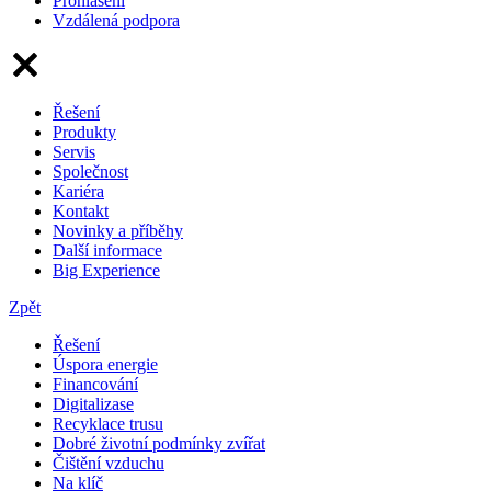
Prohlášení
Vzdálená podpora
Řešení
Produkty
Servis
Společnost
Kariéra
Kontakt
Novinky a příběhy
Další informace
Big Experience
Zpět
Řešení
Úspora energie
Financování
Digitalizase
Recyklace trusu
Dobré životní podmínky zvířat
Čištění vzduchu
Na klíč