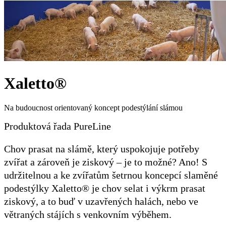
Xaletto®
Na budoucnost orientovaný koncept podestýlání slámou
Produktová řada PureLine
Chov prasat na slámě, který uspokojuje potřeby
zvířat a zároveň je ziskový – je to možné? Ano! S
udržitelnou a ke zvířatům šetrnou koncepcí slaměné
podestýlky Xaletto® je chov selat i výkrm prasat
ziskový, a to buď v uzavřených halách, nebo ve
větraných stájích s venkovním výběhem.