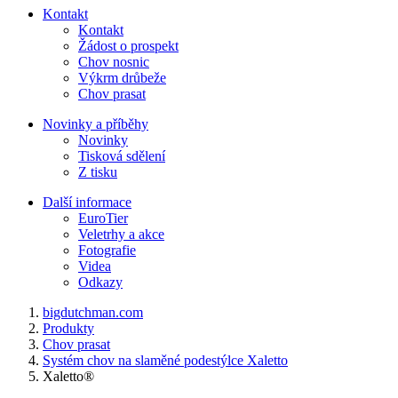
Kontakt
Kontakt
Žádost o prospekt
Chov nosnic
Výkrm drůbeže
Chov prasat
Novinky a příběhy
Novinky
Tisková sdělení
Z tisku
Další informace
EuroTier
Veletrhy a akce
Fotografie
Videa
Odkazy
bigdutchman.com
Produkty
Chov prasat
Systém chov na slaměné podestýlce Xaletto
Xaletto®