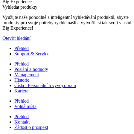
Big Experience
Vyhledat produkty
Využijte naše pohodlné a inteligentní vyhledávání produktů, abyste
produkty pro svoje potřeby rychle našli a vytvořili si tak svoji vlastní
Big Experience!
Otevřít hledání
Přehled
Support & Service
Přehled
Poslání a hodnoty
Management
Historie
Čísla - Personální a vývoj obratu
Kariera
Přehled
Volná místa
Přehled
Kontakt
Žádost o prospekt