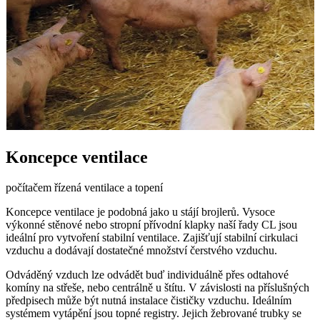
Koncepce ventilace
počítačem řízená ventilace a topení
Koncepce ventilace je podobná jako u stájí brojlerů. Vysoce
výkonné stěnové nebo stropní přívodní klapky naší řady CL jsou
ideální pro vytvoření stabilní ventilace. Zajišťují stabilní cirkulaci
vzduchu a dodávají dostatečné množství čerstvého vzduchu.
Odváděný vzduch lze odvádět buď individuálně přes odtahové
komíny na střeše, nebo centrálně u štítu. V závislosti na příslušných
předpisech může být nutná instalace čističky vzduchu. Ideálním
systémem vytápění jsou topné registry. Jejich žebrované trubky se