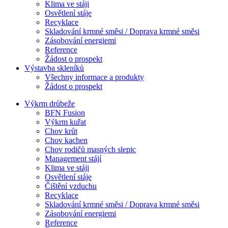
Klima ve stáji
Osvětlení stáje
Recyklace
Skladování krmné směsi / Doprava krmné směsi
Zásobování energiemi
Reference
Žádost o prospekt
Výstavba skleníků
Všechny informace a produkty
Žádost o prospekt
Výkrm drůbeže
BFN Fusion
Výkrm kuřat
Chov krůt
Chov kachen
Chov rodičů masných slepic
Management stájí
Klima ve stáji
Osvětlení stáje
Čištění vzduchu
Recyklace
Skladování krmné směsi / Doprava krmné směsi
Zásobování energiemi
Reference