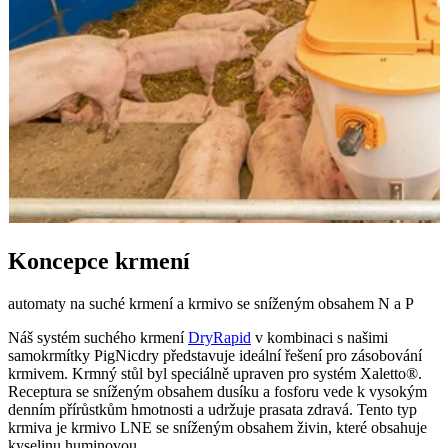
Koncepce krmení
automaty na suché krmení a krmivo se sníženým obsahem N a P
Náš systém suchého krmení
DryRapid
v kombinaci s našimi
samokrmítky PigNicdry představuje ideální řešení pro zásobování
krmivem. Krmný stůl byl speciálně upraven pro systém Xaletto®.
Receptura se sníženým obsahem dusíku a fosforu vede k vysokým
denním přírůstkům hmotnosti a udržuje prasata zdravá. Tento typ
krmiva je krmivo LNE se sníženým obsahem živin, které obsahuje
kyselinu huminovou.