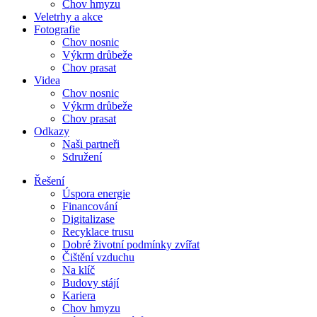
Chov hmyzu
Veletrhy a akce
Fotografie
Chov nosnic
Výkrm drůbeže
Chov prasat
Videa
Chov nosnic
Výkrm drůbeže
Chov prasat
Odkazy
Naši partneři
Sdružení
Řešení
Úspora energie
Financování
Digitalizase
Recyklace trusu
Dobré životní podmínky zvířat
Čištění vzduchu
Na klíč
Budovy stájí
Kariera
Chov hmyzu