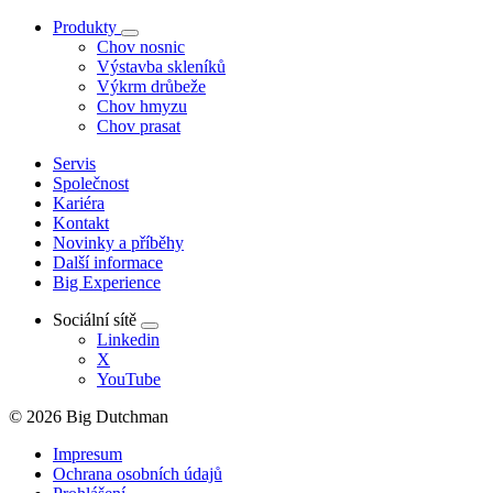
Produkty
Chov nosnic
Výstavba skleníků
Výkrm drůbeže
Chov hmyzu
Chov prasat
Servis
Společnost
Kariéra
Kontakt
Novinky a příběhy
Další informace
Big Experience
Sociální sítě
Linkedin
X
YouTube
© 2026 Big Dutchman
Impresum
Ochrana osobních údajů