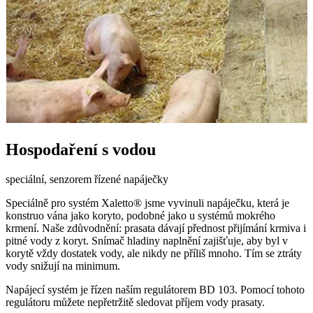
Hospodaření s vodou
speciální, senzorem řízené napáječky
Speciálně pro systém Xaletto® jsme vyvinuli napáječku, která je
konstruo vána jako koryto, podobné jako u systémů mokrého
krmení. Naše zdůvodnění: prasata dávají přednost přijímání krmiva i
pitné vody z koryt. Snímač hladiny naplnění zajišťuje, aby byl v
korytě vždy dostatek vody, ale nikdy ne příliš mnoho. Tím se ztráty
vody snižují na minimum.
Napájecí systém je řízen naším regulátorem BD 103. Pomocí tohoto
regulátoru můžete nepřetržitě sledovat příjem vody prasaty.