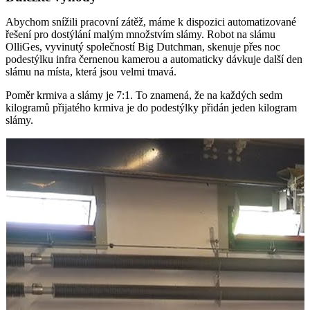
Abychom snížili pracovní zátěž, máme k dispozici automatizované
řešení pro dostýlání malým množstvím slámy. Robot na slámu
OlliGes, vyvinutý společností Big Dutchman, skenuje přes noc
podestýlku infra­ černenou kamerou a automaticky dávkuje další den
slámu na místa, která jsou velmi tmavá.
Poměr krmiva a slámy je 7:1. To znamená, že na každých sedm
kilogramů přijatého krmiva je do podestýlky přidán jeden kilogram
slámy.