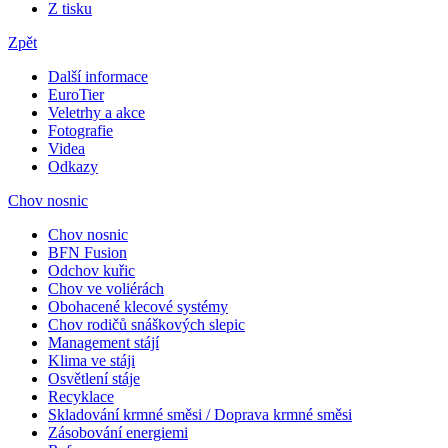
Z tisku
Zpět
Další informace
EuroTier
Veletrhy a akce
Fotografie
Videa
Odkazy
Chov nosnic
Chov nosnic
BFN Fusion
Odchov kuřic
Chov ve voliérách
Obohacené klecové systémy
Chov rodičů snáškových slepic
Management stájí
Klima ve stáji
Osvětlení stáje
Recyklace
Skladování krmné směsi / Doprava krmné směsi
Zásobování energiemi