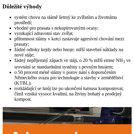
Důležité výhody
systém chovu na slámě šetrný ke zvířatům a životnímu
prostředí;
vhodné pro prasata s nekupírovanými ocasy;
vynikající zdravotní stav zvířat;
přítomnost slámy v kotci zastavuje agresivní chování mezi
prasaty;
žádné odtoky kejdy nebo hnoje: nižší stavební náklady na
nové stáje;
žádný nepříjemný zápach ve stáji, o 20 % nižší emise NH
ve
3
srovnání se standardními systémy s pevným hnojem;
o 50 procent méně slámy v porov­ nání s doporučením
Německého svazu pro technologie a stavby v zemědělství
(KTBL);
rozkládající se hnůj lze po ukončení turnusu kompostovat,
čímž vzniká vysoce kvalitní, na živiny bohatý a prodejný
kompost.