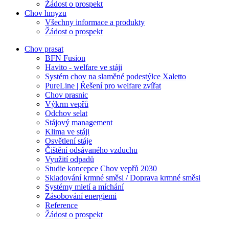
Žádost o prospekt
Chov hmyzu
Všechny informace a produkty
Žádost o prospekt
Chov prasat
BFN Fusion
Havito - welfare ve stáji
Systém chov na slaměné podestýlce Xaletto
PureLine | Řešení pro welfare zvířat
Chov prasnic
Výkrm vepřů
Odchov selat
Stájový management
Klima ve stáji
Osvětlení stáje
Čištění odsávaného vzduchu
Využití odpadů
Studie koncepce Chov vepřů 2030
Skladování krmné směsi / Doprava krmné směsi
Systémy mletí a míchání
Zásobování energiemi
Reference
Žádost o prospekt