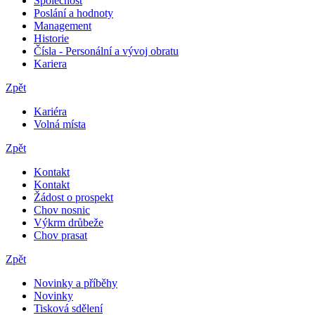
Společnost
Poslání a hodnoty
Management
Historie
Čísla - Personální a vývoj obratu
Kariera
Zpět
Kariéra
Volná místa
Zpět
Kontakt
Kontakt
Žádost o prospekt
Chov nosnic
Výkrm drůbeže
Chov prasat
Zpět
Novinky a příběhy
Novinky
Tisková sdělení