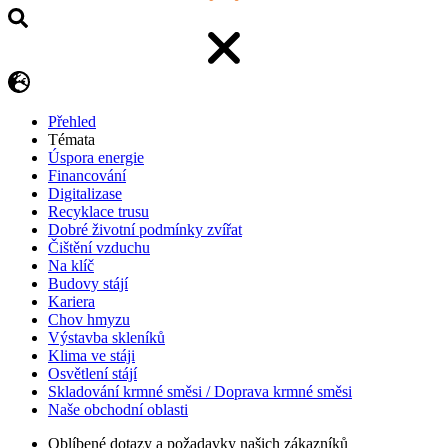
Přehled
Témata
Úspora energie
Financování
Digitalizase
Recyklace trusu
Dobré životní podmínky zvířat
Čištění vzduchu
Na klíč
Budovy stájí
Kariera
Chov hmyzu
Výstavba skleníků
Klima ve stáji
Osvětlení stájí
Skladování krmné směsi / Doprava krmné směsi
Naše obchodní oblasti
Oblíbené dotazy a požadavky našich zákazníků