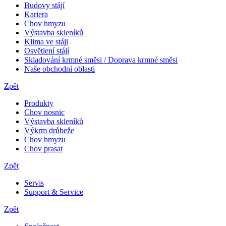
Budovy stájí
Kariera
Chov hmyzu
Výstavba skleníků
Klima ve stáji
Osvětlení stájí
Skladování krmné směsi / Doprava krmné směsi
Naše obchodní oblasti
Zpět
Produkty
Chov nosnic
Výstavba skleníků
Výkrm drůbeže
Chov hmyzu
Chov prasat
Zpět
Servis
Support & Service
Zpět