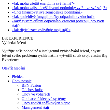
»Jak mohu ušetřit energii na své farmě?«
»Jak mohu zajistit lepší životní podmínky zvířat ve své stáji?«
»Chci financovat své zemědělské podnikání.«
»Jak spolehlivě fungují pračky odpadního vzduchu?«
»Jaký systém čištění odpadního vzduchu potřebuji pro svou
stáj?«
»Jak digitalizace ovlivňuje moji stáj?«
Big EXPERIENCE
Vyhledat řešení
Využijte naše pohodlné a inteligentní vyhledávání řešení, abyste
řešení svého problému rychle našli a vytvořili si tak svoji vlastní Big
Experience!
Otevřít hledání
Přehled
Chov nosnic
BFN Fusion
Odchov kuřic
Chov ve voliérách
Obohacené klecové systémy
Chov rodičů snáškových slepic
Management stájí