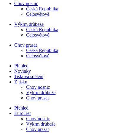
Chov nosnic
Česká Republika
Celosvětově
Výkrm drůbeže
Česká Republika
Celosvětově
Chov prasat
Česká Republika
Celosvětově
Přehled
Novinky
Tisková sdělení
Z tisku
Chov nosnic
Výkrm drůbeže
Chov prasat
Přehled
EuroTier
Chov nosnic
Výkrm drůbeže
Chov prasat