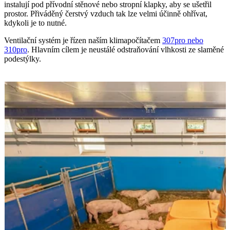
instalují pod přívodní stěnové nebo stropní klapky, aby se ušetřil
prostor. Přiváděný čerstvý vzduch tak lze velmi účinně ohřívat,
kdykoli je to nutné.
Ventilační systém je řízen naším klima­počítačem
307pro nebo
310pro
. Hlavním cílem je neustálé odstraňování vlhkosti ze slaměné
podestýlky.