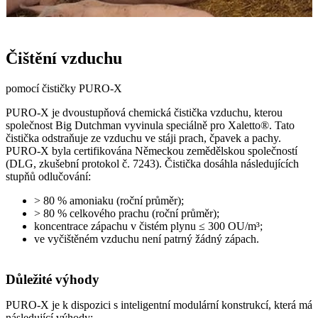
Čištění vzduchu
pomocí čističky PURO-X
PURO­-X je dvoustupňová chemická čistička vzduchu, kterou
společnost Big Dutchman vyvinula speciálně pro Xaletto®. Tato
čistička odstraňuje ze vzduchu ve stáji prach, čpavek a pachy.
PURO­-X byla certifikována Německou zemědělskou společností
(DLG, zkušební protokol č. 7243). Čistička dosáhla následujících
stupňů odlučování:
> 80 % amoniaku (roční průměr);
> 80 % celkového prachu (roční průměr);
koncentrace zápachu v čistém plynu ≤ 300 OU/m³;
ve vyčištěném vzduchu není patrný žádný zápach.
Důležité výhody
PURO­-X je k dispozici s inteligentní modulární konstrukcí, která má
následující výhody: