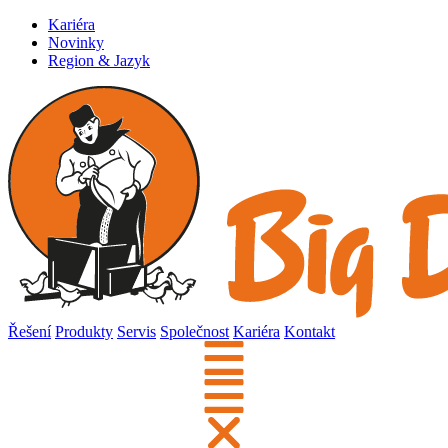
Kariéra
Novinky
Region & Jazyk
Řešení
Produkty
Servis
Společnost
Kariéra
Kontakt