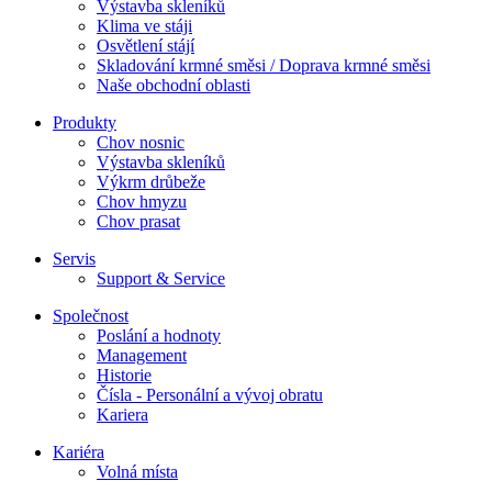
Výstavba skleníků
Klima ve stáji
Osvětlení stájí
Skladování krmné směsi / Doprava krmné směsi
Naše obchodní oblasti
Produkty
Chov nosnic
Výstavba skleníků
Výkrm drůbeže
Chov hmyzu
Chov prasat
Servis
Support & Service
Společnost
Poslání a hodnoty
Management
Historie
Čísla - Personální a vývoj obratu
Kariera
Kariéra
Volná místa