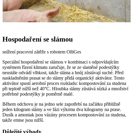
Hospodaření se slámou
snížení pracovní zátěže s robotem OlliGes
Speciální hospodaření se slámou v kombinaci s odpovídajícím
systémem řízení klimatu zaručuje, že se ze slaměné podestýlky
neustále odvádí vlhkost, takže sláma a hnůj zůstávají suché. Před
naskladněním prasat se do slámy přidá organický aktivátor. Tento
aktivátor spustí aerobní proces rozkladu: kompostování za studena
při teplotě nižší než 40°C. Hloubka slámy zůstává nízká a množství
potřebné podestýlky je poměrně malé.
Během odchovu je na jedno sele zapotřebí na začátku přibližně
jeden kilogram slámy a ve fázi výkrmu dva kilogramy na prase.
Dusík a amoniak jsou vázány procesem kompostování za studena,
takže emise jsou nižší.
Důležité výhody