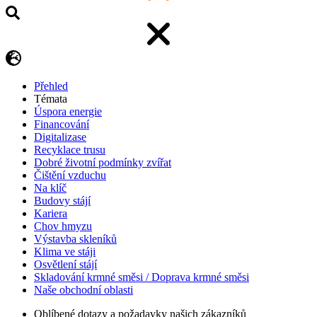
Přehled
Témata
Úspora energie
Financování
Digitalizase
Recyklace trusu
Dobré životní podmínky zvířat
Čištění vzduchu
Na klíč
Budovy stájí
Kariera
Chov hmyzu
Výstavba skleníků
Klima ve stáji
Osvětlení stájí
Skladování krmné směsi / Doprava krmné směsi
Naše obchodní oblasti
Oblíbené dotazy a požadavky našich zákazníků