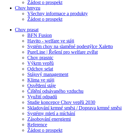
Žádost o prospekt
Chov hmyzu
Všechny informace a produkty
Žádost o prospekt
Chov prasat
BFN Fusion
Havito - welfare ve stáji
Systém chov na slaměné podestýlce Xaletto
PureLine | Řešení pro welfare zvířat
Chov prasnic
Výkrm vepřů
Odchov selat
Stájový management
Klima ve stáji
Osvětlení stáje
Čištění odsávaného vzduchu
Využití odpadů
Studie koncepce Chov vepřů 2030
Skladování krmné směsi / Doprava krmné směsi
Systémy mletí a míchání
Zásobování energiemi
Reference
Žádost o prospekt