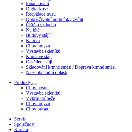
Financování
Digitalizase
Recyklace trusu
Dobré životní podmínky zvířat
Čištění vzduchu
Na klíč
Budovy stájí
Kariera
Chov hmyzu
Výstavba skleníků
Klima ve stáji
Osvětlení stájí
Skladování krmné směsi / Doprava krmné směsi
Naše obchodní oblasti
Produkty
Chov nosnic
Výstavba skleníků
Výkrm drůbeže
Chov hmyzu
Chov prasat
Servis
Společnost
Kariéra