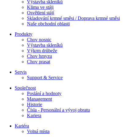
Výstavba skleníků
Klima ve stáji
Osvětlení stájí
Skladování krmné směsi / Doprava krmné směsi
Naše obchodní oblasti
Produkty
Chov nosnic
Výstavba skleníků
Výkrm drůbeže
Chov hmyzu
Chov prasat
Servis
Support & Service
Společnost
Poslání a hodnoty
Management
Historie
Čísla - Personální a vývoj obratu
Kariera
Kariéra
Volná místa