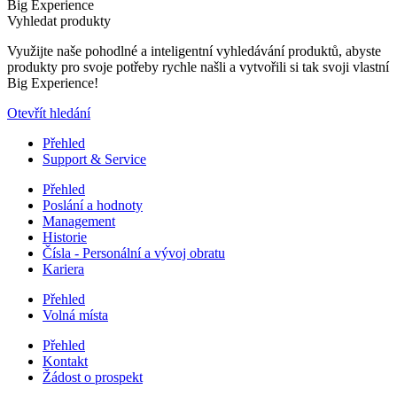
Big Experience
Vyhledat produkty
Využijte naše pohodlné a inteligentní vyhledávání produktů, abyste
produkty pro svoje potřeby rychle našli a vytvořili si tak svoji vlastní
Big Experience!
Otevřít hledání
Přehled
Support & Service
Přehled
Poslání a hodnoty
Management
Historie
Čísla - Personální a vývoj obratu
Kariera
Přehled
Volná místa
Přehled
Kontakt
Žádost o prospekt