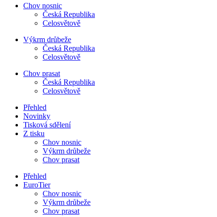
Chov nosnic
Česká Republika
Celosvětově
Výkrm drůbeže
Česká Republika
Celosvětově
Chov prasat
Česká Republika
Celosvětově
Přehled
Novinky
Tisková sdělení
Z tisku
Chov nosnic
Výkrm drůbeže
Chov prasat
Přehled
EuroTier
Chov nosnic
Výkrm drůbeže
Chov prasat