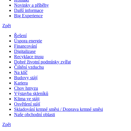
Novinky a příběhy
Další informace
Big Experience
Zpět
Řešení
Úspora energie
Financování
Digitalizase
Recyklace trusu
Dobré životní podmínky zvířat
Čištění vzduchu
Na klíč
Budovy stájí
Kariera
Chov hmyzu
Výstavba skleníků
Klima ve stáji
Osvětlení stájí
Skladování krmné směsi / Doprava krmné směsi
Naše obchodní oblasti
Zpět