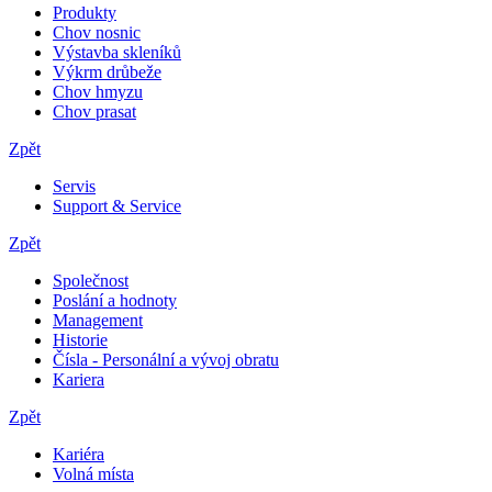
Produkty
Chov nosnic
Výstavba skleníků
Výkrm drůbeže
Chov hmyzu
Chov prasat
Zpět
Servis
Support & Service
Zpět
Společnost
Poslání a hodnoty
Management
Historie
Čísla - Personální a vývoj obratu
Kariera
Zpět
Kariéra
Volná místa