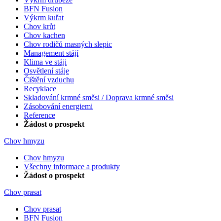
BFN Fusion
Výkrm kuřat
Chov krůt
Chov kachen
Chov rodičů masných slepic
Management stájí
Klima ve stáji
Osvětlení stáje
Čištění vzduchu
Recyklace
Skladování krmné směsi / Doprava krmné směsi
Zásobování energiemi
Reference
Žádost o prospekt
Chov hmyzu
Chov hmyzu
Všechny informace a produkty
Žádost o prospekt
Chov prasat
Chov prasat
BFN Fusion