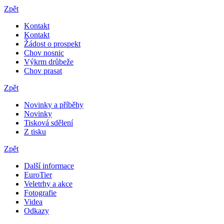
Zpět
Kontakt
Kontakt
Žádost o prospekt
Chov nosnic
Výkrm drůbeže
Chov prasat
Zpět
Novinky a příběhy
Novinky
Tisková sdělení
Z tisku
Zpět
Další informace
EuroTier
Veletrhy a akce
Fotografie
Videa
Odkazy