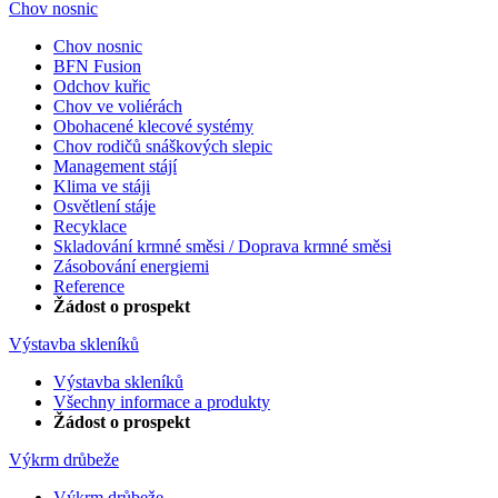
Chov nosnic
Chov nosnic
BFN Fusion
Odchov kuřic
Chov ve voliérách
Obohacené klecové systémy
Chov rodičů snáškových slepic
Management stájí
Klima ve stáji
Osvětlení stáje
Recyklace
Skladování krmné směsi / Doprava krmné směsi
Zásobování energiemi
Reference
Žádost o prospekt
Výstavba skleníků
Výstavba skleníků
Všechny informace a produkty
Žádost o prospekt
Výkrm drůbeže
Výkrm drůbeže