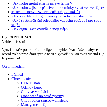
»Jak mohu ušetřit energii na své farmě?«
»Jak mohu zajistit lepší životní podmínky zvířat ve své stáji?«
»Chci financovat své zemědělské podnikání.«
»Jak spolehlivě fungují pračky odpadního vzduchu?«
»Jaký systém čištění odpadního vzduchu potřebuji pro svou
stáj?«
»Jak digitalizace ovlivňuje moji stáj?«
Big EXPERIENCE
Vyhledat řešení
Využijte naše pohodlné a inteligentní vyhledávání řešení, abyste
řešení svého problému rychle našli a vytvořili si tak svoji vlastní Big
Experience!
Otevřít hledání
Přehled
Chov nosnic
BFN Fusion
Odchov kuřic
Chov ve voliérách
Obohacené klecové systémy
Chov rodičů snáškových slepic
Management stájí