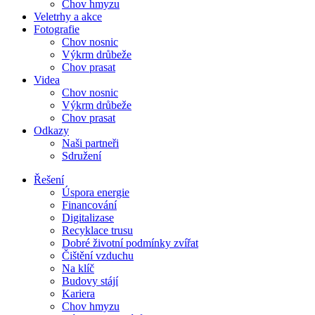
Chov hmyzu
Veletrhy a akce
Fotografie
Chov nosnic
Výkrm drůbeže
Chov prasat
Videa
Chov nosnic
Výkrm drůbeže
Chov prasat
Odkazy
Naši partneři
Sdružení
Řešení
Úspora energie
Financování
Digitalizase
Recyklace trusu
Dobré životní podmínky zvířat
Čištění vzduchu
Na klíč
Budovy stájí
Kariera
Chov hmyzu