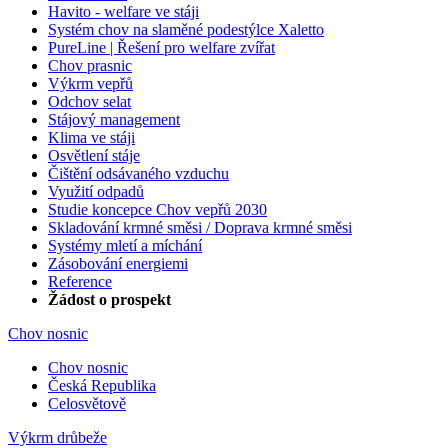
Havito - welfare ve stáji
Systém chov na slaměné podestýlce Xaletto
PureLine | Řešení pro welfare zvířat
Chov prasnic
Výkrm vepřů
Odchov selat
Stájový management
Klima ve stáji
Osvětlení stáje
Čištění odsávaného vzduchu
Využití odpadů
Studie koncepce Chov vepřů 2030
Skladování krmné směsi / Doprava krmné směsi
Systémy mletí a míchání
Zásobování energiemi
Reference
Žádost o prospekt
Chov nosnic
Chov nosnic
Česká Republika
Celosvětově
Výkrm drůbeže