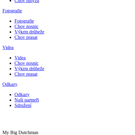
Chov hmyzu
Fotografie
Fotografie
Chov nosnic
Výkrm drůbeže
Chov prasat
Videa
Videa
Chov nosnic
Výkrm drůbeže
Chov prasat
Odkazy
Odkazy
Naši partneři
Sdružení
My Big Dutchman