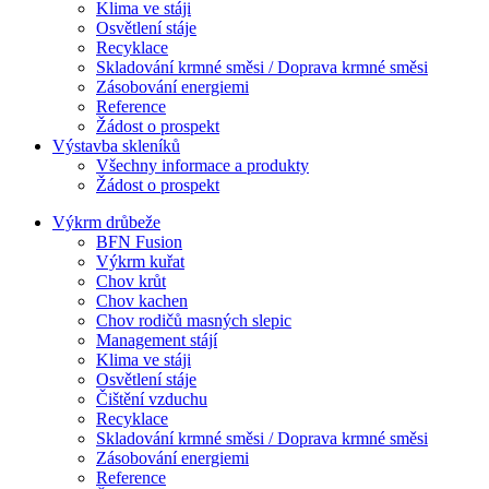
Klima ve stáji
Osvětlení stáje
Recyklace
Skladování krmné směsi / Doprava krmné směsi
Zásobování energiemi
Reference
Žádost o prospekt
Výstavba skleníků
Všechny informace a produkty
Žádost o prospekt
Výkrm drůbeže
BFN Fusion
Výkrm kuřat
Chov krůt
Chov kachen
Chov rodičů masných slepic
Management stájí
Klima ve stáji
Osvětlení stáje
Čištění vzduchu
Recyklace
Skladování krmné směsi / Doprava krmné směsi
Zásobování energiemi
Reference