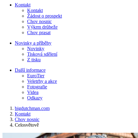
Kontakt
Kontakt
Žádost o prospekt
Chov nosnic
Výkrm drůbeže
Chov prasat
Novinky a příběhy
Novinky
Tisková sdělení
Z tisku
Další informace
EuroTier
Veletrhy a akce
Fotografie
Videa
Odkazy
bigdutchman.com
Kontakt
Chov nosnic
Celosvětově