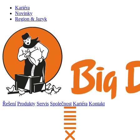
Kariéra
Novinky
Region & Jazyk
Řešení
Produkty
Servis
Společnost
Kariéra
Kontakt