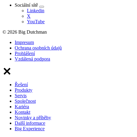
Sociální sítě
Linkedin
X
YouTube
© 2026 Big Dutchman
Impresum
Ochrana osobních údajů
Prohlášení
Vzdálená podpora
Řešení
Produkty
Servis
Společnost
Kariéra
Kontakt
Novinky a příběhy
Další informace
Big Experience