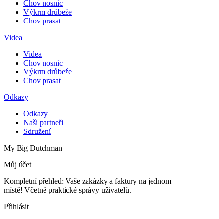
Chov nosnic
Výkrm drůbeže
Chov prasat
Videa
Videa
Chov nosnic
Výkrm drůbeže
Chov prasat
Odkazy
Odkazy
Naši partneři
Sdružení
My Big Dutchman
Můj účet
Kompletní přehled: Vaše zakázky a faktury na jednom
místě! Včetně praktické správy uživatelů.
Přihlásit