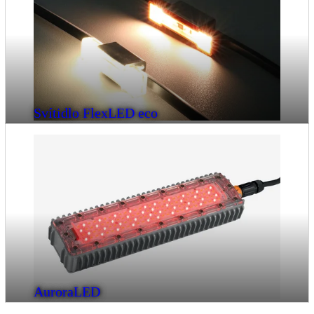
Svítidlo FlexLED eco
AuroraLED