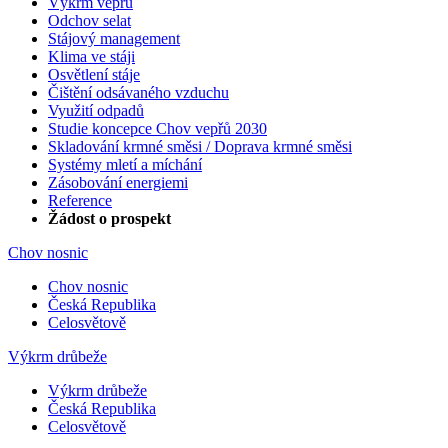
Výkrm vepřů
Odchov selat
Stájový management
Klima ve stáji
Osvětlení stáje
Čištění odsávaného vzduchu
Využití odpadů
Studie koncepce Chov vepřů 2030
Skladování krmné směsi / Doprava krmné směsi
Systémy mletí a míchání
Zásobování energiemi
Reference
Žádost o prospekt
Chov nosnic
Chov nosnic
Česká Republika
Celosvětově
Výkrm drůbeže
Výkrm drůbeže
Česká Republika
Celosvětově