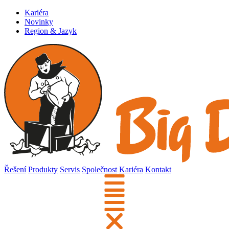
Kariéra
Novinky
Region & Jazyk
Řešení
Produkty
Servis
Společnost
Kariéra
Kontakt