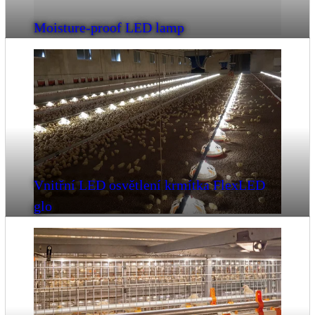
Moisture-proof LED lamp
Vnitřní LED osvětlení krmítka FlexLED
glo