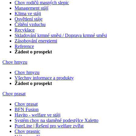
Chov rodičů masných slepic
Management stájí
Klima ve stáji
Osvětlení stáje
Čištění vzduchu
Recyklace
Skladování krmné směsi / Doprava krmné směsi
Zásobování energiemi
Reference
Žádost o prospekt
Chov hmyzu
Chov hmyzu
Všechny informace a produkty
Žádost o prospekt
Chov prasat
Chov prasat
BFN Fusion
Havito - welfare ve stáji
Systém chov na slaměné podestýlce Xaletto
PureLine | Řešení pro welfare zvířat
Chov prasnic