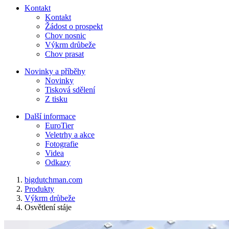
Kontakt
Kontakt
Žádost o prospekt
Chov nosnic
Výkrm drůbeže
Chov prasat
Novinky a příběhy
Novinky
Tisková sdělení
Z tisku
Další informace
EuroTier
Veletrhy a akce
Fotografie
Videa
Odkazy
bigdutchman.com
Produkty
Výkrm drůbeže
Osvětlení stáje