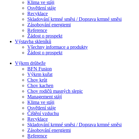
Klima ve stáji
Osvětlení stáje
Recyklace
Skladování krmné směsi / Doprava krmné směsi
Zásobování energiemi
Reference
Žádost o prospekt
Výstavba skleníků
Všechny informace a produkty
Žádost o prospekt
Výkrm drůbeže
BFN Fusion
Výkrm kuřat
Chov krůt
Chov kachen
Chov rodičů masných slepic
Management stájí
Klima ve stáji
Osvětlení stáje
Čištění vzduchu
Recyklace
Skladování krmné směsi / Doprava krmné směsi
Zásobování energiemi
Reference