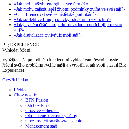
»Jak mohu ušetřit energii na své farmě?«
»Jak mohu zajistit lepší životní podmínky zvířat ve své stáji?«
»Chci financovat své zemědělské podnikání.«
»Jak spolehlivě fungují pračky odpadního vzduchu?«
»Jaký systém čištění odpadního vzduchu potřebuji pro svou
stáj?«
»Jak digitalizace ovlivňuje moji stáj?«
Big EXPERIENCE
Vyhledat řešení
Využijte naše pohodlné a inteligentní vyhledávání řešení, abyste
řešení svého problému rychle našli a vytvořili si tak svoji vlastní Big
Experience!
Otevřít hledání
Přehled
Chov nosnic
BFN Fusion
Odchov kuřic
Chov ve voliérách
Obohacené klecové systémy
Chov rodičů snáškových slepic
Management stájí