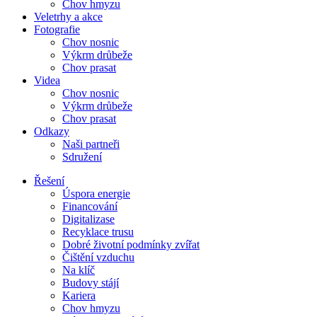
Chov hmyzu
Veletrhy a akce
Fotografie
Chov nosnic
Výkrm drůbeže
Chov prasat
Videa
Chov nosnic
Výkrm drůbeže
Chov prasat
Odkazy
Naši partneři
Sdružení
Řešení
Úspora energie
Financování
Digitalizase
Recyklace trusu
Dobré životní podmínky zvířat
Čištění vzduchu
Na klíč
Budovy stájí
Kariera
Chov hmyzu