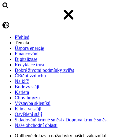
Přehled
Témata
Úspora energie
Financování
Digitalizase
Recyklace trusu
Dobré životní podmínky zvířat
Čištění vzduchu
Na klíč
Budovy stájí
Kariera
Chov hmyzu
Výstavba skleníků
Klima ve stáji
Osvětlení stájí
Skladování krmné směsi / Doprava krmné směsi
Naše obchodní oblasti
Oblíbené dotazy a požadavky našich zákazníků