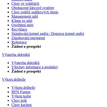
Chov ve voliérách
Obohacené klecové systémy
Chov rodičů snáškových slepic
Management stájí
Klima ve stáji
Osvětlení stáje
Recyklace
Skladování krmné směsi / Doprava krmné směsi
Zásobování energiemi
Reference
Žádost o prospekt
Výstavba skleníků
Výstavba skleníků
Všechny informace a produkty
Žádost o prospekt
Výkrm drůbeže
Výkrm drůbeže
BFN Fusion
Výkrm kuřat
Chov krůt
Chov kachen