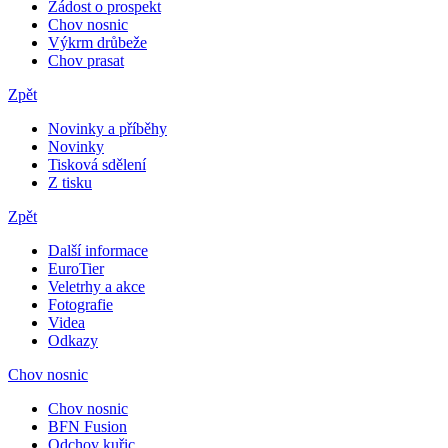
Žádost o prospekt
Chov nosnic
Výkrm drůbeže
Chov prasat
Zpět
Novinky a příběhy
Novinky
Tisková sdělení
Z tisku
Zpět
Další informace
EuroTier
Veletrhy a akce
Fotografie
Videa
Odkazy
Chov nosnic
Chov nosnic
BFN Fusion
Odchov kuřic