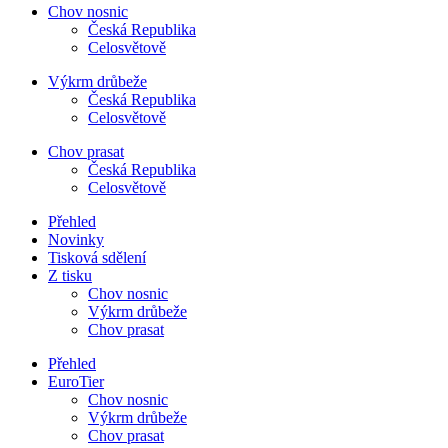
Chov nosnic
Česká Republika
Celosvětově
Výkrm drůbeže
Česká Republika
Celosvětově
Chov prasat
Česká Republika
Celosvětově
Přehled
Novinky
Tisková sdělení
Z tisku
Chov nosnic
Výkrm drůbeže
Chov prasat
Přehled
EuroTier
Chov nosnic
Výkrm drůbeže
Chov prasat