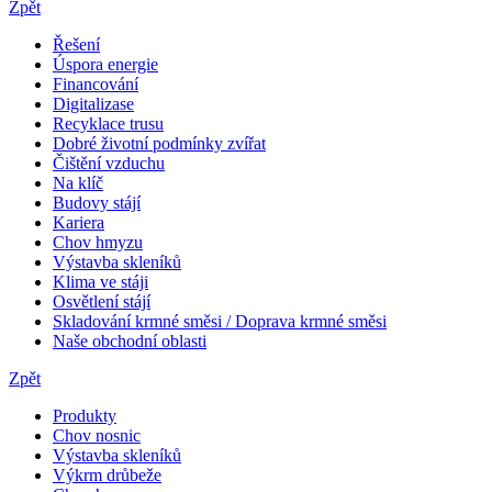
Zpět
Řešení
Úspora energie
Financování
Digitalizase
Recyklace trusu
Dobré životní podmínky zvířat
Čištění vzduchu
Na klíč
Budovy stájí
Kariera
Chov hmyzu
Výstavba skleníků
Klima ve stáji
Osvětlení stájí
Skladování krmné směsi / Doprava krmné směsi
Naše obchodní oblasti
Zpět
Produkty
Chov nosnic
Výstavba skleníků
Výkrm drůbeže