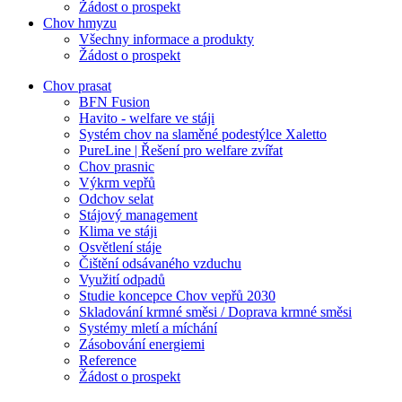
Žádost o prospekt
Chov hmyzu
Všechny informace a produkty
Žádost o prospekt
Chov prasat
BFN Fusion
Havito - welfare ve stáji
Systém chov na slaměné podestýlce Xaletto
PureLine | Řešení pro welfare zvířat
Chov prasnic
Výkrm vepřů
Odchov selat
Stájový management
Klima ve stáji
Osvětlení stáje
Čištění odsávaného vzduchu
Využití odpadů
Studie koncepce Chov vepřů 2030
Skladování krmné směsi / Doprava krmné směsi
Systémy mletí a míchání
Zásobování energiemi
Reference
Žádost o prospekt