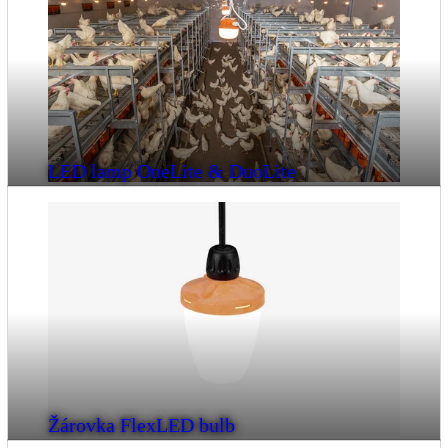
LED lamp OneLite & DuoLite
Žárovka FlexLED bulb