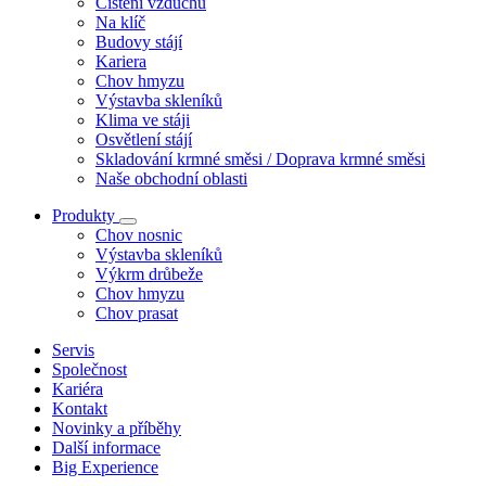
Čištění vzduchu
Na klíč
Budovy stájí
Kariera
Chov hmyzu
Výstavba skleníků
Klima ve stáji
Osvětlení stájí
Skladování krmné směsi / Doprava krmné směsi
Naše obchodní oblasti
Produkty
Chov nosnic
Výstavba skleníků
Výkrm drůbeže
Chov hmyzu
Chov prasat
Servis
Společnost
Kariéra
Kontakt
Novinky a příběhy
Další informace
Big Experience