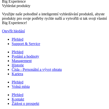
Big Experience
Vyhledat produkty
Využijte naše pohodlné a inteligentní vyhledávání produktů, abyste
produkty pro svoje potřeby rychle našli a vytvořili si tak svoji vlastní
Big Experience!
Otevřít hledání
Přehled
Support & Service
Přehled
Poslání a hodnoty
Management
Historie
Čísla - Personální a vývoj obratu
Kariera
Přehled
Volná místa
Přehled
Kontakt
Žádost o prospekt