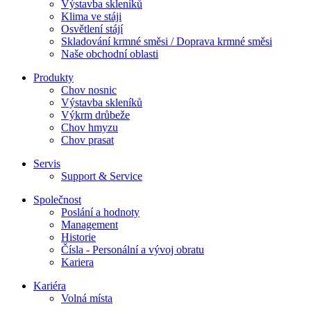
Výstavba skleníků
Klima ve stáji
Osvětlení stájí
Skladování krmné směsi / Doprava krmné směsi
Naše obchodní oblasti
Produkty
Chov nosnic
Výstavba skleníků
Výkrm drůbeže
Chov hmyzu
Chov prasat
Servis
Support & Service
Společnost
Poslání a hodnoty
Management
Historie
Čísla - Personální a vývoj obratu
Kariera
Kariéra
Volná místa