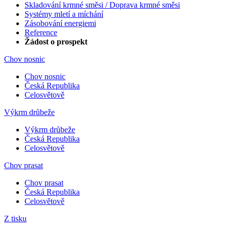
Skladování krmné směsi / Doprava krmné směsi
Systémy mletí a míchání
Zásobování energiemi
Reference
Žádost o prospekt
Chov nosnic
Chov nosnic
Česká Republika
Celosvětově
Výkrm drůbeže
Výkrm drůbeže
Česká Republika
Celosvětově
Chov prasat
Chov prasat
Česká Republika
Celosvětově
Z tisku