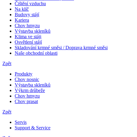
Čištění vzduchu
Na klíč
Budovy stájí
Kariera
Chov hmyzu
Výstavba skleníků
Klima ve stáji
Osvětlení stájí
Skladování krmné směsi / Doprava krmné směsi
Naše obchodní oblasti
Zpět
Produkty
Chov nosnic
Výstavba skleníků
Výkrm drůbeže
Chov hmyzu
Chov prasat
Zpět
Servis
Support & Service