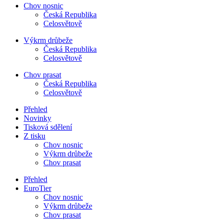
Chov nosnic
Česká Republika
Celosvětově
Výkrm drůbeže
Česká Republika
Celosvětově
Chov prasat
Česká Republika
Celosvětově
Přehled
Novinky
Tisková sdělení
Z tisku
Chov nosnic
Výkrm drůbeže
Chov prasat
Přehled
EuroTier
Chov nosnic
Výkrm drůbeže
Chov prasat