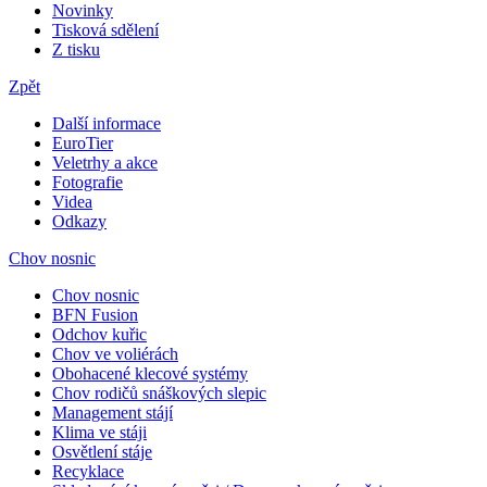
Novinky
Tisková sdělení
Z tisku
Zpět
Další informace
EuroTier
Veletrhy a akce
Fotografie
Videa
Odkazy
Chov nosnic
Chov nosnic
BFN Fusion
Odchov kuřic
Chov ve voliérách
Obohacené klecové systémy
Chov rodičů snáškových slepic
Management stájí
Klima ve stáji
Osvětlení stáje
Recyklace