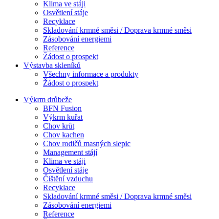
Klima ve stáji
Osvětlení stáje
Recyklace
Skladování krmné směsi / Doprava krmné směsi
Zásobování energiemi
Reference
Žádost o prospekt
Výstavba skleníků
Všechny informace a produkty
Žádost o prospekt
Výkrm drůbeže
BFN Fusion
Výkrm kuřat
Chov krůt
Chov kachen
Chov rodičů masných slepic
Management stájí
Klima ve stáji
Osvětlení stáje
Čištění vzduchu
Recyklace
Skladování krmné směsi / Doprava krmné směsi
Zásobování energiemi
Reference