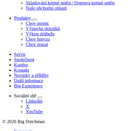
Skladování krmné směsi / Doprava krmné směsi
Naše obchodní oblasti
Produkty
Chov nosnic
Výstavba skleníků
Výkrm drůbeže
Chov hmyzu
Chov prasat
Servis
Společnost
Kariéra
Kontakt
Novinky a příběhy
Další informace
Big Experience
Sociální sítě
Linkedin
X
YouTube
© 2026 Big Dutchman