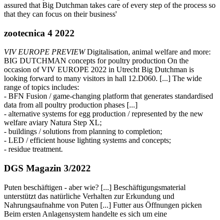
assured that Big Dutchman takes care of every step of the process so
that they can focus on their business'
zootecnica 4 2022
VIV EUROPE PREVIEW
Digitalisation, animal welfare and more:
BIG DUTCHMAN concepts for poultry production On the
occasion of VIV EUROPE 2022 in Utrecht Big Dutchman is
looking forward to many visitors in hall 12.D060. [...] The wide
range of topics includes:
- BFN Fusion / game-changing platform that generates standardised
data from all poultry production phases [...]
- alternative systems for egg production / represented by the new
welfare aviary Natura Step XL;
- buildings / solutions from planning to completion;
- LED / efficient house lighting systems and concepts;
- residue treatment.
DGS Magazin 3/2022
Puten beschäftigen - aber wie? [...] Beschäftigungsmaterial
unterstützt das natürliche Verhalten zur Erkundung und
Nahrungsaufnahme von Puten [...] Futter aus Öffnungen picken
Beim ersten Anlagensystem handelte es sich um eine