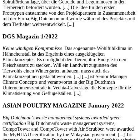
Spiralförderanlage, über die Getreide und Leguminosen in den
Tierbereich befördert wurden. [...] Die Idee für den ersten
Prototypen entstammte von den Projektpartnern in Zusammenarbeit
mit der Firma Big Dutchman und wurde während des Projektes mit
dem Tierhalter weiterentwickelt. [...]
DGS Magazin 1/2022
Keine windigen Kompromisse
Das sogenannte Wohlfühlklima im
Hähnchenstall ist das Ergebnis eines ausgeklügelten
Klimakonzeptes. Es ermöglicht den Tieren, ihre Energie in den
Fleischansatz zu stecken. Will ein Landwirt zugunsten des
Tierwohls einen Wintergarten anbauen, muss auch das
Klimakonzept neu gedacht werden. [...] [...] ist Senior Manager
Climate Concepts und verantwortet in der Big Dutchman
Unternehmenszentrale in Vechta-Calveslage die Konzepte für die
Klimatisierung von Geflügelställen. [...]
ASIAN POULTRY MAGAZINE January 2022
Big Dutchman's waste management systems awarded green
certification
Big Dutchman's waste management systems,
CompoTower and CompoTower with Air Scrubber, were awarded
the MyHIJAU certification by the Malaysian government. [...] To