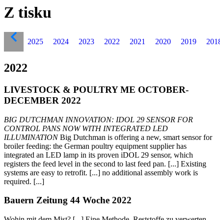
Z tisku
2025
2024
2023
2022
2021
2020
2019
201
2022
LIVESTOCK & POULTRY ME OCTOBER-
DECEMBER 2022
BIG DUTCHMAN INNOVATION: IDOL 29 SENSOR FOR
CONTROL PANS NOW WITH INTEGRATED LED
ILLUMINATION
Big Dutchman is offering a new, smart sensor for
broiler feeding: the German poultry equipment supplier has
integrated an LED lamp in its proven iDOL 29 sensor, which
registers the feed level in the second to last feed pan. [...] Existing
systems are easy to retrofit. [...] no additional assembly work is
required. [...]
Bauern Zeitung 44 Woche 2022
Wohin mit dem Mist? [...] Eine Methode, Reststoffe zu verwerten,