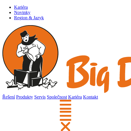
Kariéra
Novinky
Region & Jazyk
Řešení
Produkty
Servis
Společnost
Kariéra
Kontakt