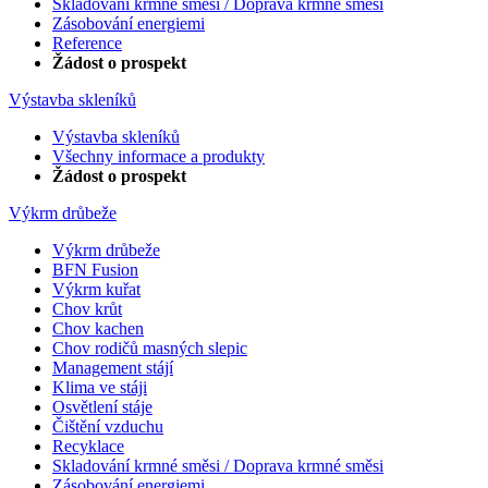
Skladování krmné směsi / Doprava krmné směsi
Zásobování energiemi
Reference
Žádost o prospekt
Výstavba skleníků
Výstavba skleníků
Všechny informace a produkty
Žádost o prospekt
Výkrm drůbeže
Výkrm drůbeže
BFN Fusion
Výkrm kuřat
Chov krůt
Chov kachen
Chov rodičů masných slepic
Management stájí
Klima ve stáji
Osvětlení stáje
Čištění vzduchu
Recyklace
Skladování krmné směsi / Doprava krmné směsi
Zásobování energiemi