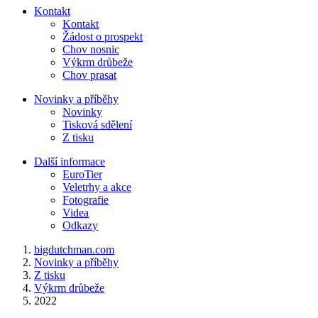
Kontakt
Kontakt
Žádost o prospekt
Chov nosnic
Výkrm drůbeže
Chov prasat
Novinky a příběhy
Novinky
Tisková sdělení
Z tisku
Další informace
EuroTier
Veletrhy a akce
Fotografie
Videa
Odkazy
bigdutchman.com
Novinky a příběhy
Z tisku
Výkrm drůbeže
2022