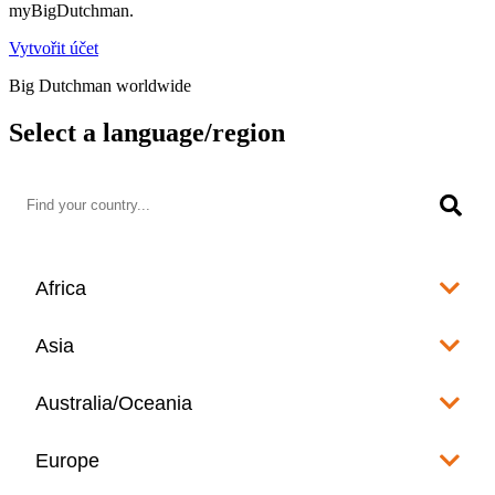
myBigDutchman.
Vytvořit účet
Big Dutchman worldwide
Select a language/region
Africa
Algeria
Asia
العربية
Afghanistan
Australia/Oceania
Angola
English
www.bigdutchman.co.za
Australia
Europe
Bangladesh
Benin
www.bigdutchman.asia
www.bigdutchman.asia