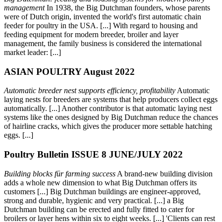
management
In 1938, the Big Dutchman founders, whose parents
were of Dutch origin, invented the world's first automatic chain
feeder for poultry in the USA. [...] With regard to housing and
feeding equipment for modern breeder, broiler and layer
management, the family business is considered the international
market leader: [...]
ASIAN POULTRY August 2022
Automatic breeder nest supports efficiency, profitability
Automatic
laying nests for breeders are systems that help producers collect eggs
automatically. [...] Another contributor is that automatic laying nest
systems like the ones designed by Big Dutchman reduce the chances
of hairline cracks, which gives the producer more settable hatching
eggs. [...]
Poultry Bulletin ISSUE 8 JUNE/JULY 2022
Building blocks für farming success
A brand-new building division
adds a whole new dimension to what Big Dutchman offers its
customers [...] Big Dutchman buildings are engineer-approved,
strong and durable, hygienic and very practical. [...] a Big
Dutchman building can be erected and fully fitted to cater for
broilers or layer hens within six to eight weeks. [...] 'Clients can rest