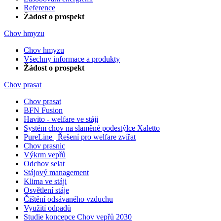
Reference
Žádost o prospekt
Chov hmyzu
Chov hmyzu
Všechny informace a produkty
Žádost o prospekt
Chov prasat
Chov prasat
BFN Fusion
Havito - welfare ve stáji
Systém chov na slaměné podestýlce Xaletto
PureLine | Řešení pro welfare zvířat
Chov prasnic
Výkrm vepřů
Odchov selat
Stájový management
Klima ve stáji
Osvětlení stáje
Čištění odsávaného vzduchu
Využití odpadů
Studie koncepce Chov vepřů 2030