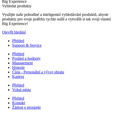
Big Experience
Vyhledat produkty
Využijte naše pohodlné a inteligentní vyhledávání produktů, abyste
produkty pro svoje potřeby rychle našli a vytvořili si tak svoji vlastní
Big Experience!
Otevřít hledání
Přehled
Support & Service
Přehled
Poslání a hodnoty
Management
Historie
Čísla - Personální a vývoj obratu
Kariera
Přehled
Volná místa
Přehled
Kontakt
Žádost o prospekt