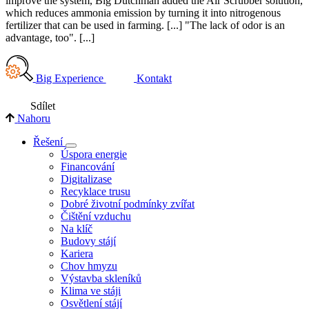
improve the system, Big Dutchman added the Air Scrubber solution,
which reduces ammonia emission by turning it into nitrogenous
fertilizer that can be used in farming. [...] "The lack of odor is an
advantage, too". [...]
Big Experience
Kontakt
Sdílet
Nahoru
Řešení
Úspora energie
Financování
Digitalizase
Recyklace trusu
Dobré životní podmínky zvířat
Čištění vzduchu
Na klíč
Budovy stájí
Kariera
Chov hmyzu
Výstavba skleníků
Klima ve stáji
Osvětlení stájí