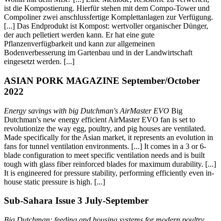
ist die Kompostierung. Hierfür stehen mit dem Compo-Tower und
Compoliner zwei anschlussfertige Komplettanlagen zur Verfügung.
[...] Das Endprodukt ist Kompost: wertvoller organischer Dünger,
der auch pelletiert werden kann. Er hat eine gute
Pflanzenverfügbarkeit und kann zur allgemeinen
Bodenverbesserung im Gartenbau und in der Landwirtschaft
eingesetzt werden. [...]
ASIAN PORK MAGAZINE September/October
2022
Energy savings with big Dutchman's AirMaster EVO
Big
Dutchman's new energy efficient AirMaster EVO fan is set to
revolutionize the way egg, poultry, and pig houses are ventilated.
Made specifically for the Asian market, it represents an evolution in
fans for tunnel ventilation environments. [...] It comes in a 3 or 6-
blade configuration to meet specific ventilation needs and is built
tough with glass fiber reinforced blades for maximum durability. [...]
It is engineered for pressure stability, performing efficiently even in-
house static pressure is high. [...]
Sub-Sahara Issue 3 July-September
Big Dutchman: feeding and housing systems for modern poultry