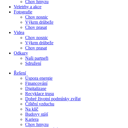
Chov hmyzu
Veletrhy a akce
Fotografie
Chov nosnic
Výkrm drůbeže
Chov prasat
Videa
Chov nosnic
Výkrm drůbeže
Chov prasat
Odkazy
Naši partneři
Sdružení
Řešení
Úspora energie
Financování
Digitalizase
Recyklace trusu
Dobré životní podmínky zvířat
Čištění vzduchu
Na klíč
Budovy stájí
Kariera
Chov hmyzu