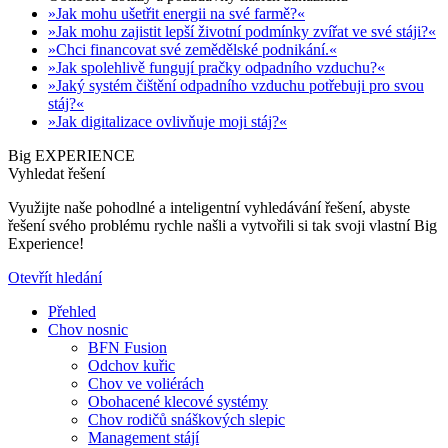
»Jak mohu ušetřit energii na své farmě?«
»Jak mohu zajistit lepší životní podmínky zvířat ve své stáji?«
»Chci financovat své zemědělské podnikání.«
»Jak spolehlivě fungují pračky odpadního vzduchu?«
»Jaký systém čištění odpadního vzduchu potřebuji pro svou
stáj?«
»Jak digitalizace ovlivňuje moji stáj?«
Big EXPERIENCE
Vyhledat řešení
Využijte naše pohodlné a inteligentní vyhledávání řešení, abyste
řešení svého problému rychle našli a vytvořili si tak svoji vlastní Big
Experience!
Otevřít hledání
Přehled
Chov nosnic
BFN Fusion
Odchov kuřic
Chov ve voliérách
Obohacené klecové systémy
Chov rodičů snáškových slepic
Management stájí