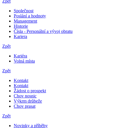
Zpět
Společnost
Poslání a hodnoty
Management
Historie
Čísla - Personální a vývoj obratu
Kariera
Zpět
Kariéra
Volná místa
Zpět
Kontakt
Kontakt
Žádost o prospekt
Chov nosnic
Výkrm drůbeže
Chov prasat
Zpět
Novinky a příběhy