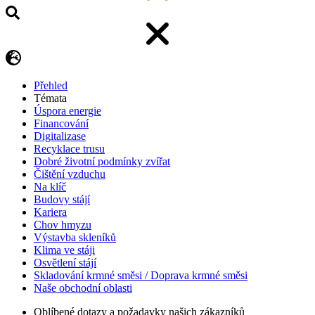
Přehled
Témata
Úspora energie
Financování
Digitalizase
Recyklace trusu
Dobré životní podmínky zvířat
Čištění vzduchu
Na klíč
Budovy stájí
Kariera
Chov hmyzu
Výstavba skleníků
Klima ve stáji
Osvětlení stájí
Skladování krmné směsi / Doprava krmné směsi
Naše obchodní oblasti
Oblíbené dotazy a požadavky našich zákazníků