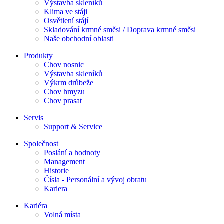
Výstavba skleníků
Klima ve stáji
Osvětlení stájí
Skladování krmné směsi / Doprava krmné směsi
Naše obchodní oblasti
Produkty
Chov nosnic
Výstavba skleníků
Výkrm drůbeže
Chov hmyzu
Chov prasat
Servis
Support & Service
Společnost
Poslání a hodnoty
Management
Historie
Čísla - Personální a vývoj obratu
Kariera
Kariéra
Volná místa