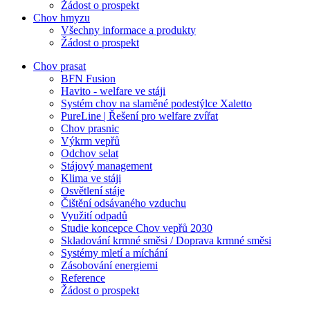
Žádost o prospekt
Chov hmyzu
Všechny informace a produkty
Žádost o prospekt
Chov prasat
BFN Fusion
Havito - welfare ve stáji
Systém chov na slaměné podestýlce Xaletto
PureLine | Řešení pro welfare zvířat
Chov prasnic
Výkrm vepřů
Odchov selat
Stájový management
Klima ve stáji
Osvětlení stáje
Čištění odsávaného vzduchu
Využití odpadů
Studie koncepce Chov vepřů 2030
Skladování krmné směsi / Doprava krmné směsi
Systémy mletí a míchání
Zásobování energiemi
Reference
Žádost o prospekt