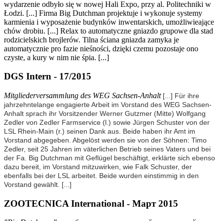
wydarzenie odbyło się w nowej Hali Expo, przy al. Politechniki w
Łodzi. [...] Firma Big Dutchman projektuje i wykonuje systemy
karmienia i wyposażenie budynków inwentarskich, umożliwieające
chów drobiu. [...] Relax to automatyczne gniazdo grupowe dla stad
rodzicielskich brojlerów. Tilna ściana gniazda zamyka je
automatycznie pro fazie nieśności, dzięki czemu pozostaje ono
czyste, a kury w nim nie śpia. [...]
DGS Intern - 17/2015
Mitgliederversammlung des WEG Sachsen-Anhalt
[...] Für ihre
jahrzehntelange engagierte Arbeit im Vorstand des WEG Sachsen-
Anhalt sprach ihr Vorsitzender Werner Gutzmer (Mitte) Wolfgang
Zedler von Zedler Farmservice (l.) sowie Jürgen Schuster von der
LSL Rhein-Main (r.) seinen Dank aus. Beide haben ihr Amt im
Vorstand abgegeben. Abgelöst werden sie von der Söhnen: Timo
Zedler, seit 25 Jahren im väterlichen Betrieb seines Vaters und bei
der Fa. Big Dutchman mit Geflügel beschäftigt, erklärte sich ebenso
dazu bereit, im Vorstand mitzuwirken, wie Falk Schuster, der
ebenfalls bei der LSL arbeitet. Beide wurden einstimmig in den
Vorstand gewählt.
[...]
ZOOTECNICA International - Март 2015