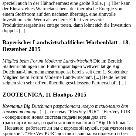
speziell auch in der Hähnchenmast eine große Rolle.
Hier kann
[...]
der Einsatz eines Wärmetauschers, der thermische Energie von
einem Stoffstrom auf den nächsten überträgt, eine sinnvolle
Investition sein. Wenn als weiterer Effekt verbesserte
Produktionsergebnisse zutage treten, dann lohnt sich die Investition
doppelt.
[...]
Bayerisches Landwirtschaftliches Wochenblatt - 18.
Dezember 2015
Mitglied beim Forum Moderne Landwirtschaft
Die im Bereich
Stalleinrichtungen und Fütterungsanlagen weltweit tätige Big
Dutchman-Unternehmensgruppe ist bereits seit dem 1. September
Mitglied beim Forum Moderne Landwirtschaft. [...] Beide Seiten
zeigten sich sehr erfreut über die geschlossene Partnerschaft. [...]
ZOOTECNICA, 11 Ноябрь 2015
Компания Big Dutchman разработала новую технологию для
кормления птицы
систему "FlexVey PUR". "FlexVey PUR"
[...] -
- совершенно новая система подачи корма для его
транспортировки, разработанная компанией "Big Dutchman".
"Неважно, работаете ли вы с кормовой мукой, гранулятом или
крошкой". "FlexVey PUR" доставит ваш корм надежно и без