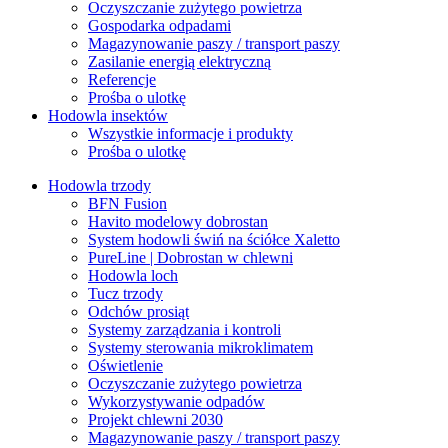
Oczyszczanie zużytego powietrza
Gospodarka odpadami
Magazynowanie paszy / transport paszy
Zasilanie energią elektryczną
Referencje
Prośba o ulotkę
Hodowla insektów
Wszystkie informacje i produkty
Prośba o ulotkę
Hodowla trzody
BFN Fusion
Havito modelowy dobrostan
System hodowli świń na ściółce Xaletto
PureLine | Dobrostan w chlewni
Hodowla loch
Tucz trzody
Odchów prosiąt
Systemy zarządzania i kontroli
Systemy sterowania mikroklimatem
Oświetlenie
Oczyszczanie zużytego powietrza
Wykorzystywanie odpadów
Projekt chlewni 2030
Magazynowanie paszy / transport paszy