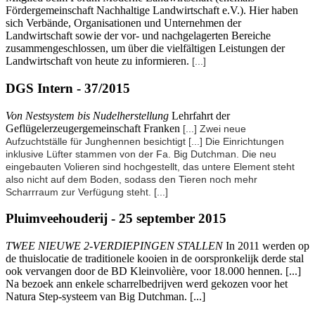
Fördergemeinschaft Nachhaltige Landwirtschaft e.V.). Hier haben
sich Verbände, Organisationen und Unternehmen der
Landwirtschaft sowie der vor- und nachgelagerten Bereiche
zusammengeschlossen, um über die vielfältigen Leistungen der
Landwirtschaft von heute zu informieren.
[...]
DGS Intern - 37/2015
Von Nestsystem bis Nudelherstellung
Lehrfahrt der
Geflügelerzeugergemeinschaft Franken
[...] Zwei neue
Aufzuchtställe für Junghennen besichtigt
[...]
Die Einrichtungen
inklusive Lüfter stammen von der Fa. Big Dutchman. Die neu
eingebauten Volieren sind hochgestellt, das untere Element steht
also nicht auf dem Boden, sodass den Tieren noch mehr
Scharrraum zur Verfügung steht.
[...]
Pluimveehouderij - 25 september 2015
TWEE NIEUWE 2-VERDIEPINGEN STALLEN
In 2011 werden op
de thuislocatie de traditionele kooien in de oorspronkelijk derde stal
ook vervangen door de BD Kleinvolière, voor 18.000 hennen. [...]
Na bezoek ann enkele scharrelbedrijven werd gekozen voor het
Natura Step-systeem van Big Dutchman. [...]