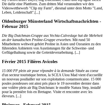
Dir dafür eine Plattform. Zum dritten Mal veranstalten wir den
Videowettbewerb "Clip my Farm", diesmal unter dem Motto "Land,
Leben, Leidenschaft".[...]
Oldenburger Münsterland Wirtschaftsnachrichten -
Februar 2015
Die Big Dutchman-Gruppe aus Vechta-Calveslage hat die Mehrheit
an der kanadischen Proline-Gruppe erworben.
Mit rund 50
Mitarbeitern weltweit gehört Proline in Asien und Ozeanien zu den
führenden Anbietern von Ausrüstungen für die Schweine- und
Geflügelhaltung sowie die Getreideverarbeitung. [...]
Février 2015 Filières Avicoles
15 000 PP plein air pour répondre à la demande
Située au coeur
d'un secteur touristique breton, la SCEA Uiou Mad vient d'accueillir
un nouveau poullailler sur son exploitation costarmoricaine. 15 000
poules pondeuses ont ainsi pris place le 19 novembre dernier dans
une volière plein air Big Dutchman: le modèle Natura Step, installé
pour la première fois en Bretagne. Visite et rencontre avec les
éleveurs. [...]
Pluimvee - Februari 2015