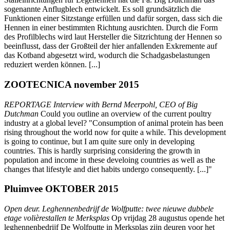
sogenannte Anflugblech entwickelt. Es soll grundsätzlich die
Funktionen einer Sitzstange erfüllen und dafür sorgen, dass sich die
Hennen in einer bestimmten Richtung ausrichten. Durch die Form
des Profilblechs wird laut Hersteller die Sitzrichtung der Hennen so
beeinflusst, dass der Großteil der hier anfallenden Exkremente auf
das Kotband abgesetzt wird, wodurch die Schadgasbelastungen
reduziert werden können. [...]
ZOOTECNICA november 2015
REPORTAGE Interview with Bernd Meerpohl, CEO of Big
Dutchman
Could you outline an overview of the current poultry
industry at a global level? "Consumption of animal protein has been
rising throughout the world now for quite a while. This development
is going to continue, but I am quite sure only in developing
countries. This is hardly surprising considering the growth in
population and income in these develoing countries as well as the
changes that lifestyle and diet habits undergo consequently. [...]"
Pluimvee OKTOBER 2015
Open deur. Leghennenbedrijf de Wolfputte: twee nieuwe dubbele
etage volièrestallen te Merksplas
Op vrijdag 28 augustus opende het
leghennenbedrijf De Wolfputte in Merksplas zijn deuren voor het