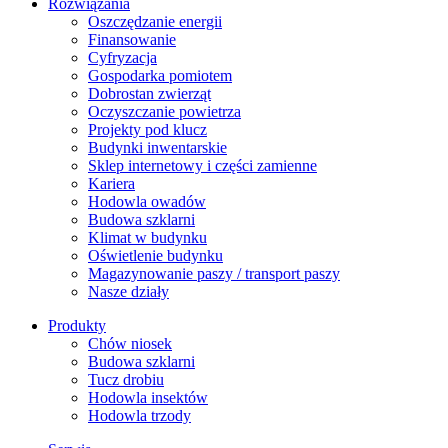
Rozwiązania
​Oszczędzanie energii
Finansowanie
Cyfryzacja
Gospodarka pomiotem
Dobrostan zwierząt
Oczyszczanie powietrza
Projekty pod klucz
Budynki inwentarskie
Sklep internetowy i części zamienne
Kariera
Hodowla owadów
Budowa szklarni
Klimat w budynku
Oświetlenie budynku
Magazynowanie paszy / transport paszy
Nasze działy
Produkty
Chów niosek
Budowa szklarni
Tucz drobiu
Hodowla insektów
Hodowla trzody