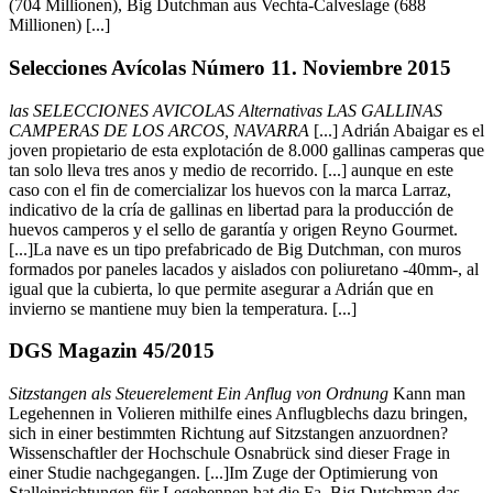
(704 Millionen), Big Dutchman aus Vechta-Calveslage (688
Millionen) [...]
Selecciones Avícolas Número 11. Noviembre 2015
las SELECCIONES AVICOLAS Alternativas LAS GALLINAS
CAMPERAS DE LOS ARCOS, NAVARRA
[...] Adrián Abaigar es el
joven propietario de esta explotación de 8.000 gallinas camperas que
tan solo lleva tres anos y medio de recorrido. [...] aunque en este
caso con el fin de comercializar los huevos con la marca Larraz,
indicativo de la cría de gallinas en libertad para la producción de
huevos camperos y el sello de garantía y origen Reyno Gourmet.
[...]La nave es un tipo prefabricado de Big Dutchman, con muros
formados por paneles lacados y aislados con poliuretano -40mm-, al
igual que la cubierta, lo que permite asegurar a Adrián que en
invierno se mantiene muy bien la temperatura. [...]
DGS Magazin 45/2015
Sitzstangen als Steuerelement Ein Anflug von Ordnung
Kann man
Legehennen in Volieren mithilfe eines Anflugblechs dazu bringen,
sich in einer bestimmten Richtung auf Sitzstangen anzuordnen?
Wissenschaftler der Hochschule Osnabrück sind dieser Frage in
einer Studie nachgegangen. [...]Im Zuge der Optimierung von
Stalleinrichtungen für Legehennen hat die Fa. Big Dutchman das