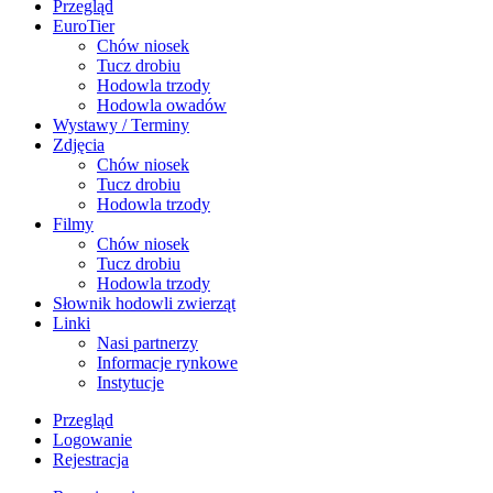
Przegląd
EuroTier
Chów niosek
Tucz drobiu
Hodowla trzody
Hodowla owadów
Wystawy / Terminy
Zdjęcia
Chów niosek
Tucz drobiu
Hodowla trzody
Filmy
Chów niosek
Tucz drobiu
Hodowla trzody
Słownik hodowli zwierząt
Linki
Nasi partnerzy
Informacje rynkowe
Instytucje
Przegląd
Logowanie
Rejestracja