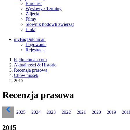
EuroTier
Wystawy / Terminy
Zdjęcia
Filmy
Słownik hodowli zwierząt
Linki
myBigDutchman
Logowanie
Rejestracja
bigdutchman.com
Aktualności & Historie
Recenzja prasowa
Chów niosek
2015
Recenzja prasowa
2025
2024
2023
2022
2021
2020
2019
201
2015