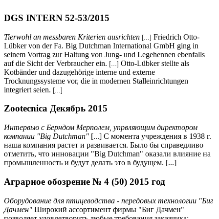
DGS INTERN 52-53/2015
Tierwohl an messbaren Kriterien ausrichten
Friedrich Otto-
[...]
Lübker von der Fa. Big Dutchman International GmbH ging in
seinem Vortrag zur Haltung von Jung- und Legehennen ebenfalls
auf die Sicht der Verbraucher ein.
Otto-Lübker stellte als
[...]
Kotbänder und dazugehörige interne und externe
Trocknungssysteme vor, die in modernen Stalleinrichtungen
integriert seien.
[...]
Zootecnica Декябрь 2015
Интервью с Берндом Мерполем, упрвляющим директором
компании
"Big Dutchman"
[...] С момента учреждения в 1938 г.
наша компания растет и развивается. Было бы справедливо
отметить, что инновации "Big Dutchman" оказали влияние на
промышленность и будут делать это в будущем. [...]
Аграрное обозрение № 4 (50) 2015 год
Оборудование для птицеводства - передовых технологии "Биг
Дачмен"
Широкий ассортимент фирмы "Биг Дачмен"
позволяет удовлетворить любые требования заказчика: