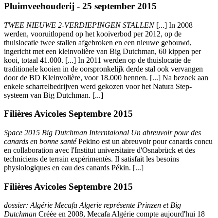
Pluimveehouderij - 25 september 2015
TWEE NIEUWE 2-VERDIEPINGEN STALLEN
[...] In 2008
werden, vooruitlopend op het kooiverbod per 2012, op de
thuislocatie twee stallen afgebroken en een nieuwe gebouwd,
ingericht met een kleinvolière van Big Dutchman, 60 kippen per
kooi, totaal 41.000. [...] In 2011 werden op de thuislocatie de
traditionele kooien in de oorspronkelijk derde stal ook vervangen
door de BD Kleinvolière, voor 18.000 hennen. [...] Na bezoek aan
enkele scharrelbedrijven werd gekozen voor het Natura Step-
systeem van Big Dutchman. [...]
Filières Avicoles Septembre 2015
Space 2015 Big Dutchman Interntaional Un abreuvoir pour des
canards en bonne santé
Pekino est un abreuvoir pour canards concu
en collaboration avec l'Institut universitaire d'Osnabrück et des
techniciens de terrain expérimentés. Il satisfait les besoins
physiologiques en eau des canards Pékin. [...]
Filières Avicoles Septembre 2015
dossier: Algérie Mecafa Algerie représente Prinzen et Big
Dutchman
Créée en 2008, Mecafa Algérie compte aujourd'hui 18