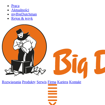
Praca
Aktualności
myBigDutchman
Rejon & język
Rozwiązania
Produkty
Serwis
Firma
Kariera
Kontakt