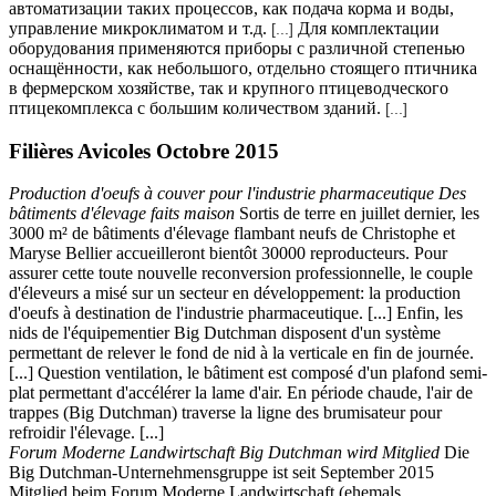
автоматизации таких процессов, как подача корма и воды,
управление микроклиматом и т.д.
Для комплектации
[...]
оборудования применяются приборы с различной степенью
оснащённости, как небольшого, отдельно стоящего птичника
в фермерском хозяйстве, так и крупного птицеводческого
птицекомплекса с большим количеством зданий.
[...]
Filières Avicoles Octobre 2015
Production d'oeufs à couver pour l'industrie pharmaceutique Des
bâtiments d'élevage faits maison
Sortis de terre en juillet dernier, les
3000 m² de bâtiments d'élevage flambant neufs de Christophe et
Maryse Bellier accueilleront bientôt 30000 reproducteurs. Pour
assurer cette toute nouvelle reconversion professionnelle, le couple
d'éleveurs a misé sur un secteur en développement: la production
d'oeufs à destination de l'industrie pharmaceutique. [...] Enfin, les
nids de l'équipementier Big Dutchman disposent d'un système
permettant de relever le fond de nid à la verticale en fin de journée.
[...] Question ventilation, le bâtiment est composé d'un plafond semi-
plat permettant d'accélérer la lame d'air. En période chaude, l'air de
trappes (Big Dutchman) traverse la ligne des brumisateur pour
refroidir l'élevage. [...]
Forum Moderne Landwirtschaft Big Dutchman wird Mitglied
Die
Big Dutchman-Unternehmensgruppe ist seit September 2015
Mitglied beim Forum Moderne Landwirtschaft (ehemals