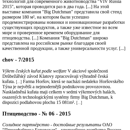
технологий для современного животноводства "VIV Russia
2015", которая проводится раз в два года. [...] На этой
выставке компания "Big Dutchman" представила свой стенд
размером 180 м², на котором были успешно
продемонстрированы новинки и инновационные разработки
существующих продуктов, а также уже известное во всем
мире и проверенное временем оборудование для
птицеводства. [...] Компания "Big Dutchman" широко
представлена на российском рынке благодаря своей
качественной продукции, а также универсальности услуг. [...]
chov - 7/2015
Výkrm českých kuřat podle welfare
V akciové společnosti
Drůbežářský závod Klatovy zpracovávaji výhradně česká
kuřata.
Farma Horšov, která se nacházi nedaleko Horšovského
[...]
Týna je největši a nejmodernějši podnikovou provozovnou.
Naskladněná kuřata maji celkem v sedmi výkrmových halách,
osazených technologickými systémy firmy Big Dutchman, k
dispozici podlahovou plochu 15 081m².
[...]
Птицеводство - № 06 - 2015
Солидное партнёрство - достойные результаты
ОАО
"Птицефабрика Боровская" - крупнейшее хозяйство России,