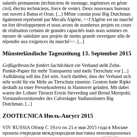
salariés permanents (techniciens de montage, ingénieurs en génie
civil, électro techniciens, force de vente). Deux nouveaux bureaux
ont ouvert à Batna et Oran. [...] Même constat pour Big Dutchman
également représenté par Mecafa Algérie, <<l'Algérie est un marché
en fort développement et nous avons de nombreux projets en cours
de réalisation certains de grandes capacités mais nous sommes en
mesure de satisfaire aux projets de moins grande envergure afin de
répondre aux exigences du marché>>. [...]
Münsterländische Tageszeitung 13. September 2015
Geflügelbranche fordert Sachlichkeit ein
Verband stellt Zehn-
Punkte-Papier für mehr Transparenz und mehr Tierschutz vor [...]
Aufklärung soll das Ziel sein. Auch darüber, dass der Verband sich
sehr wohl für ein Mehr an Tierschutz einsetze. Gestern hatte Ripke
deshalb zu einer Pressekonferenz in Hannover geladen. Mit dabei
waren der Lohner Tierarzt Erwin Sieverding und Bernd Meerpohl,
Vorstandsvorsitzender des Calveslager Stallausrüsters Big
Dutchman. [...]
ZOOTECNICA Июль-Август 2015
VIV RUSSIA Обзор С 19-го по 21-е мая 2015 года в Москве
прошла очередная международная выставка инновационных