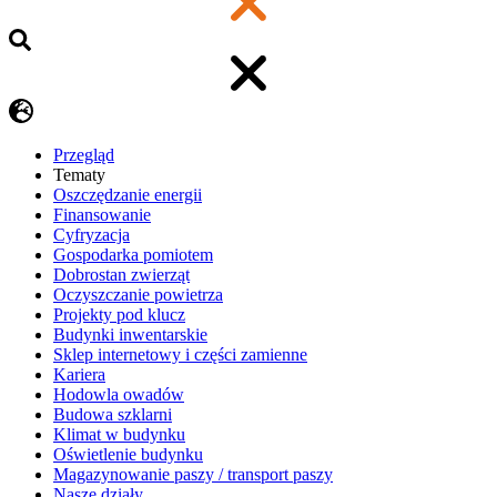
Przegląd
Tematy
​Oszczędzanie energii
Finansowanie
Cyfryzacja
Gospodarka pomiotem
Dobrostan zwierząt
Oczyszczanie powietrza
Projekty pod klucz
Budynki inwentarskie
Sklep internetowy i części zamienne
Kariera
Hodowla owadów
Budowa szklarni
Klimat w budynku
Oświetlenie budynku
Magazynowanie paszy / transport paszy
Nasze działy