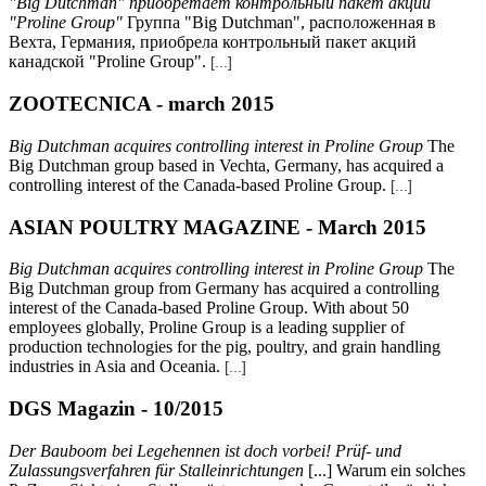
"Big Dutchman" приобретает контрольный пакет акций
"Proline Group"
Группа "Big Dutchman", расположенная в
Вехта, Германия, приобрела контрольный пакет акций
канадской "Proline Group".
[...]
ZOOTECNICA - march 2015
Big Dutchman acquires controlling interest in Proline Group
The
Big Dutchman group based in Vechta, Germany, has acquired a
controlling interest of the Canada-based Proline Group.
[...]
ASIAN POULTRY MAGAZINE - March 2015
Big Dutchman acquires controlling interest in Proline Group
The
Big Dutchman group from Germany has acquired a controlling
interest of the Canada-based Proline Group. With about 50
employees globally, Proline Group is a leading supplier of
production technologies for the pig, poultry, and grain handling
industries in Asia and Oceania.
[...]
DGS Magazin - 10/2015
Der Bauboom bei Legehennen ist doch vorbei! Prüf- und
Zulassungsverfahren für Stalleinrichtungen
[...] Warum ein solches