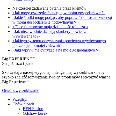
Najczęściej zadawane pytania przez klientów
»Jak mogę oszczędzać energię w moim gospodarstwie?«
»Jakie środki mogę podjąć, aby poprawić dobrostan zwierząt
w moim gospodarstwie hodowlanym?«
»Chcę finansować moją działalność rolniczą.«
»Jak niezawodnie działają skrubery powietrza
wywiewanego?«
»Jakiego systemu oczyszczania powietrza wywiewanego
potrzebuję do mojej chlewni?«
»Jaki wpływ ma cyfryzacja na moje gospodarstwo?«
Big EXPERIENCE
Znajdź rozwiązanie
Skorzystaj z naszej wygodnej, inteligentnej wyszukiwarki, aby
szybko znaleźć rozwiązania swoich problemów i stworzyć własne
Big Experience!
Otwórz wyszukiwanie
Przegląd
Chów niosek
BFN Fusion
Odchów kurek