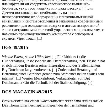
планирует ли он содержать классического цыплёнка-
бройлера, утку, гуся, индейку или даже цесарку.
Биг
[...]
Дачмен поставляет все необходимое, начиная
непосредственно от оборудования приточно-вытяжной
вентиляции и систем отопления и заканчивая современными
решениями для охлаждения воздуха и автоматизированной
тонко настраиваемой системой управления микроклиматом с
помощью производственного компьютера с сенсорным
экраном Viper Touch.
[...]
DGS 49/2015
Wie die Eltern, so die Hähnchen
Für Lübbers ist die
[...]
Hühnerhaltung, insbesondere die Elterntierhaltung, neu. Deshalb hat
er sich mit den Beratern seiner Integration und des Stalleinrichters
Big Dutchman lange vorbereitet.
Zudem sind Beratung und
[...]
Betreuung eines Betriebes gerade zum Start eines neuen Stalles sehr
intensiv.
Werner Meckelnborg, Verkaufsleiter von Big
[...]
Dutchman, erklärt die Technik bei der Stallbesichtigung:
[...]
DGS MAGAZIN 49/2015
Praxisversuch mit einem Wärmetauscher 9000 Euro gab es zurück
Das Thema Energieeinsparung spielt der der Tierhaltung und