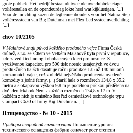
grote publiek. Het bedrijf bestaat uit twee nieuwe dubbele etage
volièrestallen en de opendeurdag lokte heel wat kijklustigen. [...]
Voor de inrichting kozen de leghennenhouders voor het Natura Step
volièresysteem van Big Dutchman met Flex Led systeemverlichting.
[...]
chov 10/2105
V Malahově znaji původ každého prodaného vejce
Firma Česká
drůbež, s.r.o. se sídlem ve Velkém Malahově byla první v republice,
kde zavedli technologii obohacených klecí pro nosnice. S
využívanou kapacitou pro 500 tisíc nosnic ustájených ve dvou
produkčních halách dosahuje ročni produkce 135 až 140 milionů
konzumních vajec, což z ní dělá největšího producenta uvedené
komodity z jedné farmy.
Starší hala o rozměrech 134,8 x 35,2
[...]
metru a s okapovou výškou 9,8 m je podélnou příčkou předělena na
dvě identická odděleni - každé o rozměrech 134,8 x 17 m. V
každém z nich je umístěno šest řad osmietážové technologie typu
Compact C630 of firmy Big Dutchman.
[...]
Птицеводство - № 10 - 2015
Приборы аварийной сигнализации
Повышение уровня
технического оснащения фабрик означает рост степени