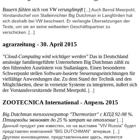
Bauern fühlen sich von VW verunglimpft
[...] Auch Bernd Meerpohl,
Vorstandschef von Stalleinrichter Big Dutchman in Langförden hat
sich deshalb bei VW beschwert. Er verlangte Übersetzungen der
Texte, um sie an seine weltweiten Geschäftspartner zu
verschicken.
[...]
agrarzeitung - 30. April 2015
"Cloud-Computing wird wichtiger werden"
Das in Deutschland
ansässige familiengeführte Unternehmen Big Dutchman zählt zu
den führenden Ausrüstern von Stallanlagen. Einen besonderen
Schwerpunkt stellen Software-basierte Steuerungseinrichtungen für
vielfältige Anwendungen dar. Zu dem Stand der Technik und den
Möglichkeiten, diese in vernetzte Systeme zu integrieren, äußert sich
der Vorstandsvorsitzende Bernd Meerpohl.
[...]
ZOOTECNICA International - Апрель 2015
Big Dutchman теплогенератор "Thermorizer" с КПД 92-98 %.
Птицеводы экономят до 25 % затрат на отопление
[...]
Данный продукт уже известен, но на выставке "VIV Russia" будет
представлен компанией "BIG DUTCHMAN" впервые.
[...]
Другими инновациями, представленными здесь, является