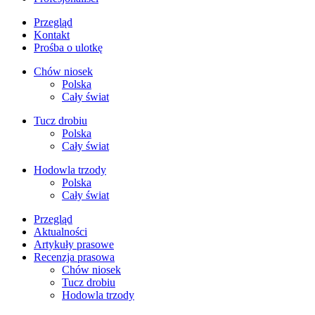
Przegląd
Kontakt
Prośba o ulotkę
Chów niosek
Polska
Cały świat
Tucz drobiu
Polska
Cały świat
Hodowla trzody
Polska
Cały świat
Przegląd
Aktualności
Artykuły prasowe
Recenzja prasowa
Chów niosek
Tucz drobiu
Hodowla trzody