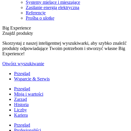
Systemy mielące i mieszające
Zasilanie energią elektryczną
Referencje
Prośba o ulotkę
Big Experience
Znajdź produkty
Skorzystaj z naszej inteligentnej wyszukiwarki, aby szybko znaleźć
produkty odpowiadające Twoim potrzebom i stworzyć własne Big
Experience!
Otwórz wyszukiwanie
Przegląd
Wsparcie & Serwis
Przegląd
Misja i wartości
Zarząd
Historia
Liczby
Kariera
Przegląd
Profesjonaliści