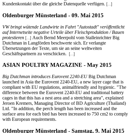
Kundenkontakt über die gleiche Datenquelle verfügen.
[...]
Oldenburger Münsterland - 09. Mai 2015
VW bringt wütende Landwirte in Fahrt "Autostadt" veröffentlicht
auf Internetseite negative Urteile über Fleischproduktion / Bauen
protestieren
Auch Bernd Meerpohl vom Stalleinrichter Big
[...]
Dutchman in Langförden beschwerte sich. Er verlangte
Übersetzungen der Texte, um sie an seine weltweiten
Geschäftspartnern zu verschicken.
[...]
ASIAN POULTRY MAGAZINE - May 2015
Big Dutchman introduces Eurovent 2240-EU
Big Dutchman
launched in Asia the Eurovent 2240-EU, a new layer cage that is
compliant with EU regulations, animalfriendly and hygienic. "The
difference between the Eurovent 2240-EU and traditional battery
cages in that this has a nest area and a stretching area", explained
Jeroen Kremers, Managing Director of BD Agriculture (Thailand)
Ltd. "In addition, the perch length has been increased and the
surface area for each bird has been increased to 750 cm2 to comply
with European requirements.
Oldenburger Münsterland - Samstag, 9. Mai 2015