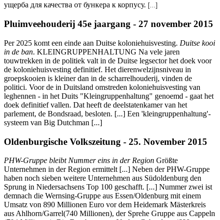
ущерба для качества от бункера к корпусу.
[...]
Pluimveehouderij 45e jaargang - 27 november 2015
Per 2025 komt een einde aan Duitse koloniehuisvesting.
Duitse kooi
in de ban
. KLEINGRUPPENHALTUNG Na vele jaren
touwtrekken in de politiek valt in de Duitse legsector het doek voor
de koloniehuisvesting definitief. Het dierenwelzijnsniveau in
groepskooien is kleiner dan in de scharrelhouderij, vinden de
politici. Voor de in Duitsland omstreden koloniehuisvesting van
leghennen - in het Duits "Kleingruppenhaltung" genoemd - gaat het
doek definitief vallen. Dat heeft de deelstatenkamer van het
parlement, de Bondsraad, besloten. [...] Een 'kleingruppenhaltung'-
systeem van Big Dutchman [...]
Oldenburgische Volkszeitung - 25. November 2015
PHW-Gruppe bleibt Nummer eins in der Region
Größte
Unternehmen in der Region ermittelt [...] Neben der PHW-Gruppe
haben noch sieben weitere Unternehmen aus Südoldenburg den
Sprung in Niedersachsens Top 100 geschafft. [...] Nummer zwei ist
demnach die Wernsing-Gruppe aus Essen/Oldenburg mit einem
Umsatz von 890 Millionen Euro vor dem Heidemark Mästerkreis
aus Ahlhorn/Garrel(740 Millionen), der Sprehe Gruppe aus Cappeln