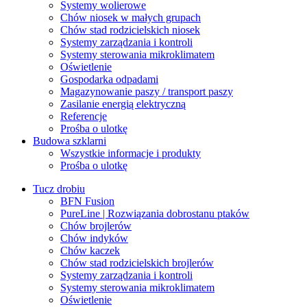
Systemy wolierowe
Chów niosek w małych grupach
Chów stad rodzicielskich niosek
Systemy zarządzania i kontroli
Systemy sterowania mikroklimatem
Oświetlenie
Gospodarka odpadami
Magazynowanie paszy / transport paszy
Zasilanie energią elektryczną
Referencje
Prośba o ulotkę
Budowa szklarni
Wszystkie informacje i produkty
Prośba o ulotkę
Tucz drobiu
BFN Fusion
PureLine | Rozwiązania dobrostanu ptaków
Chów brojlerów
Chów indyków
Chów kaczek
Chów stad rodzicielskich brojlerów
Systemy zarządzania i kontroli
Systemy sterowania mikroklimatem
Oświetlenie