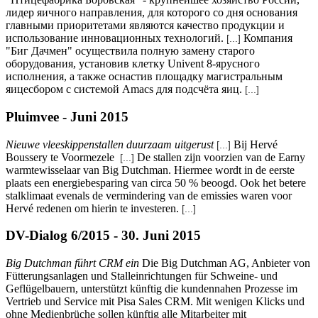
лидер яичного направления, для которого со дня основания
главными приоритетами являются качество продукции и
использование инновационных технологий.
Компания
[...]
"Биг Дачмен" осуществила полную замену старого
оборудования, установив клетку Univent 8-ярусного
исполнения, а также оснастив площадку магистральным
яицесбором с системой Amacs для подсчёта яиц.
[...]
Pluimvee - Juni 2015
Nieuwe vleeskippenstallen duurzaam uitgerust
Bij Hervé
[...]
Boussery te Voormezele
De stallen zijn voorzien van de Earny
[...]
warmtewisselaar van Big Dutchman. Hiermee wordt in de eerste
plaats een energiebesparing van circa 50 % beoogd. Ook het betere
stalklimaat evenals de vermindering van de emissies waren voor
Hervé redenen om hierin te investeren.
[...]
DV-Dialog 6/2015 - 30. Juni 2015
Big Dutchman führt CRM ein
Die Big Dutchman AG, Anbieter von
Fütterungsanlagen und Stalleinrichtungen für Schweine- und
Geflügelbauern, unterstützt künftig die kundennahen Prozesse im
Vertrieb und Service mit Pisa Sales CRM. Mit wenigen Klicks und
ohne Medienbrüche sollen künftig alle Mitarbeiter mit