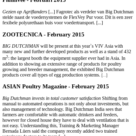
Gezien op Agriflanders
[...]
Fagrotec als verdeler van Big Dutchman
stelde naast de voedersystemen de FlexVey Pur voor. Dit is een zeer
fexibele polyurethaan buis voor voedertransport. [...]
ZOOTECNICA - February 2015
BIG DUTCHMAN
will be present at this year`s VIV Asia with
many new and further developed products as well as a stand of 432
2
m
:
the largest booth the equipment supplier ever had in Asia. In
addition to showing an extensive range of products for poultry
growing and breeder management, the exhibited Big Dutchman
products cover all types of egg production systems.
[...]
ASIAN Poultry Magazine - February 2015
Big Dutchman invests in total customer satisfaction
Shifting from
manual to automated operations is not only about investments, but
also management of technology. Big Dutchman India sees that
farmers are comfortable with automatic drinkers and feeders,
however for closed house they have to deal with ventilation that is
not easy. Understanding this, Training & Marketing Manager
Bernada Lüers said the company recently added two trained