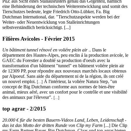
PuZ aus Sicht eines Stallausrüsters genau das Gegenteil, nämlich
eine Behinderung der technischen Weiterentwicklung und somit des
Tierschutzes bedeute, legte Friedrich Otto-Lübker, Fa. Big
Dutchman International, dar. "Tierschutzaspekte werden bei der
Weiter- oder Neuentwicklung von Stalleinrichtungen
selbstverständlich berücksichtigt. [...]
Filières Avicoles - Février 2015
Un bâtiment tunnel rénové en voliére plein air
.. Dans le
département des Hautes-Alpes, peu enclin á la production avicole, le
GAEC du Forestier a doublé sa production d'oeufs avec la
transformation d'un bâtiment "tunnel" en bâtiment voliére plein air
de 12309 PP, pour répondre aux nouveaux marchés locaux obtenus
par Alpoeuf. Sans aide du département ni de la région, ils ont créé
un nouvel emploi.
Á l'intérieur, la voliére Natura Step, "un
[...]
concept de Big Dutchman conforme aux normes de bien-être
animal, mieux aéré, avec un confort pour le contrôle et une visibilité
des animaux par l'éleveur".
[...]
top agrar - 2/2015
20.000 € für die besten Bauern-Videos Land, Leben, Leidenschaft -
das ist das Motto der dritten Runde von Clip my Farm
[...] Die Clip
my Farm-Partner Bayer, Big Dutchman, Claas und top agrar bieten