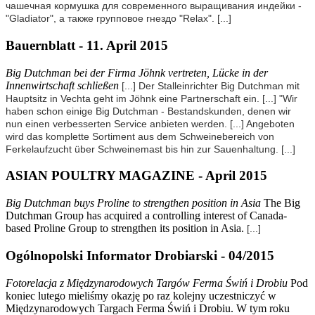
чашечная кормушка для современного выращивания индейки -
"Gladiator", а также групповое гнездо "Relax".
[...]
Bauernblatt - 11. April 2015
Big Dutchman bei der Firma Jöhnk vertreten, Lücke in der
Innenwirtschaft schließen
[...] Der Stalleinrichter Big Dutchman mit
Hauptsitz in Vechta geht im Jöhnk eine Partnerschaft ein.
[...]
"Wir
haben schon einige Big Dutchman - Bestandskunden, denen wir
nun einen verbesserten Service anbieten werden.
[...] Angeboten
wird das komplette Sortiment aus dem Schweinebereich von
Ferkelaufzucht über Schweinemast bis hin zur Sauenhaltung.
[...]
ASIAN POULTRY MAGAZINE - April 2015
Big Dutchman buys Proline to strengthen position in Asia
The Big
Dutchman Group has acquired a controlling interest of Canada-
based Proline Group to strengthen its position in Asia.
[...]
Ogólnopolski Informator Drobiarski - 04/2015
Fotorelacja z Międzynarodowych Targów Ferma
Ś
wiń i Drobiu
Pod
koniec lutego mieliśmy okazję po raz kolejny uczestniczyć w
Międzynarodowych Targach Ferma Świń i Drobiu. W tym roku