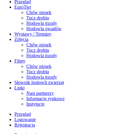
Przegląd
EuroTier
Chów niosek
Tucz drobiu
Hodowla trzody
Hodowla owadów
Wystawy / Terminy
Zdjęcia
Chów niosek
Tucz drobiu
Hodowla trzody
Filmy
Chów niosek
Tucz drobiu
Hodowla trzody
Słownik hodowli zwierząt
Linki
Nasi partnerzy
Informacje rynkowe
Instytucje
Przegląd
Logowanie
Rejestracja