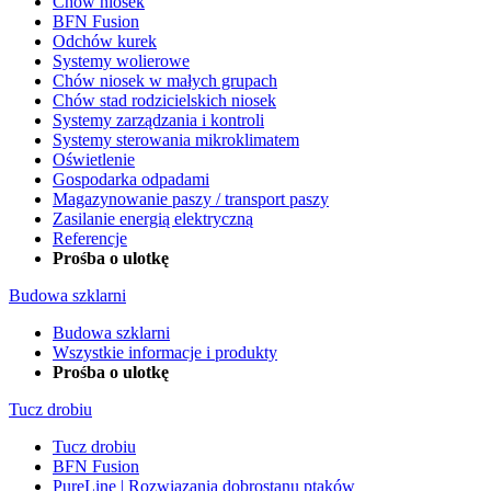
Chów niosek
BFN Fusion
Odchów kurek
Systemy wolierowe
Chów niosek w małych grupach
Chów stad rodzicielskich niosek
Systemy zarządzania i kontroli
Systemy sterowania mikroklimatem
Oświetlenie
Gospodarka odpadami
Magazynowanie paszy / transport paszy
Zasilanie energią elektryczną
Referencje
Prośba o ulotkę
Budowa szklarni
Budowa szklarni
Wszystkie informacje i produkty
Prośba o ulotkę
Tucz drobiu
Tucz drobiu
BFN Fusion
PureLine | Rozwiązania dobrostanu ptaków