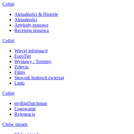
Cofnij
Aktualności & Historie
Aktualności
Artykuły prasowe
Recenzja prasowa
Cofnij
Więcej informacji
EuroTier
Wystawy / Terminy
Zdjęcia
Filmy
Słownik hodowli zwierząt
Linki
Cofnij
myBigDutchman
Logowanie
Rejestracja
Chów niosek