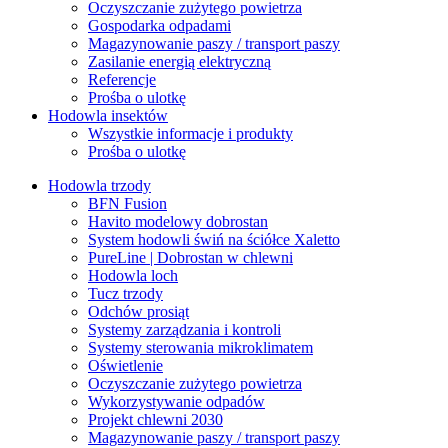
Oczyszczanie zużytego powietrza
Gospodarka odpadami
Magazynowanie paszy / transport paszy
Zasilanie energią elektryczną
Referencje
Prośba o ulotkę
Hodowla insektów
Wszystkie informacje i produkty
Prośba o ulotkę
Hodowla trzody
BFN Fusion
Havito modelowy dobrostan
System hodowli świń na ściółce Xaletto
PureLine | Dobrostan w chlewni
Hodowla loch
Tucz trzody
Odchów prosiąt
Systemy zarządzania i kontroli
Systemy sterowania mikroklimatem
Oświetlenie
Oczyszczanie zużytego powietrza
Wykorzystywanie odpadów
Projekt chlewni 2030
Magazynowanie paszy / transport paszy