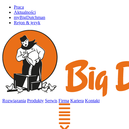
Praca
Aktualności
myBigDutchman
Rejon & język
Rozwiązania
Produkty
Serwis
Firma
Kariera
Kontakt