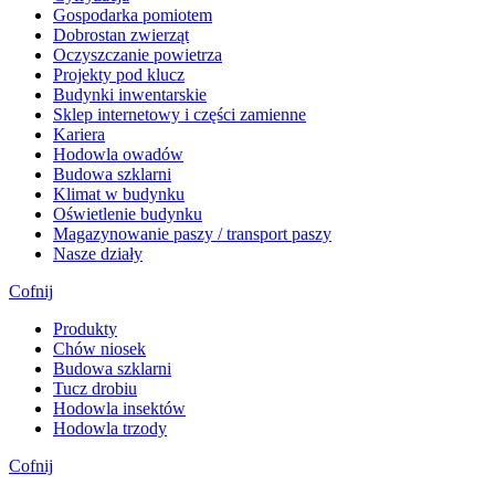
Gospodarka pomiotem
Dobrostan zwierząt
Oczyszczanie powietrza
Projekty pod klucz
Budynki inwentarskie
Sklep internetowy i części zamienne
Kariera
Hodowla owadów
Budowa szklarni
Klimat w budynku
Oświetlenie budynku
Magazynowanie paszy / transport paszy
Nasze działy
Cofnij
Produkty
Chów niosek
Budowa szklarni
Tucz drobiu
Hodowla insektów
Hodowla trzody
Cofnij