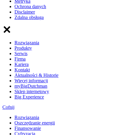
Metryka
Ochrona danych
Disclaimer
Zdalna obsługa
Rozwiązania
Produkty
Serwis
Firma
Kariera
Kontakt
Aktualności & Historie
Więcej informacji
myBigDutchman
Sklep internetowy
Big Experience
Cofnij
Rozwiązania
​Oszczędzanie energii
Finansowanie
Cyfryzacja