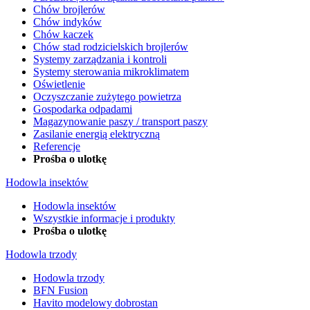
Chów brojlerów
Chów indyków
Chów kaczek
Chów stad rodzicielskich brojlerów
Systemy zarządzania i kontroli
Systemy sterowania mikroklimatem
Oświetlenie
Oczyszczanie zużytego powietrza
Gospodarka odpadami
Magazynowanie paszy / transport paszy
Zasilanie energią elektryczną
Referencje
Prośba o ulotkę
Hodowla insektów
Hodowla insektów
Wszystkie informacje i produkty
Prośba o ulotkę
Hodowla trzody
Hodowla trzody
BFN Fusion
Havito modelowy dobrostan