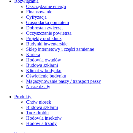
Rozwiązania
​Oszczędzanie energii
Finansowanie
Cyfryzacja
Gospodarka pomiotem
Dobrostan zwierząt
Oczyszczanie powietrza
Projekty pod klucz
Budynki inwentarskie
Sklep internetowy i części zamienne
Kariera
Hodowla owadów
Budowa szklarni
Klimat w budynku
Oświetlenie budynku
Magazynowanie paszy / transport paszy
Nasze działy
Produkty
Chów niosek
Budowa szklarni
Tucz drobiu
Hodowla insektów
Hodowla trzody