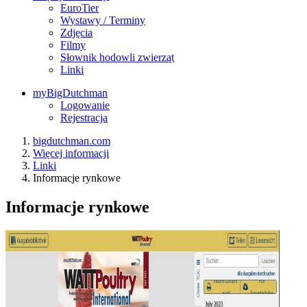
EuroTier
Wystawy / Terminy
Zdjęcia
Filmy
Słownik hodowli zwierząt
Linki
myBigDutchman
Logowanie
Rejestracja
bigdutchman.com
Więcej informacji
Linki
Informacje rynkowe
Informacje rynkowe