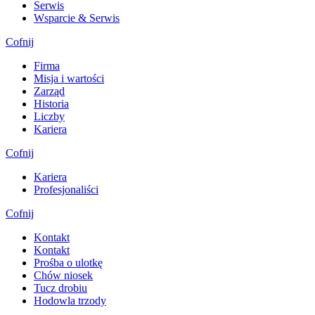
Serwis
Wsparcie & Serwis
Cofnij
Firma
Misja i wartości
Zarząd
Historia
Liczby
Kariera
Cofnij
Kariera
Profesjonaliści
Cofnij
Kontakt
Kontakt
Prośba o ulotkę
Chów niosek
Tucz drobiu
Hodowla trzody