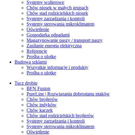
Systemy wolierowe
Chów niosek w małych grupach
Chów stad rodzicielskich niosek
Systemy zarządzania i kontroli
Systemy sterowania mikroklimatem
Oświetlenie
Gospodarka odpadami
Magazynowanie paszy / transport paszy
Zasilanie energią elektryczną
Referencje
Prośba o ulotkę
Budowa szklarni
Wszystkie informacje i produkty
Prośba o ulotkę
Tucz drobiu
BFN Fusion
PureLine | Rozwiązania dobrostanu ptaków
Chów brojlerów
Chów indyków
Chów kaczek
Chów stad rodzicielskich brojlerów
Systemy zarządzania i kontroli
Systemy sterowania mikroklimatem
Oświetlenie