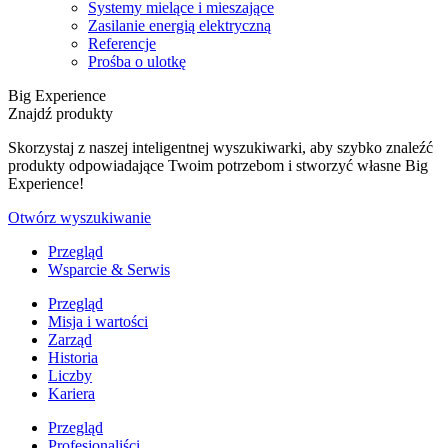
Systemy mielące i mieszające
Zasilanie energią elektryczną
Referencje
Prośba o ulotkę
Big Experience
Znajdź produkty
Skorzystaj z naszej inteligentnej wyszukiwarki, aby szybko znaleźć
produkty odpowiadające Twoim potrzebom i stworzyć własne Big
Experience!
Otwórz wyszukiwanie
Przegląd
Wsparcie & Serwis
Przegląd
Misja i wartości
Zarząd
Historia
Liczby
Kariera
Przegląd
Profesjonaliści