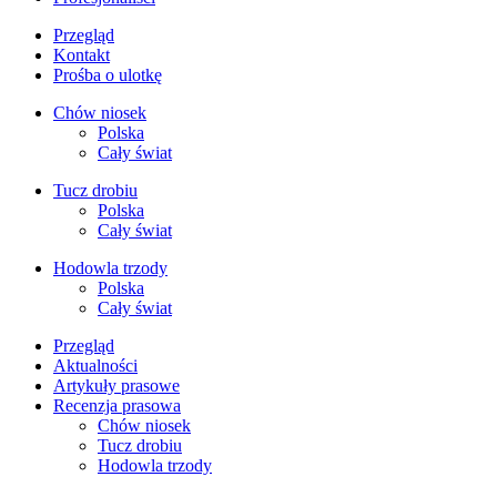
Przegląd
Kontakt
Prośba o ulotkę
Chów niosek
Polska
Cały świat
Tucz drobiu
Polska
Cały świat
Hodowla trzody
Polska
Cały świat
Przegląd
Aktualności
Artykuły prasowe
Recenzja prasowa
Chów niosek
Tucz drobiu
Hodowla trzody