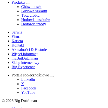
Produkty
Chów niosek
Budowa szklarni
Tucz drobiu
Hodowla insektów
Hodowla trzody
Serwis
Firma
Kariera
Kontakt
Aktualności & Historie
Więcej informacji
myBigDutchman
Sklep internetowy
Big Experience
Portale społecznościowe
Linkedin
X
Facebook
YouTube
© 2026 Big Dutchman