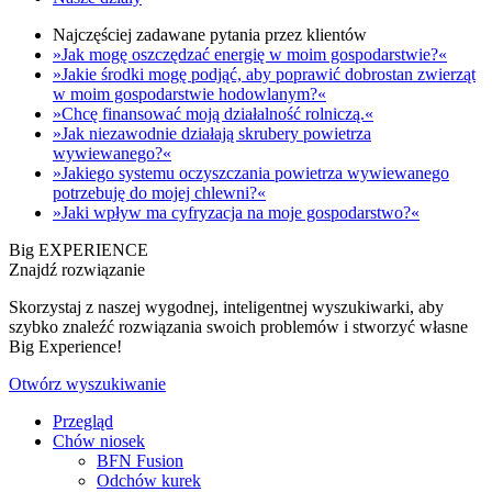
Najczęściej zadawane pytania przez klientów
»Jak mogę oszczędzać energię w moim gospodarstwie?«
»Jakie środki mogę podjąć, aby poprawić dobrostan zwierząt
w moim gospodarstwie hodowlanym?«
»Chcę finansować moją działalność rolniczą.«
»Jak niezawodnie działają skrubery powietrza
wywiewanego?«
»Jakiego systemu oczyszczania powietrza wywiewanego
potrzebuję do mojej chlewni?«
»Jaki wpływ ma cyfryzacja na moje gospodarstwo?«
Big EXPERIENCE
Znajdź rozwiązanie
Skorzystaj z naszej wygodnej, inteligentnej wyszukiwarki, aby
szybko znaleźć rozwiązania swoich problemów i stworzyć własne
Big Experience!
Otwórz wyszukiwanie
Przegląd
Chów niosek
BFN Fusion
Odchów kurek