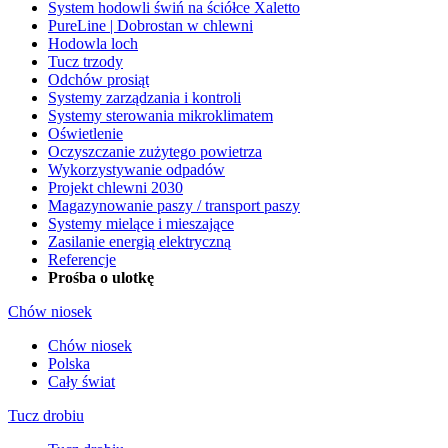
System hodowli świń na ściółce Xaletto
PureLine | Dobrostan w chlewni
Hodowla loch
Tucz trzody
Odchów prosiąt
Systemy zarządzania i kontroli
Systemy sterowania mikroklimatem
Oświetlenie
Oczyszczanie zużytego powietrza
Wykorzystywanie odpadów
Projekt chlewni 2030
Magazynowanie paszy / transport paszy
Systemy mielące i mieszające
Zasilanie energią elektryczną
Referencje
Prośba o ulotkę
Chów niosek
Chów niosek
Polska
Cały świat
Tucz drobiu