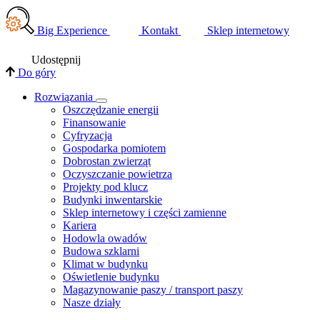
Big Experience
Kontakt
Sklep internetowy
Udostępnij
Do góry
Rozwiązania
​Oszczędzanie energii
Finansowanie
Cyfryzacja
Gospodarka pomiotem
Dobrostan zwierząt
Oczyszczanie powietrza
Projekty pod klucz
Budynki inwentarskie
Sklep internetowy i części zamienne
Kariera
Hodowla owadów
Budowa szklarni
Klimat w budynku
Oświetlenie budynku
Magazynowanie paszy / transport paszy
Nasze działy