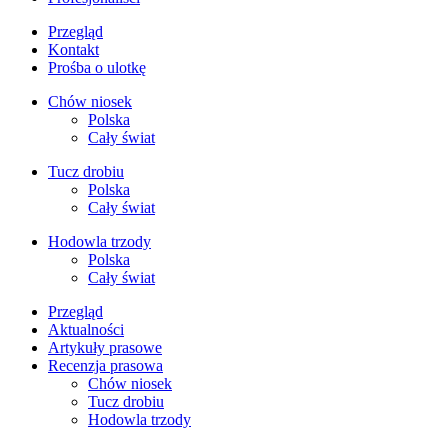
Przegląd
Kontakt
Prośba o ulotkę
Chów niosek
Polska
Cały świat
Tucz drobiu
Polska
Cały świat
Hodowla trzody
Polska
Cały świat
Przegląd
Aktualności
Artykuły prasowe
Recenzja prasowa
Chów niosek
Tucz drobiu
Hodowla trzody