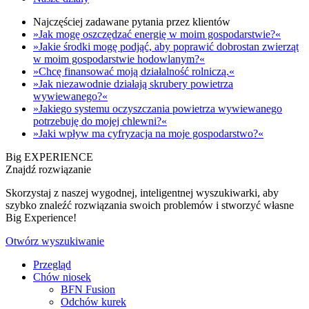
Najczęściej zadawane pytania przez klientów
»Jak mogę oszczędzać energię w moim gospodarstwie?«
»Jakie środki mogę podjąć, aby poprawić dobrostan zwierząt
w moim gospodarstwie hodowlanym?«
»Chcę finansować moją działalność rolniczą.«
»Jak niezawodnie działają skrubery powietrza
wywiewanego?«
»Jakiego systemu oczyszczania powietrza wywiewanego
potrzebuję do mojej chlewni?«
»Jaki wpływ ma cyfryzacja na moje gospodarstwo?«
Big EXPERIENCE
Znajdź rozwiązanie
Skorzystaj z naszej wygodnej, inteligentnej wyszukiwarki, aby
szybko znaleźć rozwiązania swoich problemów i stworzyć własne
Big Experience!
Otwórz wyszukiwanie
Przegląd
Chów niosek
BFN Fusion
Odchów kurek