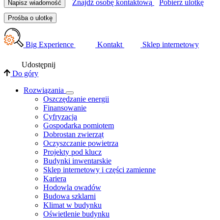
Znajdź osobę kontaktową
Pobierz ulotkę
Napisz wiadomość
Prośba o ulotkę
Big Experience
Kontakt
Sklep internetowy
Udostępnij
Do góry
Rozwiązania
​Oszczędzanie energii
Finansowanie
Cyfryzacja
Gospodarka pomiotem
Dobrostan zwierząt
Oczyszczanie powietrza
Projekty pod klucz
Budynki inwentarskie
Sklep internetowy i części zamienne
Kariera
Hodowla owadów
Budowa szklarni
Klimat w budynku
Oświetlenie budynku