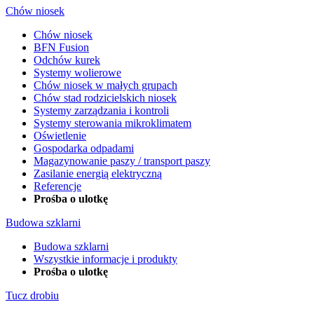
Chów niosek
Chów niosek
BFN Fusion
Odchów kurek
Systemy wolierowe
Chów niosek w małych grupach
Chów stad rodzicielskich niosek
Systemy zarządzania i kontroli
Systemy sterowania mikroklimatem
Oświetlenie
Gospodarka odpadami
Magazynowanie paszy / transport paszy
Zasilanie energią elektryczną
Referencje
Prośba o ulotkę
Budowa szklarni
Budowa szklarni
Wszystkie informacje i produkty
Prośba o ulotkę
Tucz drobiu