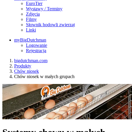
EuroTier
Wystawy / Terminy
Zdjęcia
Filmy
Słownik hodowli zwierząt
Linki
myBigDutchman
Logowanie
Rejestracja
bigdutchman.com
Produkty
Chów niosek
Chów niosek w małych grupach