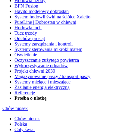
Hodowla trzody
BFN Fusion
Havito modelowy dobrostan
System hodowli świń na ściółce Xaletto
PureLine | Dobrostan w chlewni
Hodowla loch
Tucz trzody
Odchów prosiąt
Systemy zarządzania i kontroli
Systemy sterowania mikroklimatem
Oświetlenie
Oczyszczanie zużytego powietrza
Wykorzystywanie odpadów
Projekt chlewni 2030
Magazynowanie paszy / transport paszy
Systemy mielące i mieszające
Zasilanie energią elektryczną
Referencje
Prośba o ulotkę
Chów niosek
Chów niosek
Polska
Cały świat