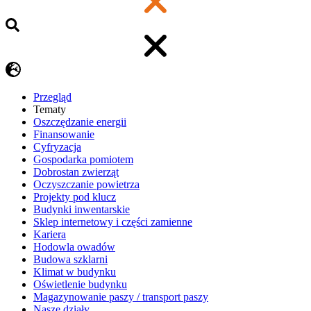
Przegląd
Tematy
​Oszczędzanie energii
Finansowanie
Cyfryzacja
Gospodarka pomiotem
Dobrostan zwierząt
Oczyszczanie powietrza
Projekty pod klucz
Budynki inwentarskie
Sklep internetowy i części zamienne
Kariera
Hodowla owadów
Budowa szklarni
Klimat w budynku
Oświetlenie budynku
Magazynowanie paszy / transport paszy
Nasze działy