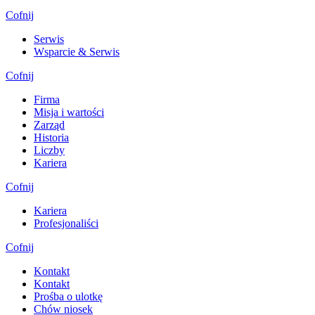
Cofnij
Serwis
Wsparcie & Serwis
Cofnij
Firma
Misja i wartości
Zarząd
Historia
Liczby
Kariera
Cofnij
Kariera
Profesjonaliści
Cofnij
Kontakt
Kontakt
Prośba o ulotkę
Chów niosek