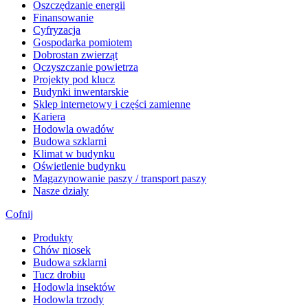
​Oszczędzanie energii
Finansowanie
Cyfryzacja
Gospodarka pomiotem
Dobrostan zwierząt
Oczyszczanie powietrza
Projekty pod klucz
Budynki inwentarskie
Sklep internetowy i części zamienne
Kariera
Hodowla owadów
Budowa szklarni
Klimat w budynku
Oświetlenie budynku
Magazynowanie paszy / transport paszy
Nasze działy
Cofnij
Produkty
Chów niosek
Budowa szklarni
Tucz drobiu
Hodowla insektów
Hodowla trzody