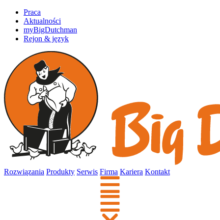
Praca
Aktualności
myBigDutchman
Rejon & język
Rozwiązania
Produkty
Serwis
Firma
Kariera
Kontakt