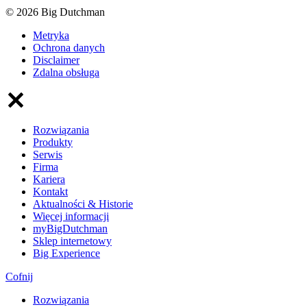
© 2026 Big Dutchman
Metryka
Ochrona danych
Disclaimer
Zdalna obsługa
Rozwiązania
Produkty
Serwis
Firma
Kariera
Kontakt
Aktualności & Historie
Więcej informacji
myBigDutchman
Sklep internetowy
Big Experience
Cofnij
Rozwiązania