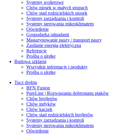
Systemy wolierowe
Chów niosek w małych grupach
Chów stad rodzicielskich niosek
Systemy zarządzania i kontroli
Systemy sterowania mikroklimatem
Oświetlenie
Gospodarka odpadami
Magazynowanie paszy / transport paszy
Zasilanie energią elektryczną
Referencje
Prośba o ulotkę
Budowa szklarni
Wszystkie informacje i produkty
Prośba o ulotkę
Tucz drobiu
BFN Fusion
PureLine | Rozwiązania dobrostanu ptaków
Chów brojlerów
Chów indyków
Chów kaczek
Chów stad rodzicielskich brojlerów
Systemy zarządzania i kontroli
Systemy sterowania mikroklimatem
Oświetlenie