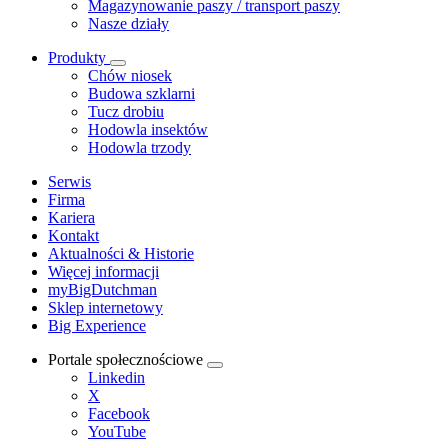
Magazynowanie paszy / transport paszy
Nasze działy
Produkty
Chów niosek
Budowa szklarni
Tucz drobiu
Hodowla insektów
Hodowla trzody
Serwis
Firma
Kariera
Kontakt
Aktualności & Historie
Więcej informacji
myBigDutchman
Sklep internetowy
Big Experience
Portale społecznościowe
Linkedin
X
Facebook
YouTube