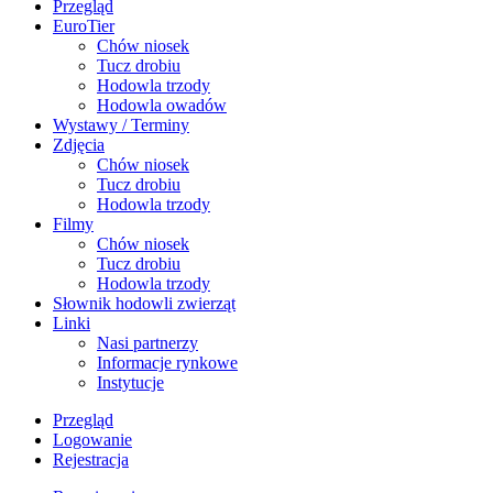
Przegląd
EuroTier
Chów niosek
Tucz drobiu
Hodowla trzody
Hodowla owadów
Wystawy / Terminy
Zdjęcia
Chów niosek
Tucz drobiu
Hodowla trzody
Filmy
Chów niosek
Tucz drobiu
Hodowla trzody
Słownik hodowli zwierząt
Linki
Nasi partnerzy
Informacje rynkowe
Instytucje
Przegląd
Logowanie
Rejestracja