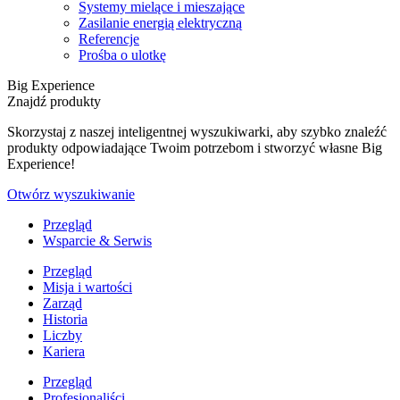
Systemy mielące i mieszające
Zasilanie energią elektryczną
Referencje
Prośba o ulotkę
Big Experience
Znajdź produkty
Skorzystaj z naszej inteligentnej wyszukiwarki, aby szybko znaleźć
produkty odpowiadające Twoim potrzebom i stworzyć własne Big
Experience!
Otwórz wyszukiwanie
Przegląd
Wsparcie & Serwis
Przegląd
Misja i wartości
Zarząd
Historia
Liczby
Kariera
Przegląd
Profesjonaliści