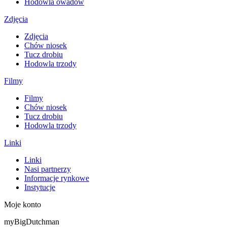
Hodowla owadów
Zdjęcia
Zdjęcia
Chów niosek
Tucz drobiu
Hodowla trzody
Filmy
Filmy
Chów niosek
Tucz drobiu
Hodowla trzody
Linki
Linki
Nasi partnerzy
Informacje rynkowe
Instytucje
Moje konto
myBigDutchman