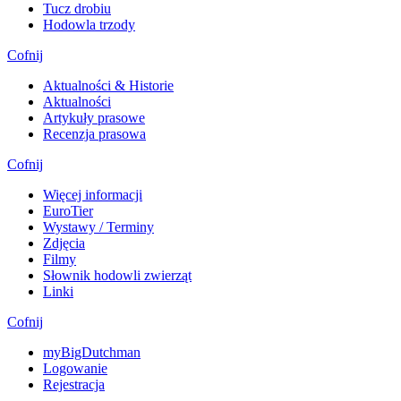
Tucz drobiu
Hodowla trzody
Cofnij
Aktualności & Historie
Aktualności
Artykuły prasowe
Recenzja prasowa
Cofnij
Więcej informacji
EuroTier
Wystawy / Terminy
Zdjęcia
Filmy
Słownik hodowli zwierząt
Linki
Cofnij
myBigDutchman
Logowanie
Rejestracja