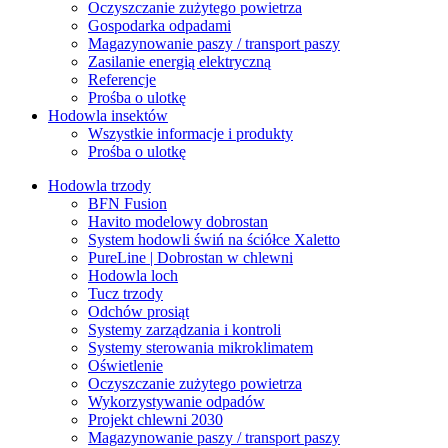
Oczyszczanie zużytego powietrza
Gospodarka odpadami
Magazynowanie paszy / transport paszy
Zasilanie energią elektryczną
Referencje
Prośba o ulotkę
Hodowla insektów
Wszystkie informacje i produkty
Prośba o ulotkę
Hodowla trzody
BFN Fusion
Havito modelowy dobrostan
System hodowli świń na ściółce Xaletto
PureLine | Dobrostan w chlewni
Hodowla loch
Tucz trzody
Odchów prosiąt
Systemy zarządzania i kontroli
Systemy sterowania mikroklimatem
Oświetlenie
Oczyszczanie zużytego powietrza
Wykorzystywanie odpadów
Projekt chlewni 2030
Magazynowanie paszy / transport paszy