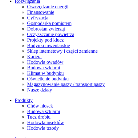
Rozwiązania
​Oszczędzanie energii
Finansowanie
Cyfryzacja
Gospodarka pomiotem
Dobrostan zwierząt
Oczyszczanie powietrza
Projekty pod klucz
Budynki inwentarskie
Sklep internetowy i części zamienne
Kariera
Hodowla owadów
Budowa szklarni
Klimat w budynku
Oświetlenie budynku
Magazynowanie paszy / transport paszy
Nasze działy
Produkty
Chów niosek
Budowa szklarni
Tucz drobiu
Hodowla insektów
Hodowla trzody