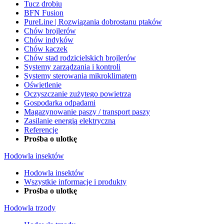
Tucz drobiu
BFN Fusion
PureLine | Rozwiązania dobrostanu ptaków
Chów brojlerów
Chów indyków
Chów kaczek
Chów stad rodzicielskich brojlerów
Systemy zarządzania i kontroli
Systemy sterowania mikroklimatem
Oświetlenie
Oczyszczanie zużytego powietrza
Gospodarka odpadami
Magazynowanie paszy / transport paszy
Zasilanie energią elektryczną
Referencje
Prośba o ulotkę
Hodowla insektów
Hodowla insektów
Wszystkie informacje i produkty
Prośba o ulotkę
Hodowla trzody