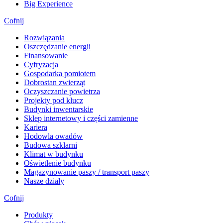
Big Experience
Cofnij
Rozwiązania
​Oszczędzanie energii
Finansowanie
Cyfryzacja
Gospodarka pomiotem
Dobrostan zwierząt
Oczyszczanie powietrza
Projekty pod klucz
Budynki inwentarskie
Sklep internetowy i części zamienne
Kariera
Hodowla owadów
Budowa szklarni
Klimat w budynku
Oświetlenie budynku
Magazynowanie paszy / transport paszy
Nasze działy
Cofnij
Produkty