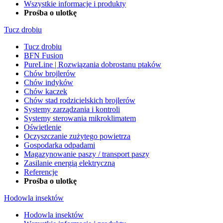
Wszystkie informacje i produkty
Prośba o ulotkę
Tucz drobiu
Tucz drobiu
BFN Fusion
PureLine | Rozwiązania dobrostanu ptaków
Chów brojlerów
Chów indyków
Chów kaczek
Chów stad rodzicielskich brojlerów
Systemy zarządzania i kontroli
Systemy sterowania mikroklimatem
Oświetlenie
Oczyszczanie zużytego powietrza
Gospodarka odpadami
Magazynowanie paszy / transport paszy
Zasilanie energią elektryczną
Referencje
Prośba o ulotkę
Hodowla insektów
Hodowla insektów