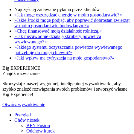
Najczęściej zadawane pytania przez klientów
»Jak mogę oszczędzać energię w moim gospodarstwie?«
»Jakie środki mogę podjąć, aby poprawić dobrostan zwierząt
w moim gospodarstwie hodowlanym?«
»Chcę finansować moją działalność rolniczą.«
»Jak niezawodnie działają skrubery powietrza
wywiewanego?«
»Jakiego systemu oczyszczania powietrza wywiewanego
potrzebuję do mojej chlewni?«
»Jaki wpływ ma cyfryzacja na moje gospodarstwo?«
Big EXPERIENCE
Znajdź rozwiązanie
Skorzystaj z naszej wygodnej, inteligentnej wyszukiwarki, aby
szybko znaleźć rozwiązania swoich problemów i stworzyć własne
Big Experience!
Otwórz wyszukiwanie
Przegląd
Chów niosek
BFN Fusion
Odchów kurek