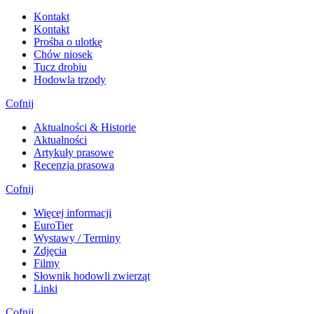
Kontakt
Kontakt
Prośba o ulotkę
Chów niosek
Tucz drobiu
Hodowla trzody
Cofnij
Aktualności & Historie
Aktualności
Artykuły prasowe
Recenzja prasowa
Cofnij
Więcej informacji
EuroTier
Wystawy / Terminy
Zdjęcia
Filmy
Słownik hodowli zwierząt
Linki
Cofnij