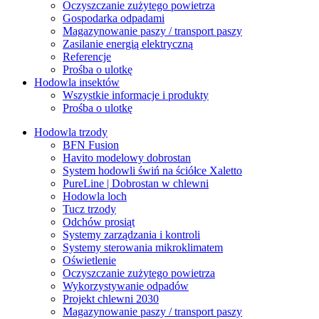
Oczyszczanie zużytego powietrza
Gospodarka odpadami
Magazynowanie paszy / transport paszy
Zasilanie energią elektryczną
Referencje
Prośba o ulotkę
Hodowla insektów
Wszystkie informacje i produkty
Prośba o ulotkę
Hodowla trzody
BFN Fusion
Havito modelowy dobrostan
System hodowli świń na ściółce Xaletto
PureLine | Dobrostan w chlewni
Hodowla loch
Tucz trzody
Odchów prosiąt
Systemy zarządzania i kontroli
Systemy sterowania mikroklimatem
Oświetlenie
Oczyszczanie zużytego powietrza
Wykorzystywanie odpadów
Projekt chlewni 2030
Magazynowanie paszy / transport paszy