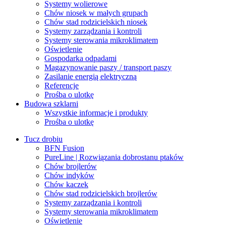
Systemy wolierowe
Chów niosek w małych grupach
Chów stad rodzicielskich niosek
Systemy zarządzania i kontroli
Systemy sterowania mikroklimatem
Oświetlenie
Gospodarka odpadami
Magazynowanie paszy / transport paszy
Zasilanie energią elektryczną
Referencje
Prośba o ulotkę
Budowa szklarni
Wszystkie informacje i produkty
Prośba o ulotkę
Tucz drobiu
BFN Fusion
PureLine | Rozwiązania dobrostanu ptaków
Chów brojlerów
Chów indyków
Chów kaczek
Chów stad rodzicielskich brojlerów
Systemy zarządzania i kontroli
Systemy sterowania mikroklimatem
Oświetlenie