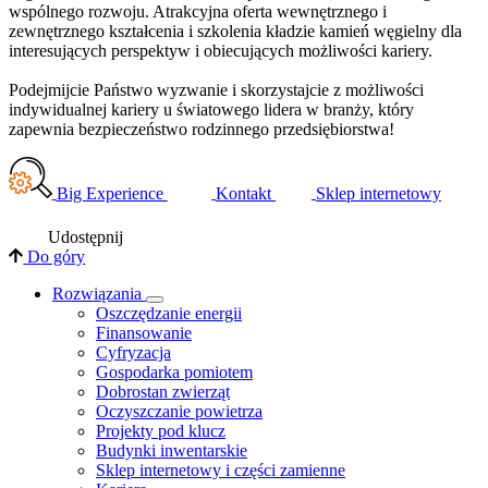
wspólnego rozwoju. Atrakcyjna oferta wewnętrznego i
zewnętrznego kształcenia i szkolenia kładzie kamień węgielny dla
interesujących perspektyw i obiecujących możliwości kariery.
Podejmijcie Państwo wyzwanie i skorzystajcie z możliwości
indywidualnej kariery u światowego lidera w branży, który
zapewnia bezpieczeństwo rodzinnego przedsiębiorstwa!
Big Experience
Kontakt
Sklep internetowy
Udostępnij
Do góry
Rozwiązania
​Oszczędzanie energii
Finansowanie
Cyfryzacja
Gospodarka pomiotem
Dobrostan zwierząt
Oczyszczanie powietrza
Projekty pod klucz
Budynki inwentarskie
Sklep internetowy i części zamienne