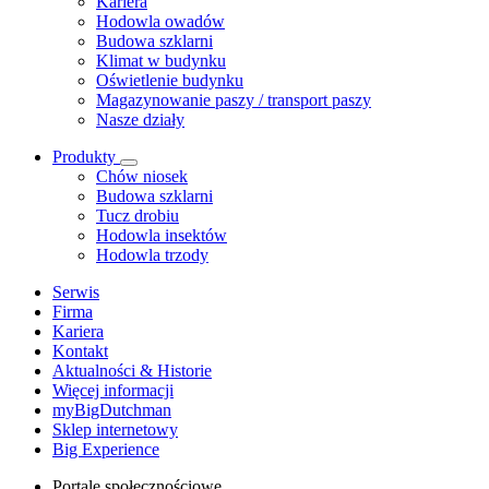
Kariera
Hodowla owadów
Budowa szklarni
Klimat w budynku
Oświetlenie budynku
Magazynowanie paszy / transport paszy
Nasze działy
Produkty
Chów niosek
Budowa szklarni
Tucz drobiu
Hodowla insektów
Hodowla trzody
Serwis
Firma
Kariera
Kontakt
Aktualności & Historie
Więcej informacji
myBigDutchman
Sklep internetowy
Big Experience
Portale społecznościowe