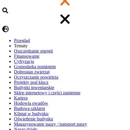
Przegląd
Tematy
​Oszczędzanie energii
Finansowanie
Cyfryzacja
Gospodarka pomiotem
Dobrostan zwierząt
Oczyszczanie powietrza
Projekty pod klucz
Budynki inwentarskie
Sklep internetowy i części zamienne
Kariera
Hodowla owadów
Budowa szklarni
Klimat w budynku
Oświetlenie budynku
Magazynowanie paszy / transport paszy
Nasze działy