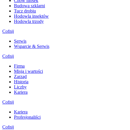
Chów niosek
Budowa szklarni
Tucz drobiu
Hodowla insektów
Hodowla trzody
Cofnij
Serwis
Wsparcie & Serwis
Cofnij
Firma
Misja i wartości
Zarząd
Historia
Liczby
Kariera
Cofnij
Kariera
Profesjonaliści
Cofnij