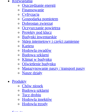
Rozwiązania
​Oszczędzanie energii
Finansowanie
Cyfryzacja
Gospodarka pomiotem
Dobrostan zwierząt
Oczyszczanie powietrza
Projekty pod klucz
Budynki inwentarskie
Sklep internetowy i części zamienne
Kariera
Hodowla owadów
Budowa szklarni
Klimat w budynku
Oświetlenie budynku
Magazynowanie paszy / transport paszy
Nasze działy
Produkty
Chów niosek
Budowa szklarni
Tucz drobiu
Hodowla insektów
Hodowla trzody