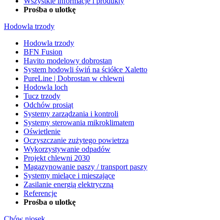
Wszystkie informacje i produkty
Prośba o ulotkę
Hodowla trzody
Hodowla trzody
BFN Fusion
Havito modelowy dobrostan
System hodowli świń na ściółce Xaletto
PureLine | Dobrostan w chlewni
Hodowla loch
Tucz trzody
Odchów prosiąt
Systemy zarządzania i kontroli
Systemy sterowania mikroklimatem
Oświetlenie
Oczyszczanie zużytego powietrza
Wykorzystywanie odpadów
Projekt chlewni 2030
Magazynowanie paszy / transport paszy
Systemy mielące i mieszające
Zasilanie energią elektryczną
Referencje
Prośba o ulotkę
Chów niosek