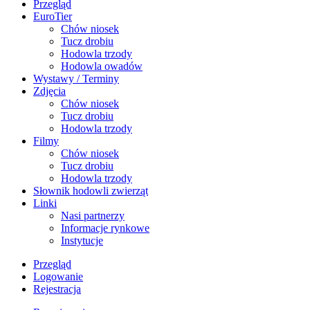
Przegląd
EuroTier
Chów niosek
Tucz drobiu
Hodowla trzody
Hodowla owadów
Wystawy / Terminy
Zdjęcia
Chów niosek
Tucz drobiu
Hodowla trzody
Filmy
Chów niosek
Tucz drobiu
Hodowla trzody
Słownik hodowli zwierząt
Linki
Nasi partnerzy
Informacje rynkowe
Instytucje
Przegląd
Logowanie
Rejestracja