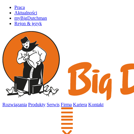
Praca
Aktualności
myBigDutchman
Rejon & język
Rozwiązania
Produkty
Serwis
Firma
Kariera
Kontakt