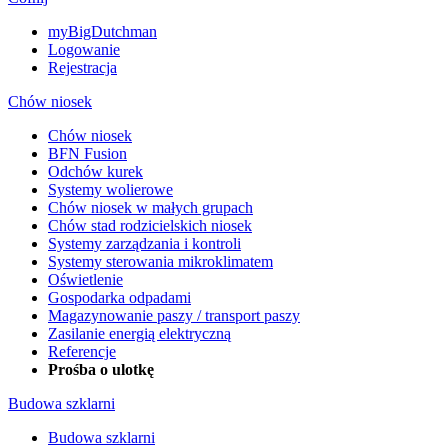
myBigDutchman
Logowanie
Rejestracja
Chów niosek
Chów niosek
BFN Fusion
Odchów kurek
Systemy wolierowe
Chów niosek w małych grupach
Chów stad rodzicielskich niosek
Systemy zarządzania i kontroli
Systemy sterowania mikroklimatem
Oświetlenie
Gospodarka odpadami
Magazynowanie paszy / transport paszy
Zasilanie energią elektryczną
Referencje
Prośba o ulotkę
Budowa szklarni
Budowa szklarni