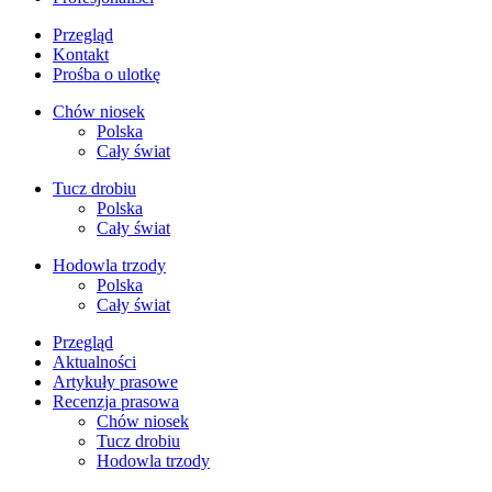
Przegląd
Kontakt
Prośba o ulotkę
Chów niosek
Polska
Cały świat
Tucz drobiu
Polska
Cały świat
Hodowla trzody
Polska
Cały świat
Przegląd
Aktualności
Artykuły prasowe
Recenzja prasowa
Chów niosek
Tucz drobiu
Hodowla trzody