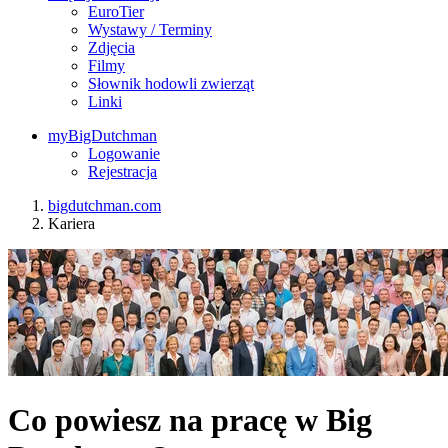
EuroTier
Wystawy / Terminy
Zdjęcia
Filmy
Słownik hodowli zwierząt
Linki
myBigDutchman
Logowanie
Rejestracja
bigdutchman.com
Kariera
Co powiesz na pracę w Big