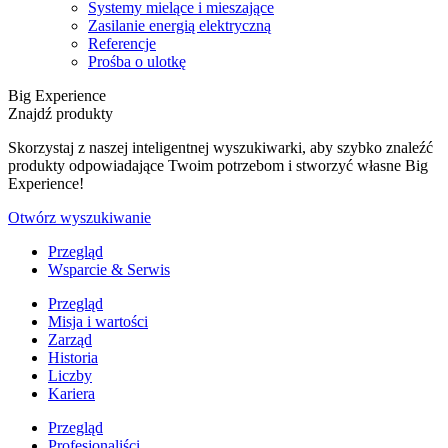
Systemy mielące i mieszające
Zasilanie energią elektryczną
Referencje
Prośba o ulotkę
Big Experience
Znajdź produkty
Skorzystaj z naszej inteligentnej wyszukiwarki, aby szybko znaleźć
produkty odpowiadające Twoim potrzebom i stworzyć własne Big
Experience!
Otwórz wyszukiwanie
Przegląd
Wsparcie & Serwis
Przegląd
Misja i wartości
Zarząd
Historia
Liczby
Kariera
Przegląd
Profesjonaliści