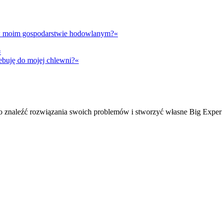
t w moim gospodarstwie hodowlanym?«
«
ebuję do mojej chlewni?«
ko znaleźć rozwiązania swoich problemów i stworzyć własne Big Exper