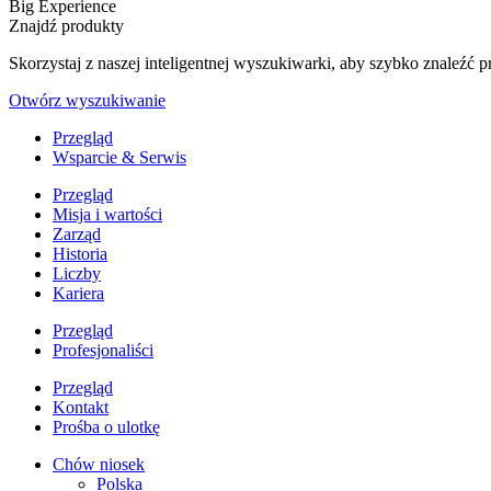
Big Experience
Znajdź produkty
Skorzystaj z naszej inteligentnej wyszukiwarki, aby szybko znaleź
Otwórz wyszukiwanie
Przegląd
Wsparcie & Serwis
Przegląd
Misja i wartości
Zarząd
Historia
Liczby
Kariera
Przegląd
Profesjonaliści
Przegląd
Kontakt
Prośba o ulotkę
Chów niosek
Polska