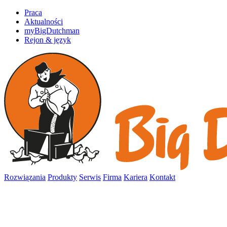
Praca
Aktualności
myBigDutchman
Rejon & język
Rozwiązania
Produkty
Serwis
Firma
Kariera
Kontakt