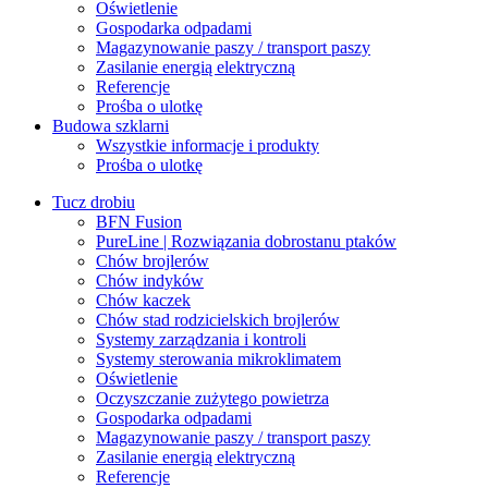
Oświetlenie
Gospodarka odpadami
Magazynowanie paszy / transport paszy
Zasilanie energią elektryczną
Referencje
Prośba o ulotkę
Budowa szklarni
Wszystkie informacje i produkty
Prośba o ulotkę
Tucz drobiu
BFN Fusion
PureLine | Rozwiązania dobrostanu ptaków
Chów brojlerów
Chów indyków
Chów kaczek
Chów stad rodzicielskich brojlerów
Systemy zarządzania i kontroli
Systemy sterowania mikroklimatem
Oświetlenie
Oczyszczanie zużytego powietrza
Gospodarka odpadami
Magazynowanie paszy / transport paszy
Zasilanie energią elektryczną
Referencje