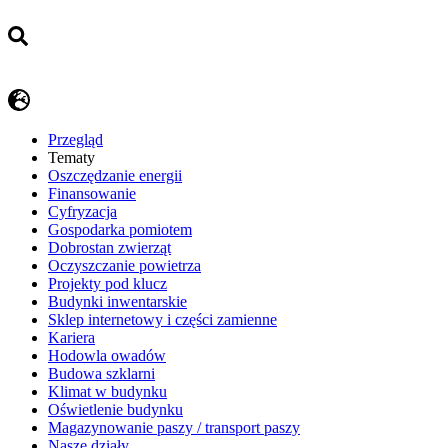
Przegląd
Tematy
​Oszczędzanie energii
Finansowanie
Cyfryzacja
Gospodarka pomiotem
Dobrostan zwierząt
Oczyszczanie powietrza
Projekty pod klucz
Budynki inwentarskie
Sklep internetowy i części zamienne
Kariera
Hodowla owadów
Budowa szklarni
Klimat w budynku
Oświetlenie budynku
Magazynowanie paszy / transport paszy
Nasze działy