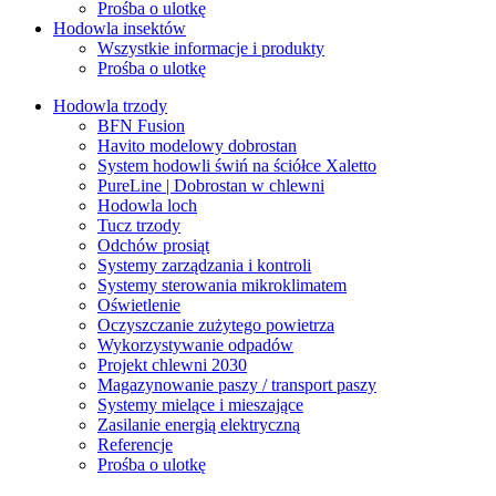
Prośba o ulotkę
Hodowla insektów
Wszystkie informacje i produkty
Prośba o ulotkę
Hodowla trzody
BFN Fusion
Havito modelowy dobrostan
System hodowli świń na ściółce Xaletto
PureLine | Dobrostan w chlewni
Hodowla loch
Tucz trzody
Odchów prosiąt
Systemy zarządzania i kontroli
Systemy sterowania mikroklimatem
Oświetlenie
Oczyszczanie zużytego powietrza
Wykorzystywanie odpadów
Projekt chlewni 2030
Magazynowanie paszy / transport paszy
Systemy mielące i mieszające
Zasilanie energią elektryczną
Referencje
Prośba o ulotkę