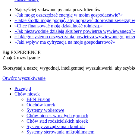
Najczęściej zadawane pytania przez klientów
»Jak mogę oszczędzać energię w moim gospodarstwie?«
»Jakie środki mogę podjąć, aby poprawić dobrostan zwierzą
»Chcę finansować moją działalność rolniczą.«
»Jak niezawodnie działają skrubery powietrza wywiewanego?
»Jakiego systemu oczyszczania powietrza wywiewanego potrz
»Jaki wpływ ma cyfryzacja na moje gospodarstwo?«
Big EXPERIENCE
Znajdź rozwiązanie
Skorzystaj z naszej wygodnej, inteligentnej wyszukiwarki, aby szyb
Otwórz wyszukiwanie
Przegląd
Chów niosek
BFN Fusion
Odchów kurek
Systemy wolierowe
Chów niosek w małych grupach
Chów stad rodzicielskich niosek
Systemy zarządzania i kontroli
Systemy sterowania mikroklimatem