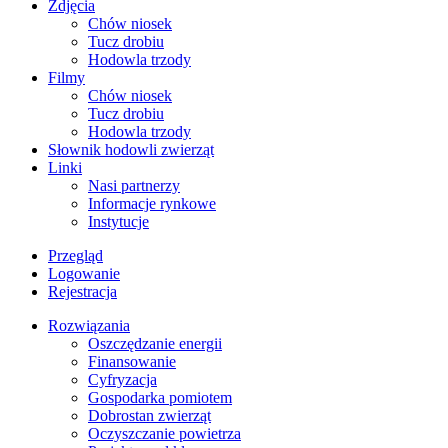
Zdjęcia
Chów niosek
Tucz drobiu
Hodowla trzody
Filmy
Chów niosek
Tucz drobiu
Hodowla trzody
Słownik hodowli zwierząt
Linki
Nasi partnerzy
Informacje rynkowe
Instytucje
Przegląd
Logowanie
Rejestracja
Rozwiązania
​Oszczędzanie energii
Finansowanie
Cyfryzacja
Gospodarka pomiotem
Dobrostan zwierząt
Oczyszczanie powietrza