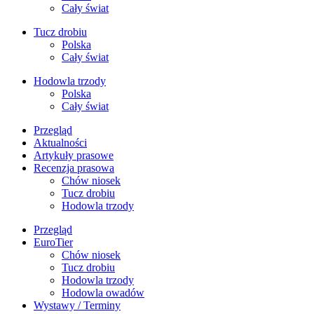
Cały świat
Tucz drobiu
Polska
Cały świat
Hodowla trzody
Polska
Cały świat
Przegląd
Aktualności
Artykuły prasowe
Recenzja prasowa
Chów niosek
Tucz drobiu
Hodowla trzody
Przegląd
EuroTier
Chów niosek
Tucz drobiu
Hodowla trzody
Hodowla owadów
Wystawy / Terminy