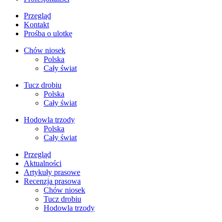
Przegląd
Kontakt
Prośba o ulotkę
Chów niosek
Polska
Cały świat
Tucz drobiu
Polska
Cały świat
Hodowla trzody
Polska
Cały świat
Przegląd
Aktualności
Artykuły prasowe
Recenzja prasowa
Chów niosek
Tucz drobiu
Hodowla trzody