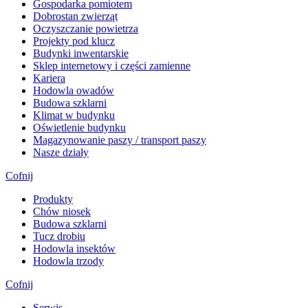
Gospodarka pomiotem
Dobrostan zwierząt
Oczyszczanie powietrza
Projekty pod klucz
Budynki inwentarskie
Sklep internetowy i części zamienne
Kariera
Hodowla owadów
Budowa szklarni
Klimat w budynku
Oświetlenie budynku
Magazynowanie paszy / transport paszy
Nasze działy
Cofnij
Produkty
Chów niosek
Budowa szklarni
Tucz drobiu
Hodowla insektów
Hodowla trzody
Cofnij
Serwis