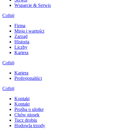
Wsparcie & Serwis
Cofnij
Firma
Misja i wartości
Zarząd
Historia
Liczby
Kariera
Cofnij
Kariera
Profesjonaliści
Cofnij
Kontakt
Kontakt
Prośba o ulotkę
Chów niosek
Tucz drobiu
Hodowla trzody