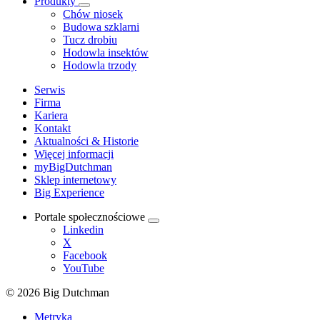
Produkty
Chów niosek
Budowa szklarni
Tucz drobiu
Hodowla insektów
Hodowla trzody
Serwis
Firma
Kariera
Kontakt
Aktualności & Historie
Więcej informacji
myBigDutchman
Sklep internetowy
Big Experience
Portale społecznościowe
Linkedin
X
Facebook
YouTube
© 2026 Big Dutchman
Metryka