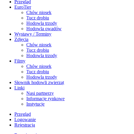
Przegląd
EuroTier
Chów niosek
Tucz drobiu
Hodowla trzody
Hodowla owadów
Wystawy / Terminy
Zdjęcia
Chów niosek
Tucz drobiu
Hodowla trzody
Filmy
Chów niosek
Tucz drobiu
Hodowla trzody
Słownik hodowli zwierząt
Linki
Nasi partnerzy
Informacje rynkowe
Instytucje
Przegląd
Logowanie
Rejestracja