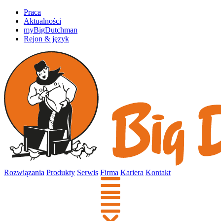
Praca
Aktualności
myBigDutchman
Rejon & język
Rozwiązania
Produkty
Serwis
Firma
Kariera
Kontakt