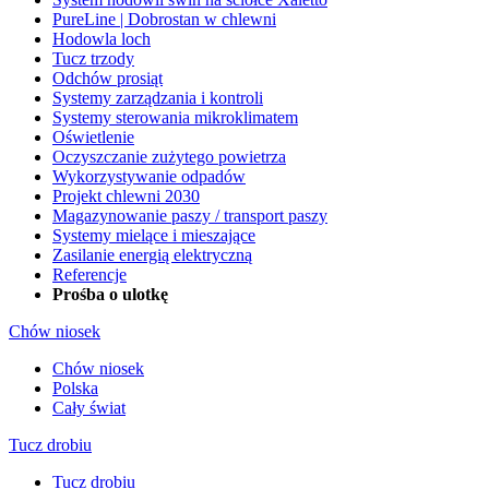
PureLine | Dobrostan w chlewni
Hodowla loch
Tucz trzody
Odchów prosiąt
Systemy zarządzania i kontroli
Systemy sterowania mikroklimatem
Oświetlenie
Oczyszczanie zużytego powietrza
Wykorzystywanie odpadów
Projekt chlewni 2030
Magazynowanie paszy / transport paszy
Systemy mielące i mieszające
Zasilanie energią elektryczną
Referencje
Prośba o ulotkę
Chów niosek
Chów niosek
Polska
Cały świat
Tucz drobiu
Tucz drobiu