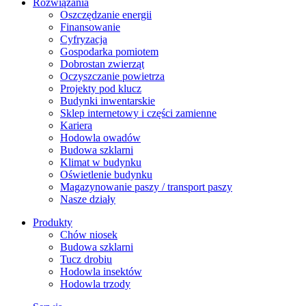
Rozwiązania
​Oszczędzanie energii
Finansowanie
Cyfryzacja
Gospodarka pomiotem
Dobrostan zwierząt
Oczyszczanie powietrza
Projekty pod klucz
Budynki inwentarskie
Sklep internetowy i części zamienne
Kariera
Hodowla owadów
Budowa szklarni
Klimat w budynku
Oświetlenie budynku
Magazynowanie paszy / transport paszy
Nasze działy
Produkty
Chów niosek
Budowa szklarni
Tucz drobiu
Hodowla insektów
Hodowla trzody