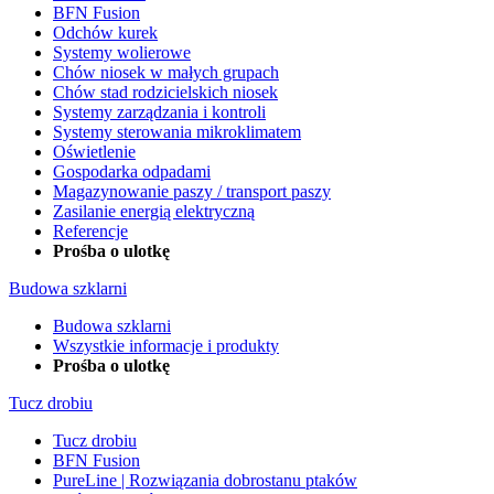
BFN Fusion
Odchów kurek
Systemy wolierowe
Chów niosek w małych grupach
Chów stad rodzicielskich niosek
Systemy zarządzania i kontroli
Systemy sterowania mikroklimatem
Oświetlenie
Gospodarka odpadami
Magazynowanie paszy / transport paszy
Zasilanie energią elektryczną
Referencje
Prośba o ulotkę
Budowa szklarni
Budowa szklarni
Wszystkie informacje i produkty
Prośba o ulotkę
Tucz drobiu
Tucz drobiu
BFN Fusion
PureLine | Rozwiązania dobrostanu ptaków