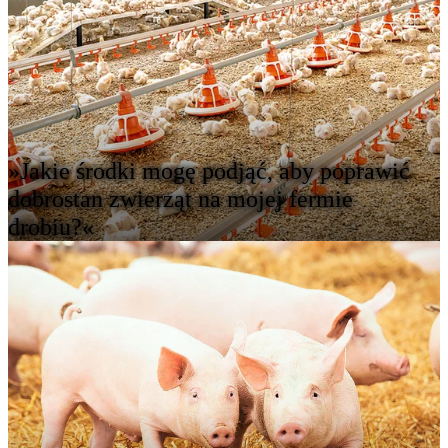
»Jakie środki mogę podjąć, aby poprawić
dobrostan zwierząt na mojej fermie
drobiu?«