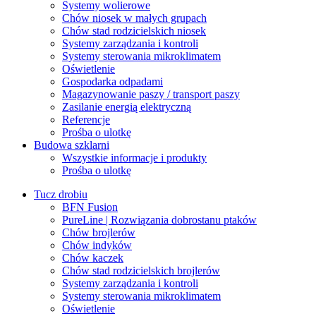
Systemy wolierowe
Chów niosek w małych grupach
Chów stad rodzicielskich niosek
Systemy zarządzania i kontroli
Systemy sterowania mikroklimatem
Oświetlenie
Gospodarka odpadami
Magazynowanie paszy / transport paszy
Zasilanie energią elektryczną
Referencje
Prośba o ulotkę
Budowa szklarni
Wszystkie informacje i produkty
Prośba o ulotkę
Tucz drobiu
BFN Fusion
PureLine | Rozwiązania dobrostanu ptaków
Chów brojlerów
Chów indyków
Chów kaczek
Chów stad rodzicielskich brojlerów
Systemy zarządzania i kontroli
Systemy sterowania mikroklimatem
Oświetlenie