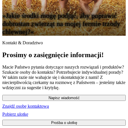
»Jakie środki mogę podjąć, aby poprawić
dobrostan zwierząt na mojej fermie trzody
chlewnej?«
Kontakt & Doradztwo
Prosimy o zasięgnięcie informacji!
Macie Państwo pytania dotyczące naszych rozwiązań i produktów?
Szukacie osoby do kontaktu? Potrzebujecie indywidualnej porady?
W takim razie nie wahajcie się i skontaktujcie z nami! Z
niecierpliwością czekamy na rozmowę z Państwem – jesteśmy także
wdzięczni za sugestie i krytykę.
Napisz wiadomość
Znajdź osobę kontaktową
Pobierz ulotkę
Prośba o ulotkę