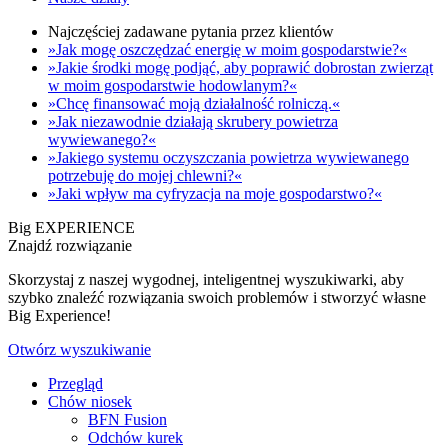
Najczęściej zadawane pytania przez klientów
»Jak mogę oszczędzać energię w moim gospodarstwie?«
»Jakie środki mogę podjąć, aby poprawić dobrostan zwierząt
w moim gospodarstwie hodowlanym?«
»Chcę finansować moją działalność rolniczą.«
»Jak niezawodnie działają skrubery powietrza
wywiewanego?«
»Jakiego systemu oczyszczania powietrza wywiewanego
potrzebuję do mojej chlewni?«
»Jaki wpływ ma cyfryzacja na moje gospodarstwo?«
Big EXPERIENCE
Znajdź rozwiązanie
Skorzystaj z naszej wygodnej, inteligentnej wyszukiwarki, aby
szybko znaleźć rozwiązania swoich problemów i stworzyć własne
Big Experience!
Otwórz wyszukiwanie
Przegląd
Chów niosek
BFN Fusion
Odchów kurek