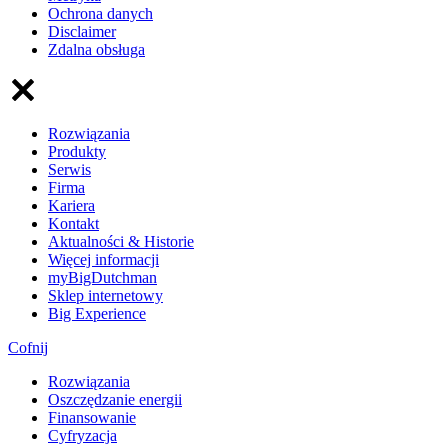
Ochrona danych
Disclaimer
Zdalna obsługa
Rozwiązania
Produkty
Serwis
Firma
Kariera
Kontakt
Aktualności & Historie
Więcej informacji
myBigDutchman
Sklep internetowy
Big Experience
Cofnij
Rozwiązania
​Oszczędzanie energii
Finansowanie
Cyfryzacja