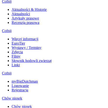
Cofnij
Aktualności & Historie
Aktualności
Artykuły prasowe
Recenzja prasowa
Cofnij
Więcej informacji
EuroTier
Wystawy / Terminy
Zdjęcia
Filmy
Słownik hodowli zwierząt
Linki
Cofnij
myBigDutchman
Logowanie
Rejestracja
Chów niosek
Chów niosek