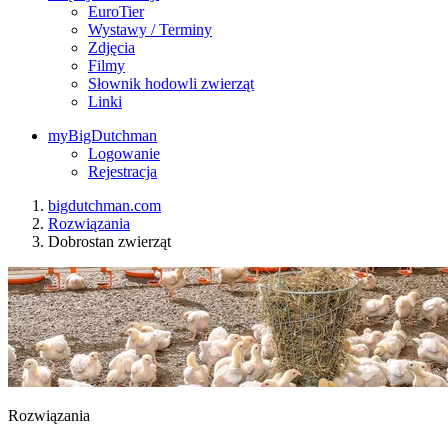
EuroTier
Wystawy / Terminy
Zdjęcia
Filmy
Słownik hodowli zwierząt
Linki
myBigDutchman
Logowanie
Rejestracja
bigdutchman.com
Rozwiązania
Dobrostan zwierząt
Rozwiązania