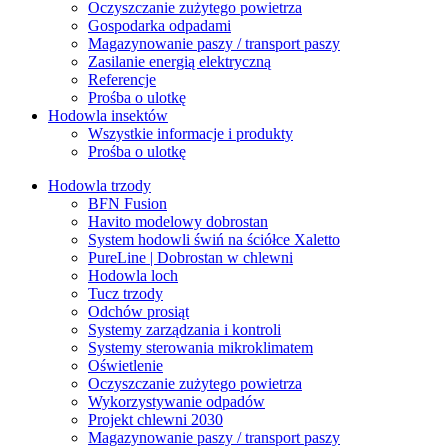
Oczyszczanie zużytego powietrza
Gospodarka odpadami
Magazynowanie paszy / transport paszy
Zasilanie energią elektryczną
Referencje
Prośba o ulotkę
Hodowla insektów
Wszystkie informacje i produkty
Prośba o ulotkę
Hodowla trzody
BFN Fusion
Havito modelowy dobrostan
System hodowli świń na ściółce Xaletto
PureLine | Dobrostan w chlewni
Hodowla loch
Tucz trzody
Odchów prosiąt
Systemy zarządzania i kontroli
Systemy sterowania mikroklimatem
Oświetlenie
Oczyszczanie zużytego powietrza
Wykorzystywanie odpadów
Projekt chlewni 2030
Magazynowanie paszy / transport paszy