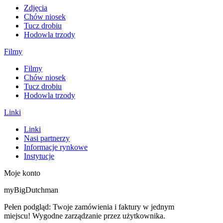
Zdjęcia
Chów niosek
Tucz drobiu
Hodowla trzody
Filmy
Filmy
Chów niosek
Tucz drobiu
Hodowla trzody
Linki
Linki
Nasi partnerzy
Informacje rynkowe
Instytucje
Moje konto
myBigDutchman
Pełen podgląd: Twoje zamówienia i faktury w jednym
miejscu! Wygodne zarządzanie przez użytkownika.