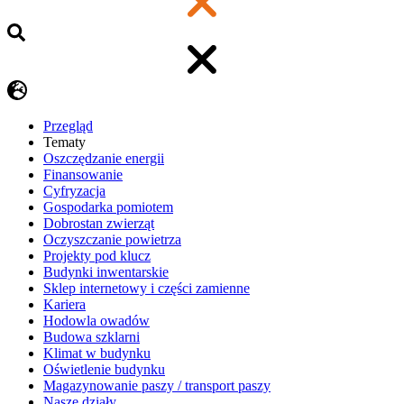
Przegląd
Tematy
​Oszczędzanie energii
Finansowanie
Cyfryzacja
Gospodarka pomiotem
Dobrostan zwierząt
Oczyszczanie powietrza
Projekty pod klucz
Budynki inwentarskie
Sklep internetowy i części zamienne
Kariera
Hodowla owadów
Budowa szklarni
Klimat w budynku
Oświetlenie budynku
Magazynowanie paszy / transport paszy
Nasze działy