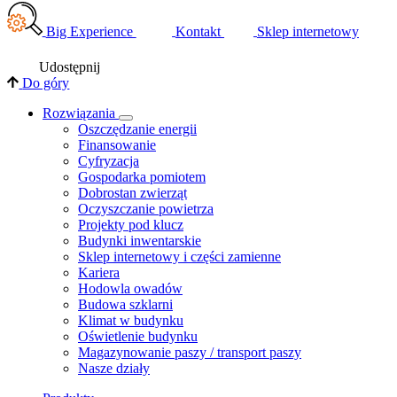
Big Experience
Kontakt
Sklep internetowy
Udostępnij
Do góry
Rozwiązania
​Oszczędzanie energii
Finansowanie
Cyfryzacja
Gospodarka pomiotem
Dobrostan zwierząt
Oczyszczanie powietrza
Projekty pod klucz
Budynki inwentarskie
Sklep internetowy i części zamienne
Kariera
Hodowla owadów
Budowa szklarni
Klimat w budynku
Oświetlenie budynku
Magazynowanie paszy / transport paszy
Nasze działy