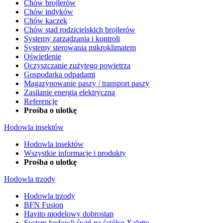
Chów brojlerów
Chów indyków
Chów kaczek
Chów stad rodzicielskich brojlerów
Systemy zarządzania i kontroli
Systemy sterowania mikroklimatem
Oświetlenie
Oczyszczanie zużytego powietrza
Gospodarka odpadami
Magazynowanie paszy / transport paszy
Zasilanie energią elektryczną
Referencje
Prośba o ulotkę
Hodowla insektów
Hodowla insektów
Wszystkie informacje i produkty
Prośba o ulotkę
Hodowla trzody
Hodowla trzody
BFN Fusion
Havito modelowy dobrostan
System hodowli świń na ściółce Xaletto