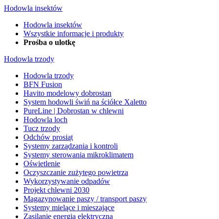
Hodowla insektów
Hodowla insektów
Wszystkie informacje i produkty
Prośba o ulotkę
Hodowla trzody
Hodowla trzody
BFN Fusion
Havito modelowy dobrostan
System hodowli świń na ściółce Xaletto
PureLine | Dobrostan w chlewni
Hodowla loch
Tucz trzody
Odchów prosiąt
Systemy zarządzania i kontroli
Systemy sterowania mikroklimatem
Oświetlenie
Oczyszczanie zużytego powietrza
Wykorzystywanie odpadów
Projekt chlewni 2030
Magazynowanie paszy / transport paszy
Systemy mielące i mieszające
Zasilanie energią elektryczną