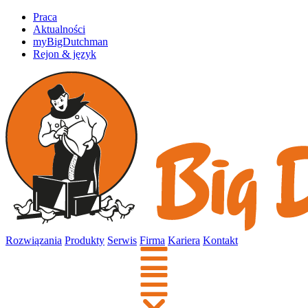
Praca
Aktualności
myBigDutchman
Rejon & język
Rozwiązania
Produkty
Serwis
Firma
Kariera
Kontakt