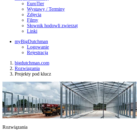
EuroTier
Wystawy / Terminy
Zdjęcia
Filmy
Słownik hodowli zwierząt
Linki
myBigDutchman
Logowanie
Rejestracja
bigdutchman.com
Rozwiązania
Projekty pod klucz
Rozwiązania