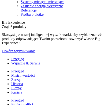
Systemy mielące i mieszające
Zasilanie energią elektryczną
Referencje
Prośba o ulotkę
Big Experience
Znajdź produkty
Skorzystaj z naszej inteligentnej wyszukiwarki, aby szybko znaleźć
produkty odpowiadające Twoim potrzebom i stworzyć własne Big
Experience!
Otwórz wyszukiwanie
Przegląd
Wsparcie & Serwis
Przegląd
Misja i wartości
Zarząd
Historia
Liczby
Kariera
Przegląd
Profesjonaliści