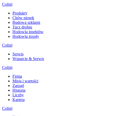
Cofnij
Produkty
Chów niosek
Budowa szklarni
Tucz drobiu
Hodowla insektów
Hodowla trzody
Cofnij
Serwis
Wsparcie & Serwis
Cofnij
Firma
Misja i wartości
Zarząd
Historia
Liczby
Kariera
Cofnij