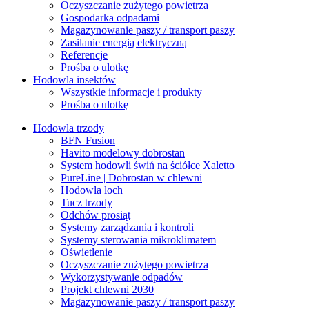
Oczyszczanie zużytego powietrza
Gospodarka odpadami
Magazynowanie paszy / transport paszy
Zasilanie energią elektryczną
Referencje
Prośba o ulotkę
Hodowla insektów
Wszystkie informacje i produkty
Prośba o ulotkę
Hodowla trzody
BFN Fusion
Havito modelowy dobrostan
System hodowli świń na ściółce Xaletto
PureLine | Dobrostan w chlewni
Hodowla loch
Tucz trzody
Odchów prosiąt
Systemy zarządzania i kontroli
Systemy sterowania mikroklimatem
Oświetlenie
Oczyszczanie zużytego powietrza
Wykorzystywanie odpadów
Projekt chlewni 2030
Magazynowanie paszy / transport paszy