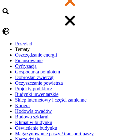
Przegląd
Tematy
​Oszczędzanie energii
Finansowanie
Cyfryzacja
Gospodarka pomiotem
Dobrostan zwierząt
Oczyszczanie powietrza
Projekty pod klucz
Budynki inwentarskie
Sklep internetowy i części zamienne
Kariera
Hodowla owadów
Budowa szklarni
Klimat w budynku
Oświetlenie budynku
Magazynowanie paszy / transport paszy
Nasze działy