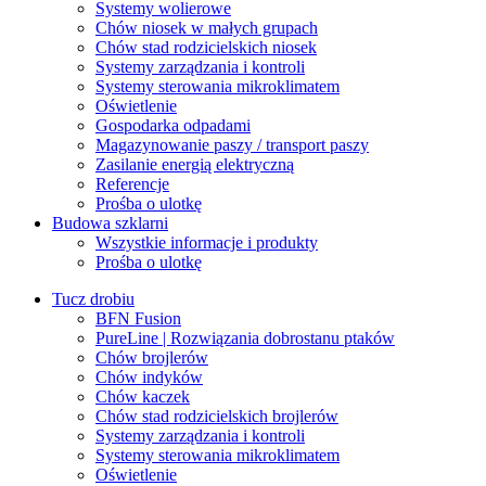
Systemy wolierowe
Chów niosek w małych grupach
Chów stad rodzicielskich niosek
Systemy zarządzania i kontroli
Systemy sterowania mikroklimatem
Oświetlenie
Gospodarka odpadami
Magazynowanie paszy / transport paszy
Zasilanie energią elektryczną
Referencje
Prośba o ulotkę
Budowa szklarni
Wszystkie informacje i produkty
Prośba o ulotkę
Tucz drobiu
BFN Fusion
PureLine | Rozwiązania dobrostanu ptaków
Chów brojlerów
Chów indyków
Chów kaczek
Chów stad rodzicielskich brojlerów
Systemy zarządzania i kontroli
Systemy sterowania mikroklimatem
Oświetlenie