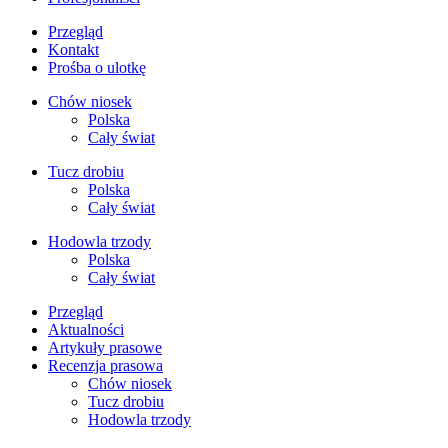
Przegląd
Kontakt
Prośba o ulotkę
Chów niosek
Polska
Cały świat
Tucz drobiu
Polska
Cały świat
Hodowla trzody
Polska
Cały świat
Przegląd
Aktualności
Artykuły prasowe
Recenzja prasowa
Chów niosek
Tucz drobiu
Hodowla trzody