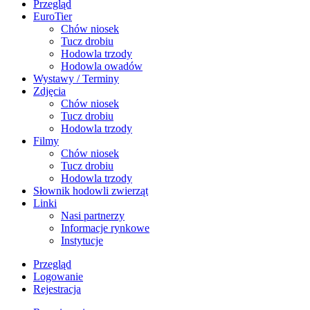
Przegląd
EuroTier
Chów niosek
Tucz drobiu
Hodowla trzody
Hodowla owadów
Wystawy / Terminy
Zdjęcia
Chów niosek
Tucz drobiu
Hodowla trzody
Filmy
Chów niosek
Tucz drobiu
Hodowla trzody
Słownik hodowli zwierząt
Linki
Nasi partnerzy
Informacje rynkowe
Instytucje
Przegląd
Logowanie
Rejestracja