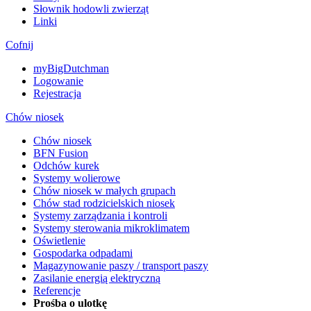
Słownik hodowli zwierząt
Linki
Cofnij
myBigDutchman
Logowanie
Rejestracja
Chów niosek
Chów niosek
BFN Fusion
Odchów kurek
Systemy wolierowe
Chów niosek w małych grupach
Chów stad rodzicielskich niosek
Systemy zarządzania i kontroli
Systemy sterowania mikroklimatem
Oświetlenie
Gospodarka odpadami
Magazynowanie paszy / transport paszy
Zasilanie energią elektryczną
Referencje
Prośba o ulotkę