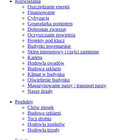
Rozwiązania
​Oszczędzanie energii
Finansowanie
Cyfryzacja
Gospodarka pomiotem
Dobrostan zwierząt
Oczyszczanie powietrza
Projekty pod klucz
Budynki inwentarskie
Sklep internetowy i części zamienne
Kariera
Hodowla owadów
Budowa szklarni
Klimat w budynku
Oświetlenie budynku
Magazynowanie paszy / transport paszy
Nasze działy
Produkty
Chów niosek
Budowa szklarni
Tucz drobiu
Hodowla insektów
Hodowla trzody