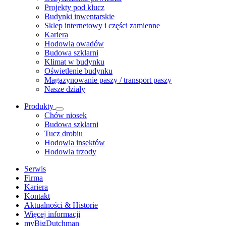
Projekty pod klucz
Budynki inwentarskie
Sklep internetowy i części zamienne
Kariera
Hodowla owadów
Budowa szklarni
Klimat w budynku
Oświetlenie budynku
Magazynowanie paszy / transport paszy
Nasze działy
Produkty
Chów niosek
Budowa szklarni
Tucz drobiu
Hodowla insektów
Hodowla trzody
Serwis
Firma
Kariera
Kontakt
Aktualności & Historie
Więcej informacji
myBigDutchman