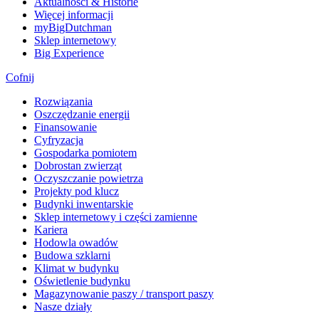
Aktualności & Historie
Więcej informacji
myBigDutchman
Sklep internetowy
Big Experience
Cofnij
Rozwiązania
​Oszczędzanie energii
Finansowanie
Cyfryzacja
Gospodarka pomiotem
Dobrostan zwierząt
Oczyszczanie powietrza
Projekty pod klucz
Budynki inwentarskie
Sklep internetowy i części zamienne
Kariera
Hodowla owadów
Budowa szklarni
Klimat w budynku
Oświetlenie budynku
Magazynowanie paszy / transport paszy
Nasze działy