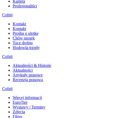
Kariera
Profesjonaliści
Cofnij
Kontakt
Kontakt
Prośba o ulotkę
Chów niosek
Tucz drobiu
Hodowla trzody
Cofnij
Aktualności & Historie
Aktualności
Artykuły prasowe
Recenzja prasowa
Cofnij
Więcej informacji
EuroTier
Wystawy / Terminy
Zdjęcia
Filmy