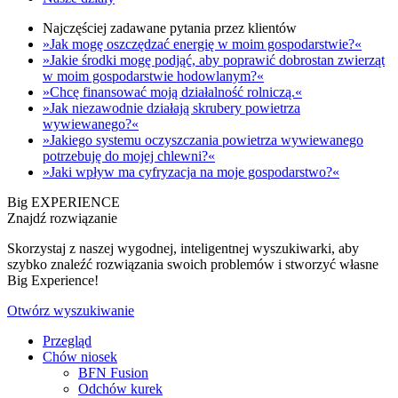
Najczęściej zadawane pytania przez klientów
»Jak mogę oszczędzać energię w moim gospodarstwie?«
»Jakie środki mogę podjąć, aby poprawić dobrostan zwierząt
w moim gospodarstwie hodowlanym?«
»Chcę finansować moją działalność rolniczą.«
»Jak niezawodnie działają skrubery powietrza
wywiewanego?«
»Jakiego systemu oczyszczania powietrza wywiewanego
potrzebuję do mojej chlewni?«
»Jaki wpływ ma cyfryzacja na moje gospodarstwo?«
Big EXPERIENCE
Znajdź rozwiązanie
Skorzystaj z naszej wygodnej, inteligentnej wyszukiwarki, aby
szybko znaleźć rozwiązania swoich problemów i stworzyć własne
Big Experience!
Otwórz wyszukiwanie
Przegląd
Chów niosek
BFN Fusion
Odchów kurek