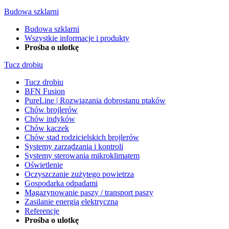
Budowa szklarni
Budowa szklarni
Wszystkie informacje i produkty
Prośba o ulotkę
Tucz drobiu
Tucz drobiu
BFN Fusion
PureLine | Rozwiązania dobrostanu ptaków
Chów brojlerów
Chów indyków
Chów kaczek
Chów stad rodzicielskich brojlerów
Systemy zarządzania i kontroli
Systemy sterowania mikroklimatem
Oświetlenie
Oczyszczanie zużytego powietrza
Gospodarka odpadami
Magazynowanie paszy / transport paszy
Zasilanie energią elektryczną
Referencje
Prośba o ulotkę