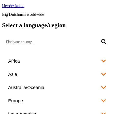
Utwórz konto
Big Dutchman worldwide
Select a language/region
Africa
Algeria
Asia
العربية
Afghanistan
Australia/Oceania
Angola
English
www.bigdutchman.co.za
Australia
Europe
Bangladesh
Benin
www.bigdutchman.asia
www.bigdutchman.asia
Français
Albania
Latin America